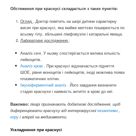
Обстеження при краснусі складається з таких пунктів:
Огляд
. Доктор помітить на шкірі дитини характерну
висип при краснусі, яка майже миттєво поширюється по
всьому тілу, збільшені лімфовузли і катаральні явища.
Лабораторні дослідження
:
Аналіз сечі. У ньому спостерігається велика кількість
лейкоцитів.
Аналіз крові
. При краснусі відзначається підняття
ШОЕ, рівня моноцитів і лейкоцитів, іноді можлива поява
плазматичних клітин.
Імуноферментний аналіз
. Його завдання визначити
стадію краснухи і наявність антитіл в крові до неї.
Важливо:
лікарі призначають додаткові дослідження, щоб
диференціювати краснуху від ентеровірусної
екзантеми
,
кору
і алергії на медикаменти.
Ускладнення при краснусі