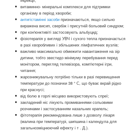
інфекції;
витаминно- мінеральні комплекси для підтримки
організму в період хвороби;
антигістамінні засоби
призначаються, якщо сильно
виражена висип, свербіж і присутній больовий синдром;
при кон'юнктивіті застосовують альбуцид;
фізіотерапія у вигляді УВЧ і сухого тепла призначається
в разі хворобливих і збільшених лімфатичних вузлів;
важливо максимально обмежити навантаження на зір
дитини, тобто звестидо мінімуму перебування перед
монітором, перегляд телевізора, комп'ютерні ігри,
читання;
жарознижувальну потрібно тільки в разі перевищення
температури до позначки 38 ° С, що буває вкрай рідко
при краснусі;
від болю в горлі місцево використовують спреї;
закладений ніс лікують промиваннями сольовими
розчинами і застосуванням назальних крапель;
фітотерапія рекомендована лише з дозволу лікаря
(малина при температурі, шипшина і календула для
загальнозміцнюючий ефекту і т . Д.).