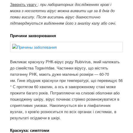
Зверніть увагу
:
при лабораторних дослідженнях крові і
мазка з носоглотки вірус можна виявити ще за 8 днів до
появи висипу. Після висипань вірус діагностично
підтверджується виділенням його з аналізу калу або сечі.
Причини захворювання
Викликає краснуху РНК-вірус роду Rubivirus, який належать
до сімейства Togaviridae. Частинки вірусу, що містять
патогенну РНК, мають
дуже маленькі розміри
—
60-70
нм. Гине збудник краснухи при температурі, що перевищує 56
° С протягом 60 хвилин, а ось в замороженому стані може
прожити багато років. Потрапляючи на слизові оболонки або
пошкоджену шкіру, вірус починає стрімко розмножуватися в
сприятливих умовах. Накопичується він в лімфатичних
вузлах, з кров'ю розноситься по всіх органах і системах, в
результаті осідаючи в шкірі.
Краснуха: симптоми