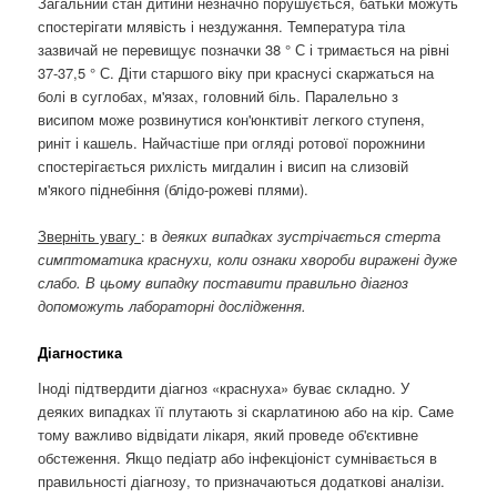
Загальний стан дитини незначно порушується, батьки можуть
спостерігати млявість і нездужання. Температура тіла
зазвичай не перевищує позначки 38 ° С і тримається на рівні
37-37,5 ° С. Діти старшого віку при краснусі скаржаться на
болі в суглобах, м'язах, головний біль. Паралельно з
висипом може розвинутися кон'юнктивіт легкого ступеня,
риніт і кашель. Найчастіше при огляді ротової порожнини
спостерігається рихлість мигдалин і висип на слизовій
м'якого піднебіння (блідо-рожеві плями).
Зверніть увагу
: в
деяких випадках зустрічається стерта
симптоматика краснухи, коли ознаки хвороби виражені дуже
слабо. В цьому випадку поставити правильно діагноз
допоможуть лабораторні дослідження.
Діагностика
Іноді підтвердити діагноз «краснуха» буває складно. У
деяких випадках її плутають зі скарлатиною або на кір. Саме
тому важливо відвідати лікаря, який проведе об'єктивне
обстеження. Якщо педіатр або інфекціоніст сумнівається в
правильності діагнозу, то призначаються додаткові аналізи.