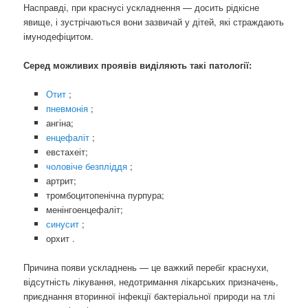
Насправді, при краснусі ускладнення — досить рідкісне
явище, і зустрічаються вони зазвичай у дітей, які страждають
імунодефіцитом.
Серед можливих проявів виділяють такі патології:
Отит
;
пневмонія
;
ангіна;
енцефаліт
;
евстахеіт;
чоловіче безпліддя
;
артрит;
тромбоцитопенічна пурпура;
менінгоенцефаліт;
синусит
;
орхит .
Причина появи ускладнень — це важкий перебіг краснухи,
відсутність лікування, недотримання лікарських призначень,
приєднання вторинної інфекції бактеріальної природи на тлі