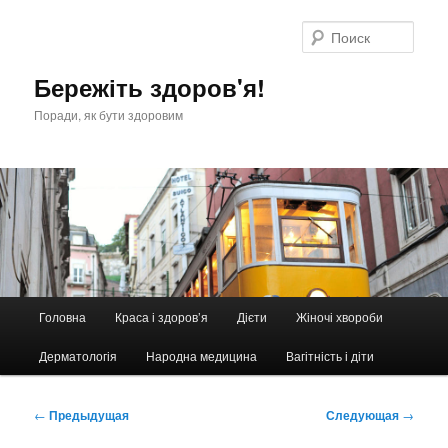
Перейти
к
Поис
основному
содержимому
Бережіть здоров'я!
Поради, як бути здоровим
Главное
Головна
Краса і здоров’я
Дієти
Жіночі хвороби
меню
Дерматологія
Народна медицина
Вагітність і діти
Навигация
←
Предыдущая
Следующая
→
по