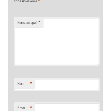
*
поля помечены
*
Комментарий
*
Имя
*
Email