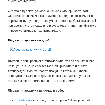
зниженого імунітету.
Окремо виділяють ускладнення краснухи при вагітності.
Хвороба головним чином впливає на плід, викликаючи різні
пороки розвитку, іноді — несумісні з життям. Організм матері
при цьому не страждає, але вірус долає плацентарний бар'єр
і провокує викидень, каліцтва плоду.
Лікування краснухи у дітей
Лікування при краснусі симптоматичне, так як специфічного
не існує . Якщо не спостерігається критичного підняття
температури тіла, то госпіталізація не потрібна, і хворий
проходить лікування в домашніх умовах з дозволу лікаря,
але за умови дотримання постільного режиму.
Лікування краснухи включає в себе:
антибіотики
при приєднанні вторинної бактеріальної