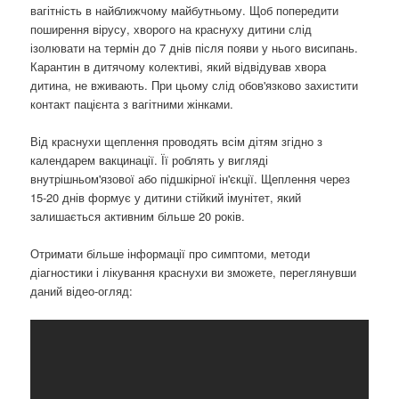
вагітність в найближчому майбутньому. Щоб попередити
поширення вірусу, хворого на краснуху дитини слід
ізолювати на термін до 7 днів після появи у нього висипань.
Карантин в дитячому колективі, який відвідував хвора
дитина, не вживають. При цьому слід обов'язково захистити
контакт пацієнта з вагітними жінками.
Від краснухи щеплення проводять всім дітям згідно з
календарем вакцинації. Її роблять у вигляді
внутрішньом'язової або підшкірної ін'єкції. Щеплення через
15-20 днів формує у дитини стійкий імунітет, який
залишається активним більше 20 років.
Отримати більше інформації про симптоми, методи
діагностики і лікування краснухи ви зможете, переглянувши
даний відео-огляд: