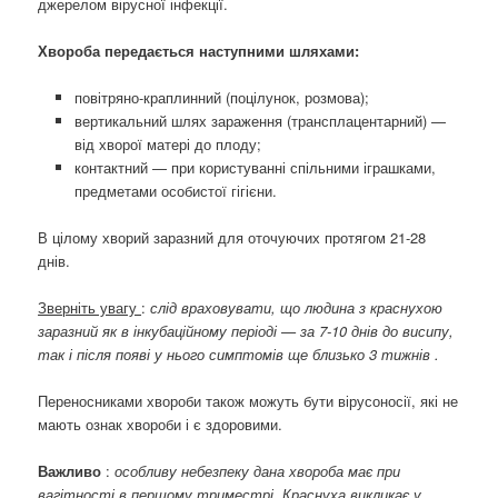
джерелом вірусної інфекції.
Хвороба передається наступними шляхами:
повітряно-краплинний (поцілунок, розмова);
вертикальний шлях зараження (трансплацентарний) —
від хворої матері до плоду;
контактний — при користуванні спільними іграшками,
предметами особистої гігієни.
В цілому хворий заразний для оточуючих протягом 21-28
днів.
Зверніть увагу
:
слід враховувати, що людина з краснухою
заразний як в інкубаційному періоді — за 7-10 днів до висипу,
так і після появі у нього симптомів ще близько 3 тижнів .
Переносниками хвороби також можуть бути вірусоносії, які не
мають ознак хвороби і є здоровими.
Важливо
:
особливу небезпеку дана хвороба має при
вагітності в першому триместрі. Краснуха викликає у