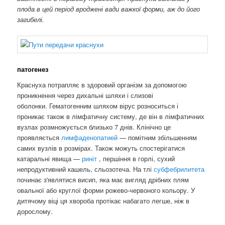
плода в цей період вроджені вади важкої форми, аж до його
загибелі.
патогенез
Краснуха потрапляє в здоровий організм за допомогою
проникнення через дихальні шляхи і слизові
оболонки. Гематогенним шляхом вірус розноситься і
проникає також в лімфатичну систему, де він в лімфатичних
вузлах розмножується близько 7 днів. Клінічно це
проявляється
лимфаденопатией
— помітним збільшенням
самих вузлів в розмірах. Також можуть спостерігатися
катаральні явища —
риніт
, першіння в горлі, сухий
непродуктивний кашель, сльозотеча. На тлі
субфебрилитета
починає з'являтися висип, яка має вигляд дрібних плям
овальної або круглої форми рожево-червоного кольору. У
дитячому віці ця хвороба протікає набагато легше, ніж в
дорослому.