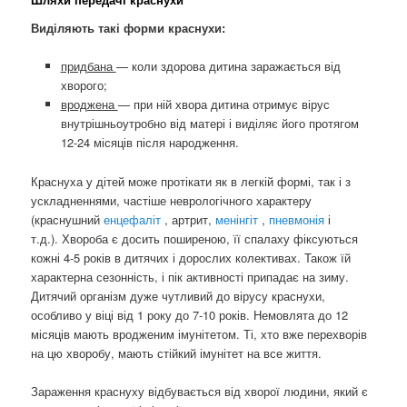
Виділяють такі форми краснухи:
придбана
— коли здорова дитина заражається від
хворого;
вроджена
— при ній хвора дитина отримує вірус
внутрішньоутробно від матері і виділяє його протягом
12-24 місяців після народження.
Краснуха у дітей може протікати як в легкій формі, так і з
ускладненнями, частіше неврологічного характеру
(краснушний
енцефаліт
, артрит,
менінгіт
,
пневмонія
і
т.д.). Хвороба є досить поширеною, її спалаху фіксуються
кожні 4-5 років в дитячих і дорослих колективах. Також їй
характерна сезонність, і пік активності припадає на зиму.
Дитячий організм дуже чутливий до вірусу краснухи,
особливо у віці від 1 року до 7-10 років. Немовлята до 12
місяців мають вродженим імунітетом. Ті, хто вже перехворів
на цю хворобу, мають стійкий імунітет на все життя.
Зараження краснуху відбувається від хворої людини, який є