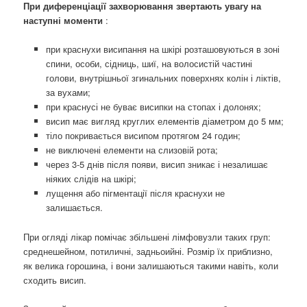
При диференціації захворювання звертають увагу на
наступні моменти
:
при краснухи висипання на шкірі розташовуються в зоні
спини, особи, сідниць, шиї, на волосистій частині
голови, внутрішньої згинальних поверхнях колін і ліктів,
за вухами;
при краснусі не буває висипки на стопах і долонях;
висип має вигляд круглих елементів діаметром до 5 мм;
тіло покривається висипом протягом 24 годин;
не виключені елементи на слизовій рота;
через 3-5 днів після появи, висип зникає і незалишає
ніяких слідів на шкірі;
лущення або пігментації після краснухи не
залишається.
При огляді лікар помічає збільшені лімфовузли таких груп:
среднешейном, потиличні, задньоийні. Розмір їх приблизно,
як велика горошина, і вони залишаються такими навіть, коли
сходить висип.