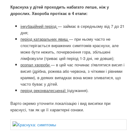
Краснуха у дітей проходить набагато легше, ніж у
дорослих. Хвороба протікає в 4 етапи:
інкубаційний період
— займає в середньому від 7 до 21
дня;
період катаральних явищ
— при ньому часто не
спостерігається виражених симптомів краснухи, але
може бути нежить, почервоніння гора, збільшені
лімфовузли (триває цей період 1-3 дні, не довше);
розпал хвороби
— в цей час починає з'являтися висип і
висип (дрібна, рожева або червона, з чіткими і рівними
краями), в деяких випадках вона може зливатися, що
часто буває у дітей.
період реконвалесценції
(одужання).
Варто окремо уточнити локалізацію і вид висипки при
краснусі, так як це її характерні ознаки.