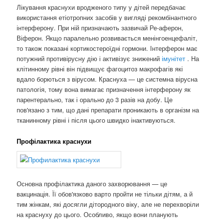
Лікування краснухи вродженого типу у дітей передбачає
використання етіотропних засобів у вигляді рекомбінантного
інтерферону. При ній призначають зазвичай Ре-аферон,
Віферон. Якщо паралельно розвивається менінгоенцефаліт,
то також показані кортикостероїдні гормони. Інтерферон має
потужний противірусну дію і активізує знижений
імунітет
. На
клітинному рівні він підвищує фагоцитоз макрофагів які
вдало борються з вірусом. Краснуха — це системна вірусна
патологія, тому вона вимагає призначення інтерферону як
парентерально, так і орально до 3 разів на добу. Це
пов'язано з тим, що дані препарати проникають в організм на
тканинному рівні і після цього швидко інактивуються.
Профілактика краснухи
Основна профілактика даного захворювання — це
вакцинація. Її обов'язково варто пройти не тільки дітям, а й
тим жінкам, які досягли дітородного віку, але не перехворіли
на краснуху до цього. Особливо, якщо вони планують