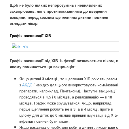
Щоб не було ніяких непорозумінь і невиявлених
захворювань, які є протипоказаннями до введення
вакцини, перед кожним щепленням дитини повинен
оглядати лікар.
Графік вакцинації ХІБ
Графік вакцинації від ХІБ -інфекції визначається віком, в
якому починається ця вакцинація:
Якщо дитині
3 місяці
, то щеплення ХІБ роблять разом
з
АКДС
( нерідко для цього використовують комбіновані
препарати, наприклад, Пентаксим). Наступні вакцинації
проводяться в 4,5 і 6 місяців, а ревакцинацію — в 18
місяців. Графік може зрушуватися, якщо, наприклад,
перше щеплення роблять не в 3, а в 4 місяці, проте в
цілому для діток до 6 місяців принцип імунізації від ХІБ-
інфекції повинен бути таким.
Якщо вакцинацію необхідно робити дитині , якому
вже є