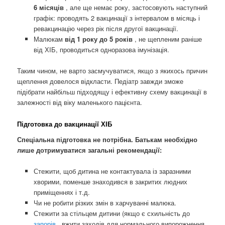
6 місяців
, але ще немає року, застосовують наступний
графік: проводять 2 вакцинації з інтервалом в місяць і
ревакцинацію через рік після другої вакцинації.
Малюкам
від 1 року до 5 років
, не щепленим раніше
від ХІБ, проводиться одноразова імунізація.
Таким чином, не варто засмучуватися, якщо з якихось причин
щеплення довелося відкласти. Педіатр завжди зможе
підібрати найбільш підходящу і ефективну схему вакцинації в
залежності від віку маленького пацієнта.
Підготовка до вакцинації ХІБ
Спеціальна підготовка не потрібна. Батькам необхідно
лише дотримуватися загальні рекомендації:
Стежити, щоб дитина не контактувала із заразними
хворими, поменше знаходився в закритих людних
приміщеннях і т.д.
Чи не робити різких змін в харчуванні малюка.
Стежити за стільцем дитини (якщо є схильність до
запорів
, вжити заходів для нормального випорожнення