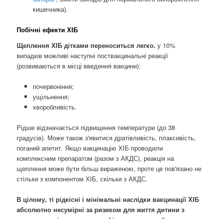
кишечника).
Побічні ефекти ХІБ
Щеплення ХІБ дітками переноситься легко.
у 10%
випадків можливі наступні поствакцинальні реакції
(розвиваються в місці введення вакцини):
почервоніння;
ущільнення;
хворобливість.
Рідше відзначається підвищення температури (до 38
градусів). Може також з'явитися дратівливість, плаксивість,
поганий апетит. Якщо вакцинацію ХІБ проводили
комплексним препаратом (разом з АКДС), реакція на
щеплення може бути більш вираженою, проте це пов'язано не
стільки з компонентом ХІБ, скільки з АКДС.
В цілому, ті рідкісні і мінімальні наслідки вакцинації ХІБ
абсолютно несумірні за ризиком для життя дитини з