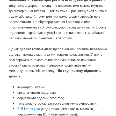
віку.
Більш дорослі хлопці, як правило, вже мають імунітет
до гемофільної інфекції, (так як хоча б раз зіткнулися з нею в
садку або школі), тому для них важкі форми хвороби не є
небезпечними. Це підтверджується і багаторічними
спостереженнями за ХІБ-інфекцією: серед дітей після 5 років
і дорослих вкрай рідко зустрічаються викликані гемофільної
палички менінгіти, пневмонії, епіглотиту.
Однак деяким групам дітей щеплення ХІБ роблять незалежно
від віку, можна сказати за життєвими показаннями. У них в
разі зараження гемофільної палички виникає найбільш
високий ризик розвитку найважчих форм інфекції —
менінгіту, пневмонії, сепсису.
До груп ризику відносять
дітей з
:
імунодефіцитами;
онкологічними недугами;
серйозними вадами розвитку;
тривалою історією застосування імуносупресанти;
ВІЛ-інфекцією
(сюди також включають малюків,
народжених від ВІЛ-інфікованих мам);