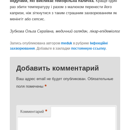
недугами, які викликає гемофільна паличка.
Краще один
раз збити температуру і разом з малюком перенести його
капризи, ніж зіткнутися з таким страшним захворюванням як
менінгіт або сепсис.
Зубкова Ольга Сергіївна, медичний оглядач, лікар-епідеміолог
Запись опубликована автором
meduk
в рубрике
Інфекційні
захворювання
. Добавьте в закладки
постоянную ссылку
.
Добавить комментарий
Ваш адрес email не будет опубликован.
Обязательные
*
поля помечены
*
Комментарий