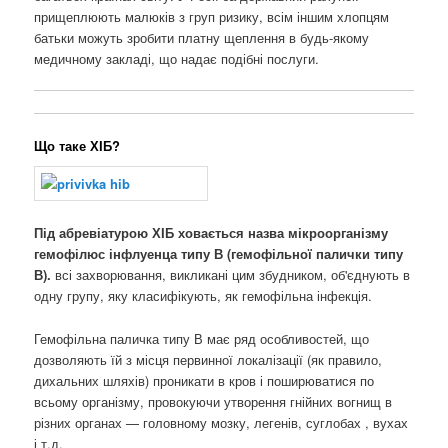
прищеплюють малюків з груп ризику, всім іншим хлопцям
батьки можуть зробити платну щеплення в будь-якому
медичному закладі, що надає подібні послуги.
Що таке ХІБ?
Під абревіатурою ХІБ ховається назва мікроорганізму
гемофілюс інфлуенца типу В (гемофільної палички типу
В).
всі захворювання, викликані цим збудником, об'єднують в
одну групу, яку класифікують, як гемофільна інфекція.
Гемофільна паличка типу В має ряд особливостей, що
дозволяють їй з місця первинної локалізації (як правило,
дихальних шляхів) проникати в кров і поширюватися по
всьому організму, провокуючи утворення гнійних вогнищ в
різних органах — головному мозку, легенів, суглобах , вухах
і т.д.