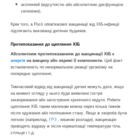
аспленіей (відсутністю або абсолютною дисфункцією
селезінки).
Крім того, в Росії обов'язкової вакцинації від ХІБ-інфекції
підлягають вихованці дитячих будинків.
Протипоказання до щеплення ХІБ
Абсолютним протипоказанням до вакцинації ХІБ є
алергія
на вакцину або окремі її компоненти.
Цей факт
встановлюють по ненормальною реакції організму на
попереднє щеплення.
Тимчасовий відвід від вакцинації дитині можуть дати, якщо
на момент огляду у нього буде виявлено гостре
захворювання або загострення хронічного недуги. Робити
щеплення ХІБ таким малюкам можна через кілька тижнів
після одужання або поліпшення стану. Якщо ж хвороба була
легкою (наприклад,
ГРЗ
, кишкові розлади), вакцинацію
проводять відразу ж після нормалізації температури тіла,
стільця і ​​т.д.