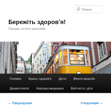
Перейти
к
Поис
основному
содержимому
Бережіть здоров'я!
Поради, як бути здоровим
Главное
Головна
Краса і здоров’я
Дієти
Жіночі хвороби
меню
Дерматологія
Народна медицина
Вагітність і діти
Навигация
←
Предыдущая
Следующая
→
по