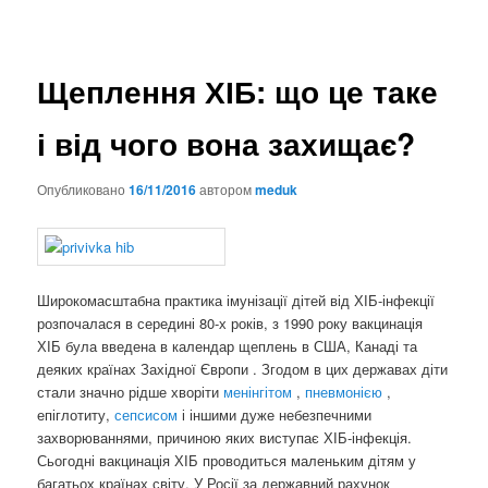
Щеплення ХІБ: що це таке
і від чого вона захищає?
Опубликовано
16/11/2016
автором
meduk
Широкомасштабна практика імунізації дітей від ХІБ-інфекції
розпочалася в середині 80-х років, з 1990 року вакцинація
ХІБ була введена в календар щеплень в США, Канаді та
деяких країнах Західної Європи . Згодом в цих державах діти
стали значно рідше хворіти
менінгітом
,
пневмонією
,
епіглотиту,
сепсисом
і іншими дуже небезпечними
захворюваннями, причиною яких виступає ХІБ-інфекція.
Сьогодні вакцинація ХІБ проводиться маленьким дітям у
багатьох країнах світу. У Росії за державний рахунок