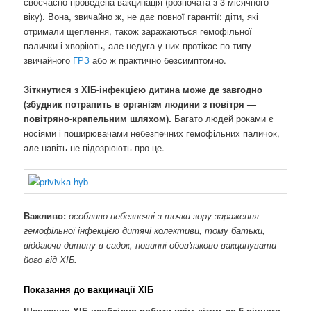
своєчасно проведена вакцинація (розпочата з 3-місячного
віку). Вона, звичайно ж, не дає повної гарантії: діти, які
отримали щеплення, також заражаються гемофільної
палички і хворіють, але недуга у них протікає по типу
звичайного
ГРЗ
або ж практично безсимптомно.
Зіткнутися з ХІБ-інфекцією дитина може де завгодно
(збудник потрапить в організм людини з повітря —
повітряно-крапельним шляхом).
Багато людей роками є
носіями і поширювачами небезпечних гемофільних паличок,
але навіть не підозрюють про це.
Важливо:
особливо небезпечні з точки зору зараження
гемофільної інфекцією дитячі колективи, тому батьки,
віддаючи дитину в садок, повинні обов'язково вакцинувати
його від ХІБ.
Показання до вакцинації ХІБ
Щеплення ХІБ необхідно робити всім дітям до 5 річного