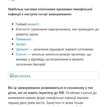
Найбільш частими клінічними проявами гемофільної
інфекції є наступні гострі захворювання:
Гнійний
менінгіт
.
Епіглоттіт (запалення надгортанника), яке призводить до
розвитку крупа.
Пневмонія
.
Артрит
.
Целюліт
— запалення підшкірної жирової клітковини.
Сепсис
— загальна запальна реакція організму, що
виникає у відповідь на потрапляння в кровотік
патогенних бактерій.
Всі ці захворювання розвиваються в основному у тих
діток, які не мають імунітету до ХІБ.
Особливо схильні до
виникнення важких форм гемофільної інфекції малюки
перших двох років життя. Захистити їх може тільки