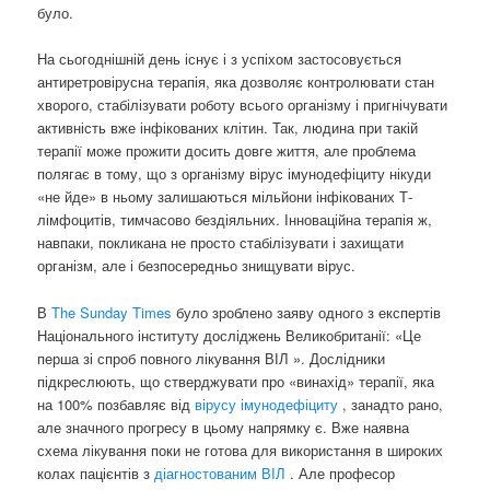
було.
На сьогоднішній день існує і з успіхом застосовується
антиретровірусна терапія, яка дозволяє контролювати стан
хворого, стабілізувати роботу всього організму і пригнічувати
активність вже інфікованих клітин. Так, людина при такій
терапії може прожити досить довге життя, але проблема
полягає в тому, що з організму вірус імунодефіциту нікуди
«не йде» в ньому залишаються мільйони інфікованих Т-
лімфоцитів, тимчасово бездіяльних. Інноваційна терапія ж,
навпаки, покликана не просто стабілізувати і захищати
організм, але і безпосередньо знищувати вірус.
В
The Sunday Times
було зроблено заяву одного з експертів
Національного інституту досліджень Великобританії: «Це
перша зі спроб повного лікування ВІЛ ». Дослідники
підкреслюють, що стверджувати про «винахід» терапії, яка
на 100% позбавляє від
вірусу імунодефіциту
, занадто рано,
але значного прогресу в цьому напрямку є. Вже наявна
схема лікування поки не готова для використання в широких
колах пацієнтів з
діагностованим ВІЛ
. Але професор