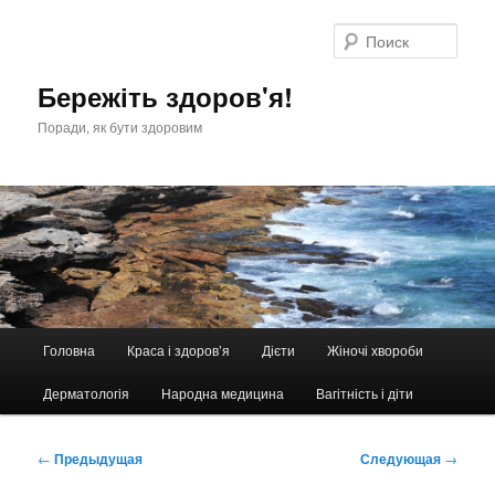
Перейти
к
Поис
основному
содержимому
Бережіть здоров'я!
Поради, як бути здоровим
Главное
Головна
Краса і здоров’я
Дієти
Жіночі хвороби
меню
Дерматологія
Народна медицина
Вагітність і діти
Навигация
←
Предыдущая
Следующая
→
по