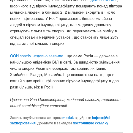
щорічного від вірусу імунодефіциту помирають понад півтора
мільйона людей, а близько 2, 2 мільйони входять в число
нових інфікованих. У Росії проживають більше мільйона
людей з вірусом імунодефіциту, але медичну допомогу
отримують тільки 37% хворих, які перебувають на обліку в
спеціалізованій медичній установі, що становить лише 28%
від загальної кількості хворих.
ООН зовсім недавно заявила
, що саме Росія — держава з
найбільшою епідемією ВІЛ в світі. За швидкістю збільшення
числа хворих Росія випереджає такі країни, як Кенія,
Зімбабве і Уганда, Мозамбік. І це незважаючи на те, що в
кожній з цих країн інфікованих вірусом імунодефіциту в два
рази більше, ніж в Росії
Циганкова Яна Олександрівна, медичний оглядач, терапевт
вищої кваліфікаційної категорії
Запись опубликована автором
meduk
в рубрике
Інфекційні
захворювання
. Добавьте в закладки
постоянную ссылку
.