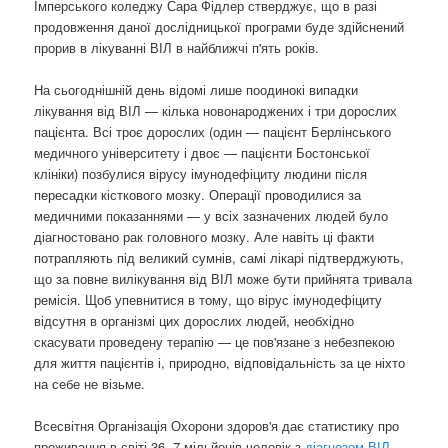
Імперського коледжу Сара Фідлер стверджує, що в разі
продовження даної дослідницької програми буде здійснений
прорив в лікуванні ВІЛ в найближчі п'ять років.
На сьогоднішній день відомі лише поодинокі випадки
лікування від ВІЛ — кілька новонароджених і три дорослих
пацієнта. Всі троє дорослих (один — пацієнт Берлінського
медичного університету і двоє — пацієнти Бостонської
клініки) позбулися вірусу імунодефіциту людини після
пересадки кісткового мозку. Операції проводилися за
медичними показаннями — у всіх зазначених людей було
діагностовано рак головного мозку. Але навіть ці факти
потрапляють під великий сумнів, самі лікарі підтверджують,
що за повне вилікування від ВІЛ може бути прийнята тривала
ремісія. Щоб упевнитися в тому, що вірус імунодефіциту
відсутня в організмі цих дорослих людей, необхідно
скасувати проведену терапію — це пов'язане з небезпекою
для життя пацієнтів і, природно, відповідальність за це ніхто
на себе не візьме.
Всесвітня Організація Охорони здоров'я дає статистику про
проживання в світі 36, 7 мільйонів чоловік з
діагнозом ВІЛ
,