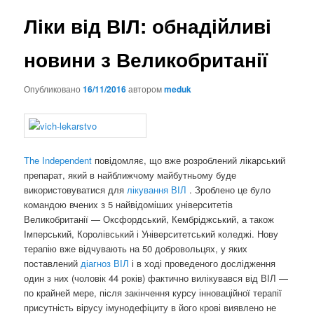
Ліки від ВІЛ: обнадійливі
новини з Великобританії
Опубликовано
16/11/2016
автором
meduk
The Independent
повідомляє, що вже розроблений лікарський
препарат, який в найближчому майбутньому буде
використовуватися для
лікування ВІЛ
. Зроблено це було
командою вчених з 5 найвідоміших університетів
Великобританії — Оксфордський, Кембріджський, а також
Імперський, Королівський і Університетський коледжі. Нову
терапію вже відчувають на 50 добровольцях, у яких
поставлений
діагноз ВІЛ
і в ході проведеного дослідження
один з них (чоловік 44 років) фактично вилікувався від ВІЛ —
по крайней мере, після закінчення курсу інноваційної терапії
присутність вірусу імунодефіциту в його крові виявлено не