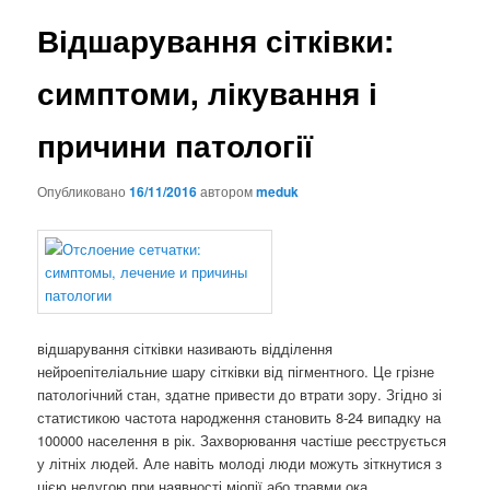
Відшарування сітківки:
симптоми, лікування і
причини патології
Опубликовано
16/11/2016
автором
meduk
відшарування сітківки називають відділення
нейроепітеліальние шару сітківки від пігментного. Це грізне
патологічний стан, здатне привести до втрати зору. Згідно зі
статистикою частота народження становить 8-24 випадку на
100000 населення в рік. Захворювання частіше реєструється
у літніх людей. Але навіть молоді люди можуть зіткнутися з
цією недугою при наявності міопії або травми ока.