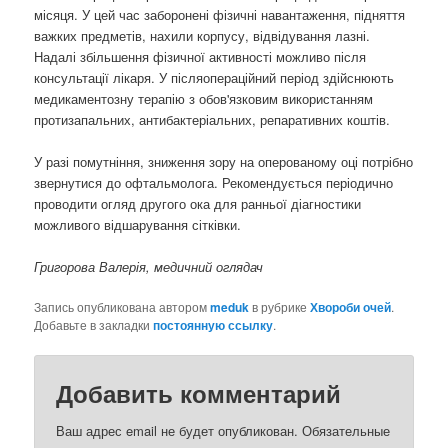
місяця. У цей час заборонені фізичні навантаження, підняття
важких предметів, нахили корпусу, відвідування лазні.
Надалі збільшення фізичної активності можливо після
консультації лікаря. У післяопераційний період здійснюють
медикаментозну терапію з обов'язковим використанням
протизапальних, антибактеріальних, репаративних коштів.
У разі помутніння, зниження зору на оперованому оці потрібно
звернутися до офтальмолога. Рекомендується періодично
проводити огляд другого ока для ранньої діагностики
можливого відшарування сітківки.
Григорова Валерія, медичний оглядач
Запись опубликована автором
meduk
в рубрике
Хвороби очей
.
Добавьте в закладки
постоянную ссылку
.
Добавить комментарий
Ваш адрес email не будет опубликован.
Обязательные