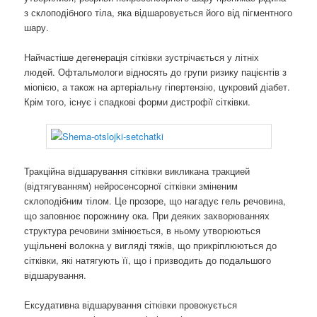
з склоподібного тіла, яка відшаровується його від пігментного
шару.
Найчастіше дегенерація сітківки зустрічається у літніх
людей. Офтальмологи відносять до групи ризику пацієнтів з
міопією, а також на артеріальну гіпертензію, цукровий діабет.
Крім того, існує і спадкові форми дистрофії сітківки.
Тракційна відшарування сітківки викликана тракцией
(відтягуванням) нейросенсорної сітківки зміненим
склоподібним тілом. Це прозоре, що нагадує гель речовина,
що заповнює порожнину ока. При деяких захворюваннях
структура речовини змінюється, в ньому утворюються
ущільнені волокна у вигляді тяжів, що прикріплюються до
сітківки, які натягують її, що і призводить до подальшого
відшарування.
Ексудативна відшарування сітківки провокується