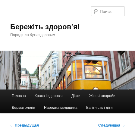
Перейти
к
Поис
основному
содержимому
Бережіть здоров'я!
Поради, як бути здоровим
Главное
Головна
Краса і здоров’я
Дієти
Жіночі хвороби
меню
Дерматологія
Народна медицина
Вагітність і діти
Навигация
←
Предыдущая
Следующая
→
по