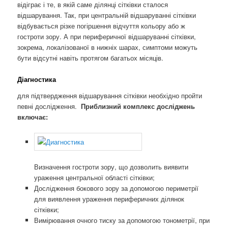
відіграє і те, в якій саме ділянці сітківки сталося
відшарування. Так, при центральній відшаруванні сітківки
відбувається різке погіршення відчуття кольору або ж
гостроти зору. А при периферичної відшаруванні сітківки,
зокрема, локалізованої в нижніх шарах, симптоми можуть
бути відсутні навіть протягом багатьох місяців.
Діагностика
для підтвердження відшарування сітківки необхідно пройти
певні дослідження.
Приблизний комплекс досліджень
включає:
Визначення гостроти зору, що дозволить виявити
ураження центральної області сітківки;
Дослідження бокового зору за допомогою периметрії
для виявлення ураження периферичних ділянок
сітківки;
Вимірювання очного тиску за допомогою тонометрії, при