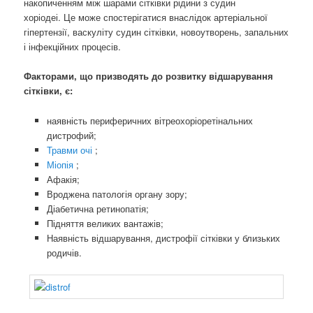
накопиченням між шарами сітківки рідини з судин
хоріодеі. Це може спостерігатися внаслідок артеріальної
гіпертензії, васкуліту судин сітківки, новоутворень, запальних
і інфекційних процесів.
Факторами, що призводять до розвитку відшарування
сітківки, є:
наявність периферичних вітреохоріоретінальних
дистрофий;
Травми очі
;
Міопія
;
Афакія;
Вроджена патологія органу зору;
Діабетична ретинопатія;
Підняття великих вантажів;
Наявність відшарування, дистрофії сітківки у близьких
родичів.