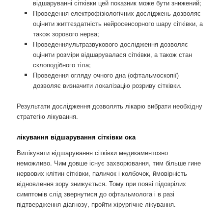
відшаруванні сітківки цей показник може бути знижений;
Проведення електрофізіологічних досліджень дозволяє
оцінити життєздатність нейросенсорного шару сітківки, а
також зорового нерва;
Проведенняультразвукового дослідження дозволяє
оцінити розміри відшарувалася сітківки, а також стан
склоподібного тіла;
Проведення огляду очного дна (офтальмоскопії)
дозволяє визначити локалізацію розриву сітківки.
Результати дослідження дозволять лікарю вибрати необхідну
стратегію лікування.
лікування відшарування сітківки ока
Вилікувати відшарування сітківки медикаментозно
неможливо. Чим довше існує захворювання, тим більше гине
нервових клітин сітківки, паличок і колбочок, ймовірність
відновлення зору знижується. Тому при появі підозрілих
симптомів слід звернутися до офтальмолога і в разі
підтвердження діагнозу, пройти хірургічне лікування.