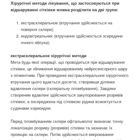
Хірургічні методи лікування, що застосовуються при
відшаруванні сітківки можна розділити на дві групи:
екстрасклеральное (втручання здійснюється на
поверхні склери);
ендовітреальних (втручання здійснюється зсередини
очного яблука);
екстрасклеральное хірургічні методи
Мета будь-якої операції, що проводиться при відшарування
сітківки, це зближення відшарованому нейросенсорного шару
з пігментним. При проведенні екстрасклеральное хірургічного
втручання цього вдається досягти, створивши ділянки
вдавлення склери (склеральну пломбування). Завдяки
створеним вдавлені здійснюється закупорювання розривів
сітківки, а зосереджена під сітківкою рідина всмоктується
судинами хориоидеи.
Перед пломбуванням склери офтальмолог визначає точну
локалізацію розриву (розривів) сітківки та зазначає їх
проекцію на склери. Потім здійснюється викроювання