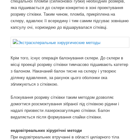
спеціальної пломби (силіконової губки) необхідних розмірів,
яка підшивається до склери конкретно в зоні проектування
розриву сітківки. Таким чином, пломба, прикріплена на
склеру, вдавлює її всередину і тим самим підсуває зовнішню
капсулу очі, хориоидею до відшарувалася сітківці.
Крім того, існує операція балонування склери. До склери в
місці проекції розриву сітківки тимчасово підшивають катетер
з балоном. Накачаний балон тисне на склеру і утворює
ділянку вдавлення, за рахунок цього оболонки ока
зближуються з сітківкою.
Блокування розриву сітківки таким методом дозволяє
домогтися розсмоктування зібраної під сітківкою рідини і
надалі призвести лазерокоагуляцию сітківки. Балон
видаляється після формування спайки сітківки.
ендовітреальних хірургічні методи
При ендовітреальних втручанні в області циліарного тіла