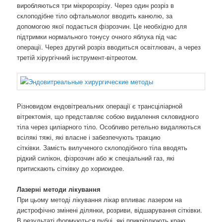
виробляються три мікророзрізу. Через один розріз в
склоподібне тіло офтальмолог вводить канюлю, за
допомогою якої подається фізрозчин. Це необхідно для
підтримки нормального тонусу очного яблука під час
операції. Через другий розріз вводиться освітлювач, а через
третій хірургічний інструмент-вітреотом.
Різновидом ендовітреальних операції є трансціліарной
вітректомія, що представляє собою видалення скловидного
тіла через циліарного тіло. Особливо ретельно видаляються
всілякі тяжі, які власне і забезпечують тракцию
сітківки. Замість вилученого склоподібного тіла вводять
рідкий силікон, фізрозчин або ж спеціальний газ, які
притискають сітківку до хориоидее.
Лазерні методи лікування
При цьому методі лікування лікар впливає лазером на
дистрофічно змінені ділянки, розриви, відшарування сітківки.
В результаті формуються рубці, які прикріплюють краю