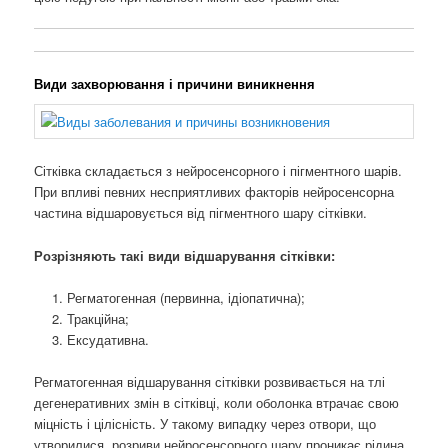
Види захворювання і причини виникнення
Сітківка складається з нейросенсорного і пігментного шарів.
При впливі певних несприятливих факторів нейросенсорна
частина відшаровується від пігментного шару сітківки.
Розрізняють такі види відшарування сітківки:
Регматогенная (первинна, ідіопатична);
Тракційна;
Ексудативна.
Регматогенная відшарування сітківки розвивається на тлі
дегенеративних змін в сітківці, коли оболонка втрачає свою
міцність і цілісність. У такому випадку через отвори, що
утворилися, розриви нейросенсорного шару проникає рідина