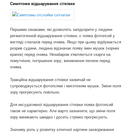
Симптоми відшарування сітківки
Першими ознаками, які дозволять запідозрити у людини
регматогенной відшарування сітківки, є поява фотопсий у
вигляді спалахів перед очима. Якщо при цьому відбувається
розрив судини, людина відзначає появу імен мушок (чорних
крапок) перед очима. Незабаром з'являються скарги на
помутніння, погіршення зору, виникнення пелени перед
очима.
Тракційна відшарування сітківки зазвичай не
супроводжується фотопсіямі і миготінням мушок. Зміни поля
зору прогресують повільно.
Для ексудативної відшарування сітківки поява фотопсий
також не характерно. Але варто зазначити, що зміни поля
зору виникають швидко і досить стрімко прогресують.
Значиму роль у розвитку клінічної картини захворювання