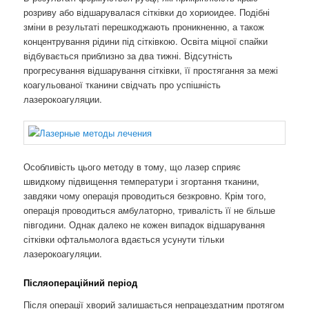
розриву або відшарувалася сітківки до хориоидее. Подібні
зміни в результаті перешкоджають проникненню, а також
концентрування рідини під сітківкою. Освіта міцної спайки
відбувається приблизно за два тижні. Відсутність
прогресування відшарування сітківки, її простягання за межі
коагульованої тканини свідчать про успішність
лазерокоагуляции.
Особливість цього методу в тому, що лазер сприяє
швидкому підвищення температури і згортання тканини,
завдяки чому операція проводиться безкровно. Крім того,
операція проводиться амбулаторно, тривалість її не більше
півгодини. Однак далеко не кожен випадок відшарування
сітківки офтальмолога вдається усунути тільки
лазерокоагуляции.
Післяопераційний період
Після операції хворий залишається непрацездатним протягом