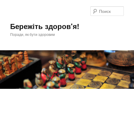
Перейти
к
Поис
основному
содержимому
Бережіть здоров'я!
Поради, як бути здоровим