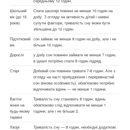
середньому 12 годин.
Шкільний
Спати школярі повинні не менше 10 годин на
вік (до 15
добу. З огляду на активність дітей і наявні
років)
супутні фактори, тривалість сну може бути
збільшена до 12 годин.
Підлітковий
сон займає не менше 9 годин на добу, але і не
вік
більше 10 годин.
Дорослі
у добу сон повинен займати не менше 7 годин,
в ідеалі потрібно спати 8 годин підряд.
Старі
Добовий сон повинен тривати 7-8 годин. Але з
огляду на часті пробудження і переривчастий
сон (вікова особливість), обов'язково потрібно
відпочивати вдень — не менше 1 години.
Вагітні
Тривалість сну становить 8 годин, вдень
жінки на
обов'язково слід відпочивати не менше 1
будь-якому
години, але і не більше 2.
терміні
Хворі
Тривалість сну — 8 годин, необхідні додаткові