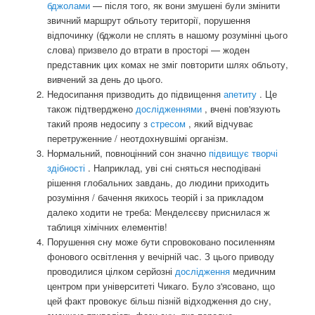
бджолами
— після того, як вони змушені були змінити
звичний маршрут обльоту території, порушення
відпочинку (бджоли не сплять в нашому розумінні цього
слова) призвело до втрати в просторі — жоден
представник цих комах не зміг повторити шлях обльоту,
вивчений за день до цього.
Недосипання призводить до підвищення
апетиту
. Це
також підтверджено
дослідженнями
, вчені пов'язують
такий прояв недосипу з
стресом
, який відчуває
перетруженние / неотдохнувшімі організм.
Нормальний, повноцінний сон значно
підвищує творчі
здібності
. Наприклад, уві сні сняться несподівані
рішення глобальних завдань, до людини приходить
розуміння / бачення якихось теорій і за прикладом
далеко ходити не треба: Менделєєву приснилася ж
таблиця хімічних елементів!
Порушення сну може бути спровоковано посиленням
фонового освітлення у вечірній час. З цього приводу
проводилися цілком серйозні
дослідження
медичним
центром при університеті Чикаго. Було з'ясовано, що
цей факт провокує більш пізній відходження до сну,