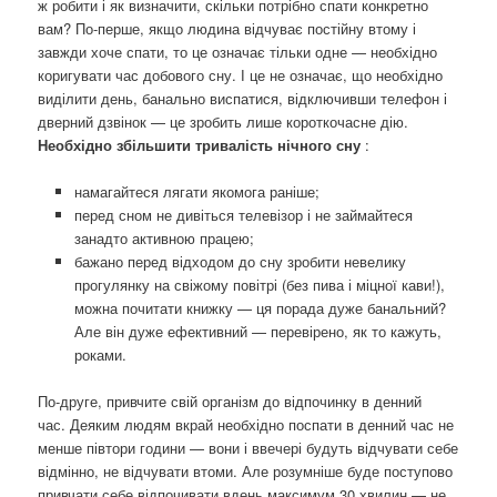
ж робити і як визначити, скільки потрібно спати конкретно
вам? По-перше, якщо людина відчуває постійну втому і
завжди хоче спати, то це означає тільки одне — необхідно
коригувати час добового сну. І це не означає, що необхідно
виділити день, банально виспатися, відключивши телефон і
дверний дзвінок — це зробить лише короткочасне дію.
Необхідно збільшити тривалість нічного сну
:
намагайтеся лягати якомога раніше;
перед сном не дивіться телевізор і не займайтеся
занадто активною працею;
бажано перед відходом до сну зробити невелику
прогулянку на свіжому повітрі (без пива і міцної кави!),
можна почитати книжку — ця порада дуже банальний?
Але він дуже ефективний — перевірено, як то кажуть,
роками.
По-друге, привчите свій організм до відпочинку в денний
час. Деяким людям вкрай необхідно поспати в денний час не
менше півтори години — вони і ввечері будуть відчувати себе
відмінно, не відчувати втоми. Але розумніше буде поступово
привчати себе відпочивати вдень максимум 30 хвилин — не