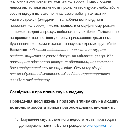
малюнку вони позначені жовтим кольором. Якщо людина
недоспав, то така активність проявляється дуже слабо, або й
зовсім відсутній. Зате починає свою роботу так званий
«центр страху» (амігдали — на таблиці вони виділені
червоним кольором) і мозок працює в специфічному режимі
— немов людині загрожує небезпека з усіх боків. Фізіологічно
це проявляється потіння долонь, прискореним диханням,
бурчанням і коліками в животі, напругою окремих груп м'язів.
Важливо:
небезпека недосипання полягає в тому, що
людина, втрачаючи увагу і фокус, не підозрює про це. Він
вважає, що адекватно реагує на обставини, що склалися,
його продуктивність не страждає. Ось чому лікарі
рекомендують відмовитися від водіння транспортного
засобу в разі недосипу.
Дослідження про вплив сну на людину
Проведення досліджень з приводу впливу сну на людину
дозволило зробити кілька приголомшливих висновків
:
Порушення сну, а саме його недостатність, призводить
до порушень пам'яті. Було проведено
експеримент з