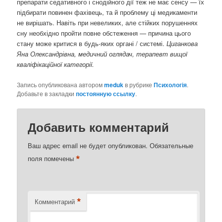
препарати седативного і снодійного дії теж не має сенсу — їх
підбирати повинен фахівець, та й проблему ці медикаменти
не вирішать. Навіть при невеликих, але стійких порушеннях
сну необхідно пройти повне обстеження — причина цього
стану може критися в будь-яких органі / системі.
Циганкова
Яна Олександрівна, медичний оглядач, терапевт вищої
кваліфікаційної категорії.
Запись опубликована автором
meduk
в рубрике
Психологія
.
Добавьте в закладки
постоянную ссылку
.
Добавить комментарий
Ваш адрес email не будет опубликован.
Обязательные
*
поля помечены
*
Комментарий