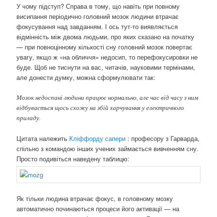
У чому підступ? Справа в тому, що навіть при повному
висипання періодично головний мозок людини втрачає
фокусування над завданням. І ось тут-то виявляється
відмінність між двома людьми, про яких сказано на початку
— при повноцінному кількості сну головний мозок повертає
увагу, якщо ж «на обличчя» недосип, то перефокусировки не
буде. Щоб не тиснути на вас, читачів, науковими термінами,
але донести думку, можна сформулювати так:
Мозок недоспані людини працює нормально, але час від часу з ним
відбувається щось схожу на збій харчування у електричного
приладу.
Цитата належить
Кліффорду сапери
: професору з Гарварда,
спільно з командою інших учених займається вивченням сну.
Просто подивіться наведену таблицю:
Як тільки людина втрачає фокус, в головному мозку
автоматично починаються процеси його активації — на