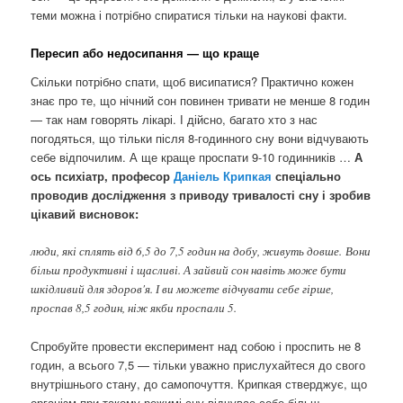
теми можна і потрібно спиратися тільки на наукові факти.
Пересип або недосипання — що краще
Скільки потрібно спати, щоб висипатися? Практично кожен
знає про те, що нічний сон повинен тривати не менше 8 годин
— так нам говорять лікарі. І дійсно, багато хто з нас
погодяться, що тільки після 8-годинного сну вони відчувають
себе відпочилим. А ще краще проспати 9-10 годинників …
А
ось психіатр, професор
Даніель Крипкая
спеціально
проводив дослідження з приводу тривалості сну і зробив
цікавий висновок:
люди, які сплять від 6,5 до 7,5 годин на добу, живуть довше. Вони
більш продуктивні і щасливі. А зайвий сон навіть може бути
шкідливий для здоров'я. І ви можете відчувати себе гірше,
проспав 8,5 годин, ніж якби проспали 5.
Спробуйте провести експеримент над собою і проспить не 8
годин, а всього 7,5 — тільки уважно прислухайтеся до свого
внутрішнього стану, до самопочуття. Крипкая стверджує, що
організм при такому режимі сну відчуває себе більш