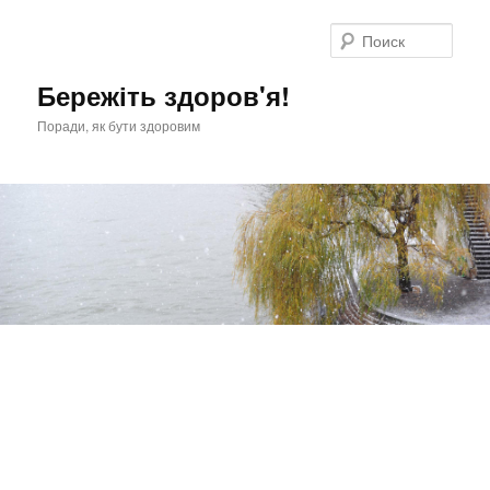
Перейти
к
Поис
основному
содержимому
Бережіть здоров'я!
Поради, як бути здоровим