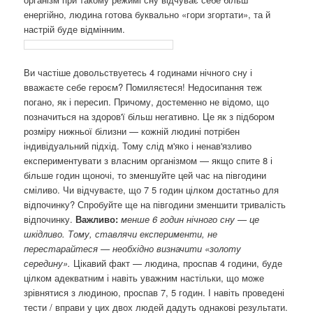
енергійно, людина готова буквально «гори згортати», та й
настрій буде відмінним.
Ви частіше довольствуетесь 4 годинами нічного сну і
вважаєте себе героєм? Помиляєтеся! Недосипання теж
погано, як і пересип. Причому, достеменно не відомо, що
позначиться на здоров'ї більш негативно. Це як з підбором
розміру нижньої білизни — кожній людині потрібен
індивідуальний підхід. Тому слід м'яко і ненав'язливо
експериментувати з власним організмом — якщо спите 8 і
більше годин щоночі, то зменшуйте цей час на півгодини
сміливо. Чи відчуваєте, що 7 5 годин цілком достатньо для
відпочинку? Спробуйте ще на півгодини зменшити тривалість
відпочинку.
Важливо:
менше 6 годин нічного сну — це
шкідливо. Тому, ставлячи експерименти, не
перестарайтеся — необхідно визначити «золоту
середину».
Цікавий факт — людина, проспав 4 години, буде
цілком адекватним і навіть уважним настільки, що може
зрівнятися з людиною, проспав 7, 5 годин. І навіть проведені
тести / вправи у цих двох людей дадуть однакові результати.