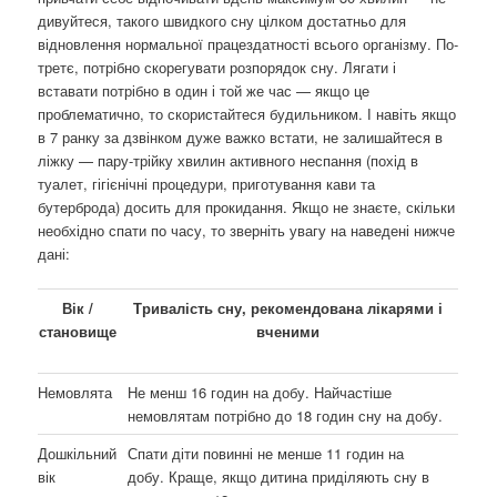
дивуйтеся, такого швидкого сну цілком достатньо для
відновлення нормальної працездатності всього організму. По-
третє, потрібно скорегувати розпорядок сну. Лягати і
вставати потрібно в один і той же час — якщо це
проблематично, то скористайтеся будильником. І навіть якщо
в 7 ранку за дзвінком дуже важко встати, не залишайтеся в
ліжку — пару-трійку хвилин активного неспання (похід в
туалет, гігієнічні процедури, приготування кави та
бутерброда) досить для прокидання. Якщо не знаєте, скільки
необхідно спати по часу, то зверніть увагу на наведені нижче
дані:
Вік /
Тривалість сну, рекомендована лікарями і
становище
вченими
Немовлята
Не менш 16 годин на добу. Найчастіше
немовлятам потрібно до 18 годин сну на добу.
Дошкільний
Спати діти повинні не менше 11 годин на
вік
добу. Краще, якщо дитина приділяють сну в