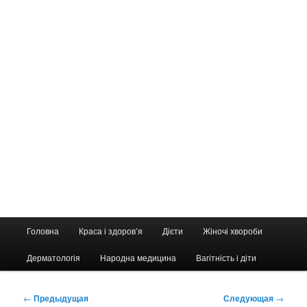
Главное
Головна
Краса і здоров’я
Дієти
Жіночі хвороби
меню
Дерматологія
Народна медицина
Вагітність і діти
Навигация
←
Предыдущая
Следующая
→