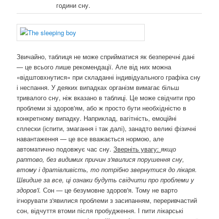
години сну.
Звичайно, таблиця не може сприйматися як безперечні дані
— це всього лише рекомендації. Але від них можна
«відштовхнутися» при складанні індивідуального графіка сну
і неспання. У деяких випадках організм вимагає більш
тривалого сну, ніж вказано в таблиці. Це може свідчити про
проблеми зі здоров'ям, або ж просто бути необхідністю в
конкретному випадку. Наприклад, вагітність, емоційні
сплески (іспити, змагання і так далі), занадто великі фізичні
навантаження — це все вважається нормою, але
автоматично подовжує час сну.
Зверніть увагу:
якщо
раптово, без видимих ​​причин з'явилися порушення сну,
втому і дратівливість, то потрібно звернутися до лікаря.
Швидше за все, ці ознаки будуть свідчити про проблеми у
здоров'ї.
Сон — це безумовне здоров'я. Тому не варто
ігнорувати з'явилися проблеми з засипанням, переривчастий
сон, відчуття втоми після пробудження. І пити лікарські