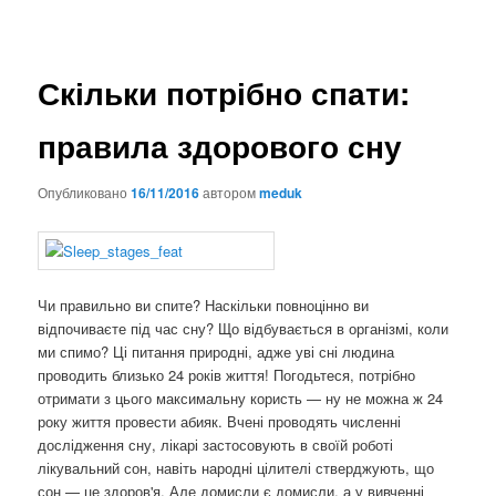
по
записям
Скільки потрібно спати:
правила здорового сну
Опубликовано
16/11/2016
автором
meduk
Чи правильно ви спите? Наскільки повноцінно ви
відпочиваєте під час сну? Що відбувається в організмі, коли
ми спимо? Ці питання природні, адже уві сні людина
проводить близько 24 років життя! Погодьтеся, потрібно
отримати з цього максимальну користь — ну не можна ж 24
року життя провести абияк. Вчені проводять численні
дослідження сну, лікарі застосовують в своїй роботі
лікувальний сон, навіть народні цілителі стверджують, що
сон — це здоров'я. Але домисли є домисли, а у вивченні