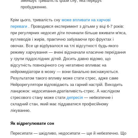
зменшує тривалість фази сну, яка передує
пробудженню.
Крім цього, тривалість сну
може впливати на харчові
переваги
. Проводився експеримент з дітьми у віці 6-7 років:
при регулярних недосип діти починали більше вживати м'яса,
вуглеводів і жирів, практично забуваючи про фруктах і
овочах. Все це відбувалося на тлі відсутності будь-якого
режиму харчування — вчені відзначали класичне переїдання
у групи піддослідних дітей. Досить давно відомо, що
відсутність повноцінного сну негативно впливає на
нейромедіатори в мозку — вони банально виснажуються.
Результатом такого впливу може стати стрес, адже саме
Нейрорегулятори відповідають за гарний настрій. Виходить
ланцюжок: недосипання-дратівливість-стрес. А наслідком
стресового стану може стати
депресія
— небезпечне і
складний стан, який має піддаватися професійному
лікуванню.
Як відрегулювати сон
Пересипати — шкідливо, недосипати — ще й небезпечно. Що