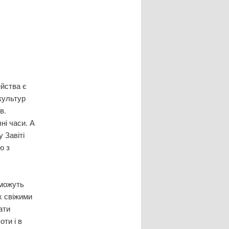
ейства є
культур
в.
ні часи. А
 Завіті
ю з
 можуть
х свіжими
ати
ти і в