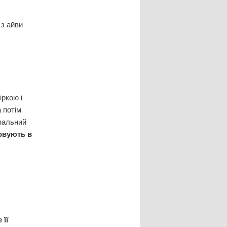
 з айви
іркою і
а потім
увальний
овують в
 її