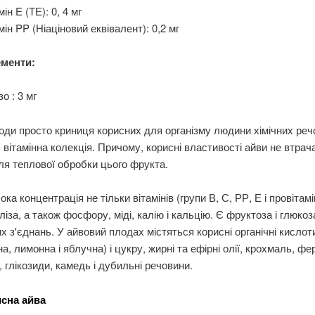
мін E (ТЕ): 0, 4 мг
мін PP (Ніаціновий еквівалент): 0,2 мг
менти:
зо : 3 мг
оди просто криниця корисних для організму людини хімічних реч
вітамінна колекція. Причому, корисні властивості айви не втра
сля теплової обробки цього фрукта.
ока концентрація не тільки вітамінів (групи В, С, РР, Е і провітамі
аліза, а також фосфору, міді, калію і кальцію. Є фруктоза і глюкоз
х з'єднань. У айвовий плодах містяться корисні органічні кислот
на, лимонна і яблучна) і цукру, жирні та ефірні олії, крохмаль, ф
 глікозиди, камедь і дубильні речовини.
сна айва