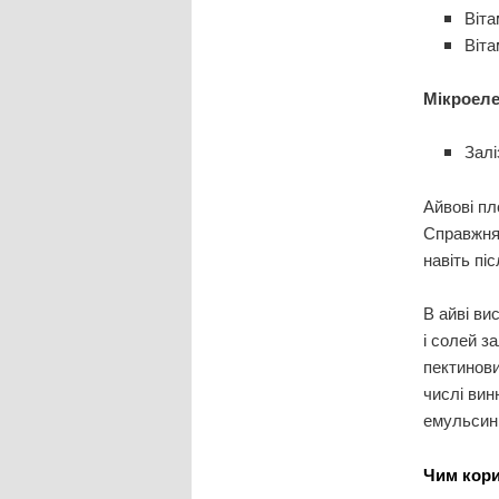
Віта
Віта
Мікроеле
Залі
Айвові пл
Справжня 
навіть пі
В айві вис
і солей з
пектинови
числі вин
емульсин,
Чим кори