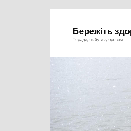
Перейти
к
основному
Бережіть здо
содержимому
Поради, як бути здоровим