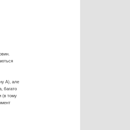
овин.
чаються
ну А), але
а, багато
и (в тому
ермент