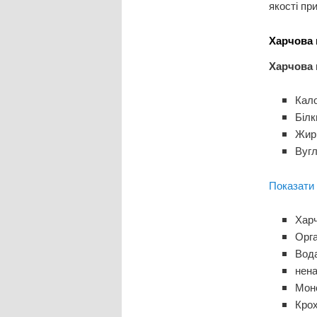
якості пр
Харчова ц
Харчова 
Кало
Білк
Жири
Вугл
Показати 
Харч
Орга
Вода
нена
Моно
Крох