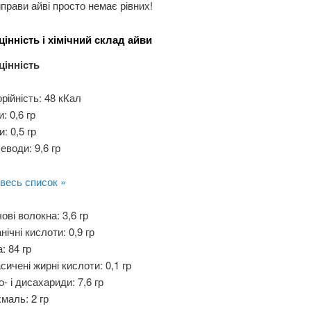
иправи айві просто немає рівних!
інність і хімічний склад айви
цінність
рійність: 48 кКал
и: 0,6 гр
: 0,5 гр
еводи: 9,6 гр
весь список »
ові волокна: 3,6 гр
нічні кислоти: 0,9 гр
: 84 гр
сичені жирні кислоти: 0,1 гр
- і дисахариди: 7,6 гр
маль: 2 гр