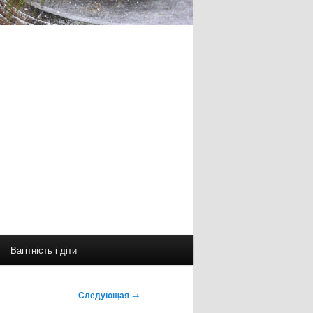
Вагітність і діти
Следующая
→