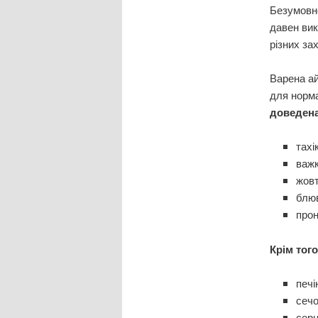
Безумовно
давен вик
різних за
Варена а
для норма
доведена
тахі
важк
жов
блюв
прон
Крім тог
печі
сечо
сер