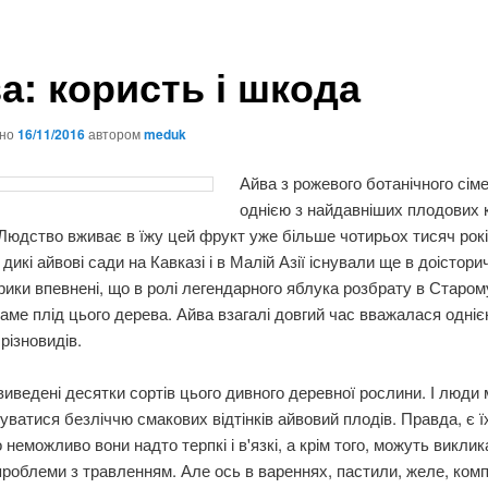
а: користь і шкода
ано
16/11/2016
автором
meduk
Айва з рожевого ботанічного сім
однією з найдавніших плодових 
 Людство вживає в їжу цей фрукт уже більше чотирьох тисяч рокі
дикі айвові сади на Кавказі і в Малій Азії існували ще в доісторич
орики впевнені, що в ролі легендарного яблука розбрату в Старому
аме плід цього дерева. Айва взагалі довгий час вважалася одніє
різновидів.
виведені десятки сортів цього дивного деревної рослини. І люди
ватися безліччю смакових відтінків айвовий плодів. Правда, є ї
 неможливо вони надто терпкі і в'язкі, а крім того, можуть виклик
проблеми з травленням. Але ось в вареннях, пастили, желе, компо