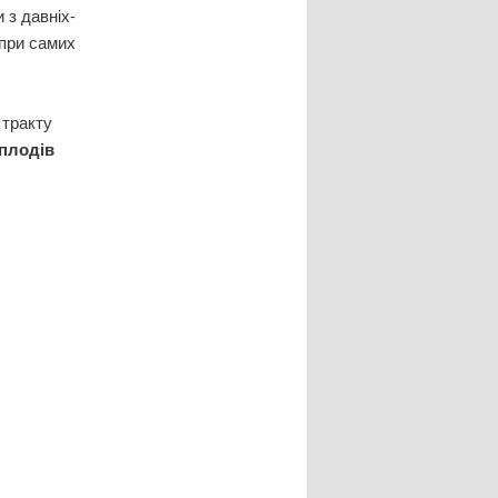
 з давніх-
 при самих
 тракту
плодів