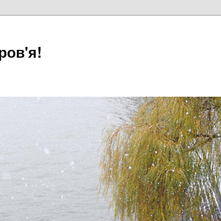
ров'я!