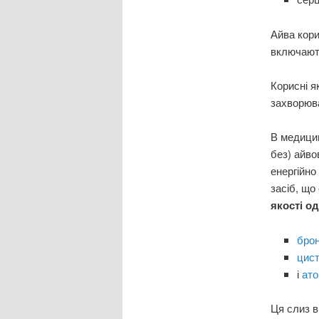
Айва кори
включають
Корисні я
захворюва
В медицин
без) айвов
енергійно
засіб, що
якості о
бро
цис
і
ато
Ця слиз в