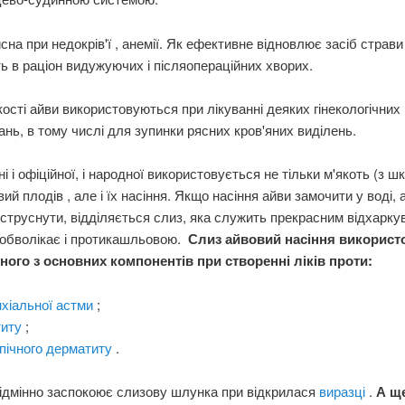
сна при недокрів'ї , анемії. Як ефективне відновлює засіб страви
 в раціон видужуючих і післяопераційних хворих.
кості айви використовуються при лікуванні деяких гінекологічних
нь, в тому числі для зупинки рясних кров'яних виділень.
і і офіційної, і народної використовується не тільки м'якоть (з шк
ий плодів , але і їх насіння. Якщо насіння айви замочити у воді, 
 струснути, відділяється слиз, яка служить прекрасним відхарк
 обволікає і протикашльовою.
Слиз айвовий насіння використ
дного з основних компонентів при створенні ліків проти:
нхіальної астми
;
титу
;
пічного дерматиту
.
ідмінно заспокоює слизову шлунка при відкрилася
виразці
.
А ще