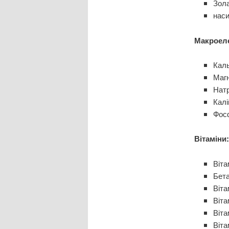
Зола
наси
Макроел
Каль
Магн
Натр
Калі
Фосф
Вітаміни:
Віта
Бета
Віта
Віта
Віта
Віта