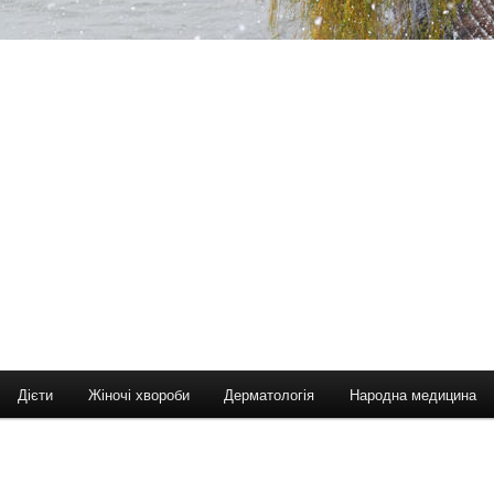
Дієти
Жіночі хвороби
Дерматологія
Народна медицина