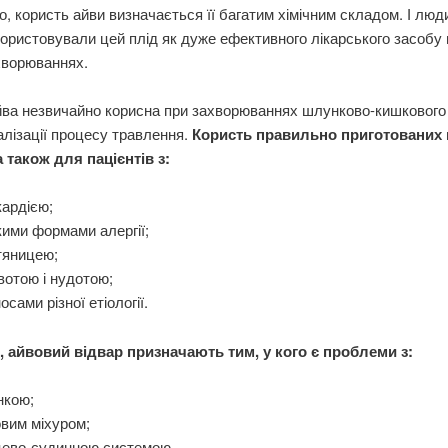
, користь айви визначається її багатим хімічним складом. І люди
ористовували цей плід як дуже ефективного лікарського засобу
хворюваннях.
йва незвичайно корисна при захворюваннях шлунково-кишкового
лізації процесу травлення.
Користь правильно приготованих 
 також для пацієнтів з:
кардією;
ими формами алергії;
тяницею;
отою і нудотою;
осами різної етіології.
о, айвовий відвар призначають тим, у кого є проблеми з:
нкою;
вим міхуром;
цево-судинною системою.