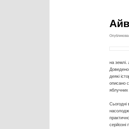
записям
Айв
Опубликов
на землі.
Доведено 
деякі іст
описано с
яблучних 
Сьогодні 
насолоджу
практично
серйозні 