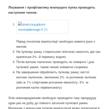
Лікування і профілактику мокнущего пупка проводять
наступним чином:
Перед початком маніпуляції необхідно вимити руки з
милом;
На пупкову ранку стерильною піпеткою наносять дві-три
крапельки 3% -й перекису водню;
Потім ватною паличкою проводять по поверхні і дна
пупкової ранки, таким чином знімаючи скоринки;
На завершення обробляють пупкову ранку чистої
ватною паличкою, змоченою 2% -м розчином зеленки
(або ж 1% спиртовим розчином евкаліпту, 5% -м
розчином калію перманганату).
Усім новонародженим необхідно проводити таку процедуру
один раз на добу до повного загоєння пупкової ранки.
Малюкам з мокнущим пупком маніпуляція може проводитися