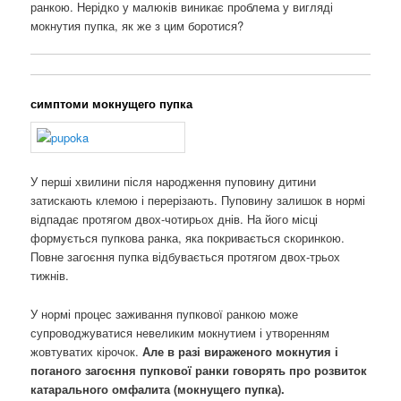
ранкою. Нерідко у малюків виникає проблема у вигляді
мокнутия пупка, як же з цим боротися?
симптоми мокнущего пупка
У перші хвилини після народження пуповину дитини
затискають клемою і перерізають. Пуповину залишок в нормі
відпадає протягом двох-чотирьох днів. На його місці
формується пупкова ранка, яка покривається скоринкою.
Повне загоєння пупка відбувається протягом двох-трьох
тижнів.
У нормі процес заживання пупкової ранкою може
супроводжуватися невеликим мокнутием і утворенням
жовтуватих кірочок.
Але в разі вираженого мокнутия і
поганого загоєння пупкової ранки говорять про розвиток
катарального омфалита (мокнущего пупка).