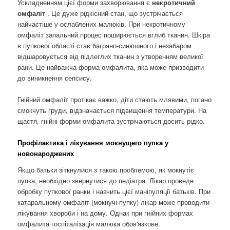
Ускладненням цієї форми захворювання є
некротичний
омфаліт
. Це дуже рідкісний стан, що зустрічається
найчастіше у ослаблених малюків. При некротичному
омфаліт запальний процес поширюється вглиб тканин. Шкіра
в пупкової області стає багряно-синюшного і незабаром
відшаровується від підлеглих тканин з утворенням великої
рани. Це найважча форма омфалита, яка може призводити
до виникнення сепсису.
Гнійний омфаліт протікає важко, діти стають млявими, погано
смокчуть груди, відзначається підвищення температури. На
щастя, гнійні форми омфалита зустрічаються досить рідко.
Профілактика і лікування мокнущего пупка у
новонароджених
Якщо батьки зіткнулися з такою проблемою, як мокнутіє
пупка, необхідно звернутися до педіатра. Лікар проведе
обробку пупкової ранки і навчить цієї маніпуляції батьків. При
катаральному омфаліт (мокнучі пупку) лікар може проводити
лікування хвороби і на дому. Однак при гнійних формах
омфалита госпіталізація малюка обов'язкове.