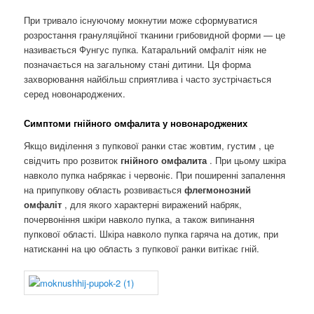
При тривало існуючому мокнутии може сформуватися
розростання грануляційної тканини грибовидной форми — це
називається Фунгус пупка. Катаральний омфаліт ніяк не
позначається на загальному стані дитини. Ця форма
захворювання найбільш сприятлива і часто зустрічається
серед новонароджених.
Симптоми гнійного омфалита у новонароджених
Якщо виділення з пупкової ранки стає жовтим, густим , це
свідчить про розвиток
гнійного омфалита
. При цьому шкіра
навколо пупка набрякає і червоніє. При поширенні запалення
на припупкову область розвивається
флегмонозний
омфаліт
, для якого характерні виражений набряк,
почервоніння шкіри навколо пупка, а також випинання
пупкової області. Шкіра навколо пупка гаряча на дотик, при
натисканні на цю область з пупкової ранки витікає гній.