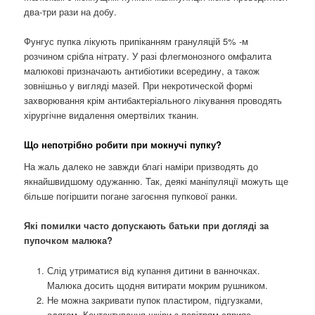
два-три рази на добу.
Фунгус пупка лікують припіканням грануляцій 5% -м
розчином срібла нітрату. У разі флегмонозного омфалита
малюкові призначають антибіотики всередину, а також
зовнішньо у вигляді мазей. При некротической формі
захворювання крім антибактеріального лікування проводять
хірургічне видалення омертвілих тканин.
Що непотрібно робити при мокнучі пупку?
На жаль далеко не завжди благі наміри призводять до
якнайшвидшому одужанню. Так, деякі маніпуляції можуть ще
більше погіршити погане загоєння пупкової ранки.
Які помилки часто допускають батьки при догляді за
пупочком малюка?
Слід утриматися від купання дитини в ванночках.
Малюка досить щодня витирати мокрим рушником.
Не можна закривати пупок пластиром, підгузками,
одягом. Контактування шкіри з повітрям сприяє