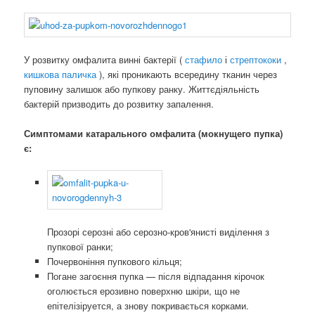
У розвитку омфалита винні бактерії (
стафило
і
стрептококи
,
кишкова паличка
), які проникають всередину тканин через
пуповину залишок або пупкову ранку. Життєдіяльність
бактерій призводить до розвитку запалення.
Симптомами катарального омфалита (мокнущего пупка)
є:
Прозорі серозні або серозно-кров'янисті виділення з
пупкової ранки;
Почервоніння пупкового кільця;
Погане загоєння пупка — після відпадання кірочок
оголюється ерозивно поверхню шкіри, що не
епітелізіруется, а знову покривається корками.