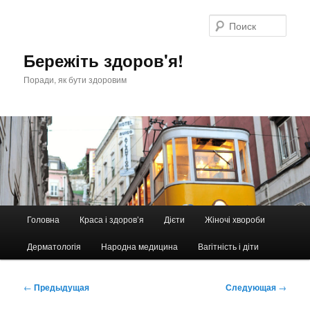
Перейти
к
Поис
основному
содержимому
Бережіть здоров'я!
Поради, як бути здоровим
Главное
Головна
Краса і здоров’я
Дієти
Жіночі хвороби
меню
Дерматологія
Народна медицина
Вагітність і діти
Навигация
←
Предыдущая
Следующая
→
по