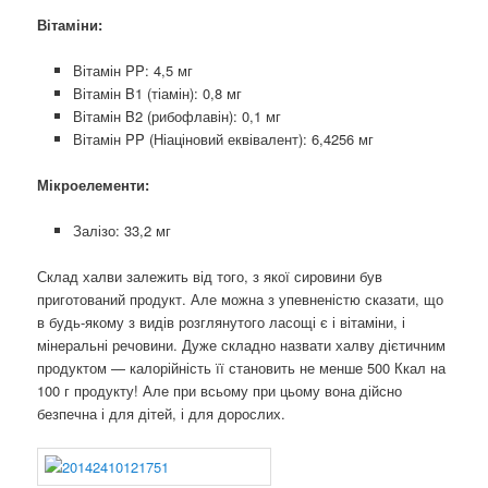
Вітаміни:
Вітамін PP: 4,5 мг
Вітамін B1 (тіамін): 0,8 мг
Вітамін B2 (рибофлавін): 0,1 мг
Вітамін PP (Ніаціновий еквівалент): 6,4256 мг
Мікроелементи:
Залізо:
33,2
мг
Склад халви залежить від того, з якої сировини був
приготований продукт. Але можна з упевненістю сказати, що
в будь-якому з видів розглянутого ласощі є і вітаміни, і
мінеральні речовини. Дуже складно назвати халву дієтичним
продуктом — калорійність її становить не менше 500 Ккал на
100 г продукту! Але при всьому при цьому вона дійсно
безпечна і для дітей, і для дорослих.