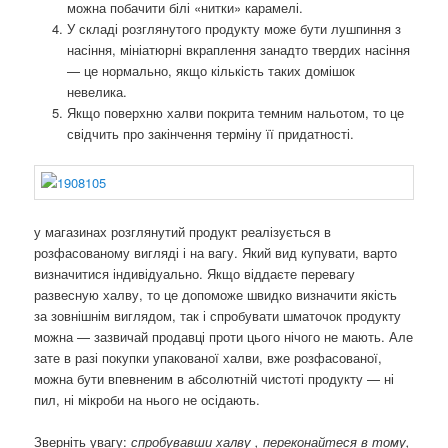
можна побачити білі «нитки» карамелі.
У складі розглянутого продукту може бути лушпиння з
насіння, мініатюрні вкраплення занадто твердих насіння
— це нормально, якщо кількість таких домішок
невелика.
Якщо поверхню халви покрита темним нальотом, то це
свідчить про закінчення терміну її придатності.
у магазинах розглянутий продукт реалізується в
розфасованому вигляді і на вагу. Який вид купувати, варто
визначитися індивідуально. Якщо віддаєте перевагу
развесную халву, то це допоможе швидко визначити якість
за зовнішнім виглядом, так і спробувати шматочок продукту
можна — зазвичай продавці проти цього нічого не мають. Але
зате в разі покупки упакованої халви, вже розфасованої,
можна бути впевненим в абсолютній чистоті продукту — ні
пил, ні мікроби на нього не осідають.
Зверніть увагу:
спробувавши халву , переконайтеся в тому,