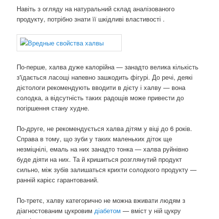
Навіть з огляду на натуральний склад аналізованого
продукту, потрібно знати її шкідливі властивості .
По-перше, халва дуже калорійна — занадто велика кількість
з'їдається ласощі напевно зашкодить фігурі. До речі, деякі
дієтологи рекомендують вводити в дієту і халву — вона
солодка, а відсутність таких радощів може привести до
погіршення стану худне.
По-друге, не рекомендується халва дітям у віці до 6 років.
Справа в тому, що зуби у таких маленьких діток ще
незміцнілі, емаль на них занадто тонка — халва руйнівно
буде діяти на них. Та й кришиться розглянутий продукт
сильно, між зубів залишаться крихти солодкого продукту —
ранній карієс гарантований.
По-третє, халву категорично не можна вживати людям з
діагностованим цукровим
діабетом
— вміст у ній цукру