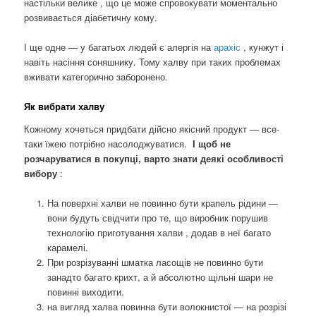
настільки велике , що це може спровокувати моментально
розвивається діабетичну кому.
І ще одне — у багатьох людей є алергія на
арахіс
, кунжут і
навіть насіння соняшнику. Тому халву при таких проблемах
вживати категорично заборонено.
Як вибрати халву
Кожному хочеться придбати дійсно якісний продукт — все-
таки їжею потрібно насолоджуватися.
І щоб не
розчаруватися в покупці, варто знати деякі особливості
вибору
:
На поверхні халви не повинно бути крапель рідини —
вони будуть свідчити про те, що виробник порушив
технологію приготування халви , додав в неї багато
карамелі.
При розрізуванні шматка ласощів не повинно бути
занадто багато крихт, а й абсолютно щільні шари не
повинні виходити.
на вигляд халва повинна бути волокнистої — на розрізі