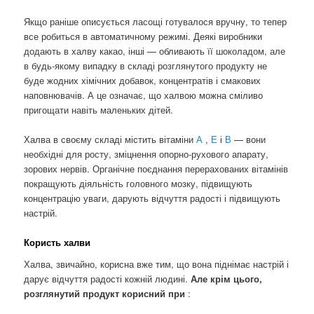
Якщо раніше описується ласощі готувалося вручну, то тепер
все робиться в автоматичному режимі. Деякі виробники
додають в халву какао, інші — обливають її шоколадом, але
в будь-якому випадку в складі розглянутого продукту не
буде жодних хімічних добавок, концентратів і смакових
наповнювачів. А це означає, що халвою можна сміливо
пригощати навіть маленьких дітей.
Халва в своєму складі містить вітаміни
А
,
Е
і
В
— вони
необхідні для росту, зміцнення опорно-рухового апарату,
зорових нервів. Органічне поєднання перерахованих вітамінів
покращують діяльність головного мозку, підвищують
концентрацію уваги, дарують відчуття радості і підвищують
настрій.
Користь халви
Халва, звичайно, корисна вже тим, що вона піднімає настрій і
дарує відчуття радості кожній людині.
Але крім цього,
розглянутий продукт корисний при
: