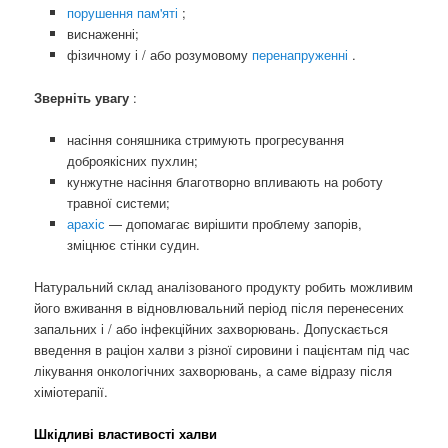
порушення пам'яті
;
виснаженні;
фізичному і / або розумовому
перенапруженні
.
Зверніть увагу
:
насіння соняшника стримують прогресування
доброякісних пухлин;
кунжутне насіння благотворно впливають на роботу
травної системи;
арахіс
— допомагає вирішити проблему запорів,
зміцнює стінки судин.
Натуральний склад аналізованого продукту робить можливим
його вживання в відновлювальний період після перенесених
запальних і / або інфекційних захворювань. Допускається
введення в раціон халви з різної сировини і пацієнтам під час
лікування онкологічних захворювань, а саме відразу після
хіміотерапії.
Шкідливі властивості халви