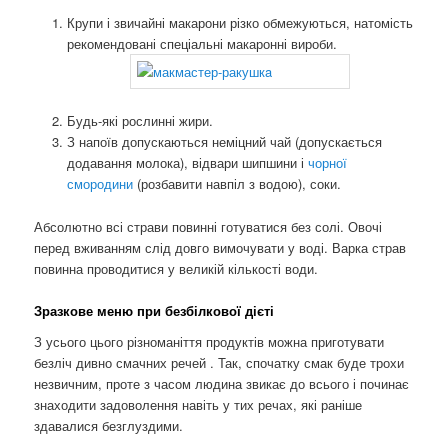
Крупи і звичайні макарони різко обмежуються, натомість
рекомендовані спеціальні макаронні вироби.
Будь-які рослинні жири.
З напоїв допускаються неміцний чай (допускається
додавання молока), відвари шипшини і
чорної
смородини
(розбавити навпіл з водою), соки.
Абсолютно всі страви повинні готуватися без солі. Овочі
перед вживанням слід довго вимочувати у воді. Варка страв
повинна проводитися у великій кількості води.
Зразкове меню при безбілкової дієті
З усього цього різноманіття продуктів можна приготувати
безліч дивно смачних речей . Так, спочатку смак буде трохи
незвичним, проте з часом людина звикає до всього і починає
знаходити задоволення навіть у тих речах, які раніше
здавалися безглуздими.