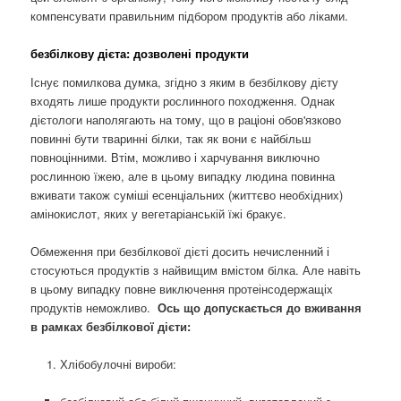
компенсувати правильним підбором продуктів або ліками.
безбілкову дієта: дозволені продукти
Існує помилкова думка, згідно з яким в безбілкову дієту
входять лише продукти рослинного походження. Однак
дієтологи наполягають на тому, що в раціоні обов'язково
повинні бути тваринні білки, так як вони є найбільш
повноцінними. Втім, можливо і харчування виключно
рослинною їжею, але в цьому випадку людина повинна
вживати також суміші есенціальних (життєво необхідних)
амінокислот, яких у вегетаріанській їжі бракує.
Обмеження при безбілкової дієті досить нечисленний і
стосуються продуктів з найвищим вмістом білка. Але навіть
в цьому випадку повне виключення протеінсодержащіх
продуктів неможливо.
Ось що допускається до вживання
в рамках безбілкової дієти:
Хлібобулочні вироби: