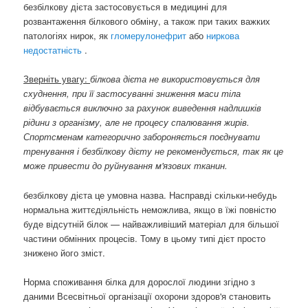
безбілкову дієта застосовується в медицині для
розвантаження білкового обміну, а також при таких важких
патологіях нирок, як
гломерулонефрит
або
ниркова
недостатність
.
Зверніть увагу:
білкова дієта не використовується для
схуднення, при її застосуванні зниження маси тіла
відбувається виключно за рахунок виведення надлишків
рідини з організму, але не процесу спалювання жирів.
Спортсменам категорично забороняється поєднувати
тренування і безбілкову дієту не рекомендується, так як це
може привести до руйнування м'язових тканин.
безбілкову дієта це умовна назва. Насправді скільки-небудь
нормальна життєдіяльність неможлива, якщо в їжі повністю
буде відсутній білок — найважливіший матеріал для більшої
частини обмінних процесів. Тому в цьому типі дієт просто
знижено його зміст.
Норма споживання білка для дорослої людини згідно з
даними Всесвітньої організації охорони здоров'я становить