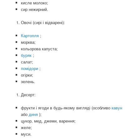
кисле молоко;
сир нежирний.
Овочі (сирі і відварені):
Картопля
;
морква;
кольорова капуста;
буряк
;
салат;
помідори
;
огірки;
зелень.
Десерт:
фрукти і ягоди в будь-якому вигляді (особливо
кавун
або
диня
);
цукор, мед, джеми, варення;
желе;
муси.