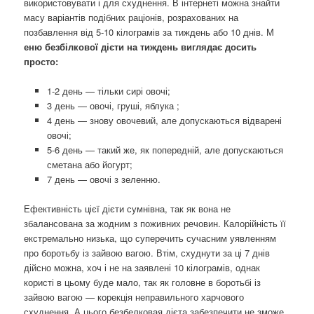
використовувати і для схуднення. В інтернеті можна знайти
масу варіантів подібних раціонів, розрахованих на
позбавлення від 5-10 кілограмів за тиждень або 10 днів. М
еню безбілкової дієти на тиждень виглядає досить
просто:
1-2 день — тільки сирі овочі;
3 день — овочі, груші, яблука ;
4 день — знову овочевий, але допускаються відварені
овочі;
5-6 день — такий же, як попередній, але допускаються
сметана або йогурт;
7 день — овочі з зеленню.
Ефективність цієї дієти сумнівна, так як вона не
збалансована за жодним з поживних речовин. Калорійність її
екстремально низька, що суперечить сучасним уявленням
про боротьбу із зайвою вагою. Втім, схуднути за ці 7 днів
дійсно можна, хоч і не на заявлені 10 кілограмів, однак
користі в цьому буде мало, так як головне в боротьбі із
зайвою вагою — корекція неправильного харчового
схуднення. А цього безбелковая дієта забезпечити не зможе.