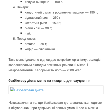
яблуко очищене — 100 г.
Вечеря:
капустяний салат з рослинним маслом — 150 г;
відварений рис — 250 г;
котлети з риби — 150 г;
білий хліб — 30 г;
чай.
Перед сном:
печиво — 50 г;
кефір — півсклянки.
Таке меню ідеально відповідає потребам організму, володіє
збалансованим складом поживних речовин і мікро- і
макроелементів. Калорійність його — 2500 ккал.
безбілкову дієта: меню на тиждень для схуднення
Незважаючи на те, що безбелковая дієта вважається однією
з лікувальних, при дотриманні певних умов її все ж можна