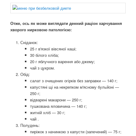
Отже, ось як може виглядати денний раціон харчування
хворого нирковою патологією:
Сніданок:
25 г в'язкої вівсяної каші;
30 білого хліба;
20 г яблучного варення або джему;
чай з цукром.
Обід:
салат з очищених огірків без заправки — 140 г;
капустяні щі на некрепком м'ясному бульйоні —
250 г;
відварені макарони — 250 г;
тушкована яловичина — 140 г;
житній хліб — 30 г;
чай .
Полудень:
пиріжок з начинкою з капусти (запечений) — 75 г;