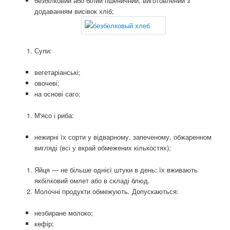
безбілковий або білий пшеничний, виготовлений з
додаванням висівок хліб;
Супи:
вегетаріанські;
овочеві;
на основі саго;
М'ясо і риба:
нежирні їх сорти у відварному, запеченому, обжаренном
вигляді (всі у вкрай обмежених кількостях);
Яйця — не більше однієї штуки в день: їх вживають
якбілковий омлет або в складі блюд.
Молочні продукти обмежують. Допускаються:
незбиране молоко;
кефір;