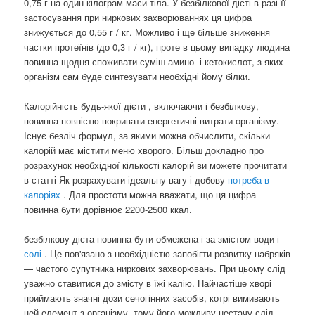
0,75 г на один кілограм маси тіла. У безбілкової дієті в разі її
застосування при ниркових захворюваннях ця цифра
знижується до 0,55 г / кг. Можливо і ще більше зниження
частки протеїнів (до 0,3 г / кг), проте в цьому випадку людина
повинна щодня споживати суміш амино- і кетокислот, з яких
організм сам буде синтезувати необхідні йому білки.
Калорійність будь-якої дієти , включаючи і безбілкову,
повинна повністю покривати енергетичні витрати організму.
Існує безліч формул, за якими можна обчислити, скільки
калорій має містити меню хворого. Більш докладно про
розрахунок необхідної кількості калорій ви можете прочитати
в статті Як розрахувати ідеальну вагу і добову
потреба в
калоріях
. Для простоти можна вважати, що ця цифра
повинна бути дорівнює 2200-2500 ккал.
безбілкову дієта повинна бути обмежена і за змістом води і
солі
. Це пов'язано з необхідністю запобігти розвитку набряків
— частого супутника ниркових захворювань. При цьому слід
уважно ставитися до змісту в їжі калію. Найчастіше хворі
приймають значні дози сечогінних засобів, котрі вимивають
цей елемент з організму, тому його можливу нестачу слід