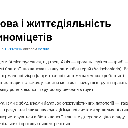
ова і життєдіяльність
иноміцетів
ано
16/11/2016
автором
meduk
ети (Actinomycetales, від грец. Aktis — промінь, mykes — гриб) 
ні бактерії, що належать типу актинобактерий (Actinobacteria). В
нормальної мікрофлори травної системи наземних хребетних і
них тварин, а також у великій кількості присутні в грунті і грають
шу роль в екології і кругообігу речовин в грунті.
рганізми є збудниками багатьох опортуністичних патологій — таки
 в результаті зниження функції імунної системи організму. Акти
користовуються в біотехнології, так як є джерелом цілого ряду
ріальних і протипухлинних речовин.