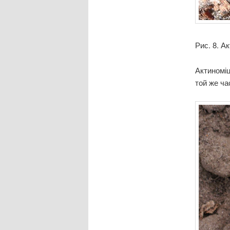
Рис. 8. А
Актиноміц
той же ча