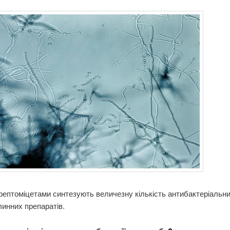
трептоміцетами синтезують величезну кількість антибактеріальни
инних препаратів.