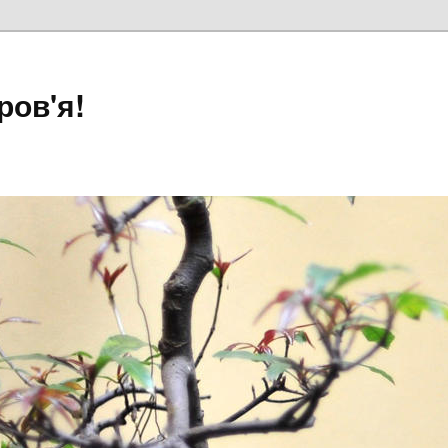
ров'я!