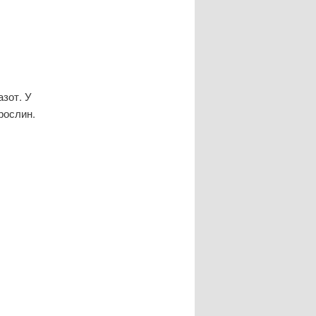
азот. У
рослин.