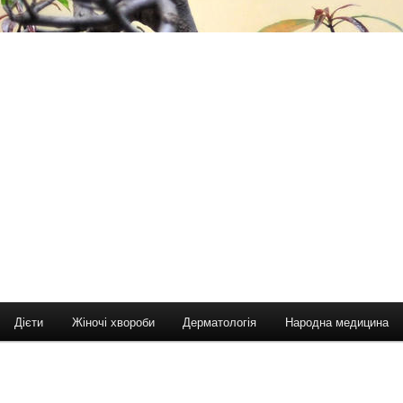
Дієти
Жіночі хвороби
Дерматологія
Народна медицина