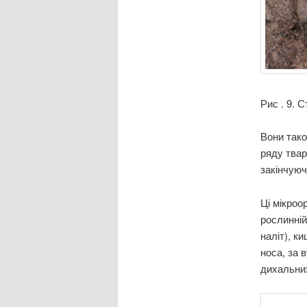
Рис . 9. 
Вони тако
ряду твар
закінчую
Ці мікроо
рослинній
наліт), к
носа, за 
дихальни