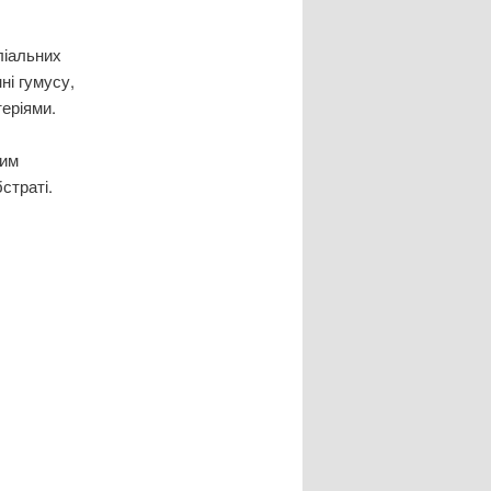
ліальних
ні гумусу,
теріями.
ким
страті.