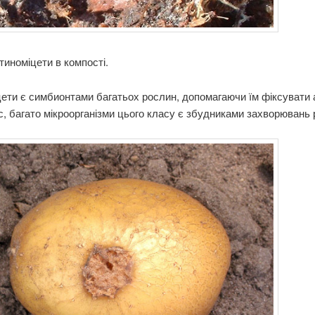
ктиноміцети в компості.
ети є симбионтами багатьох рослин, допомагаючи їм фіксувати 
с, багато мікроорганізми цього класу є збудниками захворювань 