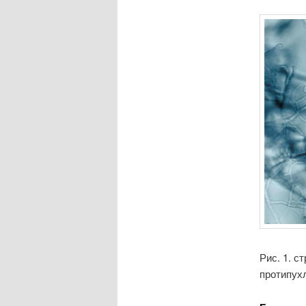
Рис. 1. с
протипухл