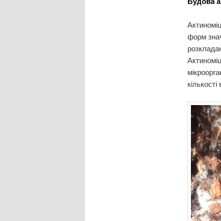
Будова ак
Актиноміц
форм знач
розкладаю
Актиноміц
мікроорга
кількості