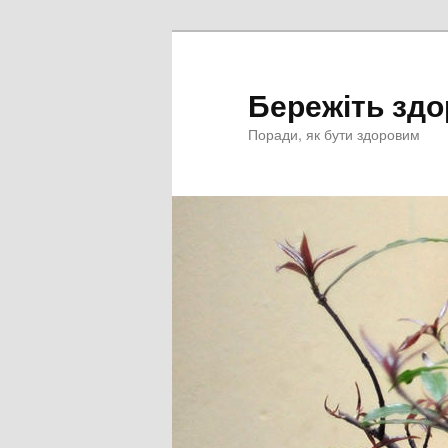
Перейти
к
основному
Бережіть здо
содержимому
Поради, як бути здоровим