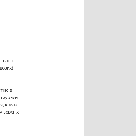
 цілого
щових) і
утню в
 і зубний
чя, крила
у верхніх