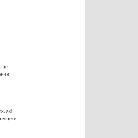
— це
они є
х, які
номіцети