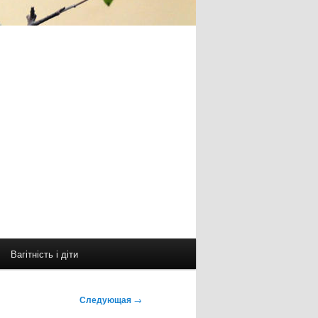
Вагітність і діти
Следующая
→