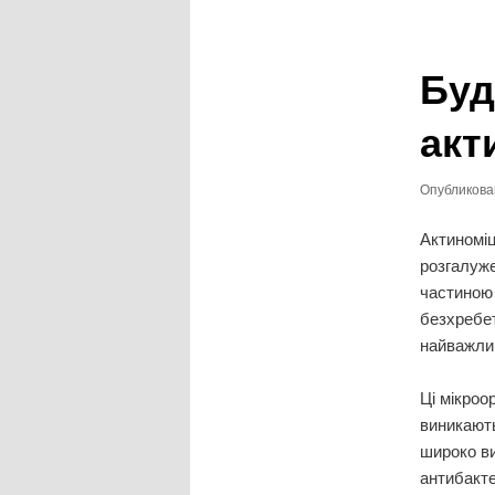
записям
Буд
акт
Опубликов
Актиноміц
розгалуже
частиною 
безхребет
найважливі
Ці мікроо
виникають
широко ви
антибакте