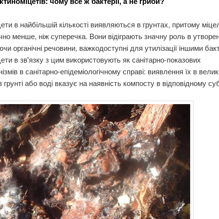
тиноміцетів: чому все ж бактерії, а не гриби?
ети в найбільшій кількості виявляються в грунтах, притому міце
но менше, ніж суперечка. Вони відіграють значну роль в утворен
чи органічні речовини, важкодоступні для утилізації іншими бак
ети в зв'язку з цим використовують як санітарно-показових
нізмів в санітарно-епідеміологічному справі: виявлення їх в вели
 в грунті або воді вказує на наявність компосту в відповідному суб