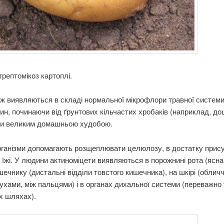
Стрептомікоз картоплі.
ж виявляються в складі нормальної мікрофлори травної системи
ин, починаючи від ґрунтових кільчастих хробаків (наприклад, до
чи великим домашньою худобою.
рганізми допомагають розщеплювати целюлозу, в достатку прис
 їжі. У людини актиноміцети виявляються в порожнині рота (ясна
ишечнику (дистальні відділи товстого кишечника), на шкірі (облич
вухами, між пальцями) і в органах дихальної системи (переважно 
х шляхах).