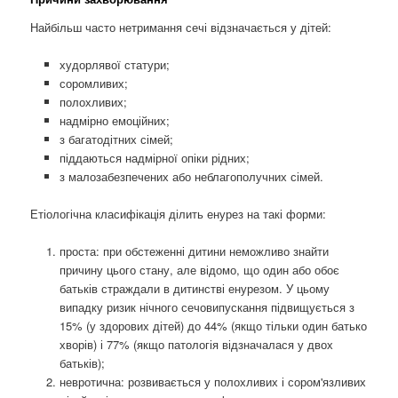
Найбільш часто нетримання сечі відзначається у дітей:
худорлявої статури;
соромливих;
полохливих;
надмірно емоційних;
з багатодітних сімей;
піддаються надмірної опіки рідних;
з малозабезпечених або неблагополучних сімей.
Етіологічна класифікація ділить енурез на такі форми:
проста: при обстеженні дитини неможливо знайти
причину цього стану, але відомо, що один або обоє
батьків страждали в дитинстві енурезом. У цьому
випадку ризик нічного сечовипускання підвищується з
15% (у здорових дітей) до 44% (якщо тільки один батько
хворів) і 77% (якщо патологія відзначалася у двох
батьків);
невротична: розвивається у полохливих і сором'язливих