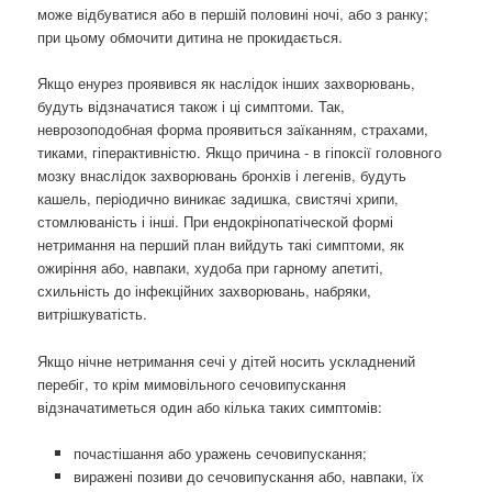
може відбуватися або в першій половині ночі, або з ранку;
при цьому обмочити дитина не прокидається.
Якщо енурез проявився як наслідок інших захворювань,
будуть відзначатися також і ці симптоми. Так,
неврозоподобная форма проявиться заїканням, страхами,
тиками, гіперактивністю. Якщо причина - в гіпоксії головного
мозку внаслідок захворювань бронхів і легенів, будуть
кашель, періодично виникає задишка, свистячі хрипи,
стомлюваність і інші. При ендокрінопатіческой формі
нетримання на перший план вийдуть такі симптоми, як
ожиріння або, навпаки, худоба при гарному апетиті,
схильність до інфекційних захворювань, набряки,
витрішкуватість.
Якщо нічне нетримання сечі у дітей носить ускладнений
перебіг, то крім мимовільного сечовипускання
відзначатиметься один або кілька таких симптомів:
почастішання або уражень сечовипускання;
виражені позиви до сечовипускання або, навпаки, їх