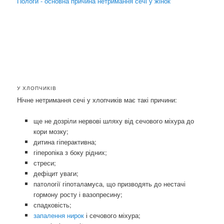
Пологи - основна причина нетримання сечі у жінок
У ХЛОПЧИКІВ
Нічне нетримання сечі у хлопчиків має такі причини:
ще не дозріли нервові шляху від сечового міхура до
кори мозку;
дитина гіперактивна;
гіперопіка з боку рідних;
стреси;
дефіцит уваги;
патології гіпоталамуса, що призводять до нестачі
гормону росту і вазопресину;
спадковість;
запалення нирок
і сечового міхура;