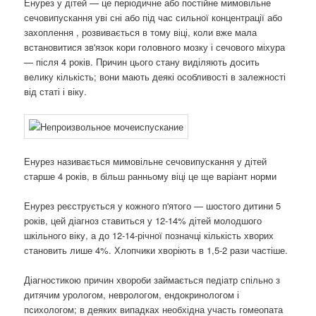
Енурез у дітей — це періодичне або постійне мимовільне
сечовипускання уві сні або під час сильної концентрації або
захоплення , розвивається в тому віці, коли вже мала
встановитися зв'язок кори головного мозку і сечового міхура
— після 4 років. Причин цього стану виділяють досить
велику кількість; вони мають деякі особливості в залежності
від статі і віку.
Енурез називається мимовільне сечовипускання у дітей
старше 4 років, в більш ранньому віці це ще варіант норми
Енурез реєструється у кожного п'ятого — шостого дитини 5
років, цей діагноз ставиться у 12-14% дітей молодшого
шкільного віку, а до 12-14-річної позначці кількість хворих
становить лише 4%. Хлопчики хворіють в 1,5-2 рази частіше.
Діагностикою причин хвороби займається педіатр спільно з
дитячим урологом, неврологом, ендокринологом і
психологом; в деяких випадках необхідна участь гомеопата