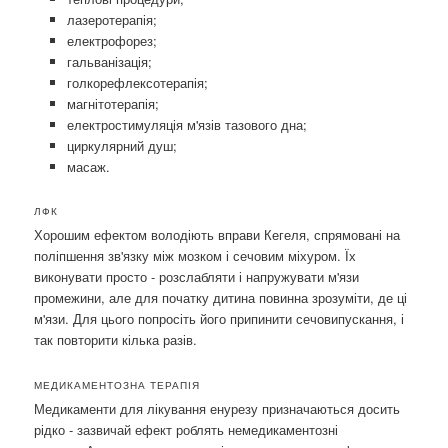
лазеротерапія;
електрофорез;
гальванізація;
голкорефлексотерапія;
магнітотерапія;
електростимуляція м'язів тазового дна;
циркулярний душ;
масаж.
ЛФК
Хорошим ефектом володіють вправи Кегеля, спрямовані на
поліпшення зв'язку між мозком і сечовим міхуром. Їх
виконувати просто - розслабляти і напружувати м'язи
промежини, але для початку дитина повинна зрозуміти, де ці
м'язи. Для цього попросіть його припинити сечовипускання, і
так повторити кілька разів.
МЕДИКАМЕНТОЗНА ТЕРАПІЯ
Медикаменти для лікування енурезу призначаються досить
рідко - зазвичай ефект роблять немедикаментозні