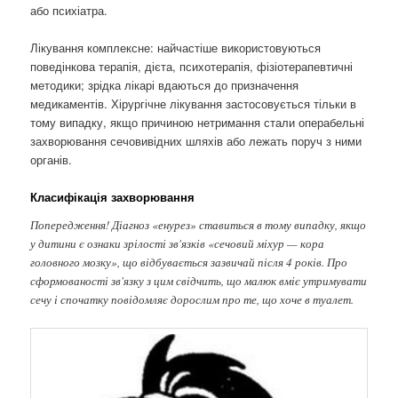
або психіатра.
Лікування комплексне: найчастіше використовуються
поведінкова терапія, дієта, психотерапія, фізіотерапевтичні
методики; зрідка лікарі вдаються до призначення
медикаментів. Хірургічне лікування застосовується тільки в
тому випадку, якщо причиною нетримання стали операбельні
захворювання сечовивідних шляхів або лежать поруч з ними
органів.
Класифікація захворювання
Попередження! Діагноз «енурез» ставиться в тому випадку, якщо
у дитини є ознаки зрілості зв'язків «сечовий міхур — кора
головного мозку», що відбувається зазвичай після 4 років. Про
сформованості зв'язку з цим свідчить, що малюк вміє утримувати
сечу і спочатку повідомляє дорослим про те, що хоче в туалет.