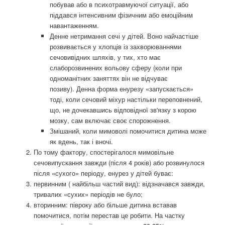
побував або в психотравмуючої ситуації, або
піддався інтенсивним фізичним або емоційним
навантаженням.
Денне нетримання сечі у дітей. Воно найчастіше
розвивається у хлопців із захворюваннями
сечовивідних шляхів, у тих, хто має
слаборозвинених вольову сферу (коли при
одноманітних заняттях він не відчуває
позиву). Денна форма енурезу «запускається»
тоді, коли сечовий міхур настільки переповнений,
що, не дочекавшись відповідної зв'язку з корою
мозку, сам включає своє спорожнення.
Змішаний, коли мимоволі помочитися дитина може
як вдень, так і вночі.
По тому фактору, спостерігалося мимовільне
сечовипускання завжди (після 4 років) або розвинулося
після «сухого» періоду, енурез у дітей буває:
первинним ( найбільш частий вид): відзначався завжди,
тривалих «сухих» періодів не було;
вторинним: півроку або більше дитина вставав
помочитися, потім перестав це робити. На частку