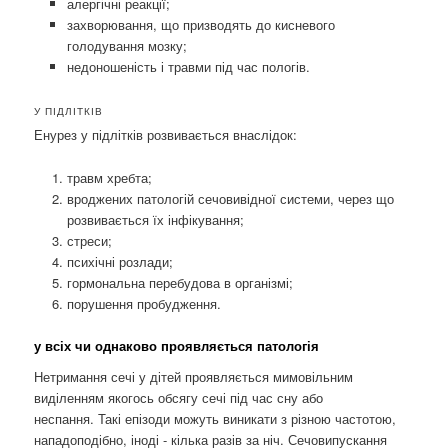
алергічні реакції;
захворювання, що призводять до кисневого
голодування мозку;
недоношеність і травми під час пологів.
У ПІДЛІТКІВ
Енурез у підлітків розвивається внаслідок:
травм хребта;
вроджених патологій сечовивідної системи, через що
розвивається їх інфікування;
стреси;
психічні розлади;
гормональна перебудова в організмі;
порушення пробудження.
у всіх чи однаково проявляється патологія
Нетримання сечі у дітей проявляється мимовільним
виділенням якогось обсягу сечі під час сну або
неспання. Такі епізоди можуть виникати з різною частотою,
нападоподібно, іноді - кілька разів за ніч. Сечовипускання