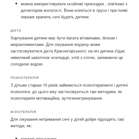
можна використовувати особливі прокладки , пов'язані з
детектором вологості. Вони клеяться в труси і при появі
перших крапель сечі будять дитини.
ДІЄТА
Харчування дитини має бути багата вітамінами, білком і
мікроелементами. Для лікування енурезу може
застосовуватися дієта Красногорського: на ніч дитина з'їдає
невеликий шматочок оселедця, хліб з сіллю, запиваючи це
солодкою водою.
ПСИХОТЕРАПІЯ
З дітьми старше 10 років займаються психотерапевти і дитячі
психологи, до цього віку застосовуються такі методики, як
психотерапія мотиваційна, аутогеннетренування.
ФІЗІОТЕРАПІЯ
Для лікування нетримання сечі у дітей добре підходять такі
методи, як:
теплові процедури;