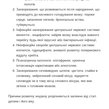
пологів.
Захворювання, що розвиваються після народження, що
призводять до кисневого голодування мозку: пороки
серця, запалення легенів, бронхіальна астма,
туберкульоз.
Інфекційні захворювання центральної нервової системи:
менінгіти , енцефаліти, набряк мозку внаслідок важкого
перебігу будь-якої вірусної або бактеріальної інфекції.
Неінфекційні хвороби центральної нервової системи:
епілепсія, гідроцефалія, аномалії розвитку поперекового
відділу хребта.
Психіатрична патологія: олігофренія, хронічна
інтоксикація наркотиками або алкоголем.
Захворювання сечовивідних шляхів: цистити, спайки в
сечівнику, нейрогенний сечовий міхур, відкриття
сечоводів не в тому місці сечового міхура, яке має
зв'язок з головним мозком.
Причини розвитку енурезу розрізняються залежно від статі
дитини і його віку.