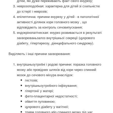
дітей, які дуже переживають факт свого енурезу;
неврозоподобная: характерна для дітей зі схильністю
до істерії і неврозів;
епілептична: причини енурезу у дітей - в патологічної
активності ділянок кори головного мозку , що
відповідають за контроль сечовипускання;
ендокрінопатіческая: енурез розвивається в результаті
захворюваньзалоз внутрішньої секреції (цукрового
діабету, гіпертиреозу, діенцефального синдрому).
Виділяють і інші причини захворювання:
внутрішньоутробні і родові причини: поразка головного
мозку або провідних шляхів від кори через спинний
мозок до сечового міхура внаслідок:
гестозів;
внутрішньоутробного інфікування;
гіпертонії у матері;
фето-плацентарної недостатності;
обвиття пуповиною;
цукрового діабету у вагітної;
травм головного або спинного мозку під час