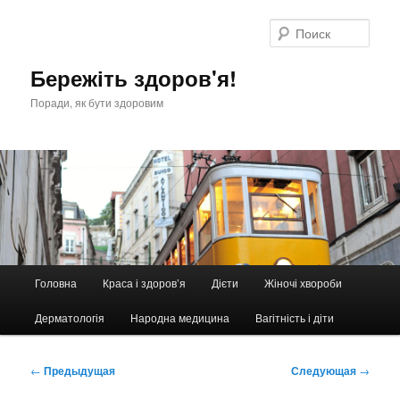
Перейти
к
Поис
основному
содержимому
Бережіть здоров'я!
Поради, як бути здоровим
Главное
Головна
Краса і здоров’я
Дієти
Жіночі хвороби
меню
Дерматологія
Народна медицина
Вагітність і діти
Навигация
←
Предыдущая
Следующая
→
по