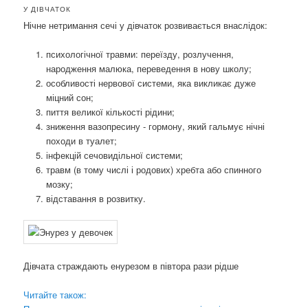
У ДІВЧАТОК
Нічне нетримання сечі у дівчаток розвивається внаслідок:
психологічної травми: переїзду, розлучення,
народження малюка, переведення в нову школу;
особливості нервової системи, яка викликає дуже
міцний сон;
пиття великої кількості рідини;
зниження вазопресину - гормону, який гальмує нічні
походи в туалет;
інфекцій сечовидільної системи;
травм (в тому числі і родових) хребта або спинного
мозку;
відставання в розвитку.
Дівчата страждають енурезом в півтора рази рідше
Читайте також: