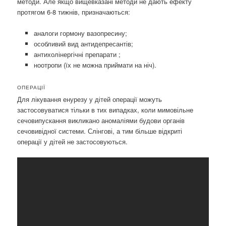
методи. Але якщо вищевказані методи не дають ефекту
протягом 6-8 тижнів, призначаються:
аналоги гормону вазопресину;
особливий вид антидепресантів;
антихолінергічні препарати ;
ноотропи (їх не можна приймати на ніч).
ОПЕРАЦІЇ
Для лікування енурезу у дітей операції можуть
застосовуватися тільки в тих випадках, коли мимовільне
сечовипускання викликано аномаліями будови органів
сечовивідної системи. Слінгові, а тим більше відкриті
операції у дітей не застосовуються.