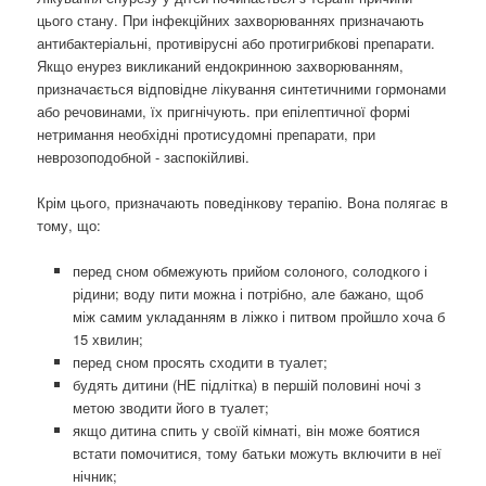
цього стану. При інфекційних захворюваннях призначають
антибактеріальні, противірусні або протигрибкові препарати.
Якщо енурез викликаний ендокринною захворюванням,
призначається відповідне лікування синтетичними гормонами
або речовинами, їх пригнічують. при епілептичної формі
нетримання необхідні протисудомні препарати, при
неврозоподобной - заспокійливі.
Крім цього, призначають поведінкову терапію. Вона полягає в
тому, що:
перед сном обмежують прийом солоного, солодкого і
рідини; воду пити можна і потрібно, але бажано, щоб
між самим укладанням в ліжко і питвом пройшло хоча б
15 хвилин;
перед сном просять сходити в туалет;
будять дитини (НЕ підлітка) в першій половині ночі з
метою зводити його в туалет;
якщо дитина спить у своїй кімнаті, він може боятися
встати помочитися, тому батьки можуть включити в неї
нічник;