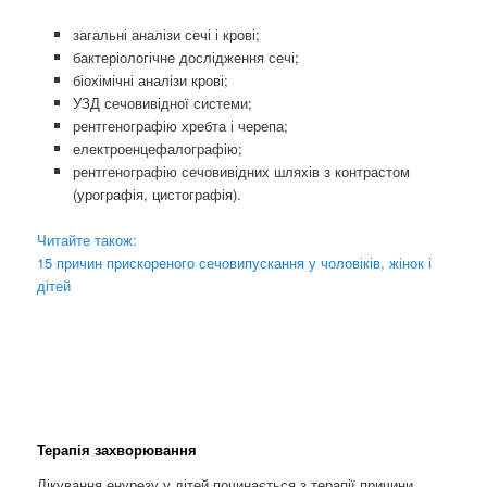
загальні аналізи сечі і крові;
бактеріологічне дослідження сечі;
біохімічні аналізи крові;
УЗД сечовивідної системи;
рентгенографію хребта і черепа;
електроенцефалографію;
рентгенографію сечовивідних шляхів з контрастом
(урографія, цистографія).
Читайте також:
15 причин прискореного сечовипускання у чоловіків, жінок і
дітей
Терапія захворювання
Лікування енурезу у дітей починається з терапії причини