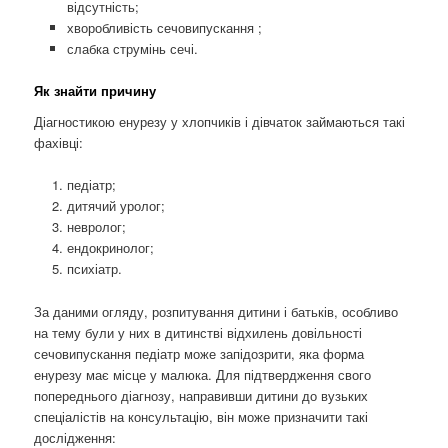
відсутність;
хворобливість сечовипускання ;
слабка струмінь сечі.
Як знайти причину
Діагностикою енурезу у хлопчиків і дівчаток займаються такі
фахівці:
педіатр;
дитячий уролог;
невролог;
ендокринолог;
психіатр.
За даними огляду, розпитування дитини і батьків, особливо
на тему були у них в дитинстві відхилень довільності
сечовипускання педіатр може запідозрити, яка форма
енурезу має місце у малюка. Для підтвердження свого
попереднього діагнозу, направивши дитини до вузьких
спеціалістів на консультацію, він може призначити такі
дослідження: