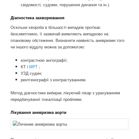
свідомості, судоми, порушення дихання та ін.).
Діагностика захворювання
Оскільки хвороба в більшості випадків протікає
безсимптомно, її зазвичай виявляють випадково на
плановому обстеженні. Визначити наявність аневризми того
чи іншого відділу можна за допомогою:
контрастною ангіографії;
КТ і
МРТ
;
УЗД судин;
рентгенографії з контрастуванням.
Метод діагностики вибирає лікуючий лікар з урахуванням
передбачуваної локалізації проблеми.
Лікування аневризма аорти