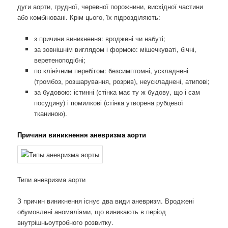
дуги аорти, грудної, черевної порожнини, висхідної частини
або комбіновані. Крім цього, їх підрозділяють:
з причини виникнення: вроджені чи набуті;
за зовнішнім виглядом і формою: мішечкуваті, бічні,
веретеноподібні;
по клінічним перебігом: безсимптомні, ускладнені
(тромбоз, розшарування, розрив), неускладнені, атипові;
за будовою: істинні (стінка має ту ж будову, що і сам
посудину) і помилкові (стінка утворена рубцевої
тканиною).
Причини виникнення аневризма аорти
Типи аневризма аорти
З причин виникнення існує два види аневризм. Вроджені
обумовлені аномаліями, що виникають в період
внутрішньоутробного розвитку.