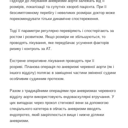
Підходи до лікування аневризми аорти залежать від її
розмірів, локалізації та супутніх хвороб пацієнта. При її
безсимптомному перебігу і невеликих розмірах доктор може
порекомендувати тільки динамічне спостереження.
Тоді її параметри регулярно перевіряють і спостерігають за
ростом і розвитком. Якщо розміри не збільшуються, то
проводять лікування, яке передбачає усунення факторів
ризику і контроль за АТ.
Екстрене оперативне лікування проводять при її
розриві. Планова операція по аневризмі черевної аорти (як і
іншого відділу) полягає в заміщенні частини зміненої судини
особливим судинним протезом.
Разом з традиційними операціями при аневризмах черевного
відділу аорти використовують ендоваскулярні втручання. У
цих випадках через прокол стегнової вени за допомогою
спеціального катетера в область аневризми вводять
ендопротез, який закріплюється вище і нижче ділянки
аневризми.