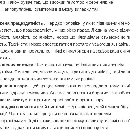
ліз. Також буває так, що високий гемоглобін себе ніяк не
 Найпопулярніші симптоми в даному випадку такі:
жена працездатність
. Нерідко чоловіки, у яких підвищений гемо
увають, що працездатність у них різко падає. Людина може відч
кість, млявість, сонливість, через що ніяка діяльність може не 
сть. Такий стан може спостерігатися протягом усього дня, навіть
ався людина нормально, і ніякі стимулятори на зразок кави ситу
нюють.
ншення апетиту.
Часто апетит може погіршитися лили зовсім
утніми. Смакові рецептори можуть втратити чутливість, та й запа
 не здаватися таким же захопливим, як раніше.
іршення зору
. Цей процес може затягнутися надовго, тому так
тити відразу неможливо. Але важливо почати боротися з пробл
ше ви ризикуєте втратити гарної роботи органів зору.
оладки в сечостатевій системі
. Через підвищений гемоглобіну
кції. Часто запальні процеси не пов'язані з патогенними
оорганізмами. Тоді ознаки запалення можуть зникнути самі по соб
вання, однак вони можуть також швидко і повернутися.