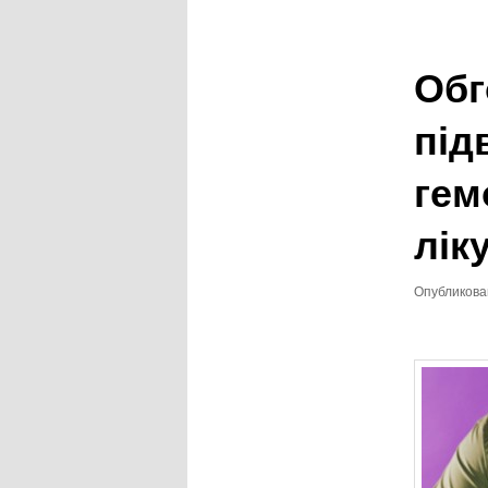
записям
Обг
під
гем
лік
Опубликов