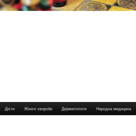
Дієти
Жіночі хвороби
Дерматологія
Народна медицина