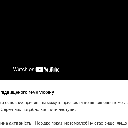
підвищеного гемоглобіну
ька основних причин, які можуть призвести до підвищення гемогло
. Серед них потрібно виділити наступні:
ична активність
. Нерідко показник гемоглобіну стає вище, якщо