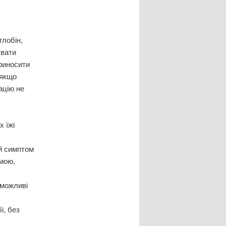
глобін,
увати
приносити
 якщо
ацію не
х їжі
ий симптом
емою,
 можливі
і, без