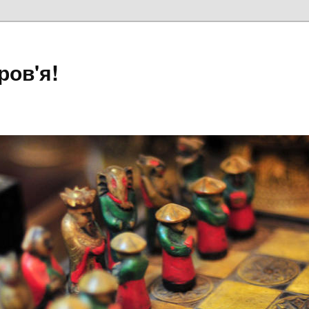
ров'я!