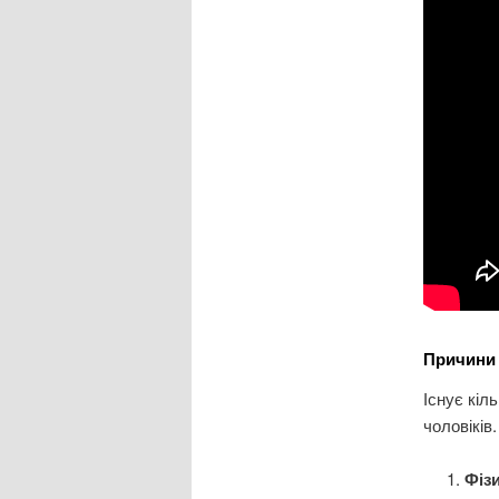
Причини 
Існує кіл
чоловіків
Фіз