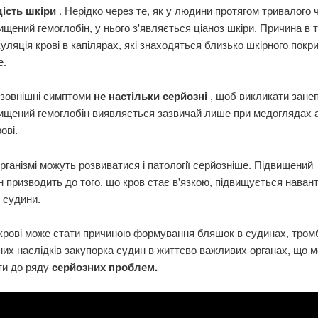
дість шкіри
. Нерідко через те, як у людини протягом тривалого 
ищений гемоглобін, у нього з'являється ціаноз шкіри. Причина в 
уляція крові в капілярах, які знаходяться близько шкірного покр
е.
 зовнішні симптоми
не настільки серйозні
, щоб викликати зане
ищений гемоглобін виявляється зазвичай лише при медоглядах а
ові.
рганізмі можуть розвиватися і патології серйозніше. Підвищений
н призводить до того, що кров стає в'язкою, підвищується наван
і судини.
 крові може стати причиною формування бляшок в судинах, тром
их наслідків закупорка судин в життєво важливих органах, що 
ти до ряду
серйозних проблем.