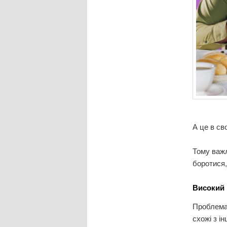
А це в св
Тому важ
боротися,
Високий 
Проблема
схожі з і