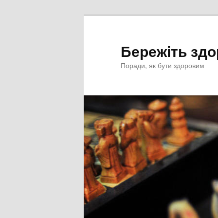
Перейти
к
основному
Бережіть здо
содержимому
Поради, як бути здоровим