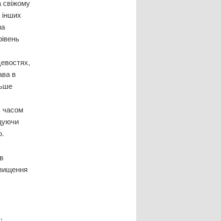
а свіжому
а інших
на
рівень
цевостях,
ава в
льше
з часом
ищуючи
ю.
в
двищення
,