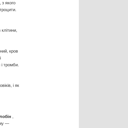
 з якого
троцити.
 клітини,
ний, кров
і
і тромби.
віків, і як
глобін
,
ому —