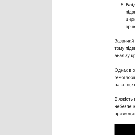
Блі
підв
цирк
гірш
Зазвичай
тому підв
аналізу кр
Однак в о
гемоглобі
на серце 
В'язкість
небезпечн
призводи