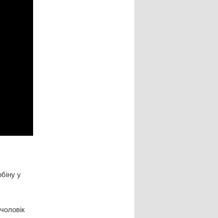
біну у
 чоловік