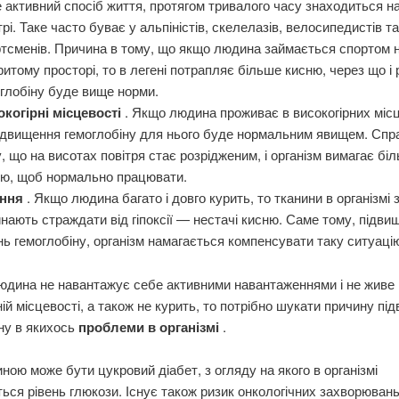
 активний спосіб життя, протягом тривалого часу знаходиться н
трі. Таке часто буває у альпіністів, скелелазів, велосипедистів т
тсменів. Причина в тому, що якщо людина займається спортом 
ритому просторі, то в легені потрапляє більше кисню, через що і 
глобіну буде вище норми.
окогірні місцевості
. Якщо людина проживає в високогірних міс
ідвищення гемоглобіну для нього буде нормальним явищем. Спр
, що на висотах повітря стає розрідженим, і організм вимагає бі
ню, щоб нормально працювати.
іння
. Якщо людина багато і довго курить, то тканини в організмі 
нають страждати від гіпоксії — нестачі кисню. Саме тому, підв
нь гемоглобіну, організм намагається компенсувати таку ситуаці
юдина не навантажує себе активними навантаженнями і не живе 
ній місцевості, а також не курить, то потрібно шукати причину пі
ну в якихось
проблеми в організмі
.
иною може бути цукровий діабет, з огляду на якого в організмі
ься рівень глюкози. Існує також ризик онкологічних захворювань