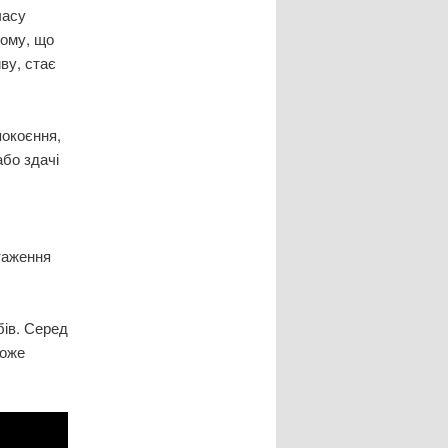
часу
тому, що
иву, стає
покоєння,
бо здачі
таження
бів. Серед
може