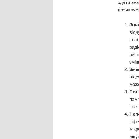
здати ана
проявляє.
Зни
відч
слаб
раді
висп
змі
Зме
відс
може
Пог
помі
інак
Неп
інфе
мікр
ліку