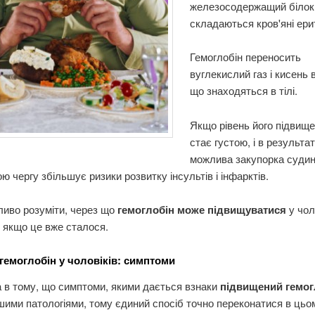
железосодержащий білок,
складаються кров'яні ери
Гемоглобін переносить
вуглекислий газ і кисень в
що знаходяться в тілі.
Якщо рівень його підвище
стає густою, і в результат
можлива закупорка судин 
ою чергу збільшує ризики розвитку інсультів і інфарктів.
ливо розуміти, через що
гемоглобін може підвищуватися
у чоло
 якщо це вже сталося.
гемоглобін у чоловіків: симптоми
 в тому, що симптоми, якими дається взнаки
підвищений гемо
ншими патологіями, тому єдиний спосіб точно переконатися в ць