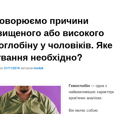
оворюємо причини
вищеного або високого
оглобіну у чоловіків. Яке
ування необхідно?
ано
21/11/2016
автором
meduk
Гемоглобін
— одна з
найважливіших характери
кров'яних аналізах.
Він являє собою