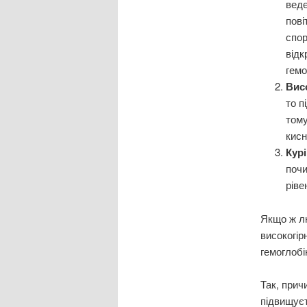
веде
пові
спор
відк
гемо
Вис
то п
тому
кис
Кур
почи
ріве
Якщо ж л
високогір
гемоглобі
Так, прич
підвищуєт