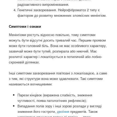
радіоактивного випромінювання.
Генетичні захворювання. Нейрофіброматоз 2 типу є
фактором до розвитку множинних злоякісних менінгіом.
Симптоми і ознаки
Менінгіоми ростуть відносно повільно, тому симптоми
можуть бути відсутні досить тривалий час. Першим проявом
може бути головний біль. Вона не має особливого характеру,
зазвичай може бути тупий, розпирала або ниючий. Має
розлитої характер і локалізується в потиличній або лобно-
скроневій ділянках.
Інші симптоми захворювання пов'язані з локалізацією, а саме
з тим, які структури вона може здавлювати. Такі симптоми
називаються вогнищевими:
Парези кінцівок (виражена слабкість, зниження
чутливості, поява патологічних рефлексів);
Випадання полів зору і інші зорові розлади у вигляді
зниження його гостроти,
двоїння
предметів. Також
характерно опущення верхньої повіки — птоз;