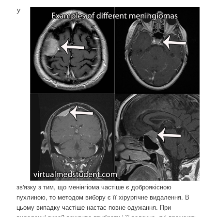
У
зв'язку з тим, що менінгіома частіше є доброякісною
пухлиною, то методом вибору є її хірургічне видалення. В
цьому випадку частіше настає повне одужання. При