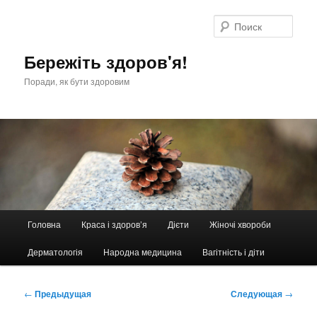
Перейти
к
Поис
основному
содержимому
Бережіть здоров'я!
Поради, як бути здоровим
Главное
Головна
Краса і здоров’я
Дієти
Жіночі хвороби
меню
Дерматологія
Народна медицина
Вагітність і діти
Навигация
←
Предыдущая
Следующая
→
по