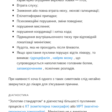
Втрата слуху;
Зниження або повна втрата нюху, нюхові галюцинації;
Епілептиформні припадки;
Психоемоційні порушення, зміни поведінки;
порушення мислення;
порушення координації і хитка хода;
Підвищення внутрішньоочного тиску при відповідній
локалізації менінгіоми;
Нудота, яка не проходить після блювоти.
Якщо зростання пухлини порушує відтік ліквору, то
виникає
гідроцефалія
,
набряк мозку
, що
супроводжується наполегливою головним болем,
запамороченням
, психічних розладів.
При наявності хоча б одного з таких симптомів слід негайно
звернутися до лікаря для з'ясування причини.
ДІАГНОСТИКА
"Золотим стандартом" в діагностиці більшості пухлинних
процесів є
КТ (комп'ютерна томографія)
або
МРТ (магнітно-
резонансна томографія)
. Менінгіома не є винятком.