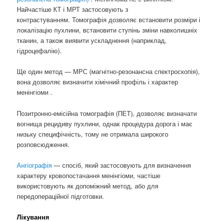
Найчастіше КТ і МРТ застосовують з
контрастуванням. Томографія дозволяє встановити розміри і
локалізацію пухлини, встановити ступінь зміни навколишніх
тканин, а також виявити ускладнення (наприклад,
гідроцефалію).
Ще один метод — МРС (магнітно-резонансна спектроскопія),
вона дозволяє визначити хімічний профіль і характер
менінгіоми .
Позитронно-емісійна томографія (ПЕТ), дозволяє визначати
вогнища рецидиву пухлини, однак процедура дорога і має
низьку специфічність, тому не отримала широкого
розповсюдження.
Ангіографія
— спосіб, який застосовують для визначення
характеру кровопостачання менінгіоми, частіше
використовують як допоміжний метод, або для
передопераційної підготовки.
Лікування