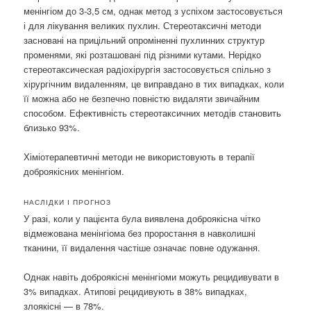
менінгіом до 3-3,5 см, однак метод з успіхом застосовується
і для лікування великих пухлин. Стереотаксичні методи
засновані на прицільний опроміненні пухлинних структур
променями, які розташовані під різними кутами. Нерідко
стереотаксическая радіохірургія застосовується спільно з
хірургічним видаленням, це виправдано в тих випадках, коли
її можна або не безпечно повністю видаляти звичайним
способом. Ефективність стереотаксичних методів становить
близько 93%.
Хіміотерапевтичні методи не використовують в терапії
доброякісних менінгіом.
НАСЛІДКИ І ПРОГНОЗ
У разі, коли у пацієнта була виявлена ​​доброякісна чітко
відмежована менінгіома без проростання в навколишні
тканини, її видалення частіше означає повне одужання.
Однак навіть доброякісні менінгіоми можуть рецидивувати в
3% випадках. Атипові рецидивують в 38% випадках,
злоякісні — в 78%.