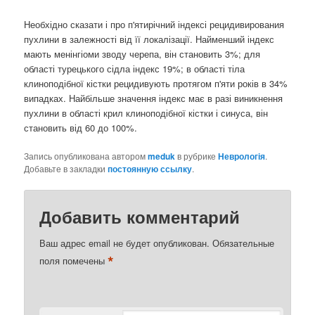
Необхідно сказати і про п'ятирічний індексі рецидивирования
пухлини в залежності від її локалізації. Найменший індекс
мають менінгіоми зводу черепа, він становить 3%; для
області турецького сідла індекс 19%; в області тіла
клиноподібної кістки рецидивують протягом п'яти років в 34%
випадках. Найбільше значення індекс має в разі виникнення
пухлини в області крил клиноподібної кістки і синуса, він
становить від 60 до 100%.
Запись опубликована автором
meduk
в рубрике
Неврологія
.
Добавьте в закладки
постоянную ссылку
.
Добавить комментарий
Ваш адрес email не будет опубликован.
Обязательные
*
поля помечены