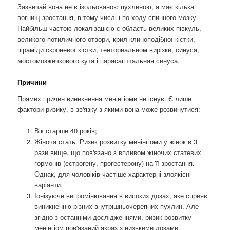
Зазвичай вона не є ізольованою пухлиною, а має кілька
вогнищ зростання, в тому числі і по ходу спинного мозку.
Найбільш частою локалізацією є область великих півкуль,
великого потиличного отвори, крил клиноподібної кістки,
піраміди скроневої кістки, тенториальном вирізки, синуса,
мостомозжечкового кута і парасагіттальная синуса.
Причини
Прямих причин виникнення менінгіоми не існує. Є лише
фактори ризику, в зв'язку з якими вона може розвинутися:
Вік старше 40 років;
Жіноча стать. Ризик розвитку менінгіоми у жінок в 3
рази вище, що пов'язано з впливом жіночих статевих
гормонів (естрогену, прогестерону) на її зростання.
Однак, для чоловіків частіше характерні злоякісні
варіанти.
Іонізуюче випромінювання в високих дозах, яке сприяє
виникненню різних внутрішньочерепних пухлин. Але
згідно з останніми дослідженнями, ризик розвитку
менінгіом пов'язаний якраз з низькими дозами