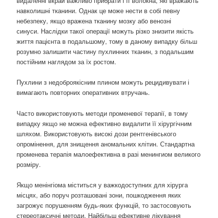
видаленні вкрай важливо прибрати і її волокна, які вражають
навколишні тканини. Однак це може нести в собі певну
небезпеку, якщо вражена тканину мозку або венозні
синуси. Наслідки такої операції можуть різко знизити якість
життя пацієнта в подальшому, тому в даному випадку більш
розумно залишити частину пухлинних тканин, з подальшим
постійним наглядом за їх ростом.
Пухлини з недоброякісним плином можуть рецидивувати і
вимагають повторних оперативних втручань.
Часто використовують методи променевої терапії, в тому
випадку якщо не можна ефективно видалити її хірургічним
шляхом. Використовують високі дози рентгенівського
опромінення, для знищення аномальних клітин. Стандартна
променева терапія малоефективна в разі менингиом великого
розміру.
Якщо менінгіома міститься у важкодоступних для хірурга
місцях, або поруч розташовані зони, пошкодження яких
загрожує порушенням будь-яких функцій, то застосовують
стереотаксичні методи. Найбільш ефективне лікування