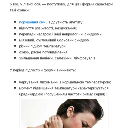
різко, у літніх осіб — поступово, для цієї форми характерні
такі ознаки:
порушення сну
, відсутність апетиту;
відчуття розбитості, нездужання;
перепади настрою і інші неврологічні синдроми;
м'язовий, суглобовий больовий синдром;
різкий підйом температури;
озноб, рясне потовиділення;
збільшення печінки, селезінки, лімфовузлів.
У період підгострій форми виникають:
чергування лихоманки з нормальною температурою;
момент підвищення температури характеризується
брадикардією (порушенням частоти ритму серця) ;