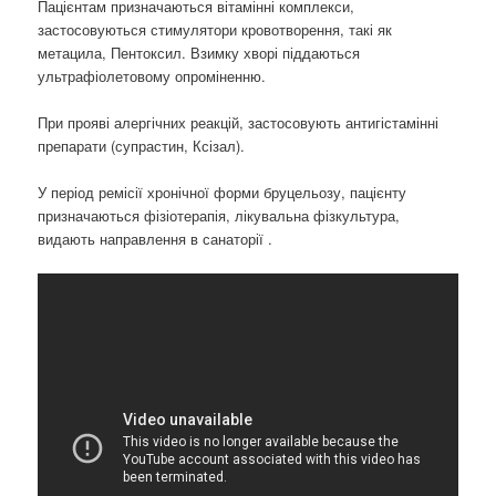
Пацієнтам призначаються вітамінні комплекси,
застосовуються стимулятори кровотворення, такі як
метацила, Пентоксил. Взимку хворі піддаються
ультрафіолетовому опроміненню.
При прояві алергічних реакцій, застосовують антигістамінні
препарати (супрастин, Ксізал).
У період ремісії хронічної форми бруцельозу, пацієнту
призначаються фізіотерапія, лікувальна фізкультура,
видають направлення в санаторії .