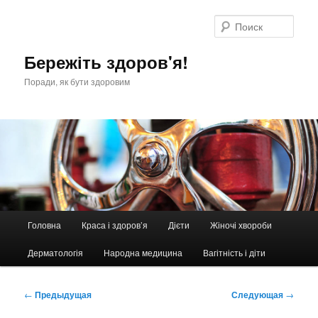
Перейти
к
Поис
основному
содержимому
Бережіть здоров'я!
Поради, як бути здоровим
Главное
Головна
Краса і здоров’я
Дієти
Жіночі хвороби
меню
Дерматологія
Народна медицина
Вагітність і діти
Навигация
←
Предыдущая
Следующая
→
по