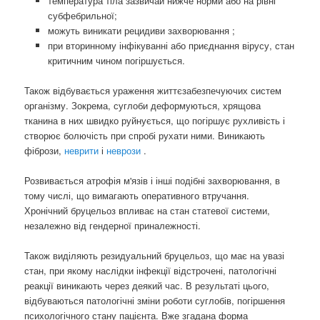
температура тіла зазвичай нижче норми або на рівні
субфебрильної;
можуть виникати рецидиви захворювання ;
при вторинному інфікуванні або приєднання вірусу, стан
критичним чином погіршується.
Також відбувається ураження життєзабезпечуючих систем
організму. Зокрема, суглоби деформуються, хрящова
тканина в них швидко руйнується, що погіршує рухливість і
створює болючість при спробі рухати ними. Виникають
фібрози,
неврити
і
неврози
.
Розвивається атрофія м'язів і інші подібні захворювання, в
тому числі, що вимагають оперативного втручання.
Хронічний бруцельоз впливає на стан статевої системи,
незалежно від гендерної приналежності.
Також виділяють резидуальний бруцельоз, що має на увазі
стан, при якому наслідки інфекції відстрочені, патологічні
реакції виникають через деякий час. В результаті цього,
відбуваються патологічні зміни роботи суглобів, погіршення
психологічного стану пацієнта. Вже згадана форма