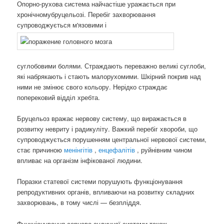
Опорно-рухова система найчастіше уражається при
хронічномубруцельозі. Перебіг захворювання
супроводжується м'язовими і
суглобовими болями. Страждають переважно великі суглоби,
які набрякають і стають малорухомими. Шкірний покрив над
ними не змінює свого кольору. Нерідко страждає
поперековий відділ хребта.
Бруцельоз вражає нервову систему, що виражається в
розвитку невриту і радикуліту. Важкий перебіг хвороби, що
супроводжується порушенням центральної нервової системи,
стає причиною
менінгітів
,
енцефалітів
, руйнівним чином
впливає на організм інфікованої людини.
Поразки статевої системи порушують функціонування
репродуктивних органів, впливаючи на розвитку складних
захворювань, в тому числі — безпліддя.
Функціонування серцево судинної системи також