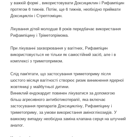
у важкій формі , використовувати Доксициклин і Рифампіцин
протягом 6 тижнів. Потім, ще 6 тижнів, необхідно приймати
Доксициклін і Стрептоміцин.
Лікування дітей молодше 8 років передбачає використання
Рифампіцину і Тріметопрімома.
При лікуванні захворювання у вагітних, Рифампіцин
використовується не тільки як самостійний засіб, але і в
комплексі з триметопримом.
Слід пам'ятати, що застосування триметоприму після
шостого місяця вагітності створює ризик виникнення ядерної
жовтяниці у майбутньої дитини.
Виниклий ендокардит повинен лікуватися за допомогою
більш агресивного антибіотикотерапії, яка включає
застосування препаратів Доксицикліну, Рифампіцину і
триметоприму, за умови використання аміноглікозидів. У
важкому випадку необхідна заміна клапана серця на штучний
аналог.