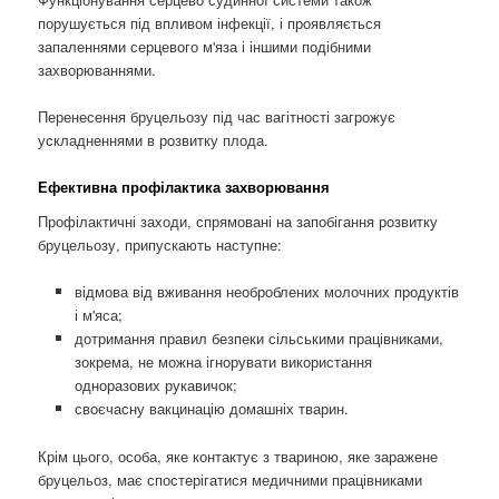
порушується під впливом інфекції, і проявляється
запаленнями серцевого м'яза і іншими подібними
захворюваннями.
Перенесення бруцельозу під час вагітності загрожує
ускладненнями в розвитку плода.
Ефективна профілактика захворювання
Профілактичні заходи, спрямовані на запобігання розвитку
бруцельозу, припускають наступне:
відмова від вживання необроблених молочних продуктів
і м'яса;
дотримання правил безпеки сільськими працівниками,
зокрема, не можна ігнорувати використання
одноразових рукавичок;
своєчасну вакцинацію домашніх тварин.
Крім цього, особа, яке контактує з твариною, яке заражене
бруцельоз, має спостерігатися медичними працівниками