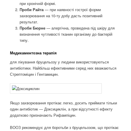
при хронічній формі.
Проби Райта
— при наявності гострої форми
захворювання на 10-ту добу дасть позитивний
результат.
Проби Бюрне
— алергічна, проведена під шкіру для
визначення чутливості тканин організму до бактерій
типу.
Медикаментозна терапія
для лікування бруцельозу у людини використовуються
антибіотики. Найбільш ефективними серед них вважаються
Стрептоміцин і Гентамицин.
Якщо захворювання протікає легко, досить приймати тільки
один антибіотик — Доксициклін, а при відсутності ефекту
додатково призначають Рифампіцин.
ВООЗ рекомендує для боротьби з бруцельозом, що протікає