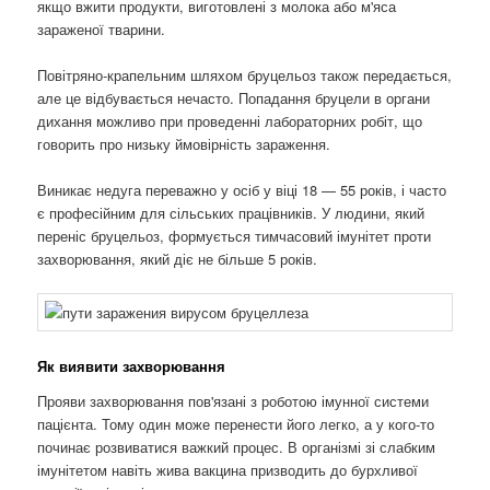
якщо вжити продукти, виготовлені з молока або м'яса
зараженої тварини.
Повітряно-крапельним шляхом бруцельоз також передається,
але це відбувається нечасто. Попадання бруцели в органи
дихання можливо при проведенні лабораторних робіт, що
говорить про низьку ймовірність зараження.
Виникає недуга переважно у осіб у віці 18 — 55 років, і часто
є професійним для сільських працівників. У людини, який
переніс бруцельоз, формується тимчасовий імунітет проти
захворювання, який діє не більше 5 років.
Як виявити захворювання
Прояви захворювання пов'язані з роботою імунної системи
пацієнта. Тому один може перенести його легко, а у кого-то
починає розвиватися важкий процес. В організмі зі слабким
імунітетом навіть жива вакцина призводить до бурхливої ​​