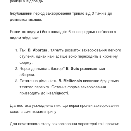
реакції у відповідь.
Інкубаційний період захворювання триває від 3 тижнів до
декількох місяців.
Розвиток недуги і його наслідків безпосередньо пов'язано з
видом збудника:
Так,
B. Abortus
, тягнуть розвиток захворювання легкого
ступеня, однак найчастіше воно переходить в хронічну
форму.
Через діяльність бактерії
B. Suis
розвиваються
абсцеси.
Патогенна діяльність
B. Melitensis
викликає бруцельоз
тяжкого перебігу. Остання форма захворювання
призводить до інвалідності.
Діагностика ускладнена тим, що перші прояви захворювання
схожі з симптомами грипу.
Для початкового етапу захворювання характерні такі прояви: