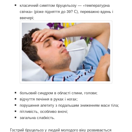
класичний симптом бруцельозу — «температурна
свічка» (різке підняття до 39? С), переважно вдень і
ввечері;
больовий синдром в області спини, голови;
відчуття печіння в руках і ногах;
порушення апетиту з подальшим зниженням маси тіла;
пітливість, особливо вночі;
загальна слабкість.
Гострий бруцельоз у людей молодого віку розвивається