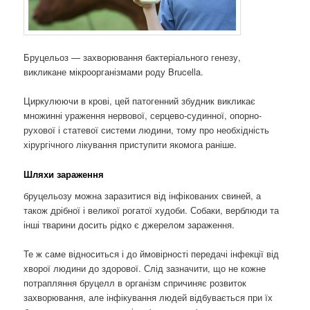
Бруцельоз — захворювання бактеріального генезу,
викликане мікроорганізмами роду Brucella.
Циркулюючи в крові, цей патогенний збудник викликає
множинні ураження нервової, серцево-судинної, опорно-
рухової і статевої системи людини, тому про необхідність
хірургічного лікування приступити якомога раніше.
Шляхи зараження
бруцельозу можна заразитися від інфікованих свиней, а
також дрібної і великої рогатої худоби. Собаки, верблюди та
інші тварини досить рідко є джерелом зараження.
Те ж саме відноситься і до ймовірності передачі інфекції від
хворої людини до здорової. Слід зазначити, що не кожне
потрапляння бруцелл в організм спричиняє розвиток
захворювання, але інфікування людей відбувається при їх