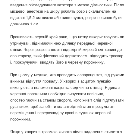
введення обследующего катетера з метою діагностики. Після
місцевої анестезії на шкіру роблять розріз скальпелем на
відстані 1,5-2 см нижче або вище пупка, розріз повинен бути
довжиною 1 см.
Прошивають верхній край рани, і цю нитку використовують як
утримувач, піднімаючи нею ділянку передньої черевної
стінки. Через розріз в шкірі і підшкірній жировій клітковині до
апоневрозу, який фіксований держателем, підводять троакар
і, прокручуючи, вводять його в черевну порожнину.
При цьому у медика, яка провадить лапароцентез, під руками
виникає відчуття провалу. У хворих з асцитом пункцію
виконують в положенні пацієнта сидячи на стільці. Рідина з
черевної порожнини необхідно випускати повільно,
спостерігаючи за станом хворого, його живіт слід підтягувати
рушником, щоб запобігти колаптоїдний стан в результаті
переміщення і перерозподілу крові в судинах черевної
порожнини.
Якщо у хворих з травмою живота після видалення стилета з