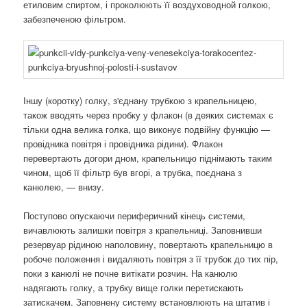
етиловим спиртом, і проколюють її воздуховодной голкою,
забезпеченою фільтром.
Іншу (коротку) голку, з'єднану трубкою з крапельницею,
також вводять через пробку у флакон (в деяких системах є
тільки одна велика голка, що виконує подвійну функцію —
провідника повітря і провідника рідини). Флакон
перевертають догори дном, крапельницю піднімають таким
чином, щоб її фільтр був вгорі, а трубка, поєднана з
канюлею, — внизу.
Поступово опускаючи периферичний кінець системи,
вичавлюють залишки повітря з крапельниці. Заповнивши
резервуар рідиною наполовину, повертають крапельницю в
робоче положення і видаляють повітря з її трубок до тих пір,
поки з канюлі не почне витікати розчин. На канюлю
надягають голку, а трубку вище голки перетискають
затискачем. Заповнену систему встановлюють на штатив і