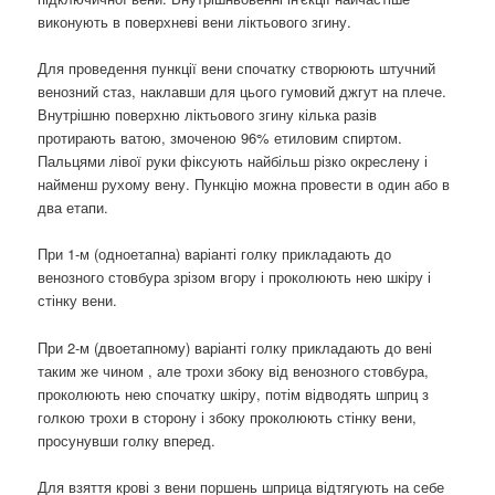
виконують в поверхневі вени ліктьового згину.
Для проведення пункції вени спочатку створюють штучний
венозний стаз, наклавши для цього гумовий джгут на плече.
Внутрішню поверхню ліктьового згину кілька разів
протирають ватою, змоченою 96% етиловим спиртом.
Пальцями лівої руки фіксують найбільш різко окреслену і
найменш рухому вену. Пункцію можна провести в один або в
два етапи.
При 1-м (одноетапна) варіанті голку прикладають до
венозного стовбура зрізом вгору і проколюють нею шкіру і
стінку вени.
При 2-м (двоетапному) варіанті голку прикладають до вені
таким же чином , але трохи збоку від венозного стовбура,
проколюють нею спочатку шкіру, потім відводять шприц з
голкою трохи в сторону і збоку проколюють стінку вени,
просунувши голку вперед.
Для взяття крові з вени поршень шприца відтягують на себе