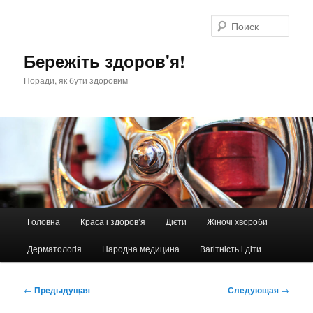
Перейти
к
Поис
основному
содержимому
Бережіть здоров'я!
Поради, як бути здоровим
Главное
Головна
Краса і здоров’я
Дієти
Жіночі хвороби
меню
Дерматологія
Народна медицина
Вагітність і діти
Навигация
←
Предыдущая
Следующая
→
по