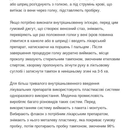
або шприц роз'єднують з голкою, а під струмінь крові, що
витікає із вени через голку, підставляють пробірку.
Якщо потрібно виконати внутрішньовенну ін'єкцію, перед цим
гумовий джгут, що створює венозний стаз, знімають,
перевіряють ще раз положення голки у вені (кров повинна
з'явитися в канюле або в шприці) і вводять лікарський
препарат, натискаючи на поршень I пальцем . Після
завершення процедури голку акуратно виймають, місце
проколу змазують стерильним тампоном, змоченим етиловим
спиртом, хворому пропонують зігнути руку в ліктьовому
суглобі і затиснути тампон в нинішньому згині на 3-5 хв.
Для більш тривалого внутрішньовенного введення
лікувальних препаратів використовують пластмасові системи
одноразового використання. Медична промисловість
виробляє багато різновидів таких систем. Перед
використанням систему виймають з пакета і монтують.
Вибирають флакон з потрібним лікарським препаратом,
знімають з нього металеву пластинку, яка покриває гумову
пробку, потім протирають пробку тампоном, змоченим 96%