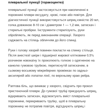
плевральної пункції (торакоцентез)
плевральної пункції застосовується при накопиченні в
порожнині плеври ексудату, крові, гною або повітря. Для
діагностичної пункції використовується шприц ємністю 20 мл,
голка довжиною 8-10 см і діаметром 1 — 1,2 мм, затискач і
стерильні пробірки. Інструменти стерилізують, руки
обробляють, як перед виконанням операції. Хворого
саджають на стілець обличчям до його спинці.
Руки і голову хворий повинен покласти на спинку стільця.
Після анестезії шкіри і підшкірної жирової клітковини 0,5%
розчином новокаїну їх проколюють голкою з одягненою на
канюлю гумовою трубкою, перетиснутій затискачем, в
сьомому-восьмому міжреберних проміжках по задньо-
аксилярній або лопатки лінії, по верхньому краю ребра.
Раптова біль, що виникає у хворого, свідчить про прокол
пристеночной плеври. До гумової трубці приєднують шприц,
відкривають затискач, відсмоктують вміст плевральної
порожнини, перекривають трубку, щоб в плевральну
порожнину не потрапив повітря, від'єднують шприц і