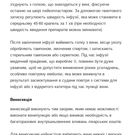
з'єднують з голкою, що знаходиться у вені, фіксуючи
останню на шкірі лейкопластиром. За допомогою гвинтового
затиску регулюють швидкість інфузії, яка може становити в
середньому 45-60 крапель за 1 хв (при необхідності
швидкість введення препаратів можна змінювати).
Після закінчення інфузії виймають голку з вени, місце уколу
обробляють тампоном, змоченим спиртом, і затискають
стерильним тампоном або серветкою. Під час інфузії
медичний працівник, що виробляє її, повинен бути дуже
уважним, щоб не допустити виникнення різних ускладнень,
особливо повітряну емболію, яка може виникнути в
результаті засмоктування в судини повітря з системи для
інфузії або з відкритого катетера під час пункції вени.
Венесекція
венесекцій виконують тим хворим, яким немає можливості
виконати венепункцію або якщо виникає необхідність в
багаторазових внутрішньовенних вливань лікарських коштів.
Для венесекции найчастіше вибирають вени нижніх і верхніх