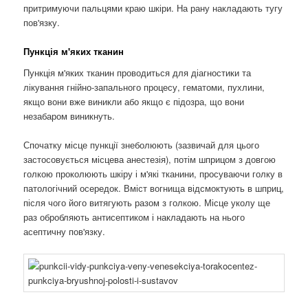
притримуючи пальцями краю шкіри. На рану накладають тугу
пов'язку.
Пункція м'яких тканин
Пункція м'яких тканин проводиться для діагностики та
лікування гнійно-запального процесу, гематоми, пухлини,
якщо вони вже виникли або якщо є підозра, що вони
незабаром виникнуть.
Спочатку місце пункції знеболюють (зазвичай для цього
застосовується місцева анестезія), потім шприцом з довгою
голкою проколюють шкіру і м'які тканини, просуваючи голку в
патологічний осередок. Вміст вогнища відсмоктують в шприц,
після чого його витягують разом з голкою. Місце уколу ще
раз обробляють антисептиком і накладають на нього
асептичну пов'язку.