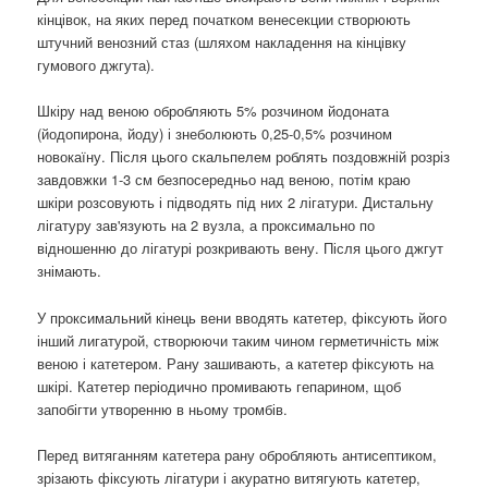
кінцівок, на яких перед початком венесекции створюють
штучний венозний стаз (шляхом накладення на кінцівку
гумового джгута).
Шкіру над веною обробляють 5% розчином йодоната
(йодопирона, йоду) і знеболюють 0,25-0,5% розчином
новокаїну. Після цього скальпелем роблять поздовжній розріз
завдовжки 1-3 см безпосередньо над веною, потім краю
шкіри розсовують і підводять під них 2 лігатури. Дистальну
лігатуру зав'язують на 2 вузла, а проксимально по
відношенню до лігатурі розкривають вену. Після цього джгут
знімають.
У проксимальний кінець вени вводять катетер, фіксують його
інший лигатурой, створюючи таким чином герметичність між
веною і катетером. Рану зашивають, а катетер фіксують на
шкірі. Катетер періодично промивають гепарином, щоб
запобігти утворенню в ньому тромбів.
Перед витяганням катетера рану обробляють антисептиком,
зрізають фіксують лігатури і акуратно витягують катетер,