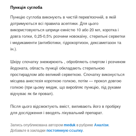
Пункція суглоба
Пункцію суглоба виконують в чистій перев'язочній, в якій
дотримуються всі правила асептики. Для цього
використовуються шприци ємністю 10 або 20 мл, коротка і
довга голки, 0,25-0,5% розчини новокаїну, стерильні серветки
і медикаменти (антибіотики, гідрокортизон, дексаметазон та
ін.).
Шкіру спочатку знежирюють , обробляють спиртом і розчином
йодоната, область пункції обкладають стерильною
простирадлом або великий серветкою. Спочатку виконується
місцева анестезія короткою голкою, потім — прокол довгою
голкою (при цьому медик, що виробляє пункцію, під руками
відчуває як би провал).
Після цього відсмоктують вміст, виливають його в пробірку
для дослідження і вводять лікувальний препарат.
Запись опубликована автором
meduk
в рубрике
Аналізи
.
Добавьте в закладки
постоянную ссылку
.