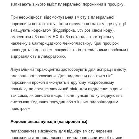
виливають з нього вміст плевральної порожнини в пробірку.
При необхідності відсмоктування вмісту з плевральної
порожнини повторюють. Після вилучення голки місце пункції
змащують йодонатом (йодопірона, 5% розчином йоду),
амосептом або клеєм БФ-6 або накладають стерильну
наклейку з бактерицидного лейкопластиру. Краї пробірок
проводять над вогнем, закривають їх стерильними пробками і
відправляють в лабораторію.
Лікувальний торакоцентез застосовують для аспірації вмісту
плевральної порожнини. Для видалення повітря з цієї
порожнини прокол виконують в другому міжреберному
проміжку по среднеключичной лінії, для видалення рідини —
так само, як описано вище. Після пункції голку з'єднують з
системою з'єднаних посудин або з іншим пиловідводним
пристроєм.
Абдомінальна пункція (лапароцентез)
лапароцентез виконують для відбору вмісту черевної
порожнини для дослідження, видалення асцитичної рідини і