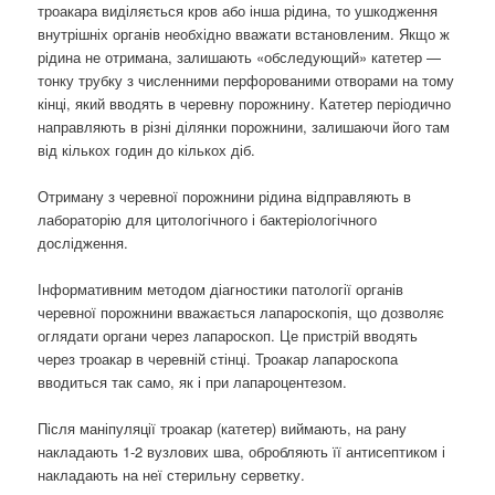
троакара виділяється кров або інша рідина, то ушкодження
внутрішніх органів необхідно вважати встановленим. Якщо ж
рідина не отримана, залишають «обследующий» катетер —
тонку трубку з численними перфорованими отворами на тому
кінці, який вводять в черевну порожнину. Катетер періодично
направляють в різні ділянки порожнини, залишаючи його там
від кількох годин до кількох діб.
Отриману з черевної порожнини рідина відправляють в
лабораторію для цитологічного і бактеріологічного
дослідження.
Інформативним методом діагностики патології органів
черевної порожнини вважається лапароскопія, що дозволяє
оглядати органи через лапароскоп. Це пристрій вводять
через троакар в черевній стінці. Троакар лапароскопа
вводиться так само, як і при лапароцентезом.
Після маніпуляції троакар (катетер) виймають, на рану
накладають 1-2 вузлових шва, обробляють її антисептиком і
накладають на неї стерильну серветку.