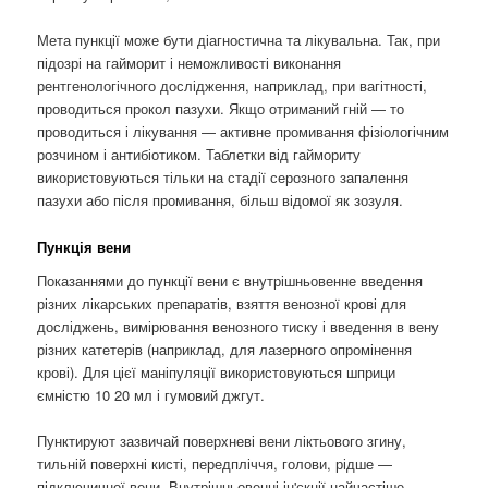
Мета пункції може бути діагностична та лікувальна.
Так, при
підозрі на гайморит і неможливості виконання
рентгенологічного дослідження, наприклад, при вагітності,
проводиться прокол пазухи. Якщо отриманий гній — то
проводиться і лікування — активне промивання фізіологічним
розчином і антибіотиком. Таблетки від гаймориту
використовуються тільки на стадії серозного запалення
пазухи або після промивання, більш відомої як зозуля.
Пункція вени
Показаннями до пункції вени є внутрішньовенне введення
різних лікарських препаратів, взяття венозної крові для
досліджень, вимірювання венозного тиску і введення в вену
різних катетерів (наприклад, для лазерного опромінення
крові). Для цієї маніпуляції використовуються шприци
ємністю 10 20 мл і гумовий джгут.
Пунктируют зазвичай поверхневі вени ліктьового згину,
тильній поверхні кисті, передпліччя, голови, рідше —
підключичної вени. Внутрішньовенні ін'єкції найчастіше