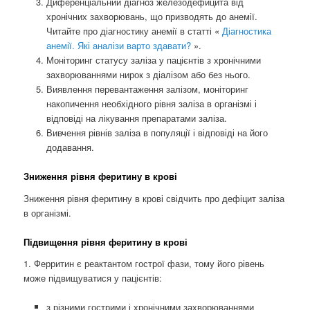
Диференціальний діагноз железодефицита від
хронічних захворювань, що призводять до анемії.
Читайте про діагностику анемії в статті «
Діагностика
анемії. Які аналізи варто здавати?
».
Моніторинг статусу заліза у пацієнтів з хронічними
захворюваннями нирок з діалізом або без нього.
Виявлення перевантаження залізом, моніторинг
накопичення необхідного рівня заліза в організмі і
відповіді на лікування препаратами заліза.
Вивчення рівнів заліза в популяції і відповіді на його
додавання.
Зниження рівня феритину в крові
Зниження рівня феритину в крові свідчить про дефіцит заліза
в організмі.
Підвищення рівня феритину в крові
1. Ферритин є реактантом гострої фази, тому його рівень
може підвищуватися у пацієнтів:
з різними гострими і хронічними захворюваннями