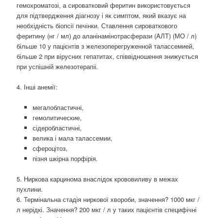
гемохроматозі, а сироватковий феритин використовується
для підтвердження діагнозу і як симптом, який вказує на
необхідність біопсії печінки. Ставлення сироваткового
феритину (нг / мл) до аланінамінотрасферази (AЛT) (МО / л)
більше 10 у пацієнтів з железоперегруженной талассемией,
більше 2 при вірусних гепатитах, співвідношення знижується
при успішній железотерапіі.
4. Інші анемії:
мегалобластичні,
гемолитические,
сідеробластичні,
велика і мала талассемии,
сфероцітоз,
пізня шкірна порфірія.
5. Ниркова карцинома внаслідок крововиливу в межах
пухлини.
6. Термінальна стадія ниркової хвороби, значення? 1000 мкг /
л нерідкі. Значення? 200 мкг / л у таких пацієнтів специфічні