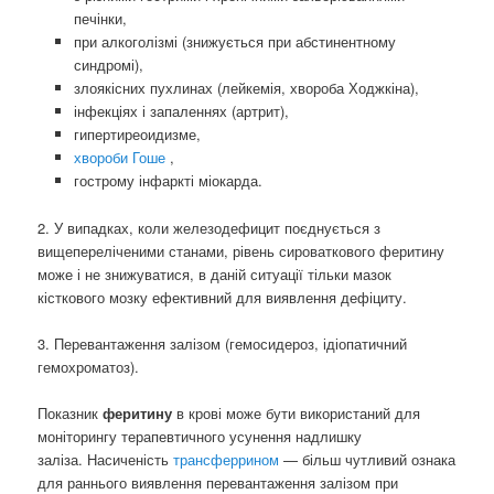
печінки,
при алкоголізмі (знижується при абстинентному
синдромі),
злоякісних пухлинах (лейкемія, хвороба Ходжкіна),
інфекціях і запаленнях (артрит),
гипертиреоидизме,
хвороби Гоше
,
гострому інфаркті міокарда.
2. У випадках, коли железодефицит поєднується з
вищепереліченими станами, рівень сироваткового феритину
може і не знижуватися, в даній ситуації тільки мазок
кісткового мозку ефективний для виявлення дефіциту.
3. Перевантаження залізом (гемосидероз, ідіопатичний
гемохроматоз).
Показник
феритину
в крові може бути використаний для
моніторингу терапевтичного усунення надлишку
заліза. Насиченість
трансферрином
— більш чутливий ознака
для раннього виявлення перевантаження залізом при