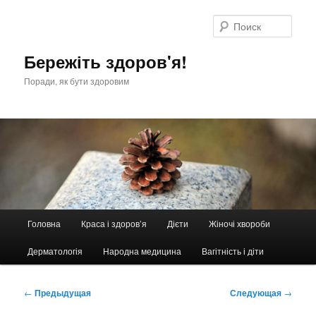
Перейти
к
Поис
основному
содержимому
Бережіть здоров'я!
Поради, як бути здоровим
Главное
Головна
Краса і здоров’я
Дієти
Жіночі хвороби
меню
Дерматологія
Народна медицина
Вагітність і діти
Навигация
←
Предыдущая
Следующая
→
по