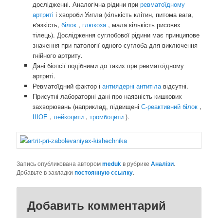
дослідженні. Аналогічна рідини при
ревматоїдному
артриті
і хвороби Уипла (кількість клітин, питома вага,
в'язкість,
білок
,
глюкоза
, мала кількість рисових
тілець). Дослідження суглобової рідини має принципове
значення при патології одного суглоба для виключення
гнійного артриту.
Дані біопсії подібними до таких при ревматоїдному
артриті.
Ревматоїдний фактор і
антиядерні антитіла
відсутні.
Присутні лабораторні дані про наявність кишкових
захворювань (наприклад, підвищені
С-реактивний білок
,
ШОЕ
,
лейкоцити
,
тромбоцити
).
Запись опубликована автором
meduk
в рубрике
Аналізи
.
Добавьте в закладки
постоянную ссылку
.
Добавить комментарий