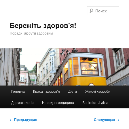
Перейти
к
Поис
основному
содержимому
Бережіть здоров'я!
Поради, як бути здоровим
Главное
Головна
Краса і здоров’я
Дієти
Жіночі хвороби
меню
Дерматологія
Народна медицина
Вагітність і діти
Навигация
←
Предыдущая
Следующая
→
по