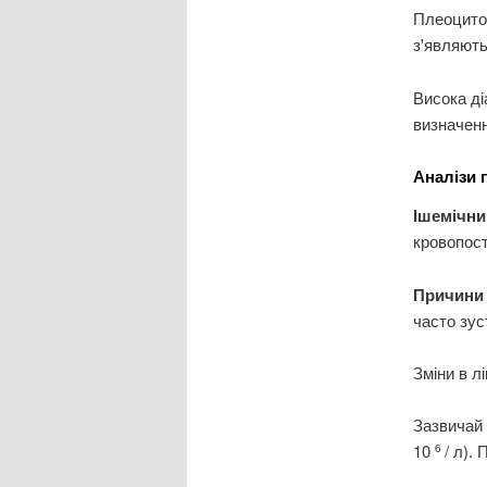
Плеоцитоз
з'являють
Висока ді
визначенн
Аналізи 
Ішемічни
кровопост
Причини 
часто зус
Зміни в л
Зазвичай 
10
/ л).
6