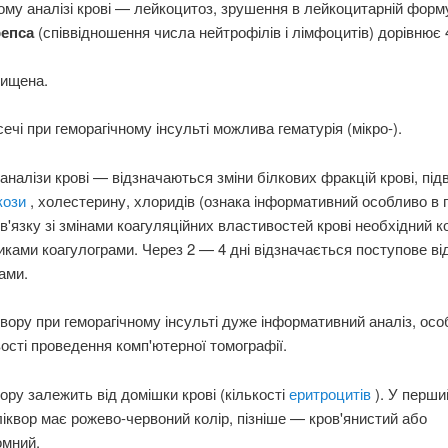
ому аналізі крові — лейкоцитоз, зрушення в лейкоцитарній форму
репса
(співвідношення числа нейтрофілів і лімфоцитів) дорівнює 
ищена.
сечі при геморагічному інсульті можлива гематурія (мікро-).
і аналізи крові — відзначаються зміни білкових фракцій крові, пі
кози
, холестерину, хлоридів (ознака інформативний особливо в 
 зв'язку зі змінами коагуляційних властивостей крові необхідний 
иками коагулограми. Через 2 — 4 дні відзначається поступове в
ами.
квору при геморагічному інсульті дуже інформативний аналіз, ос
сті проведення комп'ютерної томографії.
вору залежить від домішки крові (кількості
еритроцитів
). У перши
ліквор має рожево-червоний колір, пізніше — кров'янистий або
омний.