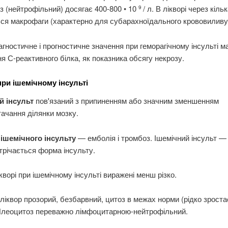
 (нейтрофільний) досягає 400-800 • 10
/ л. В лікворі через кіль
9
ся макрофаги (характерно для субарахноїдального крововиливу
агностичне і прогностичне значення при геморагічному інсульті м
я С-реактивного білка, як показника обсягу некрозу.
при ішемічному інсульті
й інсульт
пов'язаний з припиненням або значним зменшенням
ачання ділянки мозку.
ішемічного інсульту
— емболія і тромбоз. Ішемічний інсульт —
трічається форма інсульту.
ікворі при ішемічному інсульті виражені менш різко.
ліквор прозорий, безбарвний, цитоз в межах норми (рідко зростає
 Плеоцитоз переважно лімфоцитарною-нейтрофільний.