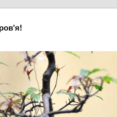
ров'я!