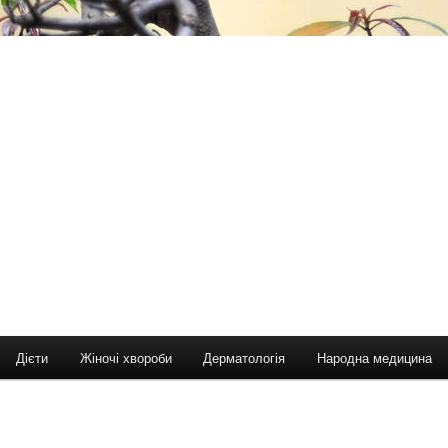
Дієти
Жіночі хвороби
Дерматологія
Народна медицина