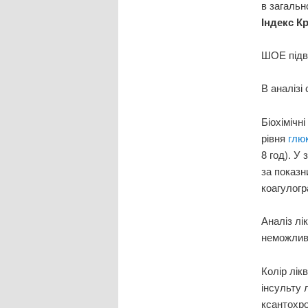
в загальн
Індекс К
ШОЕ підв
В аналізі 
Біохімічн
рівня
глю
8 год). У
за показн
коагулогр
Аналіз лі
неможливо
Колір лік
інсульту 
ксантохр