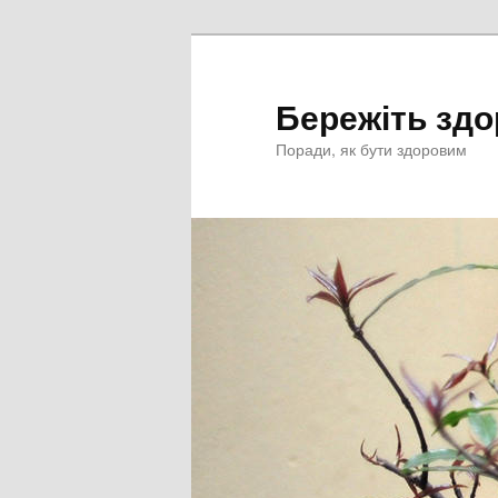
Перейти
к
основному
Бережіть здо
содержимому
Поради, як бути здоровим