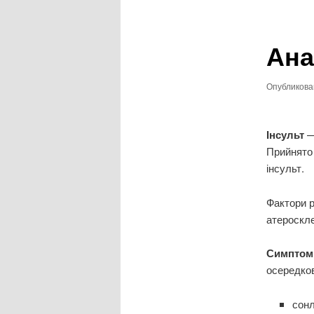
записям
Ана
Опубликов
Інсульт
—
Прийнято 
інсульт.
Фактори р
атероскле
Симптомі
осередков
сонл