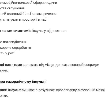
а-емоційно-вольової сфери людини
уття оглушення
ний головний біль і запаморочення
уття втрати в просторі і в часі
ативним симптомів
інсульту відносяться:
е потовиділення
скорене серцебиття
сть у роті
ові симптоми
залежать від місця, де розташований осередок
ання.
при геморагічному інсульті
чний інсульт
виникає в результаті крововиливу в головний мозок
онки.