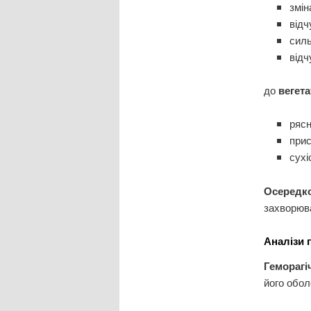
змін
відч
силь
відч
до
вегет
рясн
при
сухі
Осередк
захворюв
Аналізи 
Геморагі
його обол