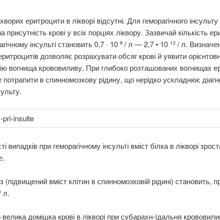
хворих еритроцити в лікворі відсутні. Для геморагічного інсульту
а присутність крові у всіх порціях ліквору. Зазвичай кількість ер
агічному інсульті становить 0,7 · 10
/ л — 2,7 • 10
/ л. Визначе
9
12
 еритроцитів дозволяє розрахувати обсяг крові й уявити орієнтов
ію вогнища крововиливу. При глибоко розташованих вогнищах е
 потрапити в спинномозкову рідину, що нерідко ускладнює діагн
ульту.
і випадків при геморагічному інсульті вміст білка в лікворі зроста
е.
 (підвищений вміст клітин в спинномозковій рідині) становить, п
/ л.
велика домішка крові в лікворі при субарахн-їдальня крововили