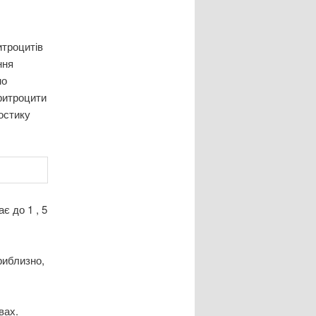
итроцитів
ння
но
ритроцити
остику
є до 1 , 5
риблизно,
вах.