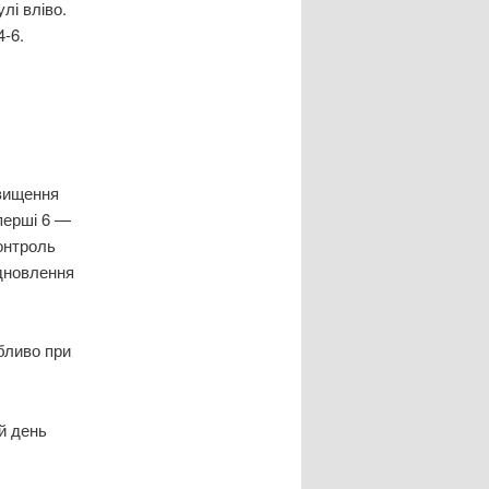
лі вліво.
4-6.
двищення
перші 6 —
контроль
ідновлення
обливо при
й день