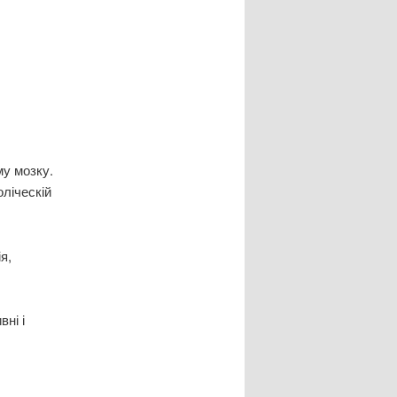
му мозку.
оліческій
я,
вні і