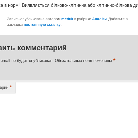
ка в нормі. Виявляється білково-клітинна або клітинно-білкова ди
Запись опубликована автором
meduk
в рубрике
Аналізи
. Добавьте в
закладки
постоянную ссылку
.
вить комментарий
*
email не будет опубликован.
Обязательные поля помечены
*
арий