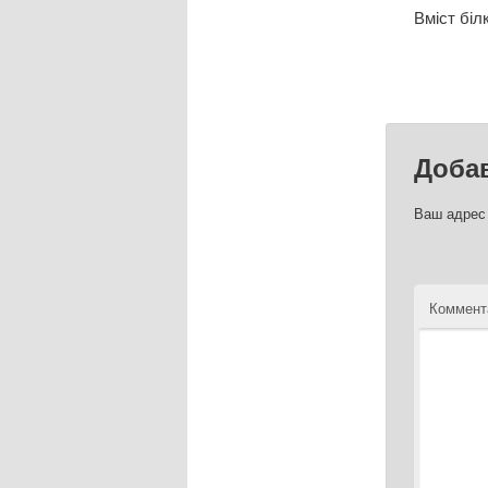
Вміст біл
Доба
Ваш адрес 
Коммент