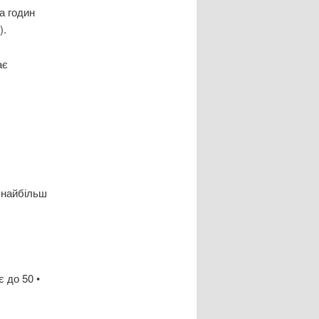
ка годин
).
ає
 найбільш
 до 50 •