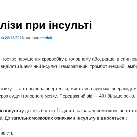
лізи при інсульті
ано
22/12/2016
автором
meduk
 гостре порушення кровообігу в головному або, рідше, в спинно
виділяти ішемічний інсульт і геморагічний, тромботический і емб
изику — артеріальна гіпертензія, миготлива аритмія, гіперліпідемі
роз судин головного мозку. Переважний вік — 40 і більше років.
в інсульту
досить багато. Їх ділять на загальномозкові, вегетати
і. До
загальномозкових ознаками інсульту відносяться
:
ивість