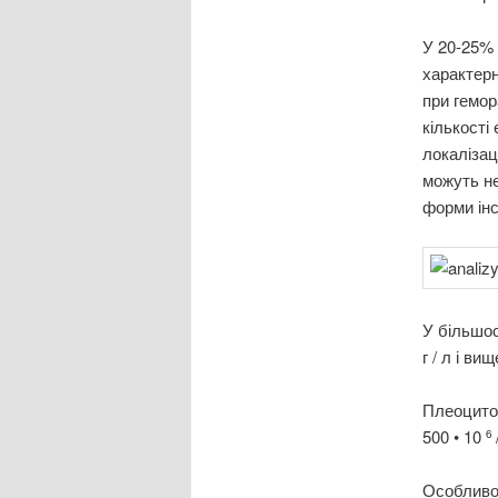
У 20-25% 
характерн
при гемор
кількості
локалізац
можуть не
форми інс
У більшост
г / л і вищ
Плеоцитоз
500 • 10
6
Особливо 