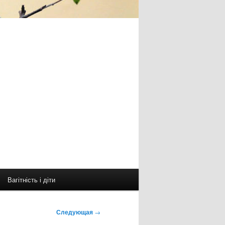
Вагітність і діти
Следующая
→