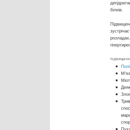
дегідрата
білків.
Підвище
зустрічає
розладах,
гіпертире
ПІДВИЩЕНН
Пол
М'яз
Міот
Деяк
Злоя
Трив
спос
мара
спор
Пухл