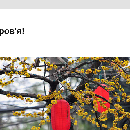
ров'я!