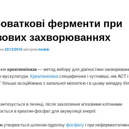
оваткові ферменти при
зових захворюваннях
ано
22/12/2016
автором
meduk
ння
креатинкінази
— метод вибору для діагностики захворюван
о мускулатури.
Креатинкіназа
специфичнее і чутливіші, ніж ACT 
Т
більше асоційована з запальної міопатією і в цьому випадку бі
синтезується в печінці, після захоплення м'язовими клітинами
ється в креатин-фосфат для акумуляції енергії.
ин
утворюється шляхом гідролізу
фосфату
і при неферментативн