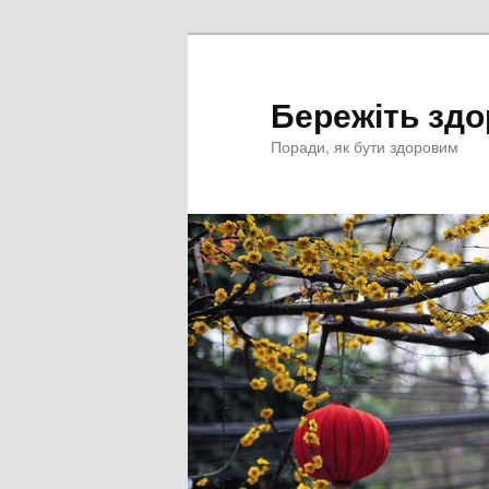
Перейти
к
основному
Бережіть здо
содержимому
Поради, як бути здоровим