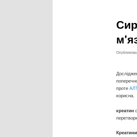
записям
Сир
м'я
Опубликов
Дослідже
поперечн
проте
АЛ
корисна.
креатин
перетворю
Креатин