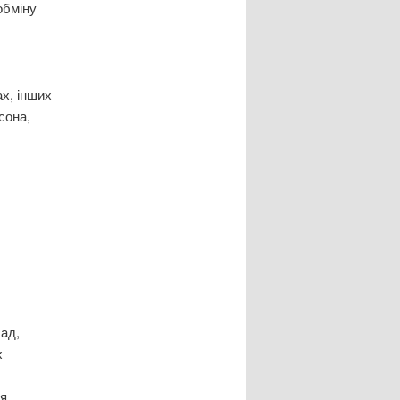
обміну
х, інших
сона,
лад,
х
ся