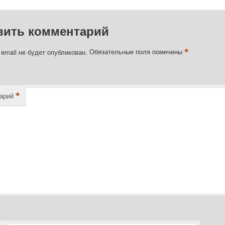
вить комментарий
*
email не будет опубликован.
Обязательные поля помечены
*
арий