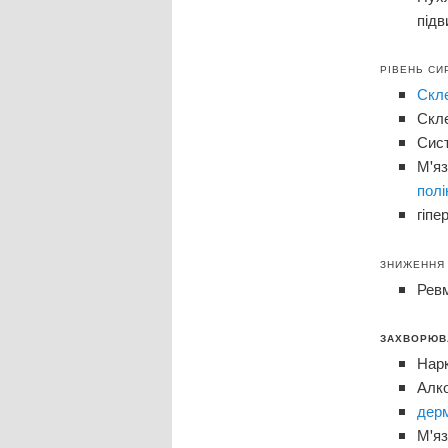
під
РІВЕНЬ СИ
Скл
Скле
Сист
М'яз
пол
гіпе
ЗНИЖЕННЯ 
Ревм
ЗАХВОРЮВА
Нарк
Алко
дер
М'яз