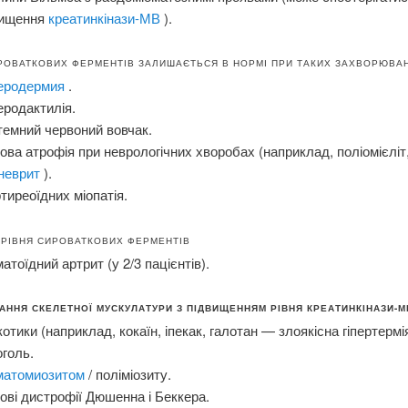
вищення
креатинкінази-МВ
).
РОВАТКОВИХ ФЕРМЕНТІВ ЗАЛИШАЄТЬСЯ В НОРМІ ПРИ ТАКИХ ЗАХВОРЮВА
еродермия
.
родактилія.
емний червоний вовчак.
ова атрофія при неврологічних хворобах (наприклад, поліомієліт
іневрит
).
ртиреоїдних міопатія.
РІВНЯ СИРОВАТКОВИХ ФЕРМЕНТІВ
атоїдний артрит (у 2/3 пацієнтів).
ННЯ СКЕЛЕТНОЇ МУСКУЛАТУРИ З ПІДВИЩЕННЯМ РІВНЯ КРЕАТИНКІНАЗИ-М
отики (наприклад, кокаїн, іпекак, галотан — злоякісна гіпертермія
голь.
матомиозитом
/ поліміозиту.
ові дистрофії Дюшенна і Беккера.