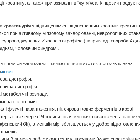
ції креатину, а також при вживанні в їжу м'яса. Кінцевий продукт 
на
креатинурія
з підвищеним співвідношенням креатин: креатинін
ться при активному м'язовому захворюванні, неврологічних стана
 супроводжуваних м'язовою атрофією (наприклад, хвороба Адді
оїдизм, чоловічий синдром).
Я РІВНЯ СИРОВАТКОВИХ ФЕРМЕНТІВ ПРИ М'ЯЗОВИХ ЗАХВОРЮВАННЯХ
іміозит
.
ова дистрофія.
онічна дистрофія.
і метаболічні розлади.
кісна гіпертермія.
алі фізичні навантаження, пік сироваткових ферментів в крові
терігається через 24 години після високих навантажень (наприк
фонський біг), в меншій мірі збільшується у добре підготовлени
тсменів.
ини Вільмса з рабдоміоматознимі проявами (може спостерігати