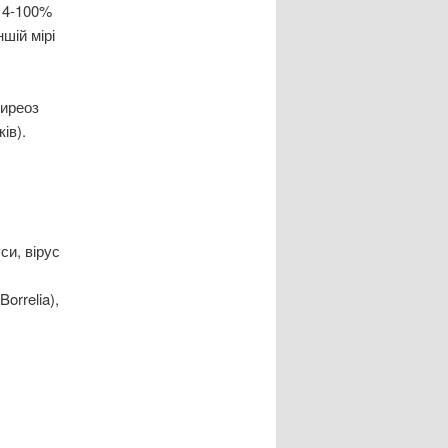
 14-100%
шій мірі
тиреоз
ів).
уси, вірус
orrelia),