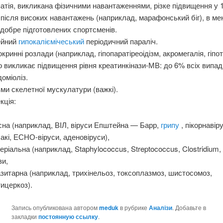
атія, викликана фізичними навантаженнями, різке підвищення у
 після високих навантажень (наприклад, марафонський біг), в мен
добре підготовлених спортсменів.
ейний
гипокаліємічеський
періодичний параліч.
кринні розлади (наприклад, гіпопаратіреоідізм, акромегалія, гіпо
о викликає підвищення рівня креатинкінази-МВ: до 6% всіх випадк
оміоліз.
ми скелетної мускулатури (важкі).
кція:
сна (наприклад, ВІЛ, віруси Епштейна — Барр,
грипу
, пікорнавір
акі, ЕСНО-віруси, аденовіруси),
еріальна (наприклад, Staphylococcus, Streptococcus, Clostridium, B
зи,
зитарна (наприклад, трихінельоз, токсоплазмоз, шистосомоз,
ицеркоз).
Запись опубликована автором
meduk
в рубрике
Аналізи
. Добавьте в
закладки
постоянную ссылку
.