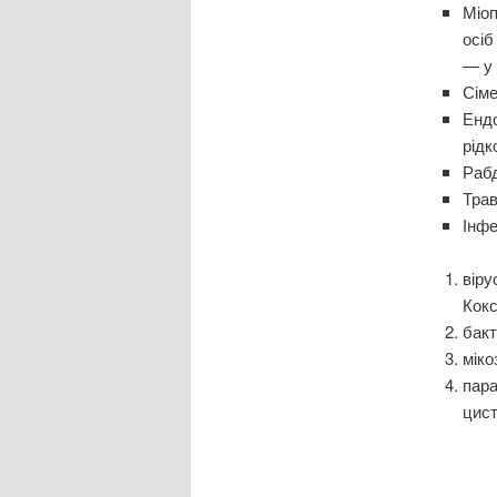
Міоп
осіб
— у 
Сім
Ендо
рідк
Рабд
Трав
Інфе
віру
Кокс
бакт
міко
пара
цист