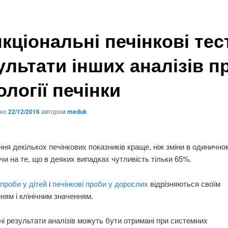
кціональні печінкові тест
ультати інших аналізів п
ології печінки
ано
22/12/2016
автором
meduk
ня декількох печінкових показників краще, ніж зміни в одиничном
и на те, що в деяких випадках чутливість тільки 65%.
 проби у дітей
і
печінкові проби у дорослих
відрізняються своїм
ням і клінічним значенням.
і результати аналізів можуть бути отримані при системних