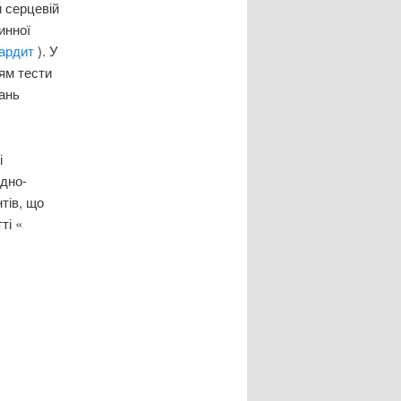
и серцевій
инної
кардит
). У
ям тести
ань
і
дно-
тів, що
ті «