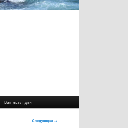
Вагітність і діти
Следующая
→