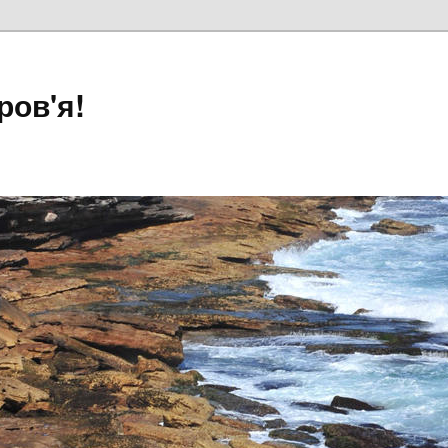
ров'я!