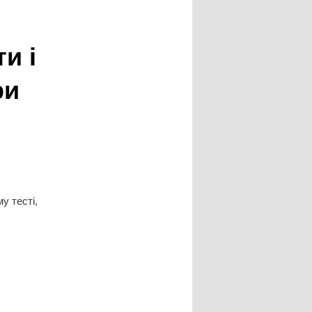
и і
ри
у тесті,