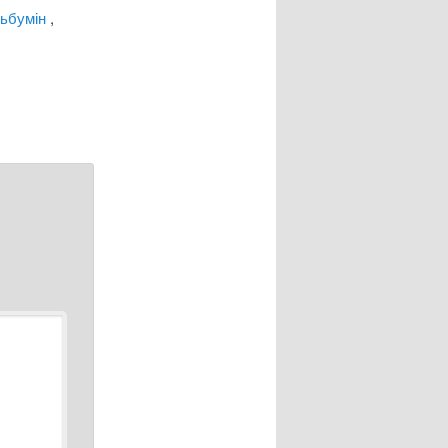
льбумін
,