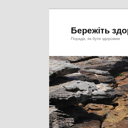
Перейти
к
основному
Бережіть здо
содержимому
Поради, як бути здоровим