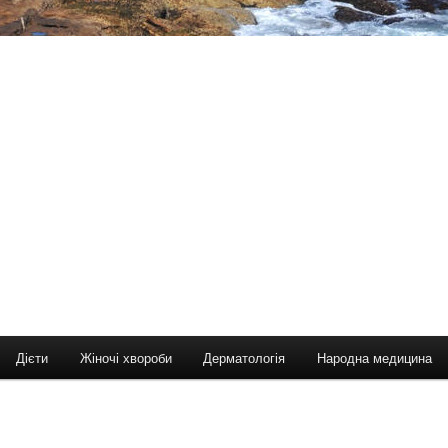
Дієти
Жіночі хвороби
Дерматологія
Народна медицина