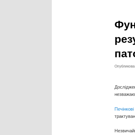
записям
Фун
рез
пат
Опубликов
Досліджен
незважаюч
Печінкові
трактуван
Незвичайн