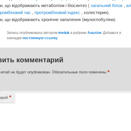
и, що відображають метаболізм і біосинтез (
загальний білок
,
а
тромбіновий час
,
протромбіновий індекс
, холестерин).
и, що відображають хронічне запалення (імуноглобуліни).
Запись опубликована автором
meduk
в рубрике
Аналізи
. Добавьте в
закладки
постоянную ссылку
.
вить комментарий
*
email не будет опубликован.
Обязательные поля помечены
*
арий