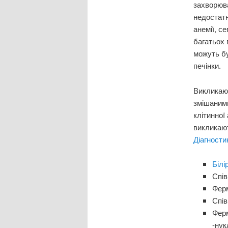
захворюва
недостатн
анемії, с
багатьох 
можуть б
печінки.
Виклика
змішаними
клітинної
викликаю
Діагности
Білі
Спів
Ферм
Спів
Фер
-нук