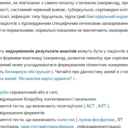
ннях, не пов'язаних з самого початку з печінкою (наприклад, пр
ості, системний червоний вовчак, туберкульозі, серповидно-кліт
епсисі, інфекціях типу бруцельоз, підгострий
бактеріальний ендо
пацієнтів з підтвердженим специфічним печінковим захворюванн
ути нормальними, нормальні показники не виключають захворюв
ють
недоумененіе результати аналізів
можуть бути у пацієнтів з
 формами жовтяниці (наприклад, розвиток гемолізу при серпови
 анемії може ускладнюватися формуванням пігментних конкремен
ть
билиарную обструкцію
). Читайте про діагностику анемії в стат
ка анемії. Які аналізи варто здавати?
».
рубін
сироватковий або в сечі.
відношення білірубіну кон'югованого і загального.
ентні тести, що визначають гепатоцітоліз (
ACT
,
AЛT
).
відношення ферментів.
ментні тести, що визначають
холестаз
(
лужна фосфатаза
, 5?
леотідаза,
гама-глутамілтрансфераза
, лейцінамінопептідаза).