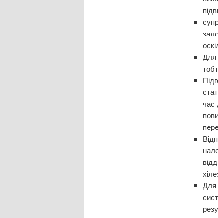
підв
супр
зало
оскі
Для 
тобт
Підг
стат
час 
пови
пере
Відп
нале
відд
хіле
Для 
сист
резу