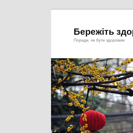
Перейти
к
основному
Бережіть здо
содержимому
Поради, як бути здоровим