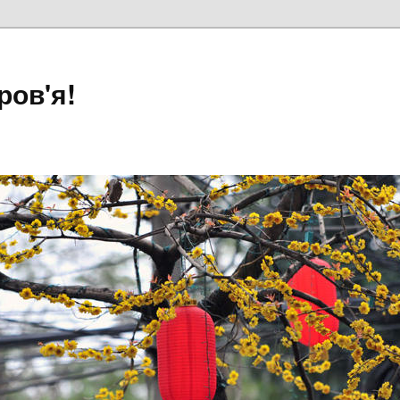
ров'я!