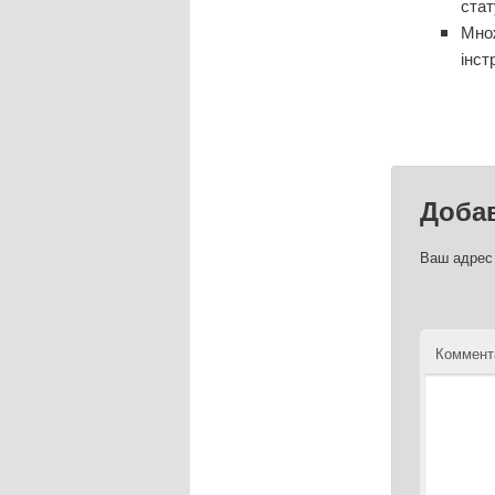
стат
Множ
інст
Доба
Ваш адрес 
Коммент