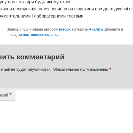
усу пацієнта при будь-якому стані.
инна гіпофункція залоз повинна оцінюватися при дослідженні гі
рументальними і лабораторними тестами.
Запись опубликована автором
meduk
в рубрике
Аналізи
. Добавьте в
закладки
постоянную ссылку
.
вить комментарий
*
email не будет опубликован.
Обязательные поля помечены
*
арий