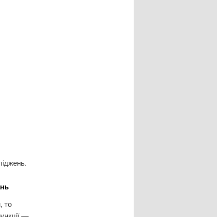
ліджень.
ань
, то
ункції —