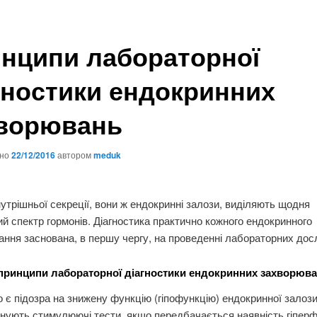
нципи лабораторної
гностики ендокринних
ворювань
ано
22/12/2016
автором
meduk
утрішньої секреції, вони ж ендокринні залози, виділяють щодня
й спектр гормонів. Діагностика практично кожного ендокринного
ння заснована, в першу чергу, на проведенні лабораторних дос
принципи лабораторної діагностики ендокринних захворюв
 є підозра на знижену функцію (гіпофункцію) ендокринної залози
нують стимулюючі тести, якщо передбачається наявність гіперф