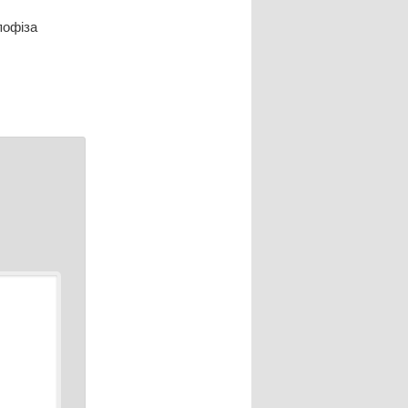
пофіза