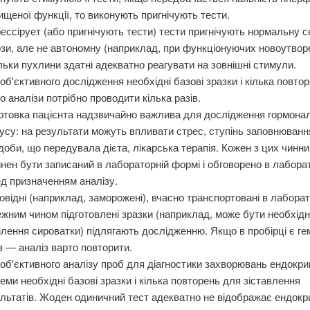
ищеної функції, то виконують пригнічують тести.
ессірует (або пригнічують тести) тести пригнічують нормальну 
зи, але не автономну (наприклад, при функціонуючих новоутвор
льки пухлини здатні адекватно реагувати на зовнішні стимули.
об'єктивного дослідження необхідні базові зразки і кілька повтор
о аналізи потрібно проводити кілька разів.
отовка пацієнта надзвичайно важлива для дослідження гормона
усу: на результати можуть впливати стрес, ступінь заповнюван
доби, що передувала дієта, лікарська терапія. Кожен з цих чинни
нен бути записаний в лабораторній формі і обговорено в лаборат
д призначенням аналізу.
овідні (наприклад, заморожені), вчасно транспортовані в лаборат
жним чином підготовлені зразки (наприклад, може бути необхід
ілення сироватки) підлягають дослідженню. Якщо в пробірці є ге
з — аналіз варто повторити.
об'єктивного аналізу проб для діагностики захворювань ендокри
еми необхідні базові зразки і кілька повторень для зіставлення
льтатів. Жоден одиничний тест адекватно не відображає ендокр