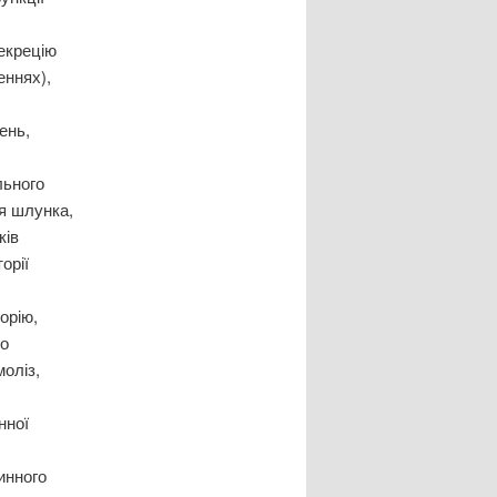
секрецію
еннях),
ень,
льного
ня шлунка,
ків
орії
орію,
но
моліз,
нної
инного