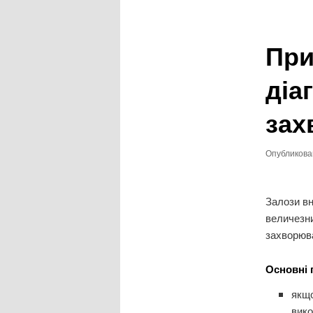
записям
При
діа
зах
Опубликов
Залози вн
величезни
захворюва
Основні 
якщо
вико