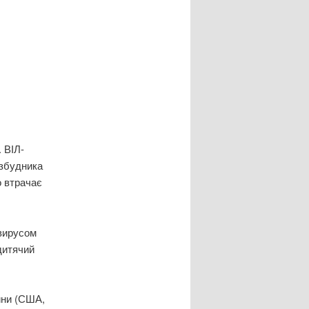
. ВІЛ-
 збудника
о втрачає
вирусом
дитячий
ини (США,