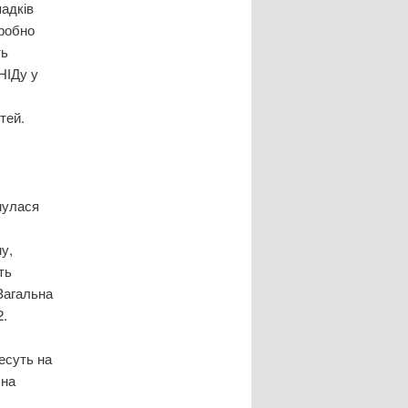
падків
робно
ть
НІДу у
тей.
инулася
у,
ть
 Загальна
2.
несуть на
 на