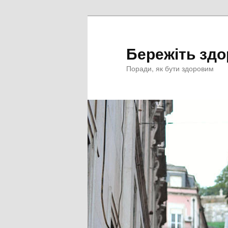
Перейти
к
основному
Бережіть здо
содержимому
Поради, як бути здоровим