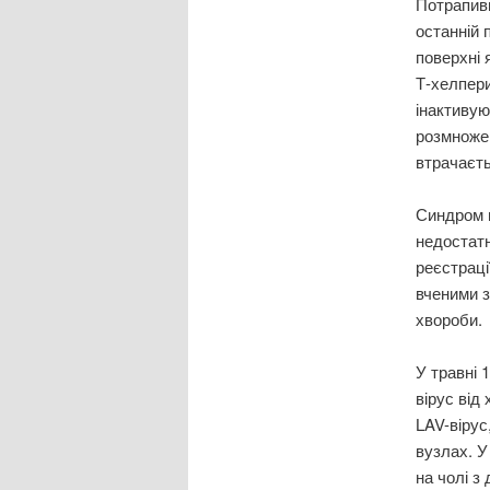
Потрапивш
останній 
поверхні 
Т-хелпери
інактивую
розмножен
втрачаєть
Синдром 
недостатн
реєстраці
вченими з
хвороби.
У травні 
вірус від
LAV-вірус
вузлах. У
на чолі з