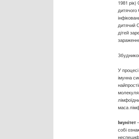
1981 рік)
дитячого
інфікован
дитячий 
дітей зар
зараження
Збуднико
У процесі
імунна си
найпрості
молекуляр
лімфоїдни
маса лімф
Імунітет
собі озна
неспецифі