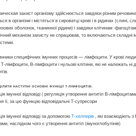
ческая захист організму здійснюється завдяки різним речовина
я в організмі і містяться в сироватці крові і в рідинах (слині, сл
изових оболонок, тканинної рідини) і завдяки клітинам -фагоціта
чний механізм захисту не спрацював, то включаються складні 
истеми.
инники специфічних імунних процесів — лімфоцити. У крові люд
 Т-лімфоцити, В-лімфоцити і нульові клітини, які не належать ні до
тів.
ІЛИТИ НАСТУПНІ ОСНОВНІ ФУНКЦІЇ Т-ЛІМФОЦИТІВ:
ія імунної відповіді ( регуляція утворення антитіл В-лімфоцита
ня її, за цю функцію відповідальні Т-супресори
ія імунної відповіді за допомогою
Т-хелперів
, які взаємодіють з 
ми, наслідком чого є утворення антитіл (імуноглобулінів)