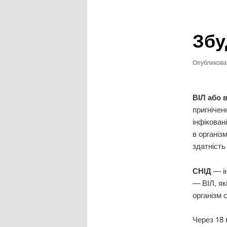
записям
Збу
Опубликов
ВІЛ або 
пригнічен
інфікован
в організ
здатність
СНІД
— і
— ВІЛ, як
організм 
Через 18 