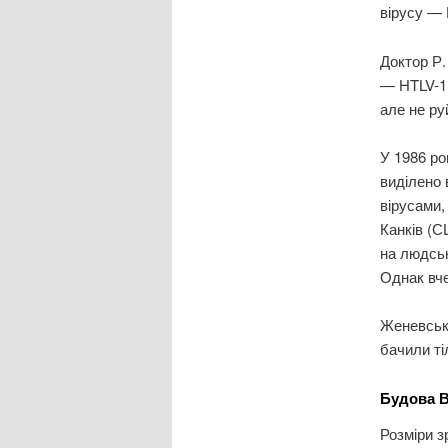
вірусу — 
Доктор Р.
— HTLV-1,
але не ру
У 1986 ро
виділено 
вірусами,
Канків (С
на людськ
Однак вче
Женевськи
бачили ті
Будова В
Розміри з