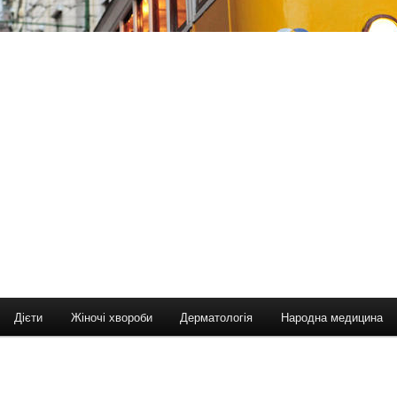
Дієти
Жіночі хвороби
Дерматологія
Народна медицина