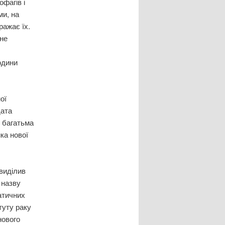
фагів і
ми, на
ражає їх.
 не
юдини
ої
дата
и багатьма
ка нової
 виділив
 назву
атичних
туту раку
нового