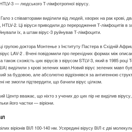
HTLV-3 — людського Т-лімфотропної вірусу.
 Гало з співавторами виділили від людей, хворих на рак крові, дв
 HTLV-2. Ці віруси приводили до переродження Т-лімфоцитів в зл
йнували їх, а штам вірус-3 руйнував Т-лімфоцити.
ці групою доктора Монтенье з Інституту Пастера в Східній Афри
вірус LAV-2 . Вчені повідомили про перехідних формах між опис
 а також схожість цих вірусів з вірусом STLV-3, який в 1985 році Т
ША) виділили з крові зелених мавп.Новий вірус зелених мавп бу
ий за будовою, але абсолютно відрізнявся за антигенною струк
ні не змогли підтвердити, що бачили вірус цілком.
й Центр вважає, що ніхто з учених до цих пір не виділив вірусу,
льки його частки — віріони.
ІЛ
рілих віріонів ВІЛ 100-140 нм. Усередині вірусу ВІЛ є дві молекул