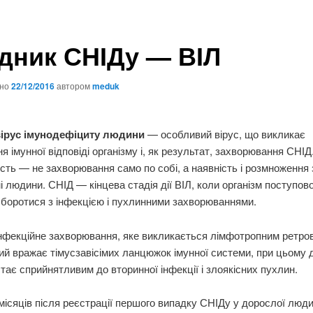
дник СНІДу — ВІЛ
ано
22/12/2016
автором
meduk
вірус імунодефіциту людини
— особливий вірус, що викликає
ня імунної відповіді організму і, як результат, захворювання СНІД
ість — не захворювання само по собі, а наявність і розмноження
мі людини. СНІД — кінцева стадія дії ВІЛ, коли організм поступов
 боротися з інфекцією і пухлинними захворюваннями.
нфекційне захворювання, яке викликається лімфотропним ретро
ий вражає тімусзавісімих ланцюжок імунної системи, при цьому 
стає сприйнятливим до вторинної інфекції і злоякісних пухлин.
місяців після реєстрації першого випадку СНІДу у дорослої люд