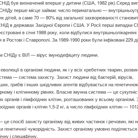
 СНІД був визначений вперше у дитини (США, 1982 рік).Серед ви
 СНІДу перше місце займає число перинатально — внутрішньоут
их дітей, а саме 70 — 80% від загальної захворюваності станови
СНІД в державах Західної Європи і США.
У Росії перші випадки С
еєстровані в січні 1988 року, коли відбулися внутрішньолікарняні
 в Ростові і Ставрополі. За 1989-1990 роки були інфіковані 229 ді
м СНІДу є ВІЛ — вірус імунодефіциту людини.
 еволюції в організмі людини, як і у всіх хребетних тварин, розв
стема — система захисту. Захист людини від бактерій, вірусів,
ших, грибів і інших шкідливих агентів відбувається на генетичном
ному і клітинному рівнях. Власне імунна система — це сукупніс
х органів і лімфоїдних клітин, розташованих у всьому організмі.
оїдних органів і клітин 1,5-2 кг, а число лімфоїдних клітин — 101
— це спосіб захисту організму від живих частинок і речовин, які 
ки генетичної чужорідність. Захист організму умовно поділяється
чну і специфічну.