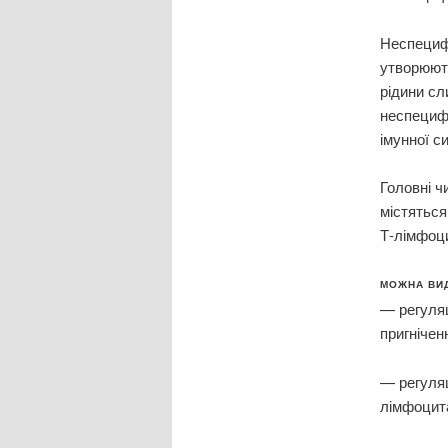
Неспецифи
утворюютьс
рідини сл
неспецифі
імунної с
Головні ч
містяться
Т-лімфоци
МОЖНА ВИД
— регуляц
пригнічен
— регуляц
лімфоцита