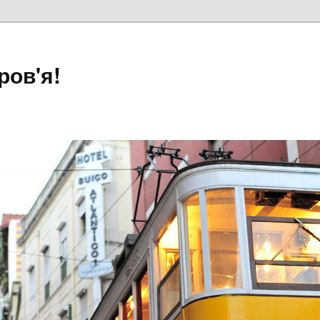
ров'я!