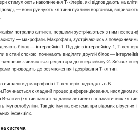
ри стимулюють накопичення Т-кілерів, які відповідають на кліт
ідповіді, — вони руйнують клітинні пухлини ворганізмі, відривают
.
ганізм потрапив антиген, першими зустрічаються з ним неспециф
захисту — макрофаги. Макрофаги, зустрічаючись з поверхневим
иділяють білок — інтерлейкін-1. Під дією інтерлейкіну-1, Т-хелпери
и в стані спокою, починають виділяти другий білок — інтерлейкі
Т-хелперів з'являються рецептори до інтерлейкіну-2. Зв'язок інте
рами призводить до розмноження і дозрівання Т-клітин.
 сигнали від макрофагів і Т-хелперів надходять в В-
и.Починається складний процес диференціювання, наслідком як
 В-клітин (клітин пам'яті на даний антиген) і плазматичних клітин
ь імуноглобуліни. Так діє імунна система при відомих вірусних і
ьних інфекціях.
нна система