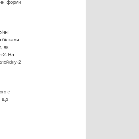
инні форми
ь
ічні
и білками
, які
н-2. На
рлейкіну-2
ого є
, що