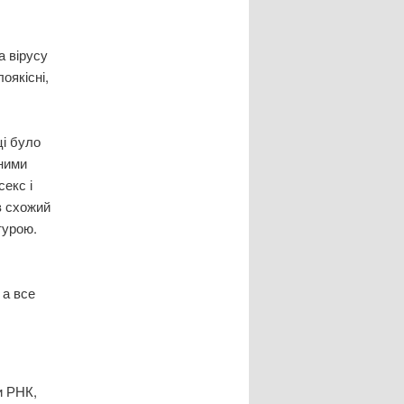
а вірусу
оякісні,
ці було
аними
секс і
в схожий
турою.
 а все
и РНК,