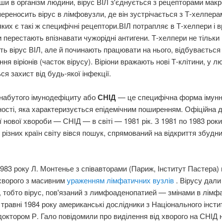
и в організм людини, вірус ВІЛ з'єднується з рецепторами макро
переносить вірус в лімфовузли, де він зустрічається з Т-хелпера
яких є такі ж специфічні рецептори.ВІЛ потрапляє в Т-хелпери і в
 перестають впізнавати чужорідні антигени. Т-хелпери не тільки
ть вірус ВІЛ, але й починають працювати на нього, відбувається
ня віріонів (часток вірусу). Віріони вражають нові Т-клітини, у л
ся захист від будь-якої інфекції.
набутого імунодефіциту
або
СНІД
— це специфічна форма імунн
ості, яка характеризується епідемічним поширенням. Офіційна 
ї нової хвороби — СНІД — в світі — 1981 рік. З 1981 по 1983 рок
 різних країн світу вівся пошук, спрямований на відкриття збудни
1983 року Л. Монтенье з співавторами (Париж, Інститут Пастера)
 хворого з масивним
ураженням лімфатичних вузлів
. Вірусу дали
, тобто вірус, пов'язаний з лимфоаденопатией — змінами в лімф
 травні 1984 року американські дослідники з Національного інсти
 доктором Р. Гало повідомили про виділення від хворого на СНІД 