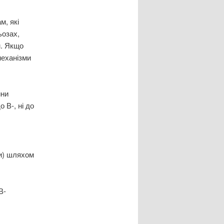
м, які
ьозах,
м. Якщо
механізми
ини
 В-, ні до
ми) шляхом
В-