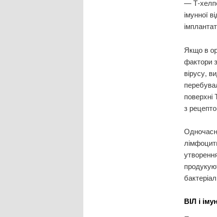
— Т-хелпе
імунної в
імплантат
Якщо в ор
фактори 
вірусу, в
перебувал
поверхні 
з рецепто
Одночасно
лімфоцит
утворення
продукуют
бактеріал
ВІЛ і іму