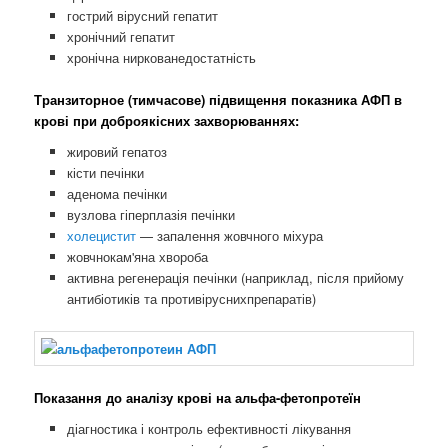
гострий вірусний гепатит
хронічний гепатит
хронічна ниркованедостатність
Транзиторное (тимчасове) підвищення показника АФП в
крові при доброякісних захворюваннях:
жировий гепатоз
кісти печінки
аденома печінки
вузлова гіперплазія печінки
холецистит
— запалення жовчного міхура
жовчнокам'яна хвороба
активна регенерація печінки (наприклад, після прийому
антибіотиків та противіруснихпрепаратів)
Показання до аналізу крові на альфа-фетопротеїн
діагностика і контроль ефективності лікування