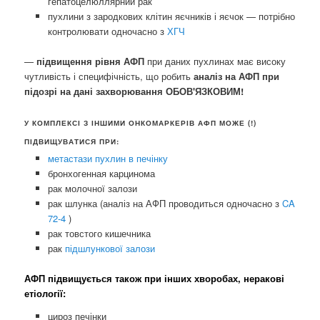
гепатоцелюллярний рак
пухлини з зародкових клітин яєчників і яєчок — потрібно
контролювати одночасно з
ХГЧ
—
підвищення рівня АФП
при даних пухлинах має високу
чутливість і специфічність, що робить
аналіз на АФП при
підозрі на дані захворювання ОБОВ'ЯЗКОВИМ!
У КОМПЛЕКСІ З ІНШИМИ ОНКОМАРКЕРІВ АФП МОЖЕ (!)
ПІДВИЩУВАТИСЯ ПРИ:
метастази пухлин в печінку
бронхогенная карцинома
рак молочної залози
рак шлунка (аналіз на АФП проводиться одночасно з
CA
72-4
)
рак товстого кишечника
рак
підшлункової залози
АФП підвищується також при інших хворобах, неракові
етіології:
цироз печінки