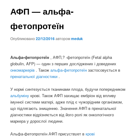
АФП — альфа-
фетопротеїн
Опубликовано
22/12/2016
автором
meduk
Альфа-фетопротеїн
, АФП,? -фетопротеїн (Fetal alpha
globulin, AFP) — один з перших досліджених і доведених
онкомаркерів
. Також
альфа-фетопротеїн
застосовується в
пренатальної діагностики
.
У нормі синтезується тканинами плода, будучи попередником
альбуміну
крові. Також АФП захищає ембріон від впливу
імунної системи матері, адже плід є чужорідним організмом,
що підлягають знищенню. Значення АФП в пренатальної
діагностики відрізняється від його ролі як онкологічного
маркера у дорослої людини.
Альфа-фетопротеїн АФП присуствует в
крові