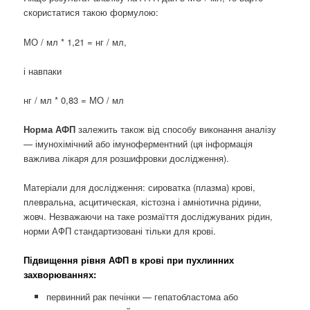
скористатися такою формулою:
МО / мл * 1,21 = нг / мл,
і навпаки
нг / мл * 0,83 = МО / мл
Норма АФП
залежить також від способу виконання аналізу
— імунохімічний або імуноферментний (ця інформація
важлива лікаря для розшифровки дослідження).
Матеріали для дослідження: сироватка (плазма) крові,
плевральна, асцитическая, кістозна і амніотична рідини,
жовч. Незважаючи на таке розмаїття досліджуваних рідин,
норми АФП стандартизовані тільки для крові.
Підвищення рівня АФП в крові при пухлинних
захворюваннях:
первинний рак печінки — гепатобластома або