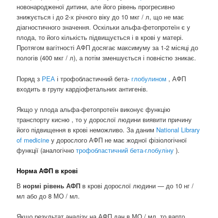
новонародженої дитини, але його рівень прогресивно
знижується і до 2-х річного віку до 10 мкг / л, що не має
діагностичного значення. Оскільки альфа-фетопротеїн є у
плода, то його кількість підвищується і в крові у матері.
Протягом вагітності АФП досягає максимуму за 1-2 місяці до
пологів (400 мкг / л), а потім зменшується і повністю зникає.
Поряд з
РЕА
і трофобластичний бета-
глобулином
, АФП
входить в групу кардіофетальних антигенів.
Якщо у плода альфа-фетопротеїн виконує функцію
транспорту кисню , то у дорослої людини виявити причину
його підвищення в крові неможливо. За даним
National Library
of medicine
у дорослого АФП не має жодної фізіологічної
функції (аналогічно
трофобластичний бета-глобуліну
).
Норма АФП в крові
В
нормі рівень АФП
в крові дорослої людини — до 10 нг /
мл або до 8 МО / мл.
Якщо результат аналізу на АФП дан в МО / мл, то варто