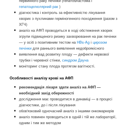
первинного раку печінки (гепатобластома і
гепатоцелюлярний рак
)
діагностика і контроль за ефективністю лікування
хворих з пухлинами герміногенного походження (разом з
ХГЧ)
аналіз на АФП проводиться в ході обстеження хворих
згрупи підвищеного ризику захворювання на рак печінки
— у осіб з позитивним тестом на
HBs-Ag
і
цирозом
печінки
для раннього виявлення недоброякісного
виявлення вад розвитку плоду — дефекти нервової
трубки і черевної стінки,
синдром Дауна
моніторинг стану плода протягом вагітності.
Особливості аналізу крові на АФП
рекомендація лікаря здати аналіз на АФП —
необхідний захід обережності
дослідження має проводитися в динаміці — в процесі
діагностики, до і після лікування
обов'язковий одночасний аналіз з іншими онкомаркерів
аналіз повинен проводиться в одній і тій же лабораторії,
одним і тим же методом