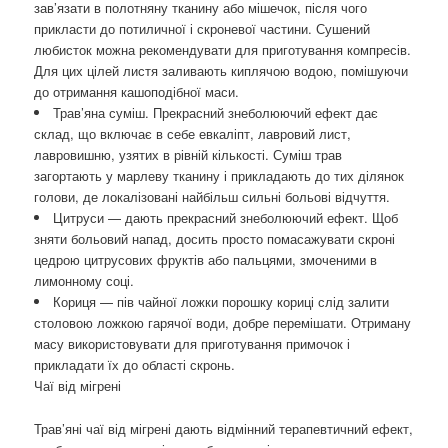
зав’язати в полотняну тканину або мішечок, після чого
прикласти до потиличної і скроневої частини. Сушений
любисток можна рекомендувати для приготування компресів.
Для цих цілей листя заливають киплячою водою, помішуючи
до отримання кашоподібної маси.
Трав’яна суміш. Прекрасний знеболюючий ефект дає
склад, що включає в себе евкаліпт, лавровий лист,
лавровишню, узятих в рівній кількості. Суміш трав
загортають у марлеву тканину і прикладають до тих ділянок
голови, де локалізовані найбільш сильні больові відчуття.
Цитруси — дають прекрасний знеболюючий ефект. Щоб
зняти больовий напад, досить просто помасажувати скроні
цедрою цитрусових фруктів або пальцями, змоченими в
лимонному соці.
Кориця — пів чайної ложки порошку кориці слід залити
столовою ложкою гарячої води, добре перемішати. Отриману
масу використовувати для приготування примочок і
прикладати їх до області скронь.
Чаї від мігрені
Трав’яні чаї від мігрені дають відмінний терапевтичний ефект,