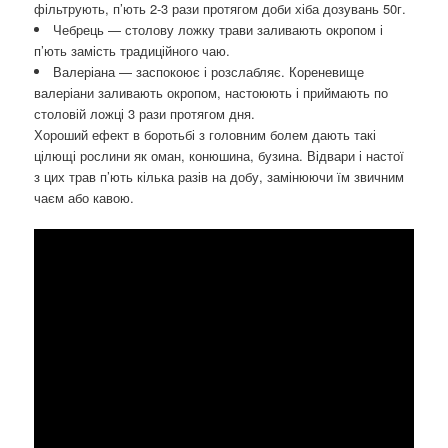
фільтрують, п’ють 2-3 рази протягом доби хіба дозувань 50г.
Чебрець — столову ложку трави заливають окропом і
п’ють замість традиційного чаю.
Валеріана — заспокоює і розслабляє. Кореневище
валеріани заливають окропом, настоюють і приймають по
столовій ложці 3 рази протягом дня.
Хороший ефект в боротьбі з головним болем дають такі
цілющі рослини як оман, конюшина, бузина. Відвари і настої
з цих трав п’ють кілька разів на добу, замінюючи їм звичним
чаєм або кавою.