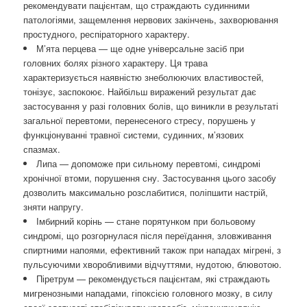
рекомендувати пацієнтам, що страждають судинними
патологіями, защемлення нервових закінчень, захворювання
простудного, респіраторного характеру.
М’ята перцева — ще одне універсальне засіб при
головних болях різного характеру. Ця трава
характеризується наявністю знеболюючих властивостей,
тонізує, заспокоює. Найбільш виражений результат дає
застосування у разі головних болів, що виникли в результаті
загальної перевтоми, перенесеного стресу, порушень у
функціонуванні травної системи, судинних, м’язових
спазмах.
Липа — допоможе при сильному перевтомі, синдромі
хронічної втоми, порушення сну. Застосування цього засобу
дозволить максимально розслабитися, поліпшити настрій,
зняти напругу.
Імбирний корінь — стане порятунком при больовому
синдромі, що розгорнулася після переїдання, зловживання
спиртними напоями, ефективний також при нападах мігрені, з
пульсуючими хворобливими відчуттями, нудотою, блювотою.
Піретрум — рекомендується пацієнтам, які страждають
мигренозными нападами, гіпоксією головного мозку, в силу