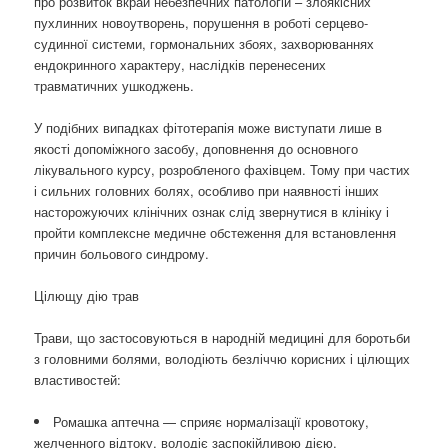
про розвиток вкрай небезпечних патологій – злоякісних
пухлинних новоутворень, порушення в роботі серцево-
судинної системи, гормональних збоях, захворюваннях
ендокринного характеру, наслідків перенесених
травматичних ушкоджень.
У подібних випадках фітотерапія може виступати лише в
якості допоміжного засобу, доповнення до основного
лікувального курсу, розробленого фахівцем. Тому при частих
і сильних головних болях, особливо при наявності інших
насторожуючих клінічних ознак слід звернутися в клініку і
пройти комплексне медичне обстеження для встановлення
причин больового синдрому.
Цілющу дію трав
Трави, що застосовуються в народній медицині для боротьби
з головними болями, володіють безліччю корисних і цілющих
властивостей:
Ромашка аптечна — сприяє нормалізації кровотоку,
желченного відтоку, володіє заспокійливою дією.