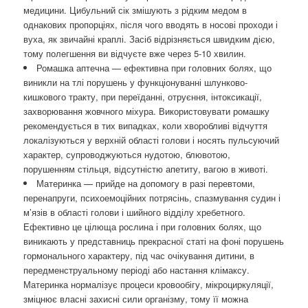
медицини. Цибульний сік змішують з рідким медом в
однакових пропорціях, після чого вводять в носові проходи і
вуха, як звичайні краплі. Засіб відрізняється швидким дією,
тому полегшення ви відчуєте вже через 5-10 хвилин.
Ромашка аптечна — ефективна при головних болях, що
виникли на тлі порушень у функціонуванні шлунково-
кишкового тракту, при переїданні, отруєння, інтоксикації,
захворювання жовчного міхура. Використовувати ромашку
рекомендується в тих випадках, коли хворобливі відчуття
локалізуються у верхній області голови і носять пульсуючий
характер, супроводжуються нудотою, блювотою,
порушенням стільця, відсутністю апетиту, вагою в животі.
Материнка — прийде на допомогу в разі перевтоми,
перенапруги, психоемоційних потрясінь, спазмування судин і
м’язів в області голови і шийного відділу хребетного.
Ефективно це цілюща рослина і при головних болях, що
виникають у представниць прекрасної статі на фоні порушень
гормонального характеру, під час очікування дитини, в
передменструальному періоді або настання клімаксу.
Материнка нормалізує процеси кровообігу, мікроциркуляції,
зміцнює власні захисні сили організму, тому її можна