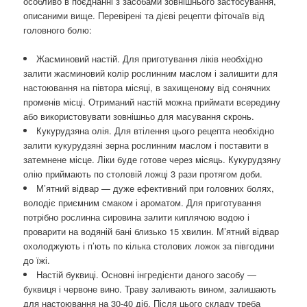
особливо в поєднанні з засобами зовнішнього застосування,
описаними вище. Перевірені та дієві рецепти фіточаїв від
головного болю:
Жасминовий настій. Для приготування ліків необхідно
залити жасминовий колір рослинним маслом і залишити для
настоювання на півтора місяці, в захищеному від сонячних
променів місці. Отриманий настій можна приймати всередину
або використовувати зовнішньо для масування скронь.
Кукурудзяна олія. Для втілення цього рецепта необхідно
залити кукурудзяні зерна рослинним маслом і поставити в
затемнене місце. Ліки буде готове через місяць. Кукурудзяну
олію приймають по столовій ложці 3 рази протягом доби.
М’ятний відвар — дуже ефективний при головних болях,
володіє приємним смаком і ароматом. Для приготування
потрібно рослинна сировина залити киплячою водою і
проварити на водяній бані близько 15 хвилин. М’ятний відвар
охолоджують і п’ють по кілька столових ложок за півгодини
до їжі.
Настій буквиці. Основні інгредієнти даного засобу —
буквиця і червоне вино. Траву заливають вином, залишають
для настоювання на 30-40 діб. Після цього складу треба