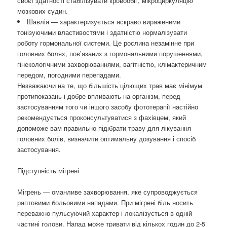
своєї здатності стабілізувати кровообіг, мікроциркуляцію
мозкових судин.
Шавлія — характеризується яскраво вираженими
тонізуючими властивостями і здатністю нормалізувати
роботу гормональної системи. Це рослина незамінне при
головних болях, пов’язаних з гормональними порушеннями,
гінекологічними захворюваннями, вагітністю, клімактеричним
передом, погодними перепадами.
Незважаючи на те, що більшість цілющих трав має мінімум
протипоказань і добре впливають на організм, перед
застосуванням того чи іншого засобу фототерапії настійно
рекомендується проконсультуватися з фахівцем, який
допоможе вам правильно підібрати траву для лікування
головних болів, визначити оптимальну дозування і спосіб
застосування.
Підступність мігрені
Мігрень — оманливе захворювання, яке супроводжується
раптовими больовими нападами. При мігрені біль носить
переважно пульсуючий характер і локалізується в одній
частині голови. Напад може тривати від кількох годин до 2-5