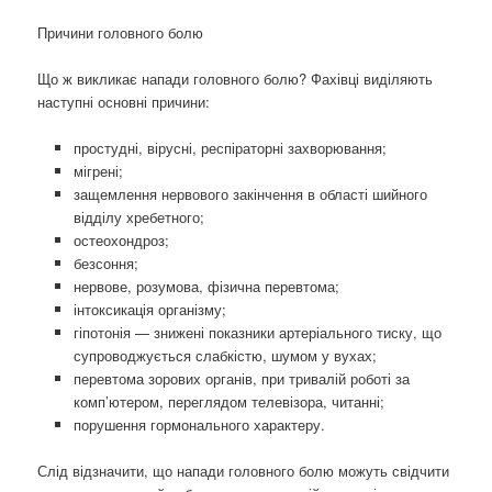
Причини головного болю
Що ж викликає напади головного болю? Фахівці виділяють
наступні основні причини:
простудні, вірусні, респіраторні захворювання;
мігрені;
защемлення нервового закінчення в області шийного
відділу хребетного;
остеохондроз;
безсоння;
нервове, розумова, фізична перевтома;
інтоксикація організму;
гіпотонія — знижені показники артеріального тиску, що
супроводжується слабкістю, шумом у вухах;
перевтома зорових органів, при тривалій роботі за
комп’ютером, переглядом телевізора, читанні;
порушення гормонального характеру.
Слід відзначити, що напади головного болю можуть свідчити