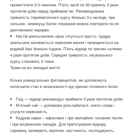
прокип’ятити 2-3 хвилини. П’ють засіб по 30 крапель 3 рази
протягом доби перед прийомом їжі. Рекомендована
тривалість терапевтичного курсу близько 3-х місяців, при
сильних, неминущі болях лікування можна повторити після
двотижневої перерви.
Настій апельсинових кірок готується просто. Цедра
апельсина заливається червоним вином і проварюється на
водяній бані близько години. П’ють відвар по третині склянки
4 рази протягом доби. Середня тривалість лікувального
курсу становить 2 тижні.
Трави на всі випадки життя
Кілька універсальних фиторецептов, які допоможуть
полегшити стан в незалежності від причин головного болю:
Глід — відвар рекомендує приймати 3 рази протягом доби.
М’ятний чай — допоможе розслабитися, зняти спазм і
усунути нервозність.
Кедрові нирки – ефективні і при звичайних головних болях
і при мігренозних нападів. Для приготування відвару
сировину заливають окропом, настоюють, охолоджують,