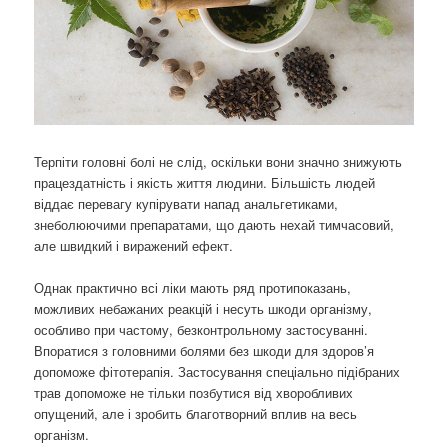
Терпіти головні болі не слід, оскільки вони значно знижують
працездатність і якість життя людини. Більшість людей
віддає перевагу купірувати напад анальгетиками,
знеболюючими препаратами, що дають нехай тимчасовий,
але швидкий і виражений ефект.
Однак практично всі ліки мають ряд протипоказань,
можливих небажаних реакцій і несуть шкоди організму,
особливо при частому, безконтрольному застосуванні.
Впоратися з головними болями без шкоди для здоров’я
допоможе фітотерапія. Застосування спеціально підібраних
трав допоможе не тільки позбутися від хворобливих
опущений, але і зробить благотворний вплив на весь
організм.