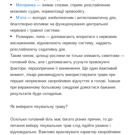
Материнка
— знімає спазми, сприяє розслабленню
мозкових судин, нормалізації кровообігу.
М’ята
— володіє знеболюючим і антиспазматичну дію,
благотворно впливає на функціонування центральної
нервової і травної системи.
Розмарин, липа — допомагають впоратися з нервовим
виснаженням, відновлюють нервову систему, надають
розслаблюючу седативну дію.
Таким чином, цілющі рослини не тільки знімають симптоми —
головний біль, але і допомагають усунути провокуючі
фактори, першопричини її виникнення. Ще один важливий
момент, лікарі рекомендують використовувати трави при
перших неприємних хворобливих відчуттях в голові. Інакше
при вираженому больовому синдромі домогтися бажаних
результатів буде складніше.
Як вибирати лікувальну траву?
Оскільки головний біль має багато різних причин, то до
питання вибору лікувальних трав слід підійти уважно і
відповідально. Важливо враховувати характер хворобливих