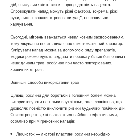
діб, знижуючи якість життя і працездатність пацієнта.
Спровокувати напад можуть різні фактори, зокрема, різкі
рухи, сильні запахи, стресові ситуації, неправильне
харчування.
Сьогодні, мігрень вважається невиліковним захворюванням,
тому лікування носить виключно симптоматичний характер.
Купірувати напад можна за допомогою ряду препаратів,
медики рекомендують віддавати перевагу більш безпечним і
нешкідливим трав, особливо при часто повторюваних,
хронічних мігрені.
Зовнішні способи використання трав
Цілющі рослини для боротьби з головним болем можна
використовувати не тільки внутрішньо, але і зовнішньо, що
дозволяє повністю виключити ризики будь-яких побічних дій.
Список рецептів, які вважаються найбільш ефективними,
особливо при мігренозних нападів:
Любисток — листові пластини рослини необхідно