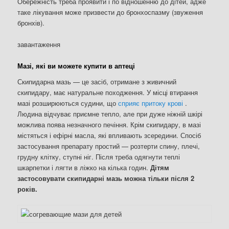
Обережність треба проявити і по відношенню до дітей, адже
таке лікування може призвести до бронхоспазму (звуження
бронхів).
завантаження
Мазі, які ви можете купити в аптеці
Скипидарна мазь — це засіб, отримане з живичний
скипидару, має натуральне походження. У місці втирання
мазі розширюються судини, що
сприяє притоку крові
.
Людина відчуває приємне тепло, але при дуже ніжній шкірі
можлива поява незначного печіння. Крім скипидару, в мазі
містяться і ефірні масла, які впливають зсередини. Спосіб
застосування препарату простий — розтерти спину, плечі,
грудну клітку, ступні ніг. Після треба одягнути теплі
шкарпетки і лягти в ліжко на кілька годин.
Дітям
застосовувати скипидарні мазь можна тільки після 2
років.