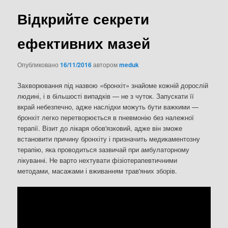
Відкрийте секрети
ефективних мазей
Опубликовано
16/11/2016
автором
meduk
Захворювання під назвою «бронхіт» знайоме кожній дорослій
людині, і в більшості випадків — не з чуток. Запускати її
вкрай небезпечно, адже наслідки можуть бути важкими —
бронхіт легко перетворюється в пневмонію без належної
терапії. Візит до лікаря обов'язковий, адже він зможе
встановити причину бронхіту і призначить медикаментозну
терапію, яка проводиться зазвичай при амбулаторному
лікуванні. Не варто нехтувати фізіотерапевтичними
методами, масажами і вживанням трав'яних зборів.