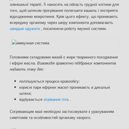
зовнішньої терапії. Її наносять на область грудної клітини для
того, щоб шляхом прогрівання полегшити кашель і посприяти
відходженню мокротиння. Крім цього ефекту, що проникають
всередину організму через шкіру компоненти допомагають
швидше одужати
, посилюючи роботу імунної системи.
Головними складовими мазей є жири тваринного походження
і ефірні масла.
Взаємодія грамотно підібраних компонентів
надають таку дію:
поліпшуються процеси кровообігу;
корисні пари ефірних масел проникають в дихальні
шляхи;
відбувається
зігрівання тіла
.
Согревающие мазі необхідно застосовувати з урахуванням
симптомів та особливостей організму хворого.