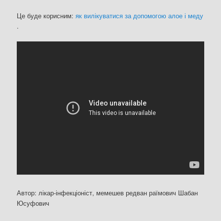
Це буде корисним:
як вилікуватися за допомогою алое і меду
.
Автор: лікар-інфекціоніст, мемешев редван раїмович Шабан
Юсуфович