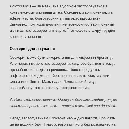
Доктор Мом — це мазь, яка з успіхом застосовується в
комплексному лікуванні дітей. Основними компонентами є
ефірні масла, благотворний вплив яких відомо всім.
Звичайно, при індивідуальній непереносимості компонентів
цієї мазі застосовувати її варто. Її втирають в шкіру грудної
клітини, спини і ніг.
Озокерит для лікування
Озокерит може бути використаний для лікування бронхіту.
Але перш, ніж його застосовувати, слід розібратися в тому,
що собою являє діюча речовина. Воно є продуктом
нафтового походження, його ще називають «застиглими
сльозами» Землі. Мазь надає болезаспокійливу,
заспокійливу, антисептичну, прогріває вплив.
Завдяки своїм властивостям Озокерит дозволяє швидше усунути
запальний процес, а значить — просто незамінний при бронхіті.
Перед застосуванням Озокерит необхідно нагріти, і роблять
це на водяній бані. Якщо ж нагрівати його безпосередньо на