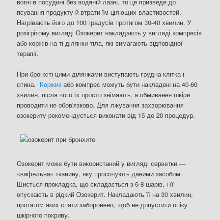
вогні в посудині без водяній лазні, то це призведе до
псування продукту й втрати їм цілющих властивостей.
Нагрівають його до 100 градусів протягом 30-40 хвилин. У
розігрітому вигляді Озокерит накладають у вигляді компресів
або коржів на ті ділянки тіла, які вимагають відповідної
терапії.
При бронхіті цими ділянками виступають грудна клітка і
спина.
Коржик
або компрес можуть бути накладені на 40-60
хвилин, після чого їх просто знімають, а обмивання шкіри
проводити не обов'язково. Для лікування захворювання
озокериту рекомендується виконати від 15 до 20 процедур.
Озокерит може бути використаний у вигляді серветки —
«вафельна» тканину, яку просочують даними засобом.
Шиється прокладка, що складається з 6-8 шарів, і її
опускають в рідкий Озокерит. Накладають її на 30 хвилин,
протягом яких спати заборонено, щоб не допустити опіку
шкірного покриву.