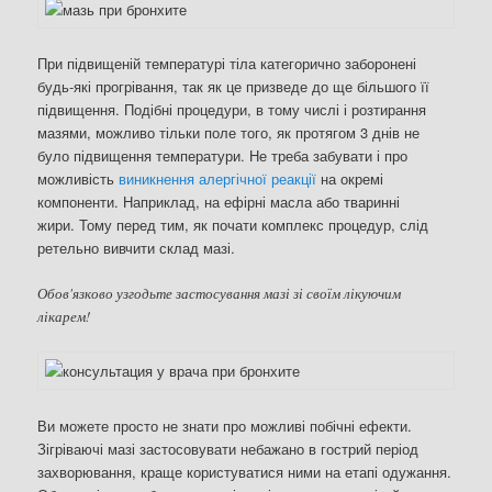
При підвищеній температурі тіла категорично заборонені
будь-які прогрівання, так як це призведе до ще більшого її
підвищення. Подібні процедури, в тому числі і розтирання
мазями, можливо тільки поле того, як протягом 3 днів не
було підвищення температури. Не треба забувати і про
можливість
виникнення алергічної реакції
на окремі
компоненти. Наприклад, на ефірні масла або тваринні
жири. Тому перед тим, як почати комплекс процедур, слід
ретельно вивчити склад мазі.
Обов'язково узгодьте застосування мазі зі своїм лікуючим
лікарем!
Ви можете просто не знати про можливі побічні ефекти.
Зігріваючі мазі застосовувати небажано в гострий період
захворювання, краще користуватися ними на етапі одужання.