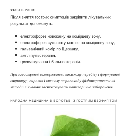
ФІЗІОТЕРАПІЯ
Після зняття гострих симптомів закріпити лікувальних
результат допоможуть:
електрофорез новокаїну на комірцеву зону,
електрофорез сульфату магнію на комірцеву зону,
гальванічний комір по Щербаку,
ампліпульстерапія,
грязелікування і бальнеотерапія.
При загостренні захворювання, тяжкому перебігу і формуванні
стриктур, виразок і стенозу стравоходу фізіотерапевтичні
методи лікування застосовувати категорично заборонено!
НАРОДНА МЕДИЦИНА В БОРОТЬБІ З ГОСТРИМ ЕЗОФАГІТОМ