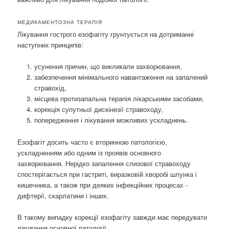
МЕДИКАМЕНТОЗНА ТЕРАПІЯ
Лікування гострого езофагіту грунтується на дотриманні
наступних принципів:
усунення причин, що викликали захворювання,
забезпечення мінімального навантаження на запалений
стравохід,
місцева протизапальна терапія лікарськими засобами,
корекція супутньої дискінезії стравоходу,
попередження і лікування можливих ускладнень.
Езофагіт досить часто є вторинною патологією,
ускладненням або одним із проявів основного
захворювання. Нерідко запалення слизової стравоходу
спостерігається при гастриті, виразковій хворобі шлунка і
кишечника, а також при деяких інфекційних процесах -
дифтерії, скарлатини і інших.
В такому випадку корекції езофагіту завжди має передувати
лікування основної патології.