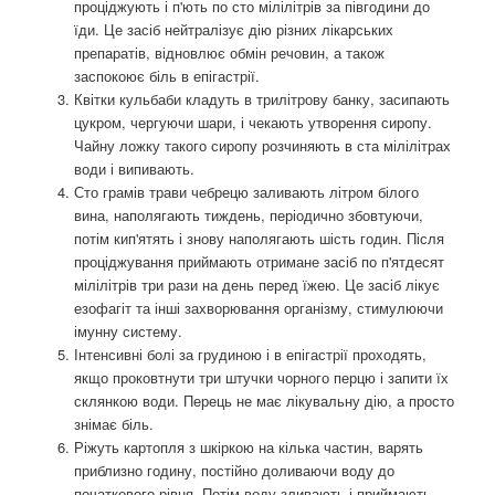
проціджують і п'ють по сто мілілітрів за півгодини до
їди. Це засіб нейтралізує дію різних лікарських
препаратів, відновлює обмін речовин, а також
заспокоює біль в епігастрії.
Квітки кульбаби кладуть в трилітрову банку, засипають
цукром, чергуючи шари, і чекають утворення сиропу.
Чайну ложку такого сиропу розчиняють в ста мілілітрах
води і випивають.
Сто грамів трави чебрецю заливають літром білого
вина, наполягають тиждень, періодично збовтуючи,
потім кип'ятять і знову наполягають шість годин. Після
проціджування приймають отримане засіб по п'ятдесят
мілілітрів три рази на день перед їжею. Це засіб лікує
езофагіт та інші захворювання організму, стимулюючи
імунну систему.
Інтенсивні болі за грудиною і в епігастрії проходять,
якщо проковтнути три штучки чорного перцю і запити їх
склянкою води. Перець не має лікувальну дію, а просто
знімає біль.
Ріжуть картопля з шкіркою на кілька частин, варять
приблизно годину, постійно доливаючи воду до
початкового рівня. Потім воду зливають і приймають