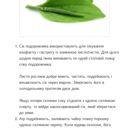
Сік подорожника використовують для лікування
езофагіту і гастриту із зниженою кислотністю. Для цього
щодня перед їжею випивають по одній столовій ложці
соку подорожника.
Листя рослини добре миють, чистять, подрібнюють і
вичавлюють сік через марлю. Зберігають його в
холодильнику протягом двох днів.
Якщо чотири склянки соку з'єднати з однією склянкою
спирту, то вийде законсервований сік, який зберегтися
до зими.
Аїр подрібнюють, заливають чайну ложку порошку
однією склянкою окропу. Коли відвар охолоне, його