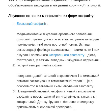
обов'язковими заходами в лікуванні хронічної патології.
Лікування основних морфологічних форм езофагіту
Ерозивний езофагіт
.
Медикаментозне лікування ерозивного запалення
слизової стравоходу полягає в застосуванні антацидів,
прокінетиків, інгібіторів протонної помпи. Всі інші
рекомендації фахівців залишаються такими ж, як і при
лікуванні звичайного
катарального езофагіту
: дієта,
фітотерапія, у важких випадках - хірургічне втручання.
Гострий геморагічний езофагіт.
поєднання даної патології з кровотечею і анемизацией
вимагає застосування гемостатичної терапії. Це є
особливістю в загальній схемі лікування езофагіту.
Псевдомембранозний, ексфоліативний і виразковий
езофагіт в неускладненій вигляді лікують також, як і
катаральний. Для купірування больового синдрому
призначають знеболюючі препарати.