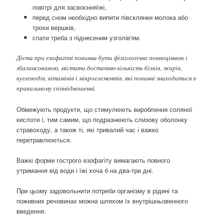
повітрі для засвоєнняїжі,
перед сном необхідно випити півсклянки молока або
трохи вершків,
спати треба з піднесеним узголів'ям.
Дієта при езофагіті повинна бути фізіологічно повноцінною і
збалансованою, містити достатню кількість білків, жирів,
вуглеводів, вітамінів і мікроелементів, які повинні знаходитися в
правильному співвідношенні.
Обмежують продукти, що стимулюють вироблення соляної
кислоти і, тим самим, що подразнюють слизову оболонку
стравоходу, а також ті, які тривалий час і важко
перетравлюються.
Важкі форми гострого езофагіту вимагають повного
утримання від води і їжі хоча б на два-три дні.
При цьому задовольнити потреби організму в рідині та
поживних речовинах можна шляхом їх внутрішньовенного
введення.