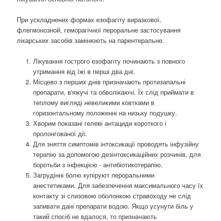
При ускладнених формах езофагіту виразкової,
флегмонозной, геморагічної пероральне застосування
лікарських засобів замінюють на парентеральне.
Лікування гострого езофагіту починають з повного
утримання від їжі в перші два дні.
Місцево з перших днів призначають протизапальні
препарати, в'яжучі та обволікаючі. Їх слід приймати в
теплому вигляді невеликими ковтками в
горизонтальному положенні на низьку подушку.
Хворим показані гелеві антациди короткого і
пролонгованої дії.
Для зняття симптомів інтоксикації проводять інфузійну
терапію за допомогою дезінтоксикаційних розчинів, для
боротьби з інфекцією - антибіотикотерапію.
Загрудінні болю купіруют пероральними
анестетиками. Для забезпечення максимального часу їх
контакту зі слизовою оболонкою стравоходу не слід
запивати дані препарати водою. Якщо усунути біль у
такий спосіб не вдалося, то призначають