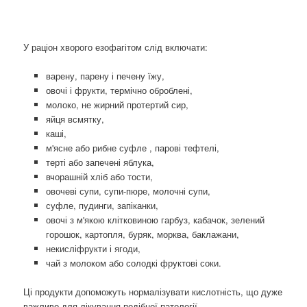
У раціон хворого езофагітом слід включати:
варену, парену і печену їжу,
овочі і фрукти, термічно оброблені,
молоко, не жирний протертий сир,
яйця всмятку,
каші,
м'ясне або рибне суфле , парові тефтелі,
терті або запечені яблука,
вчорашній хліб або тости,
овочеві супи, супи-пюре, молочні супи,
суфле, пудинги, запіканки,
овочі з м'якою клітковиною гарбуз, кабачок, зелений
горошок, картопля, буряк, морква, баклажани,
некисліфрукти і ягоди,
чай з молоком або солодкі фруктові соки.
Ці продукти допоможуть нормалізувати кислотність, що дуже
важливо для лікування подібної патології.