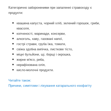
Категорично забороненими при запаленні стравоходу є
продукти:
квашена капуста, чорний хліб, зелений горошок, гриби,
квасоля,
копченості, маринади, консерви,
алкоголь, каву, газовані напої,
гострі страви, груба їжа, томати,
свіжа здобна випічка, листкове тісто,
міцні бульйони, щі, борщі і окрошка,
жирне м'ясо, риба,
нерафінована олія,
кисло-молочні продукти.
Читайте також:
Причини, симптоми і лікування катарального езофагіту