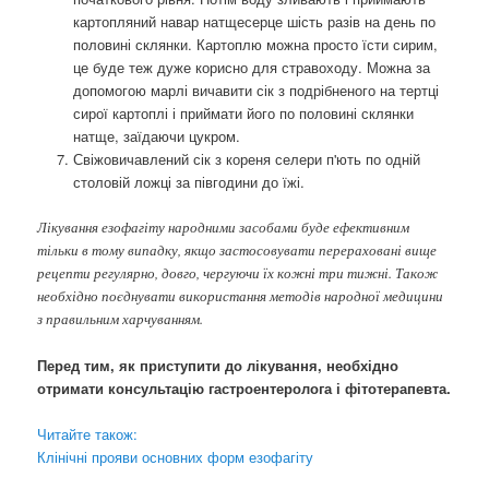
картопляний навар натщесерце шість разів на день по
половині склянки. Картоплю можна просто їсти сирим,
це буде теж дуже корисно для стравоходу. Можна за
допомогою марлі вичавити сік з подрібненого на тертці
сирої картоплі і приймати його по половині склянки
натще, заїдаючи цукром.
Свіжовичавлений сік з кореня селери п'ють по одній
столовій ложці за півгодини до їжі.
Лікування езофагіту народними засобами буде ефективним
тільки в тому випадку, якщо застосовувати перераховані вище
рецепти регулярно, довго, чергуючи їх кожні три тижні. Також
необхідно поєднувати використання методів народної медицини
з правильним харчуванням.
Перед тим, як приступити до лікування, необхідно
отримати консультацію гастроентеролога і фітотерапевта.
Читайте також:
Клінічні прояви основних форм езофагіту