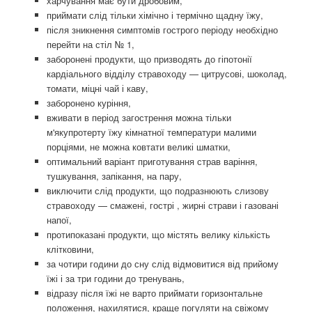
харчування має бути дробовим,
приймати слід тільки хімічно і термічно щадну їжу,
після зникнення симптомів гострого періоду необхідно
перейти на стіл № 1,
заборонені продукти, що призводять до гіпотонії
кардіального відділу стравоходу — цитрусові, шоколад,
томати, міцні чай і каву,
заборонено куріння,
вживати в період загострення можна тільки
м'якупротерту їжу кімнатної температури малими
порціями, не можна ковтати великі шматки,
оптимальний варіант приготування страв варіння,
тушкування, запікання, на пару,
виключити слід продукти, що подразнюють слизову
стравоходу — смажені, гострі , жирні страви і газовані
напої,
протипоказані продукти, що містять велику кількість
клітковини,
за чотири години до сну слід відмовитися від прийому
їжі і за три години до тренувань,
відразу після їжі не варто приймати горизонтальне
положення, нахилятися, краще погуляти на свіжому