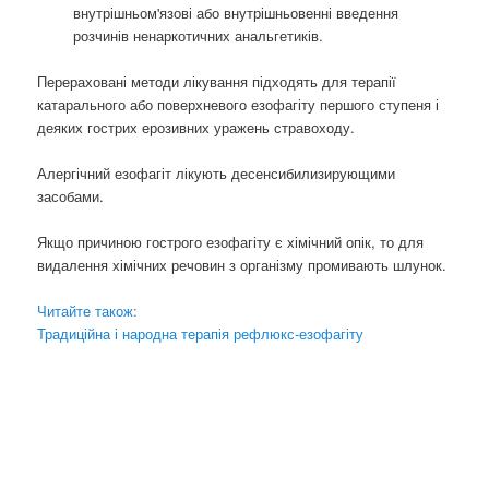
внутрішньом'язові або внутрішньовенні введення
розчинів ненаркотичних анальгетиків.
Перераховані методи лікування підходять для терапії
катарального або поверхневого езофагіту першого ступеня і
деяких гострих ерозивних уражень стравоходу.
Алергічний езофагіт лікують десенсибилизирующими
засобами.
Якщо причиною гострого езофагіту є хімічний опік, то для
видалення хімічних речовин з організму промивають шлунок.
Читайте також:
Традиційна і народна терапія рефлюкс-езофагіту