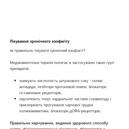
Лікування хронічного езофагіту
як правильно лікувати хронічний езофагіт?
Медикаментозна терапія полягає в застосуванні таких груп
препаратів:
знижують кислотність шлункового соку - гелеві
антациди, інгібітори протоновой помпи, блокатори
гістамінових рецепторів,
підсилюють тонус кардіальної частини стравоходу і
прискорюють просування харчової грудки
холиномиметики, блокатори дОФА-рецепторів.
Правильне харчування, ведення здорового способу
життя, фізіотерапевтичне лікування, фітотерапія є