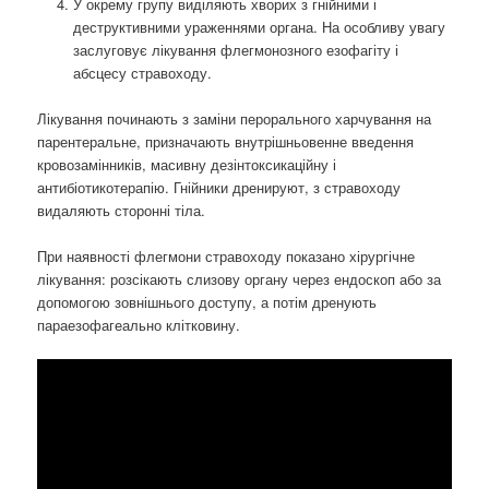
У окрему групу виділяють хворих з гнійними і
деструктивними ураженнями органа. На особливу увагу
заслуговує лікування флегмонозного езофагіту і
абсцесу стравоходу.
Лікування починають з заміни перорального харчування на
парентеральне, призначають внутрішньовенне введення
кровозамінників, масивну дезінтоксикаційну і
антибіотикотерапію. Гнійники дренируют, з стравоходу
видаляють сторонні тіла.
При наявності флегмони стравоходу показано хірургічне
лікування: розсікають слизову органу через ендоскоп або за
допомогою зовнішнього доступу, а потім дренують
параезофагеально клітковину.