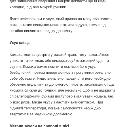
для запобігання свербіння і набряк докласти що ні будь
холодне, лід або мокрий рушник.
Дуже небезпечним є укус, який припав на мову або полсть
рота, в таких випадках може статися задуха, тому слід
негайно викликати швидку допомогу.
Укус кліща
Комаха можна зустріти у високій траві, тому намагайтеся
уникати таких місць або використовуйте закритий одяг та
взуття. Комаха важко помітити оскільки його укус
безболісний, поетом повертаючись з прогулянки ретельно
себе обстежте. Якщо виявлено паразит, то його необхідно
обережно видалити за допомогою пінцета, захопивши кліща
якомога ближче до голівки, але несильно щоб її не відірвати
спіралеподібними рухами поступово витягувати комаха, без
різких рухів. Місце укусу змастити антисептиком. При
піднятті температури, погане самопочуття необхідно
звертатися за медичною допомогою.
Методи заходи на природі в лісі