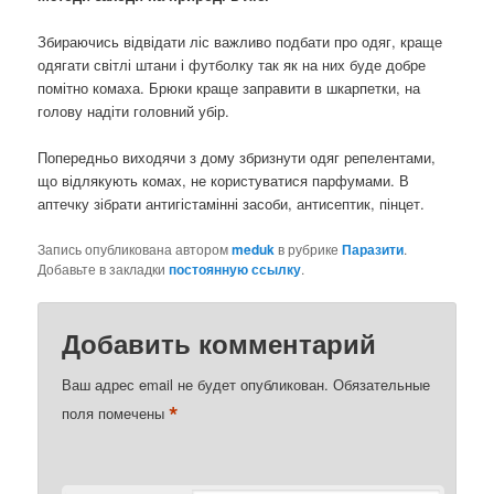
Збираючись відвідати ліс важливо подбати про одяг, краще
одягати світлі штани і футболку так як на них буде добре
помітно комаха. Брюки краще заправити в шкарпетки, на
голову надіти головний убір.
Попередньо виходячи з дому збризнути одяг репелентами,
що відлякують комах, не користуватися парфумами. В
аптечку зібрати антигістамінні засоби, антисептик, пінцет.
Запись опубликована автором
meduk
в рубрике
Паразити
.
Добавьте в закладки
постоянную ссылку
.
Добавить комментарий
Ваш адрес email не будет опубликован.
Обязательные
*
поля помечены