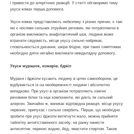
і привести до алергічних реакцій. У статті обговоримо тему
укуси комах перша допомога.
Укуси комах представляють небезпеку з різних причин, є такі
які є носіями сильних отруйних речовин, які потрапляючи в
організм викликають анафілактичний шок, людина може
втрачати свідомість, місце укусу сильно набрякає,
сповільнюється дихання, шкіра блідне, при таких симптомах
необхідно діяти негайно викликати невідкладну допомогу.
Укуси мурашок, комарів, бджіл
Мурахи і бджоли кусають людину в цілях самооборони, це
відбувається із–за необережності людини і абсолютно
випадково. При укусі в організм потрапляють хімічні
речовини білки та інші компоненти, які діють як сильний
алерген. Звичайно ж, виникає відповідна реакція, місце укусу
червоніє, припухає і сильно свербить. Перше, що необхідно
зробити при укусі бджоли витягнути жало, можна прийняти
таблетку антигістамінного засобу, на ранку нанести
антисептик, перекис водню, йод, змастити спиртом. Також