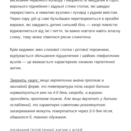
верхнього піднебіння і задньої стінки глотки, які швидко
переростають в невеликі вузлики і пухирці з рідким вмістом.
Через пару діб ці самі бульбашки перетворюються в ерозійні
виразки, які завдають дитині сильний біль — хворі повністю
відмовляються від їжі і пиття, їм важко ковтати навіть власну
слину, тому може з'явитися рясне слинотеча.
Крім видимих ​​змін слизової глотки і ротової порожнини,
відбувається збільшення підщелепних і шийних лімфатичних
вузлів — це вважається характерною ознакою герпетичної
ангіни.
Зверніть увагу:
якщо герпетична ангіна протікає в
звичайній формі, то температура тіла хворої дитини
нормалізується вже на 4-5 день хвороби, а виразки
проходять протягом тижня. Але якщо імунітет у дитини
ослаблений, то характерні симптоми розглянутого
захворювання можуть повертатися через 2-3 дня після,
здавалося б, повного одужання.
ЛІКУВАННЯ ГЕРПЕТИЧНОЇ АНГІНИ У ДІТЕЙ