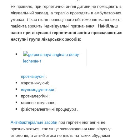
Як правило, при герпетичної ангіні дитини не поміщають в
лікувальний заклад, а терапію проводять в амбулаторних
умовах. Лікар після повноцінного обстеження маленького
пацієнта зробить індивідуальні призначення.
Найбільш
часто при лікуванні герпетичної ангіни призначаються
наступні групи лікарських засобів:
противірусні
;
жарознижуючі;
імуномодулятори
;
протиалергічні;
місцеве лікування;
фізіотерапевтичні процедури .
Антибактеріальні засоби
при герпетичної ангіні не
призначаються, так як це захворювання має вірусну
етіологію, а антибіотики не діють на таких збудників