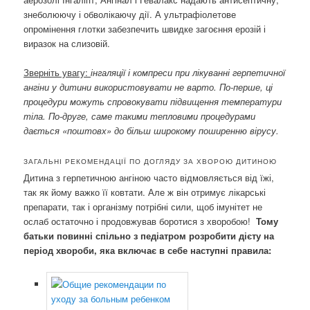
знеболюючу і обволікаючу дії. А ультрафіолетове
опромінення глотки забезпечить швидке загоєння ерозій і
виразок на слизовій.
Зверніть увагу:
інгаляції і компреси при лікуванні герпетичної
ангіни у дитини використовувати не варто. По-перше, ці
процедури можуть спровокувати підвищення температури
тіла. По-друге, саме такими тепловими процедурами
дається «поштовх» до більш широкому поширенню вірусу.
ЗАГАЛЬНІ РЕКОМЕНДАЦІЇ ПО ДОГЛЯДУ ЗА ХВОРОЮ ДИТИНОЮ
Дитина з герпетичною ангіною часто відмовляється від їжі,
так як йому важко її ковтати. Але ж він отримує лікарські
препарати, так і організму потрібні сили, щоб імунітет не
ослаб остаточно і продовжував боротися з хворобою!
Тому
батьки повинні спільно з педіатром розробити дієту на
період хвороби, яка включає в себе наступні правила: