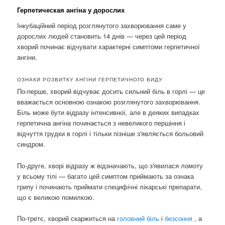
Герпетическая ангіна у дорослих
Інкубаційний період розглянутого захворювання саме у
дорослих людей становить 14 днів — через цей період
хворий починає відчувати характерні симптоми герпетичної
ангіни.
ОЗНАКИ РОЗВИТКУ АНГІНИ ГЕРПЕТИЧНОГО ВИДУ
По-перше, хворий відчуває досить сильний біль в горлі — це
вважається основною ознакою розглянутого захворювання.
Біль може бути відразу інтенсивної, але в деяких випадках
герпетична ангіна починається з невеликого першіння і
відчуття грудки в горлі і тільки пізніше з'являється больовий
синдром.
По-друге, хворі відразу ж відзначають, що з'явилася ломоту
у всьому тілі — багато цей симптом приймають за ознака
грипу і починають приймати специфічні лікарські препарати,
що є великою помилкою.
По-третє, хворий скаржиться на
головний біль
і
безсоння
, а