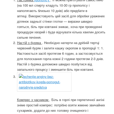
(на 100 мл спирту кладуть 10-30 гр прополісу і
наполягають близько 10 днів) або придбати в
аптеці. Використовують цей засіб для обробки уражених
ділянок задньої стінки глотки — виразки швидко
гояться, біль при ковтанні зникає, хоча при проведенні
процедури хворий і буде відчувати кілька хвилин досить
сильне печіння.
Настій з буряка
. Необхідно натерти на дрібній тертці
червоний буряк і залити кашку окропом в пропорції 1: 1.
Настоюється засіб протягом 6 годин, а застосовується
для полоскання горла кожні 2 години протягом 2-3 днів.
Настій з буряка допоможе швидко позбутися від
запального процесу і зменшити біль при ковтанні.
Компрес з часником
. Біль в горлі при герпетичної ангіні
зніме простий компрес: потрібно взяти жменю звичайних
сухариків, додати до них головку очищеного і