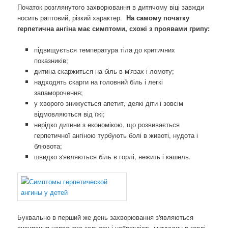
Початок розглянутого захворювання в дитячому віці завжди
носить раптовий, різкий характер.
На самому початку
герпетична ангіна має симптоми, схожі з проявами грипу:
підвищується температура тіла до критичних
показників;
дитина скаржиться на біль в м'язах і ломоту;
надходять скарги на головний біль і легкі
запаморочення;
у хворого знижується апетит, деякі діти і зовсім
відмовляються від їжі;
нерідко дитини з економікою, що розвивається
герпетичної ангіною турбують болі в животі, нудота і
блювота;
швидко з'являються біль в горлі, нежить і кашель.
Буквально в перший же день захворювання з'являються
висипання червоного кольору і набряклість мигдалин в горлі,