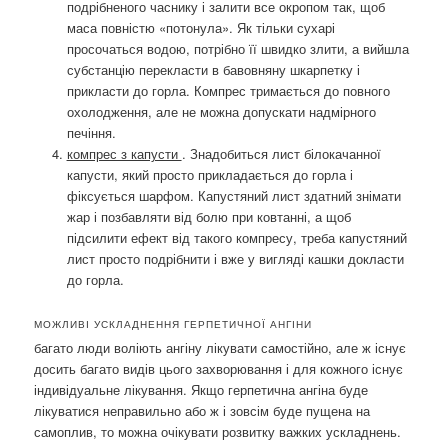
подрібненого часнику і залити все окропом так, щоб
маса повністю «потонула». Як тільки сухарі
просочаться водою, потрібно її швидко злити, а вийшла
субстанцію перекласти в бавовняну шкарпетку і
прикласти до горла. Компрес тримається до повного
охолодження, але не можна допускати надмірного
печіння.
компрес з капусти
. Знадобиться лист білокачанної
капусти, який просто прикладається до горла і
фіксується шарфом. Капустяний лист здатний знімати
жар і позбавляти від болю при ковтанні, а щоб
підсилити ефект від такого компресу, треба капустяний
лист просто подрібнити і вже у вигляді кашки докласти
до горла.
МОЖЛИВІ УСКЛАДНЕННЯ ГЕРПЕТИЧНОЇ АНГІНИ
багато люди воліють ангіну лікувати самостійно, але ж існує
досить багато видів цього захворювання і для кожного існує
індивідуальне лікування. Якщо герпетична ангіна буде
лікуватися неправильно або ж і зовсім буде пущена на
самоплив, то можна очікувати розвитку важких ускладнень.