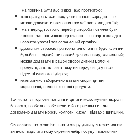
їжа повинна бути або рідкої, або протертою;
температура страв, продуктів і напоїв середня — не
можна допускати вживання гарячої або холодної їжі;
їжа в період гострого перебігу хвороби повинна бути
легкою, але поживною одночасно — не варто занадто
навантажувати і так ослаблений організм;
ідеальним стравою при герпетичної ангіні буде курячий
бульйон — рідкий, не важкий дляорганізму, живильний;
можна додавати в раціон хворої дитини молочні
продукти, але тільки в тому випадку, якщо у нього
відсутні блювота і діарея;
категорично заборонено давати хворій дитині
мариновані, солоні і копчені продукти.
Так як на тлі герпетичної ангіни дитини може мучити діарея і
блювота, необхідно забезпечити його рясним питтям —
дозволено давати морси, компоти, киселі, відвар з шипшини.
Обов'язково потрібно ізолювати хвору дитину з герпетичною
ангіною, виділити йому окремий набір посуду і виключити