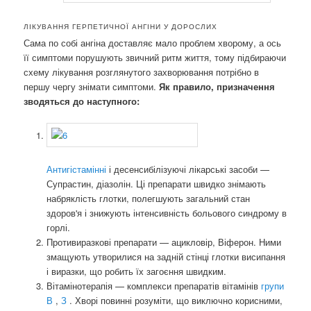
ЛІКУВАННЯ ГЕРПЕТИЧНОЇ АНГІНИ У ДОРОСЛИХ
Сама по собі ангіна доставляє мало проблем хворому, а ось
її симптоми порушують звичний ритм життя, тому підбираючи
схему лікування розглянутого захворювання потрібно в
першу чергу знімати симптоми.
Як правило, призначення
зводяться до наступного:
Антигістамінні
і десенсибілізуючі лікарські засоби —
Супрастин, діазолін. Ці препарати швидко знімають
набряклість глотки, полегшують загальний стан
здоров'я і знижують інтенсивність больового синдрому в
горлі.
Противиразкові препарати — ацикловір, Віферон. Ними
змащують утворилися на задній стінці глотки висипання
і виразки, що робить їх загоєння швидким.
Вітамінотерапія — комплекси препаратів вітамінів
групи
В
,
З
. Хворі повинні розуміти, що виключно корисними,