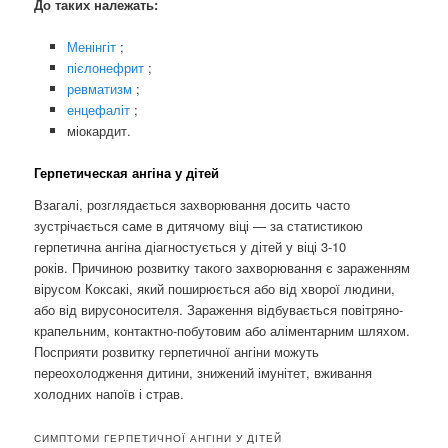
До таких належать:
Менінгіт
;
пієлонефрит
;
ревматизм
;
енцефаліт
;
міокардит.
Герпетическая ангіна у дітей
Взагалі, розглядається захворювання досить часто
зустрічається саме в дитячому віці — за статистикою
герпетична ангіна діагностується у дітей у віці 3-10
років. Причиною розвитку такого захворювання є зараженням
вірусом Коксакі, який поширюється або від хворої людини,
або від вирусоносителя. Зараження відбувається повітряно-
крапельним, контактно-побутовим або аліментарним шляхом.
Посприяти розвитку герпетичної ангіни можуть
переохолодження дитини, знижений імунітет, вживання
холодних напоїв і страв.
СИМПТОМИ ГЕРПЕТИЧНОЇ АНГІНИ У ДІТЕЙ