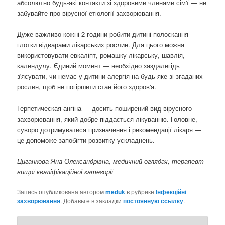
абсолютно будь-які контакти зі здоровими членами сім'ї — не
забувайте про вірусної етіології захворювання.
Дуже важливо кожні 2 години робити дитині полоскання
глотки відварами лікарських рослин. Для цього можна
використовувати евкаліпт, ромашку лікарську, шавлія,
календулу. Єдиний момент — необхідно заздалегідь
з'ясувати, чи немає у дитини алергія на будь-яке зі згаданих
рослин, щоб не погіршити стан його здоров'я.
Герпетическая ангіна — досить поширений вид вірусного
захворювання, який добре піддається лікуванню. Головне,
суворо дотримуватися призначення і рекомендації лікаря —
це допоможе запобігти розвитку ускладнень.
Циганкова Яна Олександрівна, медичний оглядач, терапевт
вищої кваліфікаційної категорії
Запись опубликована автором
meduk
в рубрике
Інфекційні
захворювання
. Добавьте в закладки
постоянную ссылку
.