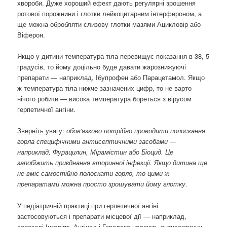
хвороби. Дуже хороший ефект дають регулярні зрошення
ротової порожнини і глотки лейкоцитарним інтерфероном, а
ще можна обробляти слизову глотки мазями Ацикловір або
Віферон.
Якщо у дитини температура тіла перевищує показання в 38, 5
градусів, то йому доцільно буде давати жарознижуючі
препарати — наприклад, Ібупрофен або Парацетамол. Якщо
ж температура тіла нижче зазначених цифр, то не варто
нічого робити — висока температура бореться з вірусом
герпетичної ангіни.
Зверніть увагу:
обов'язково потрібно проводити полоскання
горла специфічними антисептичними засобами —
наприклад, Фурацилин, Мірамістин або Біоцид. Це
запобіжить приєднання вторинної інфекції. Якщо дитина ще
не вміє самостійно полоскати горло, то цими ж
препаратами можна просто зрошувати йому глотку.
У педіатричній практиці при герпетичної ангіні
застосовуються і препарати місцевої дії — наприклад,
аерозолі Інгаліпт, Ангінал і Гевалакс надають антисептичну,