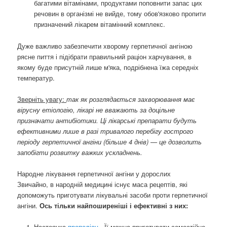
багатими вітамінами, продуктами поповнити запас цих
речовин в організмі не вийде, тому обов'язково пропити
призначений лікарем вітамінний комплекс.
Дуже важливо забезпечити хворому герпетичної ангіною
рясне пиття і підібрати правильний раціон харчування, в
якому буде присутній лише м'яка, подрібнена їжа середніх
температур.
Зверніть увагу:
так як розглядається захворювання має
вірусну етіологію, лікарі не вважають за доцільне
призначати антибіотики. Ці лікарські препарати будуть
ефективними лише в разі тривалого перебігу гострого
періоду герпетичної ангіни (більше 4 днів) — це дозволить
запобігти розвитку важких ускладнень.
Народне лікування герпетичної ангіни у дорослих
Звичайно, в народній медицині існує маса рецептів, які
допоможуть приготувати лікувальні засоби проти герпетичної
ангіни.
Ось тільки найпоширеніші і ефективні з них:
Настоянка
прополісу
. Її можна приготувати самостійно