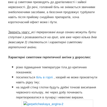
вже ці симптоми призводять до дратівливості і зайвої
нервозності. До речі, головний біль не знімається звичними
знеболюючими засобами, а безсоння продовжує турбувати
навіть після прийому снодійних препаратів, хоча
короткочасний ефект може і бути.
Зверніть увагу:
всі перераховані вище ознаки можуть бути
сплутані з розвиваються на грип, але вже через кілька днів
(максимум 3) з'являються і характерні симптоми
герпетичної ангіни.
Характерні симптоми герпетичної ангіни у дорослих:
різке підвищення температури тіла до критичних
показників;
посилюється
біль в горлі
, хворий не може проковтнути
навіть рідку їжу;
на задній стінці глотки будуть дрібні точкові висипання
червоного кольору, які через добу починають
перетворюватися в пухирці і невеликі виразки.