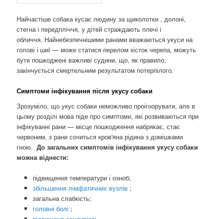
Найчастіше собака кусає людину за щиколотки , долоні,
стегна і передпліччя, у дітей страждають плечі і
обличчя. Найнебезпечнішими ранами вважаються укуси на
голові і шиї — може статися перелом кісток черепа, можуть
бути пошкоджені важливі судини, що, як правило,
закінчується смертельним результатом потерпілого.
Симптоми інфікування після укусу собаки
Зрозуміло, що укус собаки неможливо проігнорувати, але в
цьому розділі мова піде про симптоми, які розвиваються при
інфікуванні рани — місце пошкодження набрякає, стає
червоним, з рани сочиться кров'яна рідина з домішками
гною.
До загальних симптомів інфікування укусу собаки
можна віднести:
підвищення температури і озноб;
збільшення лімфатичних вузлів
;
загальна слабкість;
головні болі
;
підвищена сонливість
.