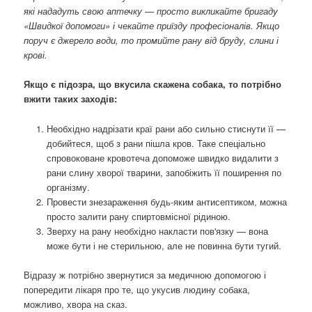
які нададуть свою аптечку — просто викликайте бригаду
«Швидкої допомоги» і чекайте приїзду професіоналів. Якщо
поруч є джерело води, то промийте рану від бруду, слини і
крові.
Якщо є підозра, що вкусила скажена собака, то потрібно
вжити таких заходів:
Необхідно надрізати краї рани або сильно стиснути її —
добийтеся, щоб з рани пішла кров. Таке спеціально
спровоковане кровотеча допоможе швидко видалити з
рани слину хворої тварини, запобіжить її поширення по
організму.
Провести знезараження будь-яким антисептиком, можна
просто залити рану спиртовмісної рідиною.
Зверху на рану необхідно накласти пов'язку — вона
може бути і не стерильною, але не повинна бути тугий.
Відразу ж потрібно звернутися за медичною допомогою і
попередити лікаря про те, що укусив людину собака,
можливо, хвора на сказ.