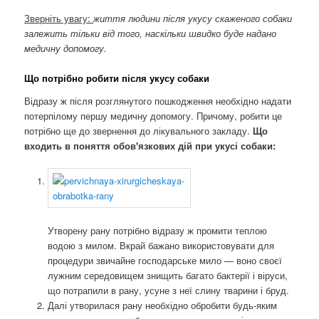
Зверніть увагу:
життя людини після укусу скаженого собаки
залежить тільки від того, наскільки швидко буде надано
медичну допомогу.
Що потрібно робити після укусу собаки
Відразу ж після розглянутого пошкодження необхідно надати
потерпілому першу медичну допомогу. Причому, робити це
потрібно ще до звернення до лікувального закладу.
Що
входить в поняття обов'язкових дій при укусі собаки:
Утворену рану потрібно відразу ж промити теплою
водою з милом. Вкрай бажано використовувати для
процедури звичайне господарське мило — воно своєї
лужним середовищем знищить багато бактерії і віруси,
що потрапили в рану, усуне з неї слину тварини і бруд.
Далі утворилася рану необхідно обробити будь-яким