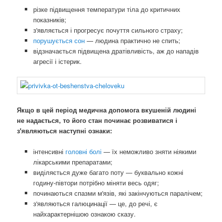
різке підвищення температури тіла до критичних
показників;
з'являється і прогресує почуття сильного страху;
порушується сон
— людина практично не спить;
відзначається підвищена дратівливість, аж до нападів
агресії і істерик.
Якщо в цей період медична допомога вкушеній людині
не надається, то його стан починає розвиватися і
з'являються наступні ознаки:
інтенсивні
головні болі
— їх неможливо зняти ніякими
лікарськими препаратами;
виділяється дуже багато поту — буквально кожні
годину-півтори потрібно міняти весь одяг;
починаються спазми м'язів, які закінчуються паралічем;
з'являються галюцинації — це, до речі, є
найхарактернішою ознакою сказу.