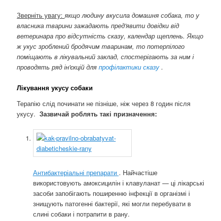
Зверніть увагу:
якщо людину вкусила домашня собака, то у
власника тварини зажадають пред'явити довідки від
ветеринара про відсутність сказу, календар щеплень. Якщо
ж укус зроблений бродячим тваринам, то потерпілого
поміщають в лікувальний заклад, спостерігають за ним і
проводять ряд ін'єкцій для
профілактики сказу
.
Лікування укусу собаки
Терапію слід починати не пізніше, ніж через 8 годин після
укусу.
Зазвичай роблять такі призначення:
Антибактеріальні препарати
. Найчастіше
використовують амоксицилін і клавуланат — ці лікарські
засоби запобігають поширенню інфекції в організмі і
знищують патогенні бактерії, які могли перебувати в
слині собаки і потрапити в рану.