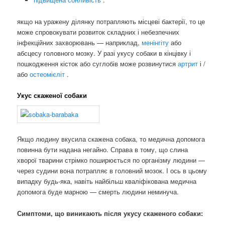
якщо на уражену ділянку потрапляють місцеві бактерії, то це
може спровокувати розвиток складних і небезпечних
інфекційних захворювань — наприклад,
менінгіту
або
абсцесу головного мозку. У разі укусу собаки в кінцівку і
пошкодження кісток або суглобів може розвинутися
артрит
і /
або
остеомієліт
.
Укус скаженої собаки
Якщо людину вкусила скажена собака, то медична допомога
повинна бути надана негайно. Справа в тому, що слина
хворої тварини стрімко поширюється по організму людини —
через судини вона потрапляє в головний мозок. І ось в цьому
випадку будь-яка, навіть найбільш кваліфікована медична
допомога буде марною — смерть людини неминуча.
Симптоми, що виникають після укусу скаженого собаки: