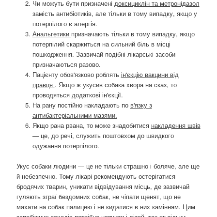
Чи можуть бути призначені
доксициклін та метронідазол
замість антибіотиків, але тільки в тому випадку, якщо у
потерпілого є алергія.
Анальгетики
призначають тільки в тому випадку, якщо
потерпілий скаржиться на сильний біль в місці
пошкодження. Зазвичай подібні лікарські засоби
призначаються разово.
Пацієнту обов'язково роблять
ін'єкцію вакцини від
правця
. Якщо ж укусив собака хвора на сказ, то
проводяться додаткові ін'єкції.
На рану постійно накладають по
в'язку з
антибактеріальними мазями.
Якщо рана рвана, то може знадобитися
накладення швів
— це, до речі, служить поштовхом до швидкого
одужання потерпілого.
Укус собаки людини — це не тільки страшно і боляче, але ще
й небезпечно. Тому лікарі рекомендують остерігатися
бродячих тварин, уникати відвідування місць, де зазвичай
гуляють зграї бездомних собак, не чіпати щенят, що не
махати на собак палицею і не кидатися в них камінням. Цим
запобіжних заходів потрібно навчити і дітей, так як тільки