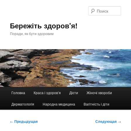
Перейти
к
Поис
основному
содержимому
Бережіть здоров'я!
Поради, як бути здоровим
Главное
Головна
Краса і здоров’я
Дієти
Жіночі хвороби
меню
Дерматологія
Народна медицина
Вагітність і діти
Навигация
←
Предыдущая
Следующая
→
по