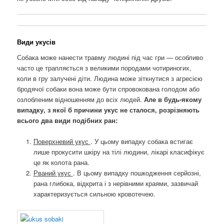
Види укусів
Собака може нанести травму людині під час гри — особливо
часто це трапляється з великими породами чотириногих,
коли в гру залучені діти. Людина може зіткнутися з агресією
бродячої собаки вона може бути спровокована голодом або
озлобленим відношенням до всіх людей.
Але в будь-якому
випадку, з якої б причини укус не сталося, розрізняють
всього два види подібних ран:
Поверхневий укус
. У цьому випадку собака встигає
лише прокусити шкіру на тілі людини, лікарі класифікує
це як колота рана.
Рваний укус
. В цьому випадку пошкодження серйозні,
рана глибока, відкрита і з нерівними краями, зазвичай
характеризується сильною кровотечею.