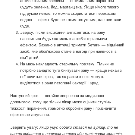
антисептичним засобом — оптимальним варіантом
будуть зеленка, йод, марганцівка. Якщо нічого такого
під рукою немає, то можна скористатися перекисом
водню — ефект буде не таким потужним, але все-таки
буде.
Зверху, після висихання антисептика, на рану
наноситься будь-яка мазь з антибактеріальним
ефектом. Бажано в аптечці тримати Бетаин — відмінний
засіб, яке обов'язково стане в нагоді при наявності в
сім'ї дітей.
На мазь накладають стерильну пов'язку. Тільки не
потрібно занадто туго бинтувати рану — краще нехай з
неї сочиться кров, так як разом з нею можуть
виділятися з рани патогенні бактерії і бруд.
Наступний крок — негайне звернення за медичною
допомогою, тому що тільки лікар може оцінити ступінь
тяжкості поранення, грамотно обробити рану і призначити
ефективне лікування.
Зверніть увагу:
якщо укус собаки стався на вулиці, то не
варто кидатися в пошуках аптеки або жалісливих жителів,