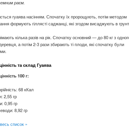
земним раєм.
ться гуаява насінням. Спочатку їх пророщують, потім методом
ння формують гіллясті саджанці, які згодом висаджують в грунт
імають кілька разів на рік. Спочатку основний — до 80 кг з одног
деревця, а потім 2-3 рази збирають ті плоди, які спочатку були
ми.
цінність та склад Гуаява
інність 100 г:
рійність: 68 кКал
и: 2,55 гр
: 0,95 гр
еводи: 8,92 гр
весь список »