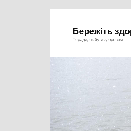
Перейти
к
основному
Бережіть здо
содержимому
Поради, як бути здоровим