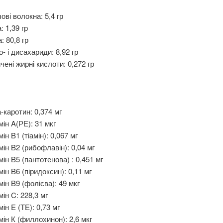
ові волокна: 5,4 гр
: 1,39 гр
: 80,8 гр
- і дисахариди: 8,92 гр
чені жирні кислоти: 0,272 гр
-каротин: 0,374 мг
мін A(РЕ): 31 мкг
мін B1 (тіамін): 0,067 мг
мін B2 (рибофлавін): 0,04 мг
мін B5 (пантотенова) : 0,451 мг
мін B6 (піридоксин): 0,11 мг
мін B9 (фолієва): 49 мкг
мін C: 228,3 мг
мін E (ТЕ): 0,73 мг
мін К (филлохинон): 2,6 мкг