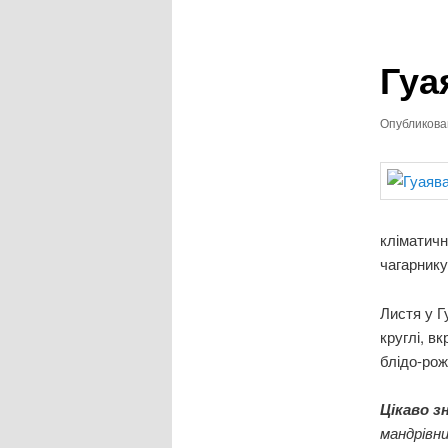
записям
Гуа
Опубликов
кліматичн
чагарнику
Листя у Гу
круглі, в
блідо-рож
Цікаво з
мандрівн