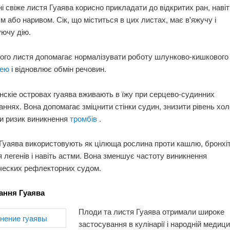
і свіже листя Гуаява корисно прикладати до відкритих ран, навіт
м або наривом. Сік, що міститься в цих листах, має в'яжучу і
ючу дію.
хого листя допомагає нормалізувати роботу шлунково-кишкового 
рею
і відновлює обмін речовин.
інскіе островах гуаява вживають в їжу при серцево-судинних
ннях. Вона допомагає зміцнити стінки судин, знизити рівень хо
и ризик виникнення
тромбів
.
Гуаява використовують як цілюща рослина проти кашлю, бронхіт
 легенів і навіть астми. Вона зменшує частоту виникнення
ческих рефлекторних судом.
ання Гуаява
Плоди та листя Гуаява отримали широке
застосування в кулінарії і народній медици