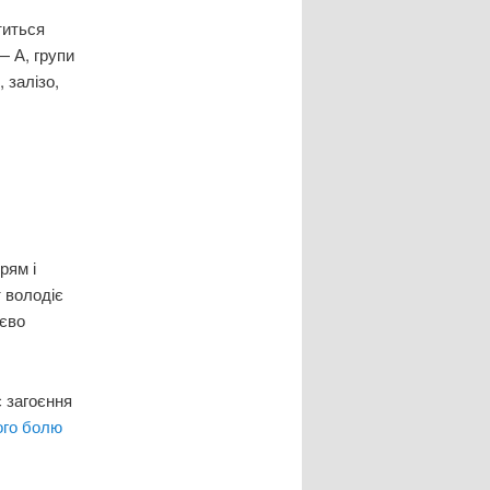
титься
— А, групи
 залізо,
рям і
т володіє
тєво
є загоєння
ого болю