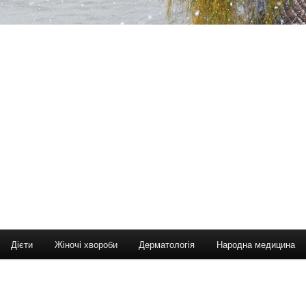
Дієти
Жіночі хвороби
Дерматологія
Народна медицина