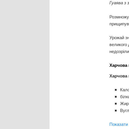
Гуаява з 
Розмножує
прищипува
Урожай зн
великого 
недозріли
Харчова 
Харчова ц
Кало
білк
Жири
Вугл
Показати 