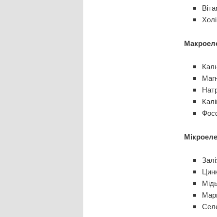
Віта
Холі
Макроел
Каль
Магн
Натр
Калі
Фосф
Мікроеле
Залі
Цинк
Мідь
Марг
Селе