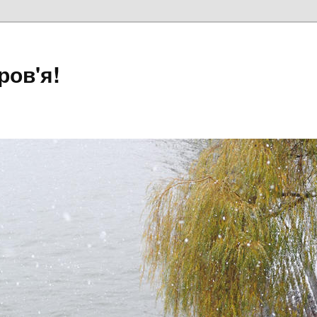
ров'я!