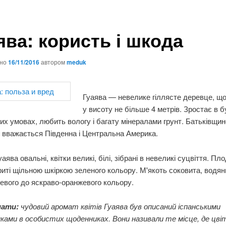
ява: користь і шкода
ано
16/11/2016
автором
meduk
Гуаява — невелике гіллясте деревце, що
у висоту не більше 4 метрів. Зростає в 
их умовах, любить вологу і багату мінералами грунт. Батьківщи
 вважається Південна і Центральна Америка.
аява овальні, квітки великі, білі, зібрані в невеликі суцвіття. Пл
криті щільною шкіркою зеленого кольору. М'якоть соковита, водян
евого до яскраво-оранжевого кольору.
нати:
чудовий аромат квітів Гуаява був описаний іспанськими
иками в особистих щоденниках. Вони називали те місце, де цві