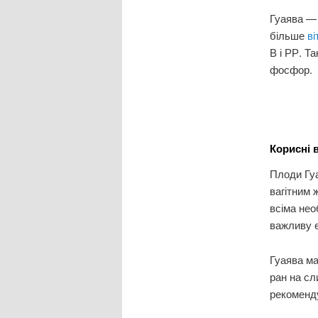
Гуаява — 
більше
ві
В і РР. Та
фосфор.
Корисні 
Плоди Гуа
вагітним 
всіма нео
важливу е
Гуаява ма
ран на сл
рекоменду