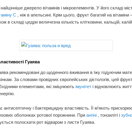
найцінніше джерело вітамінів і мікроелементів. У його складі міс
таміну С
, ніж в апельсині. Крім цього, фрукт багатий на вітаміни 
кож в складі цедри величезна кількість клітковини, кальцій, калій,
властивості Гуаява
ява рекомендовані до щоденного вживання в їжу годуючим мате
жінкам. За словами провідних європейських дієтологів, цей фрук
бхідними елементами, які зміцнюють
імунітет
і відновлюють жит
нергію.
є антисептичну і бактерицидну властивість. Її м'якоть прискорю
изових оболонках ротової порожнини. При
ангіні
, тонзиліті і
зубн
ється полоскати рот відваром з листя Гуаява.