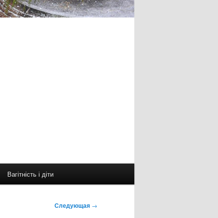
Вагітність і діти
Следующая
→