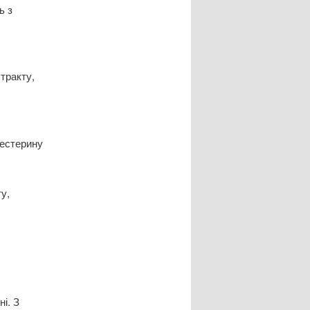
ь з
тракту,
лестерину
у,
ні. З