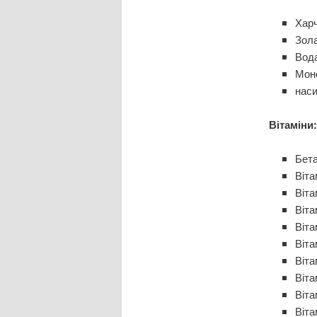
Харч
Зола
Вода
Моно
наси
Вітаміни:
Бета
Віта
Віта
Віта
Віта
Віта
Віта
Віта
Віта
Віта