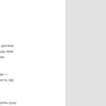
 досягає
будь-яких
ною
оди —
иста, від
туть кущі