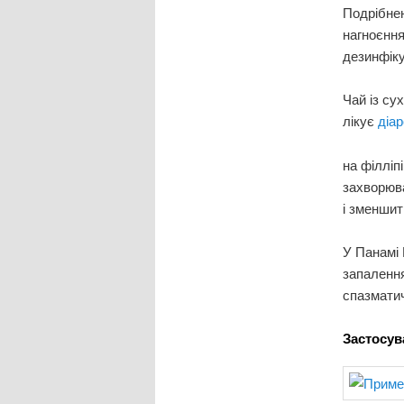
Подрібнен
нагноєння
дезинфіку
Чай із су
лікує
діа
на філліп
захворюва
і зменшит
У Панамі 
запалення
спазмати
Застосув