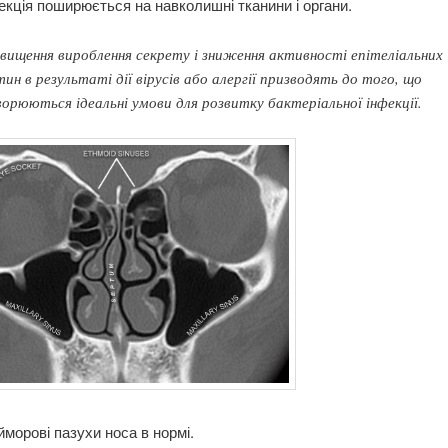
нфекція поширюється на навколишні тканини і органи.
вищення вироблення секрету і зниження активності епітеліальних
тин в результаті дії вірусів або алергії призводять до того, що
орюються ідеальні умови для розвитку бактеріальної інфекції.
айморові пазухи носа в нормі.