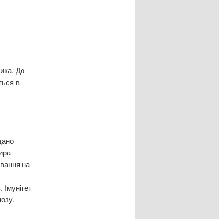
ика. До
ться в
дано
сира
авання на
. Імунітет
нозу.