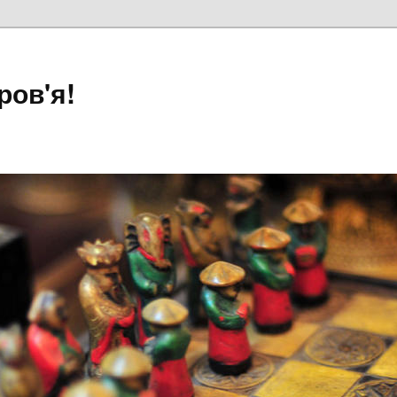
ров'я!