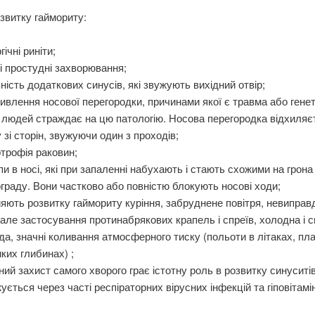
звитку гаймориту:
гічні риніти;
і простудні захворювання;
ність додаткових синусів, які звужують вихідний отвір;
ивлення носової перегородки, причинами якої є травма або генет
людей страждає на цю патологію. Носова перегородка відхиляє
 зі сторін, звужуючи один з проходів;
ртрофія раковин;
пи в носі, які при запаленні набухають і стають схожими на грона
граду. Вони частково або повністю блокують носові ходи;
яють розвитку гаймориту куріння, забруднене повітря, невиправ
але застосування протинабрякових крапель і спреїв, холодна і 
да, значні коливання атмосферного тиску (польоти в літаках, пл
ких глибинах) ;
ний захист самого хворого грає істотну роль в розвитку синуситів
ується через часті респіраторних вірусних інфекцій та гіповітамі