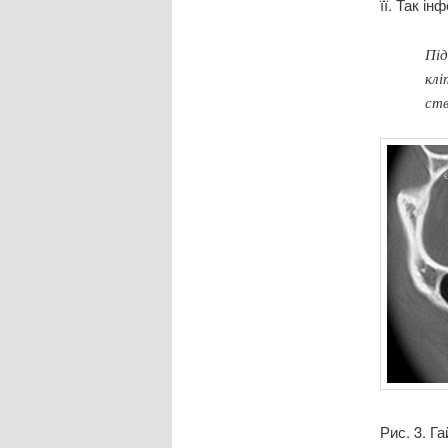
її. Так і
Під
клі
ств
Рис. 3. Г