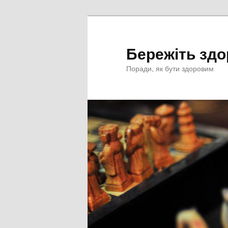
Перейти
к
основному
Бережіть здо
содержимому
Поради, як бути здоровим