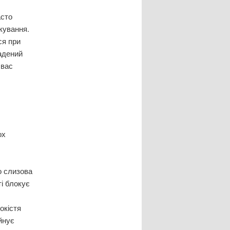
асто
кування.
ся при
ладений
 вас
ох
о слизова
і блокує
окістя
йнує