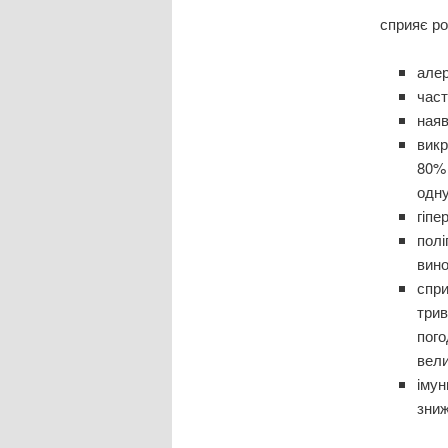
сприяє ро
алер
част
наяв
викр
80% 
одну
гіпе
полі
вино
спри
трив
пого
вели
імун
зниж