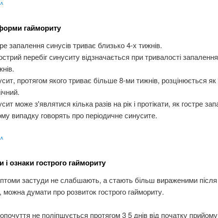
 ^
 форми гаймориту
ре запалення синусів триває близько 4-х тижнів.
острий перебіг синуситу відзначається при тривалості запаленн
жнів.
сит, протягом якого триває більше 8-ми тижнів, розцінюється як
ічний.
сит може з'являтися кілька разів на рік і протікати, як гостре за
му випадку говорять про періодичне синусите.
 ^
 і ознаки гострого гаймориту
томи застуди не слабшають, а стають більш вираженими після 
, можна думати про розвиток гострого гаймориту.
почуття не поліпшується протягом 3 5 днів від початку прийому