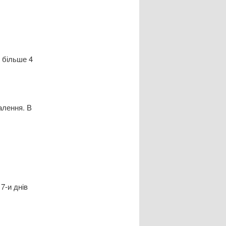
я більше 4
палення. В
7-и днів