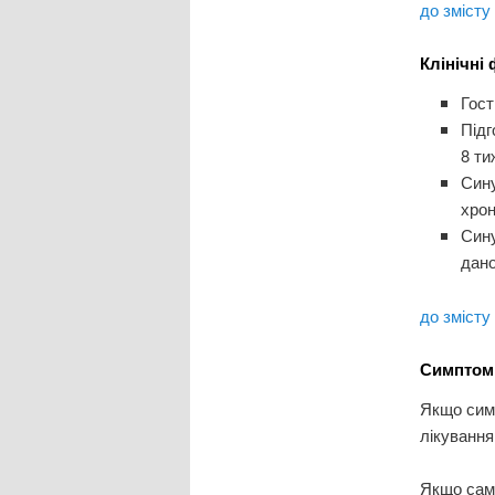
до змісту
Клінічні
Гост
Підг
8 ти
Сину
хрон
Сину
дано
до змісту
Симптоми
Якщо симп
лікування
Якщо само