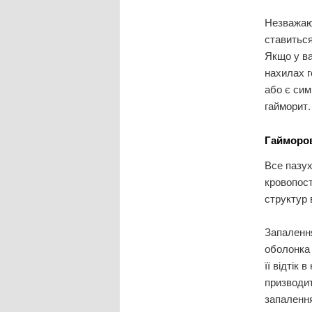
Незважаю
ставиться
Якщо у ва
нахилах г
або є сим
гайморит.
Гайморов
Все пазух
кровопост
структур 
Запалення
оболонка 
її відтік
призводит
запалення