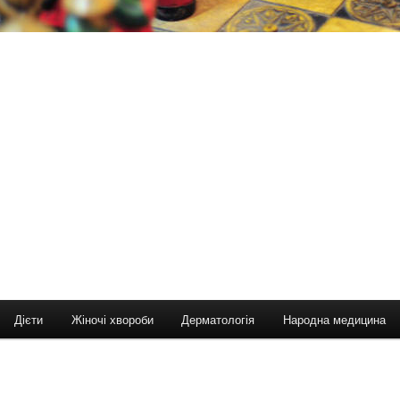
Дієти
Жіночі хвороби
Дерматологія
Народна медицина