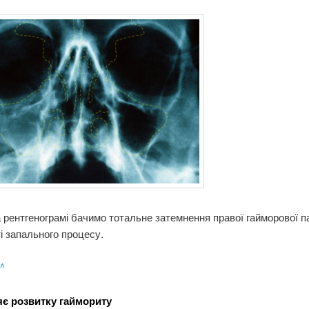
а рентгенограмі бачимо тотальне затемнення правої гайморової п
і запального процесу.
 ^
є розвитку гаймориту