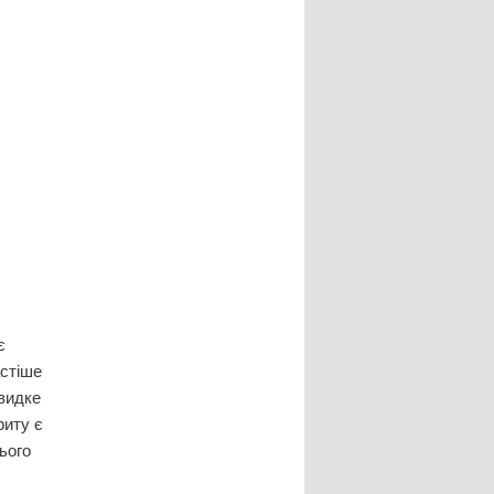
є
астіше
видке
риту є
ього