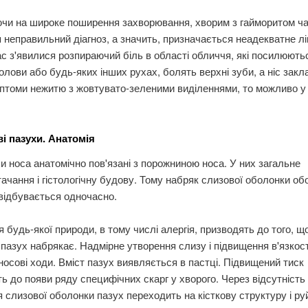
чи на широке поширення захворювання, хворим з гайморитом ч
 неправильний діагноз, а значить, призначається неадекватне лі
с з'явилися розпираючий біль в області обличчя, які посилюють
олови або будь-яких інших рухах, болять верхні зуби, а ніс зак
птоми нежитю з жовтувато-зеленими виділеннями, то можливо у
і пазухи. Анатомія
и носа анатомічно пов'язані з порожниною носа. У них загальне
ачання і гістологічну будову. Тому набряк слизової оболонки об
відбувається одночасно.
 будь-якої природи, в тому числі алергія, призводять до того, щ
пазух набрякає. Надмірне утворення слизу і підвищення в'язкост
 в носові ходи. Вміст пазух виявляється в пастці. Підвищений тиск
ь до появи ряду специфічних скарг у хворого. Через відсутність 
 слизової оболонки пазух переходить на кісткову структуру і ру