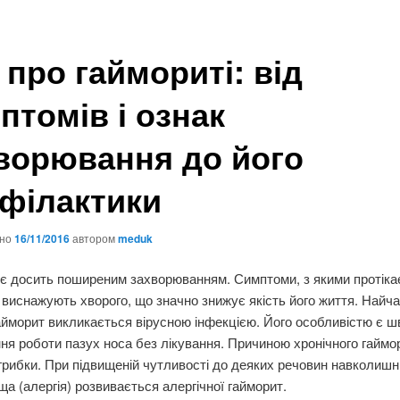
 про гаймориті: від
птомів і ознак
ворювання до його
філактики
ано
16/11/2016
автором
meduk
є досить поширеним захворюванням. Симптоми, з якими протіка
 виснажують хворого, що значно знижує якість його життя. Найч
айморит викликається вірусною інфекцією. Його особливістю є ш
ня роботи пазух носа без лікування. Причиною хронічного гаймо
і грибки. При підвищеній чутливості до деяких речовин навколишн
а (алергія) розвивається алергічної гайморит.