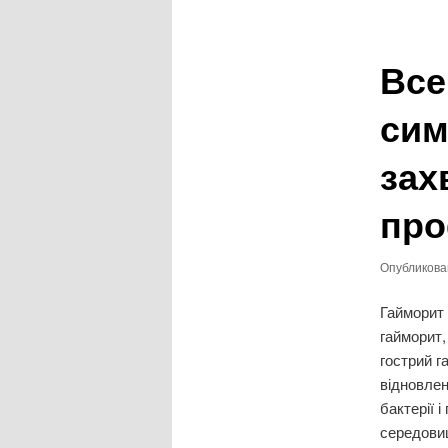
записям
Все
сим
зах
про
Опубликов
Гайморит 
гайморит,
гострий г
відновлен
бактерії 
середовищ