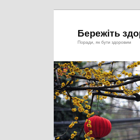
Перейти
к
основному
Бережіть здо
содержимому
Поради, як бути здоровим