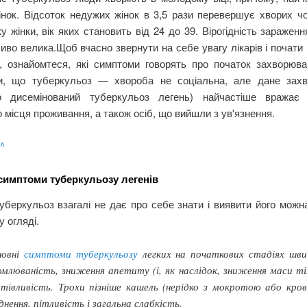
нок. Відсоток недужих жінок в 3,5 рази перевершує хворих чо
ку жінки, вік яких становить від 24 до 39. Вірогідність заражен
ливо велика.Щоб вчасно звернути на себе увагу лікарів і почати
я, ознайомтеся, які симптоми говорять про початок захворюва
и, що туберкульоз — хвороба не соціальна, але дане зах
о дисемінований туберкульоз легень) найчастіше вражає
о місця проживання, а також осіб, що вийшли з ув'язнення.
 ^
симптоми туберкульозу легенів
уберкульоз взагалі не дає про себе знати і виявити його мож
 огляді.
новні
симптоми туберкульозу
легких на початкових стадіях шв
млюваність, зниження апетиту (і, як наслідок, зниження маси ті
тівливість. Трохи пізніше кашель (нерідко з мокротою або кров
днення, пітливість і загальна слабкість.