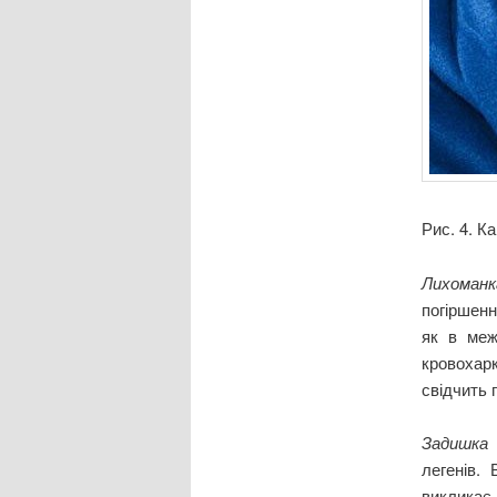
Рис. 4. К
Лихоман
погіршен
як в меж
кровохар
свідчить 
Задишк
легенів.
викликає