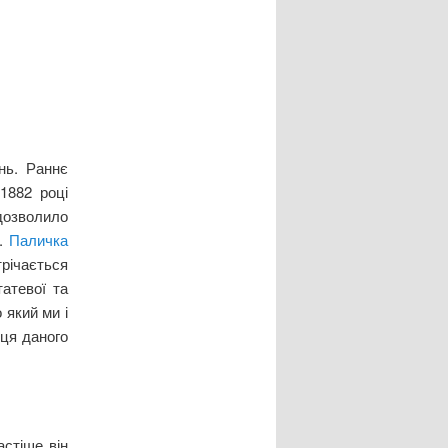
нь. Раннє
1882 році
дозволило
а.
Паличка
трічається
татевої та
 який ми і
тця даного
стіше він