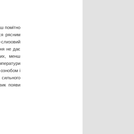
ьш помітно
ся рясним
-слизовий
ня не дає
ших, менш
емператури
 ознобом і
 сильного
зик появи