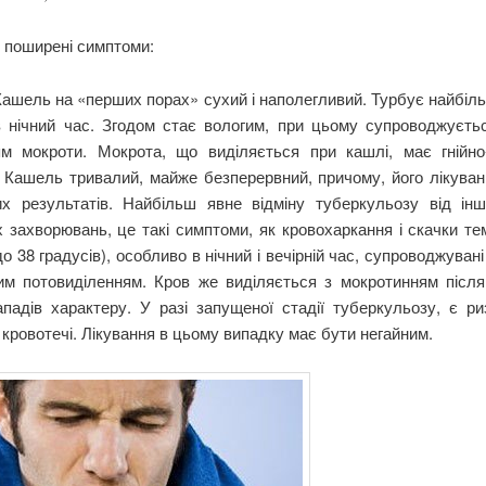
 поширені симптоми:
Кашель на «перших порах» сухий і наполегливий. Турбує найбіл
 в нічний час. Згодом стає вологим, при цьому супроводжуєть
ям мокроти. Мокрота, що виділяється при кашлі, має гнійно
. Кашель тривалий, майже безперервний, причому, його лікуван
их результатів. Найбільш явне відміну туберкульозу від ін
 захворювань, це такі симптоми, як кровохаркання і скачки т
 до 38 градусів), особливо в нічний і вечірній час, супроводжувані
им потовиділенням. Кров же виділяється з мокротинням після
падів характеру. У разі запущеної стадії туберкульозу, є ри
 кровотечі. Лікування в цьому випадку має бути негайним.