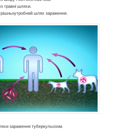
з травні шляхи.
трішньоутробний шлях зараження.
ляхи зараження туберкульозом.