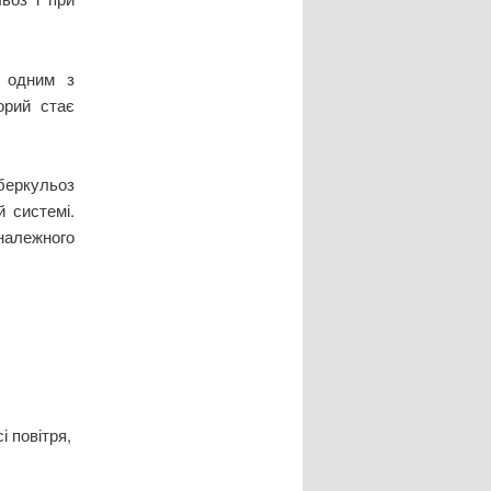
 одним з
орий стає
беркульоз
 системі.
належного
і повітря,