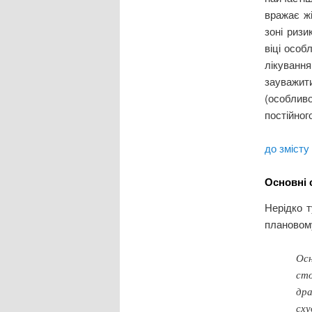
вражає жі
зоні ризи
віці особ
лікуванн
зауважит
(особлив
постійног
до змісту
Основні 
Нерідко т
плановому
Ос
сто
дра
сху