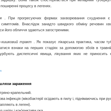
поширенні процесу в легенях.
ня
. При прогресуючих формах захворювання схуднення є
 симптомів. Внаслідок занадто швидкого обміну речовин хв
си його обличчя здаються загостреними.
о-кишковий тракт
. Як показує лікарська практика, часом ту
атися взнаки на перших стадіях за допомогою збоїв в травній
урбують диспепсичні явища, лікування яких не приносить 
 ^
шляхи зараження
тряно-крапельний.
ва інфекція (мікобактерії осідають в пилу і, піднімаючись при рус
апляють в легені).
з шкіру і кон'юнктиви ока.