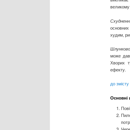
великому 
Схуднен
основних
худим, ри
Шлунков
може дав
Хворих т
ефекту.
до змісту
Основні 
Пові
Пило
потр
Чере