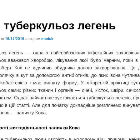
 туберкульоз легень
ано
16/11/2016
автором
meduk
ьоз легень — одна з найсерйозніших інфекційних захворюва
ьоз вважався хворобою, лікування якої було марним, поки в 
оберт Кох не відчинив збудника даного захворювання. Це 
олячку в кут за допомогою антибіотиків, до яких вона чутлив
ікобактерією і має вигнуту форму.
У лікарській практиці зус
оз самих різних тканин і органів — очей, кісток, шкіри, сечос
истем. Однак найчастіше зустрічається туберкульоз легенів, про
о в цій статті. Але для початку докладніше розглянемо винува
ання — паличку Коха.
сті життєдіяльності палички Коха
ше туберкульоз люди хворіють в молодому віці, причому, найча