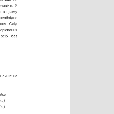
ловіків. У
ня в цьому
 необхідне
ння. Слід
ворювання
 осіб без
на лише на
идка
ла),
'ю),