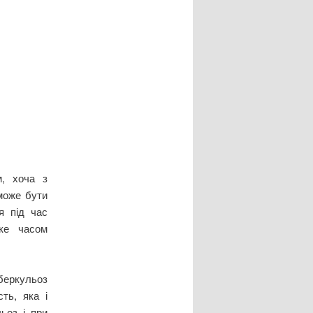
м, хоча з
може бути
я під час
яке часом
беркульоз
ть, яка і
ьоз і при