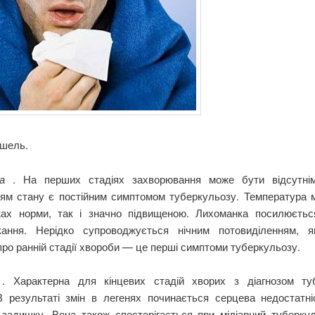
ашель.
ка
. На перших стадіях захворювання може бути відсутні
ням стану є постійним симптомом туберкульозу. Температура 
ах норми, так і значно підвищеною. Лихоманка посилюєтьс
кання. Нерідко супроводжується нічним потовиділенням, 
про ранній стадії хвороби — це перші симптоми туберкульозу.
а
. Характерна для кінцевих стадій хворих з діагнозом ту
 В результаті змін в легенях починається серцева недостатніс
 задишку. Вона також спостерігається при міліарний туберкул