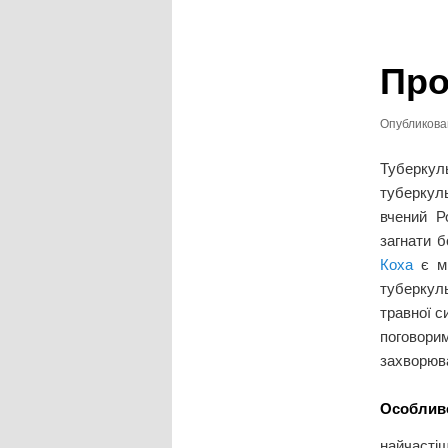
записям
Про
Опубликов
Туберкул
туберкул
вчений Р
загнати б
Коха
є м
туберкуль
травної с
поговорим
захворюв
Особливо
найчасті