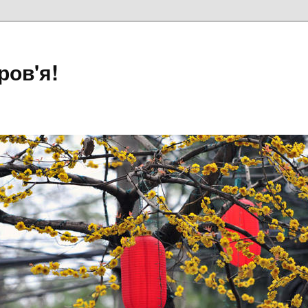
ров'я!