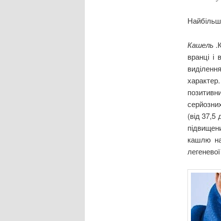
Найбільш
Кашель
.
вранці і
виділенн
характер
позитивн
серйозних
(від 37,5
підвищен
кашлю на
легеневої