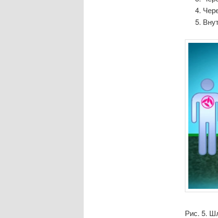
Чере
Вну
Рис. 5. Ш