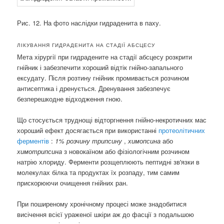
Рис. 12. На фото наслідки гидраденита в паху.
ЛІКУВАННЯ ГИДРАДЕНИТА НА СТАДІЇ АБСЦЕСУ
Мета хірургії при гидрадените на стадії абсцесу розкрити
гнійник і забезпечити хороший відтік гнійно-запального
ексудату. Після розтину гнійник промивається розчином
антисептика і дренується. Дренування забезпечує
безперешкодне відходження гною.
Що стосується труднощі відторгнення гнійно-некротичних мас
хороший ефект досягається при використанні
протеолітичних
ферментів
:
1% розчину трипсину
,
химопсина
або
химотрипсина
з новокаїном або фізіологічним розчином
натрію хлориду. Ферменти розщеплюють пептидні зв'язки в
молекулах білка та продуктах їх розпаду, тим самим
прискорюючи очищення гнійних ран.
При поширеному хронічному процесі може знадобитися
висічення всієї ураженої шкіри аж до фасції з подальшою