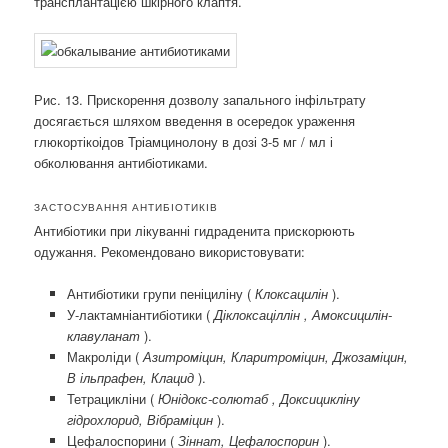
трансплантацією шкірного клаптя.
Рис. 13. Прискорення дозволу запального інфільтрату
досягається шляхом введення в осередок ураження
глюкортікоідов Тріамцинолону в дозі 3-5 мг / мл і
обколювання антибіотиками.
ЗАСТОСУВАННЯ АНТИБІОТИКІВ
Антибіотики при лікуванні гидраденита прискорюють
одужання. Рекомендовано використовувати:
Антибіотики групи пеніциліну (
Клоксацилін
).
У-лактамніантибіотики (
Діклоксаціллін
,
Амоксицилін-
клавуланат
).
Макроліди (
Азитроміцин, Кларитроміцин, Джозаміцин,
В
ільпрафен, Клацид
).
Тетрацикліни (
Юнідокс-солютаб , Доксицикліну
гідрохлорид, Вібраміцин
).
Цефалоспорини (
Зіннат, Цефалоспорин
).