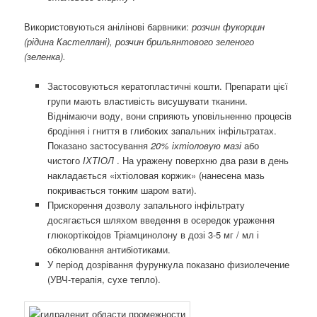
Використовуються анілінові барвники:
розчин фукорцин
(рідина Кастеллані), розчин брильянтового зеленого
(зеленка).
Застосовуються кератопластичні кошти. Препарати цієї
групи мають властивість висушувати тканини.
Віднімаючи воду, вони сприяють уповільненню процесів
бродіння і гниття в глибоких запальних інфільтратах.
Показано застосування
20% іхтіоловую мазі
або
чистого
ІХТІОЛ
. На уражену поверхню два рази в день
накладається «іхтіоловая коржик» (нанесена мазь
покривається тонким шаром вати).
Прискорення дозволу запального інфільтрату
досягається шляхом введення в осередок ураження
глюкортікоідов Тріамцинолону в дозі 3-5 мг / мл і
обколювання антибіотиками.
У період дозрівання фурункула показано физиолечение
(УВЧ-терапія, сухе тепло).