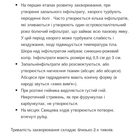
На перших етапах розвитку захворювання, при
утворенні запального інфільтрату, хворого турбують
періодичні болі . Часто утворюється кілька інфільтратів,
які зливаються і утворюють один островоспалітельний
різко болючий інфільтрат, що займає всю пахвову ямку.
У цей період хворого може турбувати слабкість і
нездужання, іноді підвищується температура тіла.
Шкіра над інфільтратом набуває синюшно-рожевий
колір. Інфільтрати мають розміри від 0,5 см до 3 см.
Запальніінфільтрати або розсмоктуються, або
утворюється нагноєння тканин (абсцес або абсцеси).
Абсцеси при гидрадените мають конічну форму (в
народі звуться «хмиз вим'я»).
При розтині гнійника виділяється густий гній.
Некротичний стрижень, як при фурункулах і
карбункулах, не утворюється.
На місцях Свищева ходів утворюються потворні,
втягнуті рубці.
Тривалість захворювання складає близько 2-х тижнів.