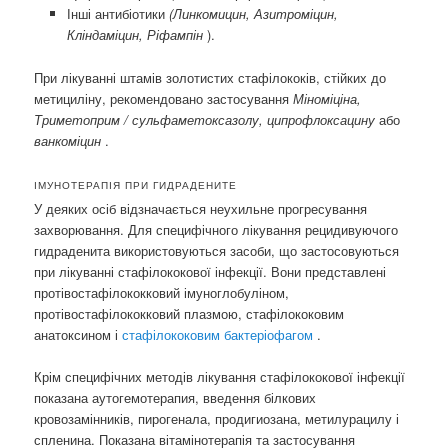
Інші антибіотики
(Линкомицин,
Азитроміцин,
Кліндаміцин, Ріфампін
).
При лікуванні штамів золотистих стафілококів, стійких до
метициліну, рекомендовано застосування
Міноміціна,
Триметоприм / сульфаметоксазолу,
ципрофлоксацину
або
ванкоміцин
.
ІМУНОТЕРАПІЯ ПРИ ГИДРАДЕНИТЕ
У деяких осіб відзначається неухильне прогресування
захворювання. Для специфічного лікування рецидивуючого
гидраденита використовуються засоби, що застосовуються
при лікуванні стафілококової інфекції. Вони представлені
протівостафілококковий імуноглобуліном,
протівостафілококковий плазмою, стафілококовим
анатоксином і
стафілококовим бактеріофагом
.
Крім специфічних методів лікування стафілококової інфекції
показана аутогемотерапия, введення білкових
кровозамінників, пирогенала, продигиозана, метилурацилу і
спленина. Показана вітамінотерапія та застосування