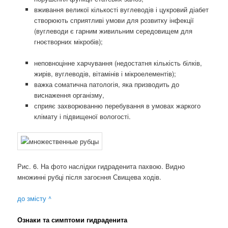
вживання великої кількості вуглеводів і цукровий діабет
створюють сприятливі умови для розвитку інфекції
(вуглеводи є гарним живильним середовищем для
гноєтворних мікробів);
неповноцінне харчування (недостатня кількість білків,
жирів, вуглеводів, вітамінів і мікроелементів);
важка соматична патологія, яка призводить до
виснаження організму,
сприяє захворюванню перебування в умовах жаркого
клімату і підвищеної вологості.
Рис. 6. На фото наслідки гидраденита пахвою. Видно
множинні рубці після загоєння Свищева ходів.
до змісту ^
Ознаки та симптоми гидраденита