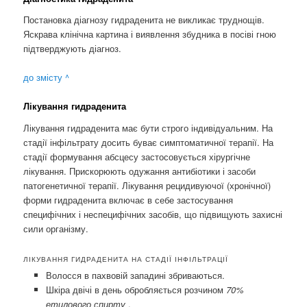
Постановка діагнозу гидраденита не викликає труднощів.
Яскрава клінічна картина і виявлення збудника в посіві гною
підтверджують діагноз.
до змісту ^
Лікування гидраденита
Лікування гидраденита має бути строго індивідуальним. На
стадії інфільтрату досить буває симптоматичної терапії. На
стадії формування абсцесу застосовується хірургічне
лікування. Прискорюють одужання антибіотики і засоби
патогенетичної терапії. Лікування рецидивуючої (хронічної)
форми гидраденита включає в себе застосування
специфічних і неспецифічних засобів, що підвищують захисні
сили організму.
ЛІКУВАННЯ ГИДРАДЕНИТА НА СТАДІЇ ІНФІЛЬТРАЦІЇ
Волосся в пахвовій западині збриваються.
Шкіра двічі в день обробляється розчином
70%
етилового спирту
.