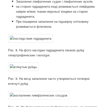
Запалення лімфатичних судин і лімфатичних вузлів.
на стороні гидраденита іноді розвивається лімфідема
набряк м'яких тканин верхньої кінцівки на стороні
гидраденита.
При поширенні запалення на підшкірну клітковину
розвивається флегмона.
Рис. 8. На фото наслідки гидраденита пахвою рубці
гипертрофические і келоїдні.
Рис. 9. На місці запалення часто утворюються потворні,
втягнуті рубці.
Рис. 10. На фото запалення лімфатичних судин, як наслідок