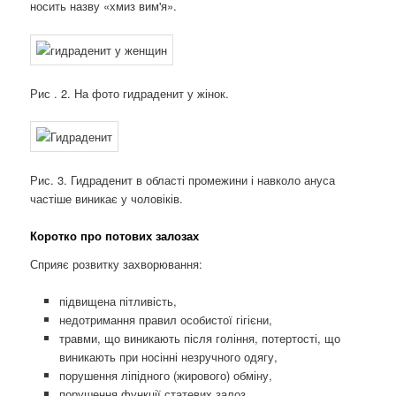
носить назву «хмиз вим'я».
Рис . 2. На фото гидраденит у жінок.
Рис. 3. Гидраденит в області промежини і навколо ануса
частіше виникає у чоловіків.
Коротко про потових залозах
Сприяє розвитку захворювання:
підвищена пітливість,
недотримання правил особистої гігієни,
травми, що виникають після гоління, потертості, що
виникають при носінні незручного одягу,
порушення ліпідного (жирового) обміну,
порушення функції статевих залоз,