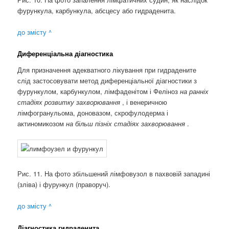
фурункула, карбункула, абсцесу або гидраденита.
до змісту ^
Диференціальна діагностика
Для призначення адекватного лікування при гидрадените
слід застосовувати метод диференціальної діагностики з
фурункулом, карбункулом, лімфаденітом і Феліноз
на ранніх
стадіях розвитку захворювання
, і венеричною
лімфогранульома, доновазом, скрофулодерма і
актиномикозом
на більш пізніх стадіях захворювання
.
Рис. 11. На фото збільшений лімфовузол в пахвовій западині
(зліва) і фурункул (праворуч).
до змісту ^
Діагностика гидраденита