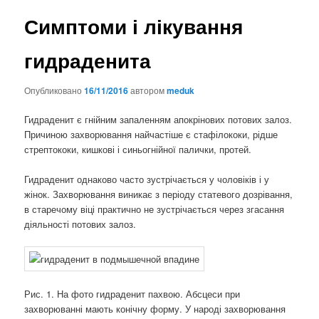
Симптоми і лікування
гидраденита
Опубликовано
16/11/2016
автором
meduk
Гидраденит є гнійним запаленням апокрінових потових залоз.
Причиною захворювання найчастіше є стафілококи, рідше
стрептококи, кишкові і синьогнійної палички, протей.
Гидраденит однаково часто зустрічається у чоловіків і у
жінок. Захворювання виникає з періоду статевого дозрівання,
в старечому віці практично не зустрічається через згасання
діяльності потових залоз.
Рис. 1. На фото гидраденит пахвою. Абсцеси при
захворюванні мають конічну форму. У народі захворювання