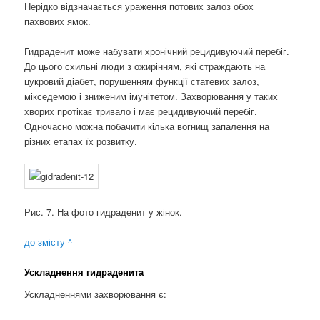
Нерідко відзначається ураження потових залоз обох
пахвових ямок.
Гидраденит може набувати хронічний рецидивуючий перебіг.
До цього схильні люди з ожирінням, які страждають на
цукровий діабет, порушенням функції статевих залоз,
мікседемою і зниженим імунітетом. Захворювання у таких
хворих протікає тривало і має рецидивуючий перебіг.
Одночасно можна побачити кілька вогнищ запалення на
різних етапах їх розвитку.
Рис. 7. На фото гидраденит у жінок.
до змісту ^
Ускладнення гидраденита
Ускладненнями захворювання є: