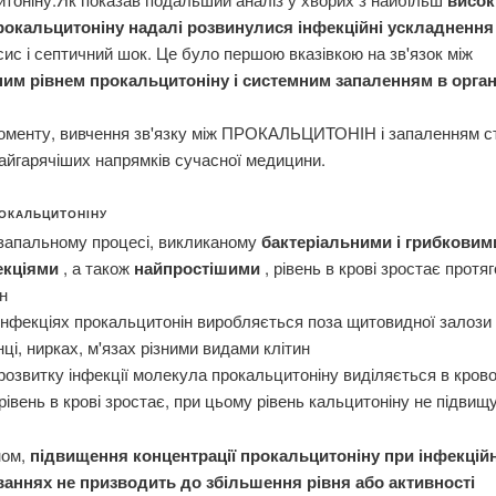
рокальцитоніну надалі розвинулися інфекційні ускладненн
сис і септичний шок. Це було першою вказівкою на зв'язок між
им рівнем прокальцитоніну і системним запаленням в орган
моменту, вивчення зв'язку між ПРОКАЛЬЦИТОНІН і запаленням с
айгарячіших напрямків сучасної медицини.
ОКАЛЬЦИТОНІНУ
запальному процесі, викликаному
бактеріальними і грибковим
екціями
, а також
найпростішими
, рівень в крові зростає протя
н
інфекціях прокальцитонін виробляється поза щитовидної залози
нці, нирках, м'язах різними видами клітин
розвитку інфекції молекула прокальцитоніну виділяється в крово
рівень в крові зростає, при цьому рівень кальцитоніну не підвищу
ном,
підвищення концентрації прокальцитоніну при інфекцій
аннях не призводить до збільшення рівня або активності