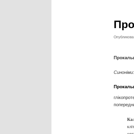
записям
Про
Опубликов
Прокаль
Синоніми: 
Прокальц
глікопрот
попередни
Ка
клі
орг