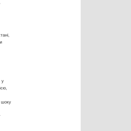
е
тані,
и
 у
ією,
о шоку
у