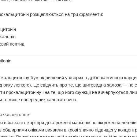
рокальцитонін розщеплюється на три фрагменти:
цитонін
кальцін
евий пептид
окальцитоніну був підвищений у хворих з дрібноклітинною карц
ид раку легкого). Це свідчить про те, що щитовидна залоза — не 
іти прокальцитоніну і на те, що його функції не вичерпуються ли
ього лише попередник кальцитонина.
РОКАЛЬЦИТОНІНУ
і військові лікарі при дослідженні маркерів пошкодження легенів
 з обширними опіками виявили в крові значно підвищену концент
тоніну.Як показав подальший аналіз у хворих з найбільш
висо