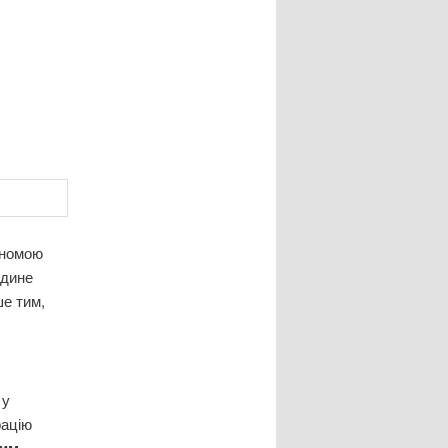
иномою
єдине
ше тим,
 у
рацію
ким