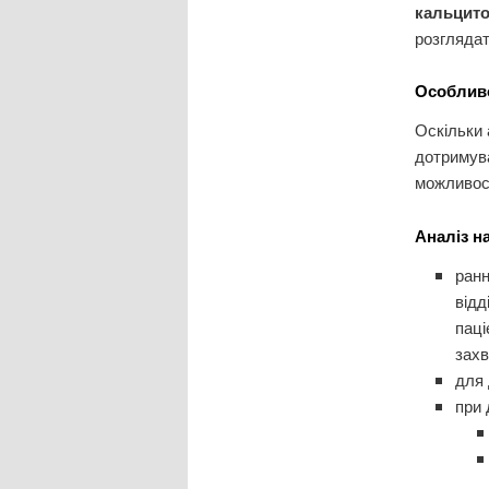
кальцито
розглядат
Особливо
Оскільки 
дотримув
можливост
Аналіз н
ранн
відд
паці
зах
для 
при 