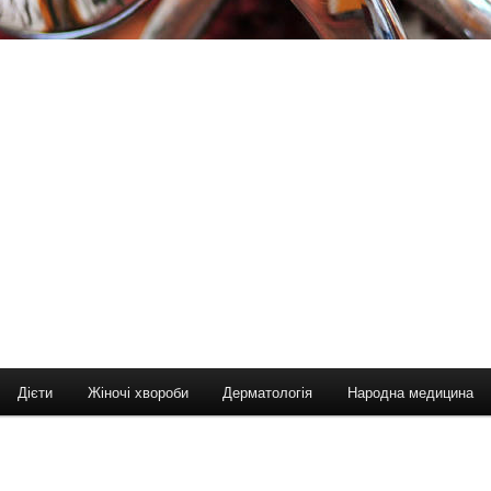
Дієти
Жіночі хвороби
Дерматологія
Народна медицина