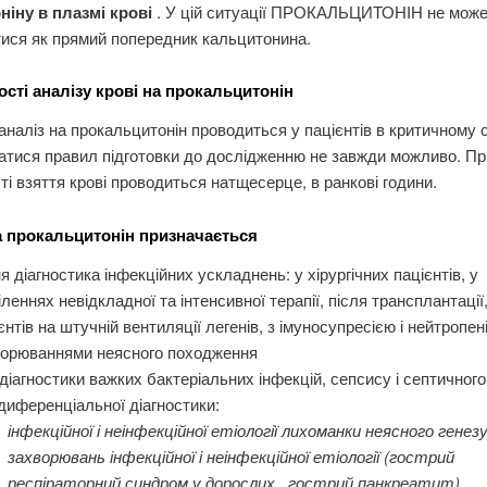
ніну в плазмі крові
. У цій ситуації ПРОКАЛЬЦИТОНІН не мож
ися як прямий попередник кальцитонина.
сті аналізу крові на прокальцитонін
аналіз на прокальцитонін проводиться у пацієнтів в критичному с
атися правил підготовки до дослідженню не завжди можливо. Пр
і взяття крові проводиться натщесерце, в ранкові години.
а прокальцитонін призначається
я діагностика інфекційних ускладнень: у хірургічних пацієнтів, у
іленнях невідкладної та інтенсивної терапії, після трансплантації,
єнтів на штучній вентиляції легенів, з імуносупресією і нейтропен
ворюваннями неясного походження
діагностики важких бактеріальних інфекцій, сепсису і септичног
диференціальної діагностики:
інфекційної і неінфекційної етіології лихоманки неясного генез
захворювань інфекційної і неінфекційної етіології (гострий
респіраторний синдром у дорослих , гострий панкреатит)