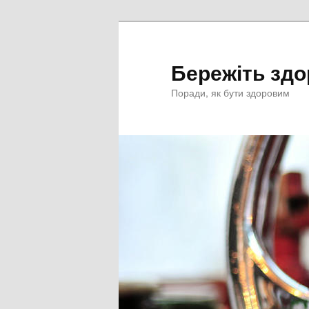
Перейти
к
основному
Бережіть здо
содержимому
Поради, як бути здоровим