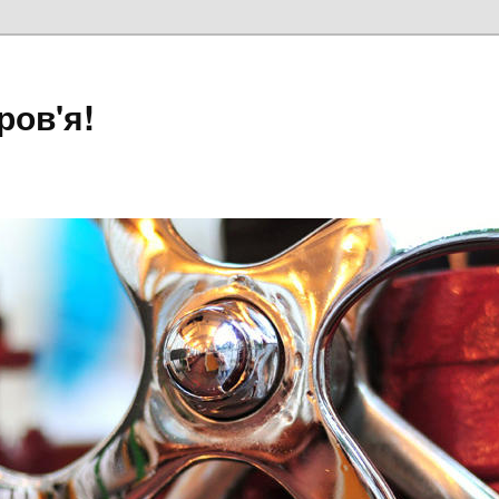
ров'я!