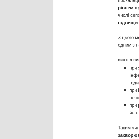
рівнем п
числі сеп
підвищен
З цього 
одним з н
СИНТЕЗ ПР
при 
інф
годи
при 
печі
при 
його
Таким чи
захворюв