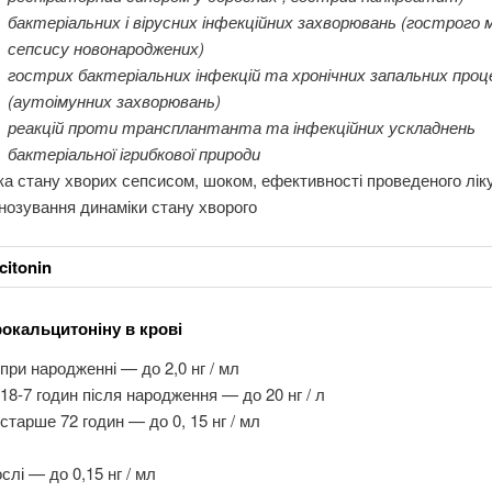
бактеріальних і вірусних інфекційних захворювань (гострого м
сепсису новонароджених)
гострих бактеріальних інфекцій та хронічних запальних проц
(аутоімунних захворювань)
реакцій проти трансплантанта та інфекційних ускладнень
бактеріальної ігрибкової природи
ка стану хворих сепсисом, шоком, ефективності проведеного лік
нозування динаміки стану хворого
окальцитоніну в крові
 при народженні — до 2,0 нг / мл
 18-7 годин після народження — до 20 нг / л
 старше 72 годин — до 0, 15 нг / мл
слі — до 0,15 нг / мл