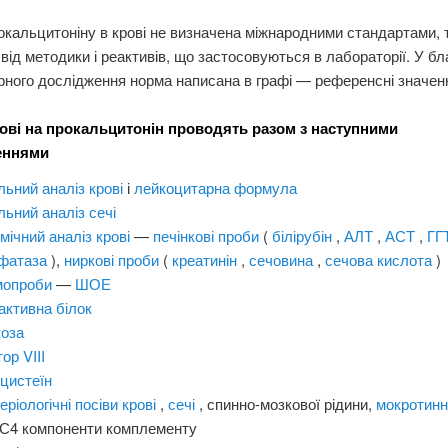
кальцитоніну в крові не визначена міжнародними стандартами, 
від методики і реактивів, що застосовуються в лабораторії. У бл
ного дослідження норма написана в графі — референсні значен
рові на прокальцитонін проводять разом з наступними
еннями
льний аналіз крові
і
лейкоцитарна формула
льний аналіз сечі
імічний аналіз крові
—
печінкові проби
(
білірубін
,
АЛТ
,
АСТ
,
ГГ
фатаза
),
ниркові проби
(
креатинін
,
сечовина
,
сечова кислота
)
мопроби
—
ШОЕ
активна білок
коза
ор VIII
цистеїн
еріологічні посіви крові
,
сечі
, спинно-мозкової рідини,
мокротин
 С4 компоненти комплементу