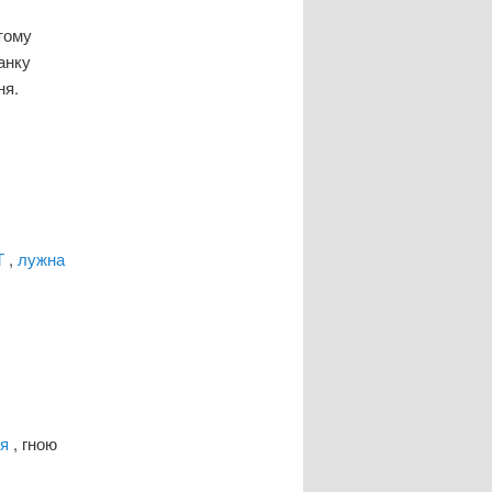
тому
анку
ня.
Т
,
лужна
ня
, гною