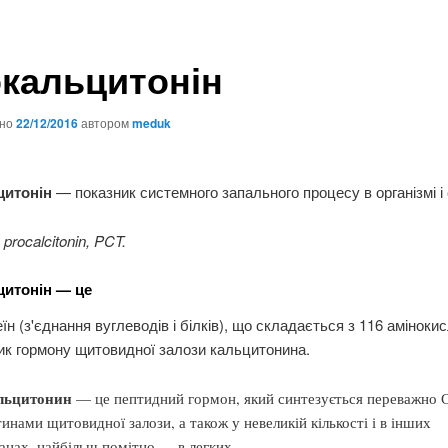
кальцитонін
ано
22/12/2016
автором
meduk
цитонін
— показник системного запального процесу в організмі і
procalcitonin, PCT.
итонін — це
еїн (з'єднання вуглеводів і білків), що складається з 116 амінокис
к гормону щитовидної залози кальцитонина.
льцитонин
— це пептидний гормон, який синтезується переважно 
тинами щитовидної залози, а також у невеликій кількості і в інших
анах, найбільш помітно — в легких.