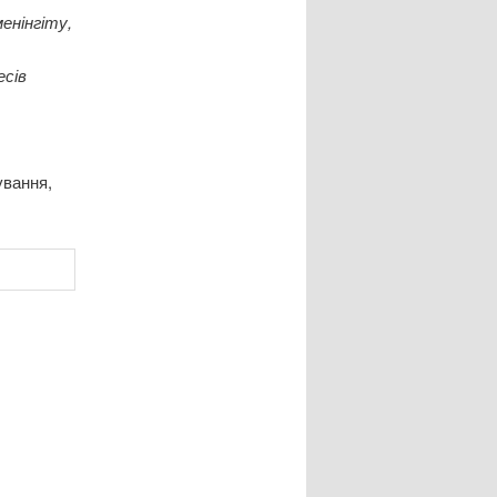
енінгіту,
есів
ування,