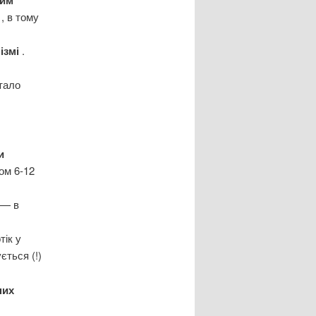
я
, в тому
ізмі
.
тало
и
гом 6-12
 — в
тік у
ється (!)
них