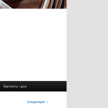
Вагітність і діти
Следующая
→