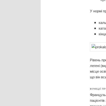
У нормі п
каль
ката
кінц
Рівень пр
легені (в
місце осв
що він вс
ФУНКЦІЇ П
Французьк
пацієнтів
прокальци