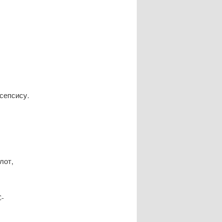
 сепсису.
лот,
С-