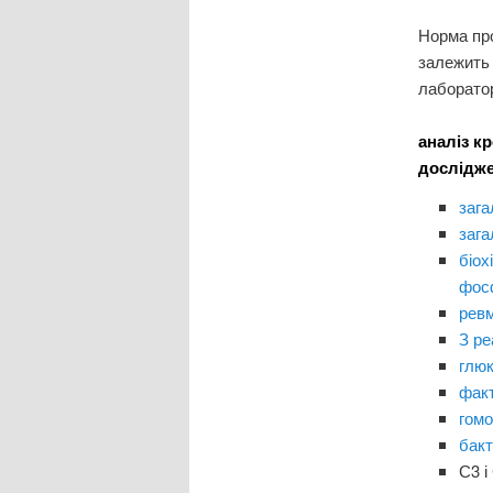
Норма про
залежить 
лаборатор
аналіз к
дослідж
зага
зага
біох
фос
рев
З ре
глю
факт
гомо
бакт
С3 і