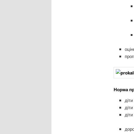
оцін
прог
Норма пр
діти
діти
діти
доро