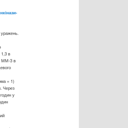
нкінази-
 уражень.
о
 1,3 в
т ММ-3 в
цевого
рма = 1)
я. Через
 годин у
один
рий