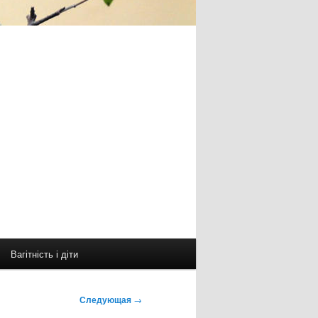
Вагітність і діти
Следующая
→