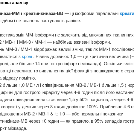
овка аналізу
іназа-ММ і креатинкиназа-ВВ
— ці ізоформи паралельні
креати
 підйом і пік значень наступають раніше.
ностика змін ММ-ізоформи не залежить від множинних тканинних
 / МВ-1 і ММ-3 / ММ-1 — найбільш вживані ізоформи.
нь ММ-3 / ММ-1 відображає великі зміни, так як ММ-1 послідовн
ивається з
крові
. Рівень дорівнює 1,0 — це критична величина (~
ролі, але більше 14 при гостро інфаркті міокарда). Оскільки зміс
ватці невелика, то вивільнення цієї фракції з пошкодженого сер
а відразу помітно.
 більше 1,0 МЕ / л і співвідношення МВ-2 / МВ-1 більше 1,5 ( но
ифічні для гострого інфаркту через 4-8 годин після його настанн
години співвідношення стає вище 1,5 у 50% пацієнтів, а через 4-6
хворих і у деяких через 8 годин дорівнює 100%. Приблизно 4-6 г
відношення МВ-2 / МВ-1 & lt; 1,0 — або нормальні показники
тинкінази-МВ через 10 годин — як правило, в 95% випадків гост
ркт міокарда.