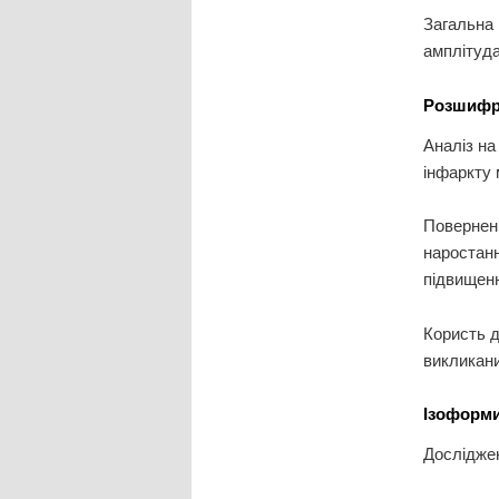
Загальна 
амплітуда
Розшифро
Аналіз на
інфаркту 
Поверненн
наростанн
підвищенн
Користь д
викликани
Ізоформи
Досліджен