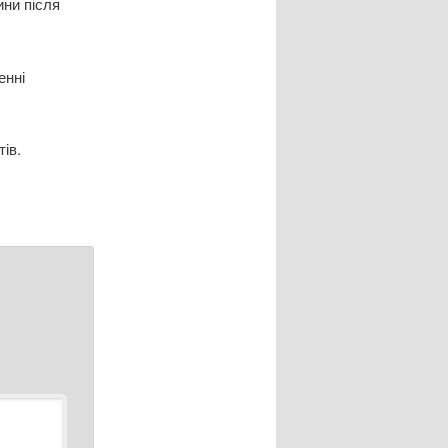
ини після
енні
ів.