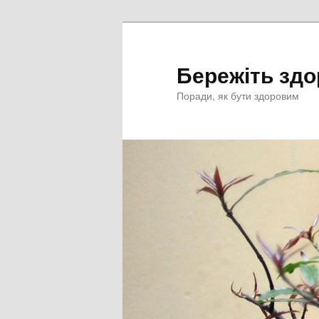
Перейти
к
основному
Бережіть здо
содержимому
Поради, як бути здоровим