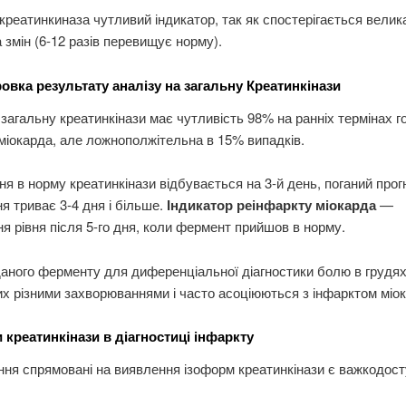
креатинкиназа чутливий індикатор, так як спостерігається велик
 змін (6-12 разів перевищує норму).
вка результату аналізу на загальну Креатинкінази
 загальну креатинкінази має чутливість 98% на ранніх термінах г
міокарда, але ложнополжітельна в 15% випадків.
я в норму креатинкінази відбувається на 3-й день, поганий прог
я триває 3-4 дня і більше.
Індикатор реінфаркту міокарда
—
я рівня після 5-го дня, коли фермент прийшов в норму.
аного ферменту для диференціальної діагностики болю в грудях
х різними захворюваннями і часто асоціюються з інфарктом міок
 креатинкінази в діагностиці інфаркту
ня спрямовані на виявлення ізоформ креатинкінази є важкодос