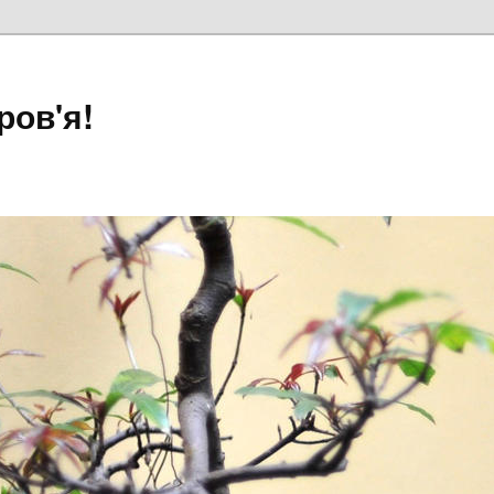
ров'я!