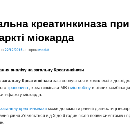
альна креатинкиназа при
аркті міокарда
ано
22/12/2016
автором
meduk
ання аналізу на загальну Креатинкінази
а загальну Креатинкінази
застосовується в комплексі з дослід
ного
тропонина
, креатинкінази-МВ і
міоглобіну
в різних комбінаці
ки інфаркту міокарда.
а
загальну креатинкінази
може допомогти ранній діагностиці інфарк
ання рівня з'являється від 3 до 6 годин після появи симптомів і п
ин.