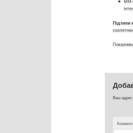
ММ-3
інте
Підтипи 
скелетних
Показники
Доба
Ваш адрес 
Коммент