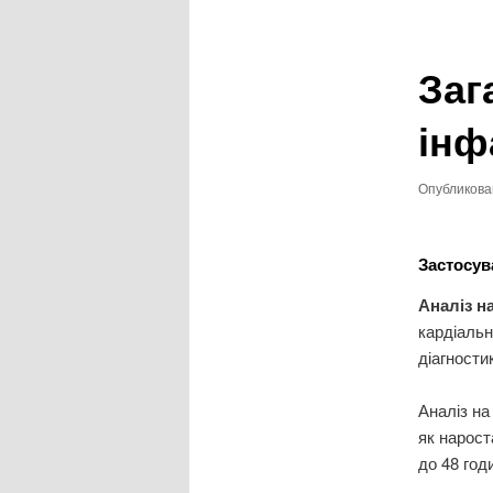
записям
Заг
інф
Опубликов
Застосув
Аналіз н
кардіаль
діагности
Аналіз н
як нарост
до 48 год