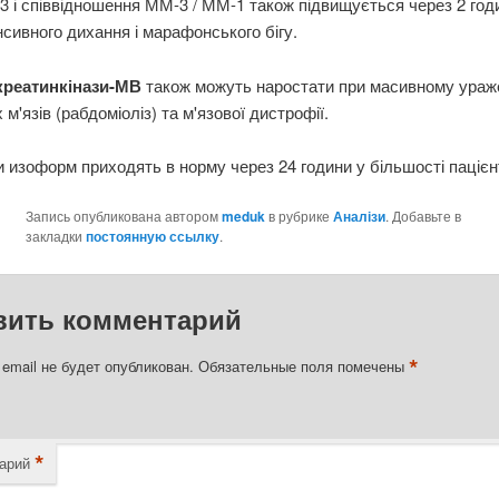
 і співвідношення ММ-3 / ММ-1 також підвищується через 2 год
нсивного дихання і марафонського бігу.
креатинкінази-МВ
також можуть наростати при масивному ураж
 м'язів (рабдоміоліз) та м'язової дистрофії.
 изоформ приходять в норму через 24 години у більшості пацієнт
Запись опубликована автором
meduk
в рубрике
Аналізи
. Добавьте в
закладки
постоянную ссылку
.
вить комментарий
*
email не будет опубликован.
Обязательные поля помечены
*
арий