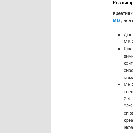
Розшифр
Креатинк
МВ
, але
Діаг
МВ-2
Ріве
вим
конт
сиро
м'яз
МВ-2
спец
2-4 
92% 
спів
креа
інфа