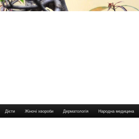
Дієти
Жіночі хвороби
Дерматологія
Народна медицина