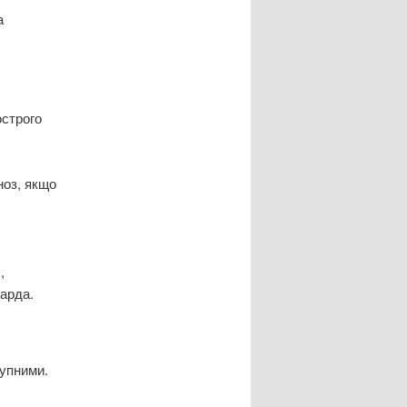
а
острого
ноз, якщо
,
арда.
тупними.