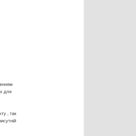
женням
ях для
ту , так
рисутній