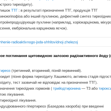
острого тиреоїдиту).
лишок
ТТГ
: в результаті призначення ТТГ, продукція ТТГ
иноюгіпофіза або інший пухлиною, дефектний синтез тиреоїдних
отроіінпродуцірующіе пухлини (наприклад, хоріокарцінома, міхур
сення, ембріональна карцинома яєчок).
ое поглинання щитовидною залозою радіоактивного йоду 
отиреоз
(третинний, вторинний, пізній первинний).
оидит (пізня форма тиреоїдиту Хашимото, активна стадія підгос
оїдиту, тест зазвичай не відповідає на призначення ТТГ).
начення тиреоїдних гормонів (
трийодтиронина
— Т3 або
тирокс
тою лікування.
тиреоїдної лікування.
ндуцірованного гіпертиреоз (Базедова хвороба) при введенні