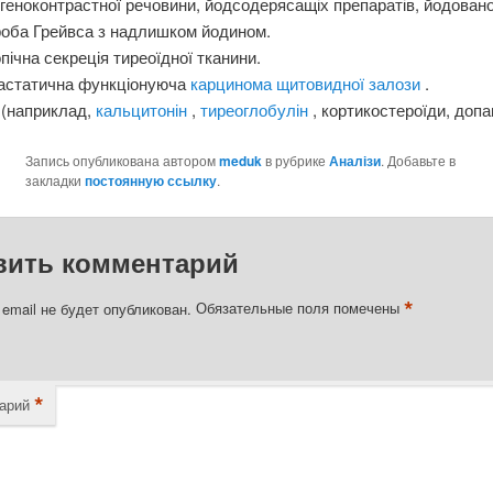
геноконтрастної речовини, йодсодерясащіх препаратів, йодованої
роба Грейвса з надлишком йодином.
пічна секреція тиреоїдної тканини.
астатична функціонуюча
карцинома щитовидної залози
.
 (наприклад,
кальцитонін
,
тиреоглобулін
, кортикостероїди, допа
Запись опубликована автором
meduk
в рубрике
Аналізи
. Добавьте в
закладки
постоянную ссылку
.
вить комментарий
*
email не будет опубликован.
Обязательные поля помечены
*
арий