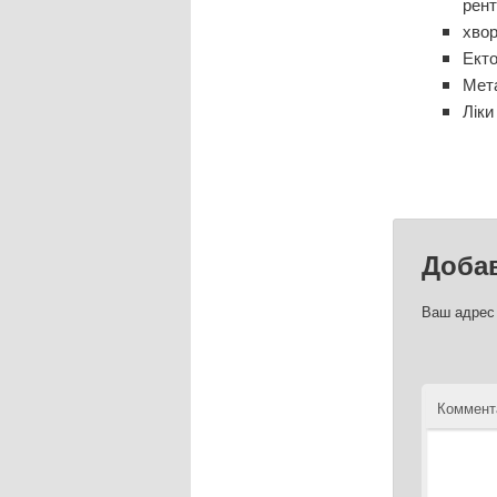
рент
хво
Екто
Мет
Ліки
Доба
Ваш адрес 
Коммент