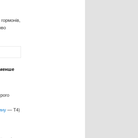
 гормонів,
ово
(менше
трого
ину
— Т4)