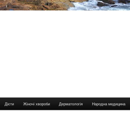
Дієти
Жіночі хвороби
Дерматологія
Народна медицина