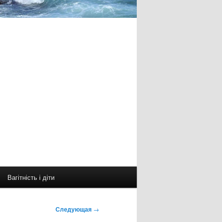
Вагітність і діти
Следующая
→