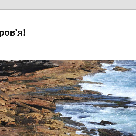
ров'я!