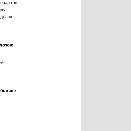
епаратів,
оду
 довше.
алозою
ий
(більше