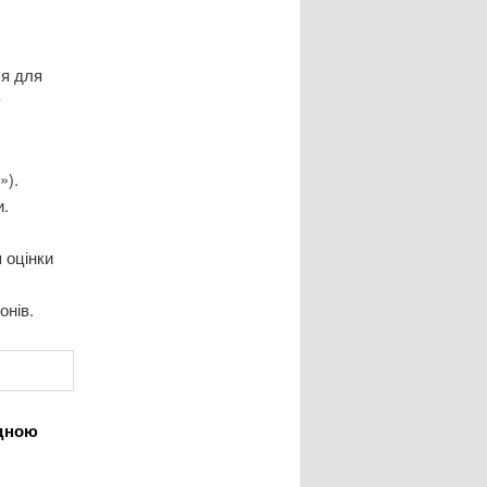
ся для
у
»).
и.
 оцінки
онів.
идною