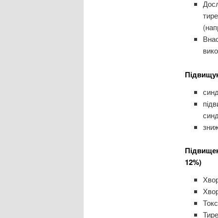
Досл
тире
(нап
Внас
вико
Підвищую
синд
підв
синд
зниж
Підвищен
12%)
Хвор
Хвор
Токс
Тир