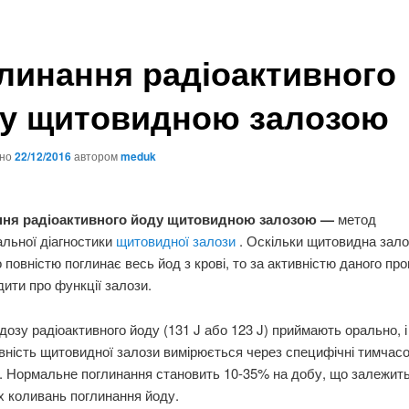
линання радіоактивного
у щитовидною залозою
ано
22/12/2016
автором
meduk
ння радіоактивного йоду щитовидною залозою
—
метод
льної діагностики
щитовидної залози
. Оскільки щитовидна зало
 повністю поглинає весь йод з крові, то за активністю даного пр
ити про функції залози.
дозу радіоактивного йоду (131 J або 123 J) приймають орально, і
вність щитовидної залози вимірюється через специфічні тимчасо
. Нормальне поглинання становить 10-35% на добу, що залежить
 коливань поглинання йоду.