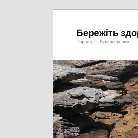
Перейти
к
основному
Бережіть здо
содержимому
Поради, як бути здоровим