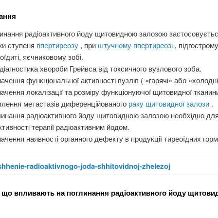
ання
инання радіоактивного йоду щитовидною залозою застосовуєть
ки ступеня
гіпертиреозу
, при
штучному гіпертиреозі
, підгостром
оїдиті, яєчниковому зобі.
іагностика хвороби Грейвса від токсичного вузлового зоба.
ачення функціональної активності вузлів ( «гарячі» або «холодні
ачення локалізації та розміру функціонуючої щитовидної тканин
влення метастазів диференційованого
раку щитовидної залози
.
инання радіоактивного йоду щитовидною залозою необхідно для
тивності терапії радіоактивним йодом.
ачення наявності органного дефекту в продукції тиреоїдних горм
 що впливають на поглинання радіоактивного йоду щитов