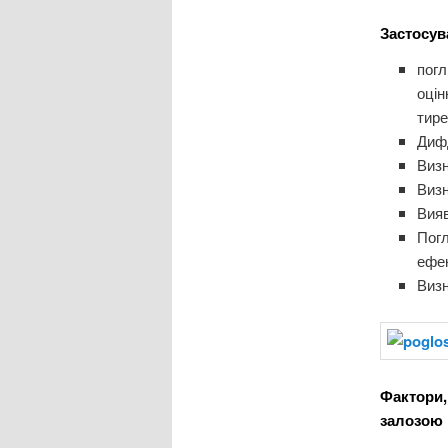
Застосув
погл
оцін
тире
Дифд
Визн
Визн
Вия
Погл
ефек
Визн
Фактори,
залозою