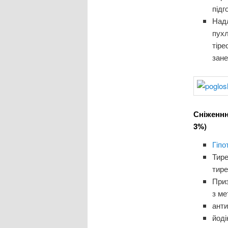
підг
Над
пухл
тіре
зане
Сніженнн
3%)
Гіп
Тире
тире
Приз
з ме
анти
йоді