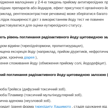
ідження малоцінних у 2-4-ю тиждень прийому антитиреоїдних пр
оїдних препаратів або йодидов, ефект присутності органічного й
риклад, рентгеноконтрастное речовина) може зберігатися багато
лідок поширеності дієт з використанням йоду тест не повинен
ристовуватися для оцінки еутиреоїдного статусу.
ть рівень поглинання радіоактивного йоду щитовидною з
ром відміни (тиреоїднігормони, пропилтиоурацил),
ищена екскреція йоду (наприклад, прийом діуретиків, нефротичн
ром, хронічна
діарея
),
ення споживання йоду (обмеження прийому солі, йододефіцит).
ий поглинання радіоактивного йоду щитовидною залозою 
оба Грейвса (дифузний токсичний зоб).
оба Пламмер (токсичний мультінодулярний зоб).
ична аденома (неузловой зоб).
еоидит (рання форма
тиреоїдиту Хашимото
, стадія одужання від