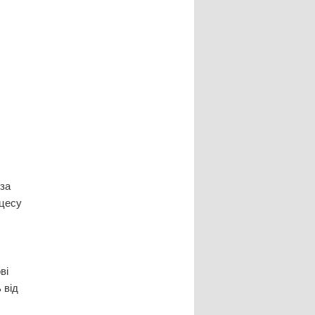
за
оцесу
ві
 від