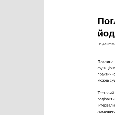
записям
Пог
йод
Опубликов
Поглина
функціона
практично
можна суд
Тестовий 
радіоакти
інтервали
локальних