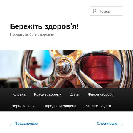
Перейти
к
Поис
основному
содержимому
Бережіть здоров'я!
Поради, як бути здоровим
Главное
Головна
Краса і здоров’я
Дієти
Жіночі хвороби
меню
Дерматологія
Народна медицина
Вагітність і діти
Навигация
←
Предыдущая
Следующая
→
по