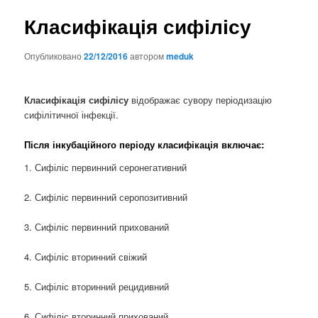
Класифікація сифілісу
Опубликовано
22/12/2016
автором
meduk
Класифікація сифілісу
відображає сувору періодизацію
сифілітичної інфекції.
Після інкубаційного періоду класифікація включає:
1. Сифіліс первинний серонегативний
2. Сифіліс первинний серопозитивний
3. Сифіліс первинний прихований
4. Сифіліс вторинний свіжий
5. Сифіліс вторинний рецидивний
6. Сифіліс вторинний прихований