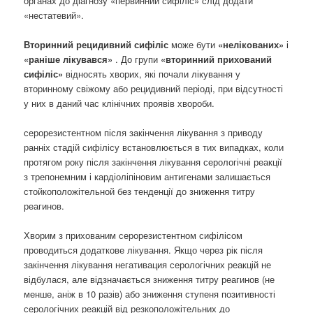
органах до діагнозу «первинний сифіліс» слід додати
«нестатевий».
Вторинний рецидивний сифіліс
може бути
«нелікованих»
і
«раніше лікувався»
. До групи
«вторинний прихований
сифіліс»
відносять хворих, які почали лікування у
вторинному свіжому або рецидивний періоді, при відсутності
у них в даний час клінічних проявів хвороби.
серорезистентном після закінчення лікування з приводу
ранніх стадій сифілісу встановлюється в тих випадках, коли
протягом року після закінчення лікування серологічні реакції
з трепонемним і кардіоліпіновим антигенами залишається
стойкоположітельной без тенденції до зниження титру
реагинов.
Хворим з прихованим серорезистентном сифілісом
проводиться додаткове лікування. Якщо через рік після
закінчення лікування негативация серологічних реакцій не
відбулася, але відзначається зниження титру реагинов (не
менше, аніж в 10 разів) або зниження ступеня позитивності
серологічних реакцій від резкоположітельних до