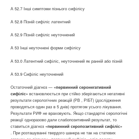
А 52.7 Інші симптоми пізнього сифілісу
А 52.8 Пізній сифіліс латентний
А 52.9 Пізній сифіліс неуточнений
А 53 Інші неуточнені форми сифілісу
А 53.0 Латентний сифіліс, неуточнений як ранній або пізній
А 53.9 Сифіліс неуточнений
Остаточний діагноз —
«первинний серонегативний
сифіліс»
встановлюється при стійко зберігаються негативні
результати серологічних реакцій (РВ , РІБТ) (дослідження
проводяться один раз в 5 днів) протягом усього лікування.
Результати РИФ не враховують. Якщо стандартні серологічні
реакції одноразово дали слабопозитивний результат, то
ставиться діагноз
«первинний серопозитивний сифіліс»
. При розташуванні твердого шанкра не так на статевих