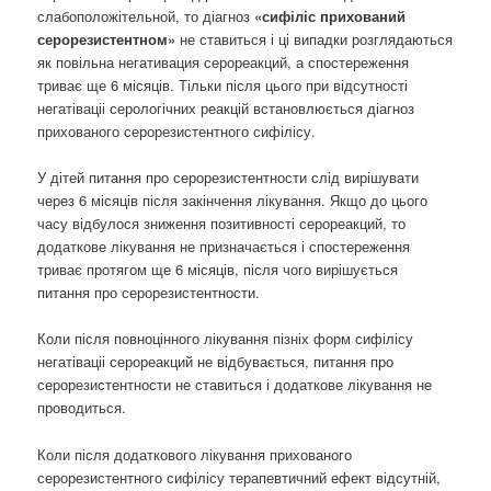
слабоположітельной, то діагноз
«сифіліс прихований
серорезистентном»
не ставиться і ці випадки розглядаються
як повільна негативация серореакций, а спостереження
триває ще 6 місяців. Тільки після цього при відсутності
негатіваціі серологічних реакцій встановлюється діагноз
прихованого серорезистентного сифілісу.
У дітей питання про серорезистентности слід вирішувати
через 6 місяців після закінчення лікування. Якщо до цього
часу відбулося зниження позитивності серореакций, то
додаткове лікування не призначається і спостереження
триває протягом ще 6 місяців, після чого вирішується
питання про серорезистентности.
Коли після повноцінного лікування пізніх форм сифілісу
негатіваціі серореакций не відбувається, питання про
серорезистентности не ставиться і додаткове лікування не
проводиться.
Коли після додаткового лікування прихованого
серорезистентного сифілісу терапевтичний ефект відсутній,