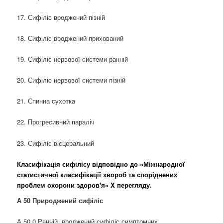
17. Сифіліс вроджений пізній
18. Сифіліс вроджений прихований
19. Сифіліс нервової системи ранній
20. Сифіліс нервової системи пізній
21. Спинна сухотка
22. Прогресивний параліч
23. Сифіліс вісцеральний
Класифікація сифілісу відповідно до «Міжнародної
статистичної класифікації хвороб та споріднених
проблем охорони здоров'я» X перегляду.
А 50 Природжений сифіліс
А 50.0 Ранній, вроджений сифіліс симптомних