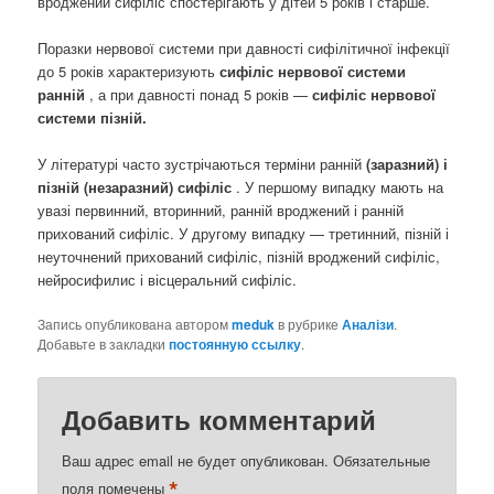
вроджений сифіліс спостерігають у дітей 5 років і старше.
Поразки нервової системи при давності сифілітичної інфекції
до 5 років характеризують
сифіліс нервової системи
ранній
, а при давності понад 5 років —
сифіліс нервової
системи пізній.
У літературі часто зустрічаються терміни ранній
(заразний) і
пізній (незаразний) сифіліс
. У першому випадку мають на
увазі первинний, вторинний, ранній вроджений і ранній
прихований сифіліс. У другому випадку — третинний, пізній і
неуточнений прихований сифіліс, пізній вроджений сифіліс,
нейросифилис і вісцеральний сифіліс.
Запись опубликована автором
meduk
в рубрике
Аналізи
.
Добавьте в закладки
постоянную ссылку
.
Добавить комментарий
Ваш адрес email не будет опубликован.
Обязательные
*
поля помечены