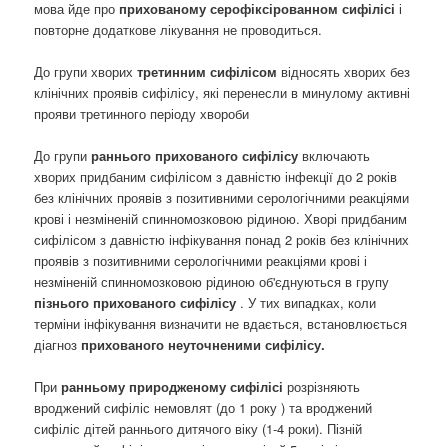
мова йде про
прихованому серофіксірованном сифілісі
і
повторне додаткове лікування не проводиться.
До групи хворих
третинним сифілісом
відносять хворих без
клінічних проявів сифілісу, які перенесли в минулому активні
прояви третинного періоду хвороби
До групи
раннього прихованого сифілісу
включають
хворих придбаним сифілісом з давністю інфекції до 2 років
без клінічних проявів з позитивними серологічними реакціями
крові і незміненій спинномозковою рідиною. Хворі придбаним
сифілісом з давністю інфікування понад 2 років без клінічних
проявів з позитивними серологічними реакціями крові і
незміненій спинномозковою рідиною об'єднуються в групу
пізнього прихованого сифілісу
. У тих випадках, коли
терміни інфікування визначити не вдається, встановлюється
діагноз
прихованого неуточненими сифілісу.
При
ранньому природженому сифілісі
розрізняють
вроджений сифіліс немовлят (до 1 року ) та вроджений
сифіліс дітей раннього дитячого віку (1-4 роки). Пізній