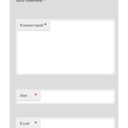
*
поля помечены
*
Комментарий
*
Имя
*
Email