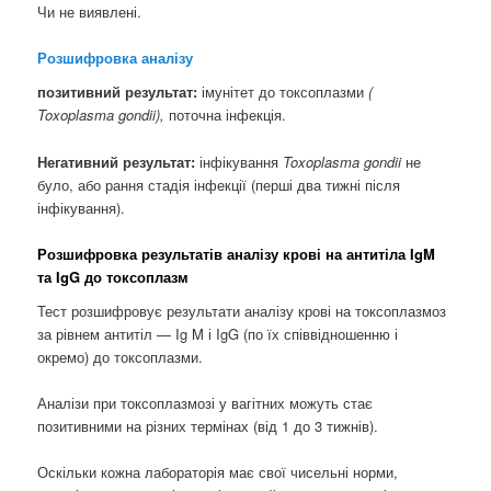
Чи не виявлені.
Розшифровка аналізу
позитивний результат:
імунітет до токсоплазми
(
Toxoplasma gondii),
поточна інфекція.
Негативний результат:
інфікування
Toxoplasma
gondii
не
було, або рання стадія інфекції (перші два тижні після
інфікування).
Розшифровка результатів аналізу крові на антитіла IgM
та IgG до токсоплазм
Тест розшифровує результати аналізу крові на токсоплазмоз
за рівнем антитіл — Ig M і IgG (по їх співвідношенню і
окремо) до токсоплазми.
Аналізи при токсоплазмозі у вагітних можуть стає
позитивними на різних термінах (від 1 до 3 тижнів).
Оскільки кожна лабораторія має свої чисельні норми,