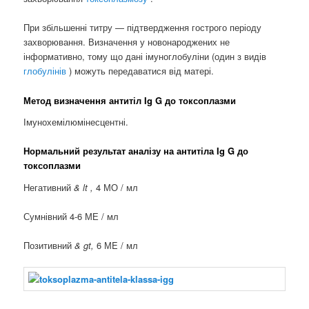
При збільшенні титру — підтвердження гострого періоду
захворювання. Визначення у новонароджених не
інформативно, тому що дані імуноглобуліни (один з видів
глобулінів
) можуть передаватися від матері.
Метод визначення антитіл Ig G до токсоплазми
Імунохемілюмінесцентні.
Нормальний результат аналізу на антитіла Ig G до
токсоплазми
Негативний
& lt ,
4 МО / мл
Сумнівний 4-6 МЕ / мл
Позитивний
& gt,
6 МE / мл