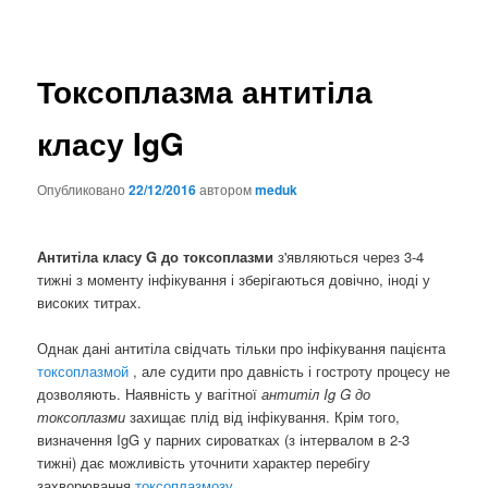
Токсоплазма антитіла
класу IgG
Опубликовано
22/12/2016
автором
meduk
Антитіла класу G до токсоплазми
з'являються через 3-4
тижні з моменту інфікування і зберігаються довічно, іноді у
високих титрах.
Однак дані антитіла свідчать тільки про інфікування пацієнта
токсоплазмой
, але судити про давність і гостроту процесу не
дозволяють. Наявність у вагітної
антитіл
Ig
G
до
токсоплазми
захищає плід від інфікування. Крім того,
визначення IgG у парних сироватках (з інтервалом в 2-3
тижні) дає можливість уточнити характер перебігу
захворювання
токсоплазмозу
.