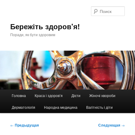
Перейти
к
Поис
основному
содержимому
Бережіть здоров'я!
Поради, як бути здоровим
Главное
Головна
Краса і здоров’я
Дієти
Жіночі хвороби
меню
Дерматологія
Народна медицина
Вагітність і діти
Навигация
←
Предыдущая
Следующая
→
по