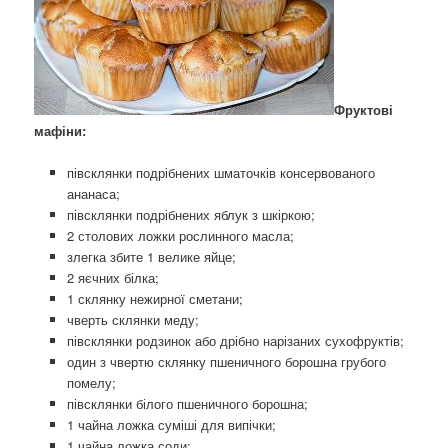
Фруктові
мафіни:
півсклянки подрібнених шматочків консервованого
ананаса;
півсклянки подрібнених яблук з шкіркою;
2 столових ложки рослинного масла;
злегка збите 1 велике яйце;
2 яєчних білка;
1 склянку нежирної сметани;
чверть склянки меду;
півсклянки родзинок або дрібно нарізаних сухофруктів;
один з чвертю склянку пшеничного борошна грубого
помелу;
півсклянки білого пшеничного борошна;
1 чайна ложка суміші для випічки;
1 чайна ложка соди;