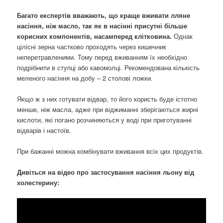
Багато експертів вважають, що краще вживати лляне
насіння, ніж масло, так як в насінні присутні більше
корисних компонентів, насамперед клітковина.
Однак
цілісні зерна частково проходять через кишечник
неперетравленими. Тому перед вживанням їх необхідно
подрібнити в ступці або кавомолці. Рекомендована кількість
меленого насіння на добу – 2 столові ложки.
Якщо ж з них готувати відвар, то його користь буде істотно
менше, ніж масла, адже при віджиманні зберігаються жирні
кислоти, які погано розчиняються у воді при приготуванні
відварів і настоїв.
При бажанні можна комбінувати вживання всіх цих продуктів.
Дивіться на відео про застосування насіння льону від
холестерину: