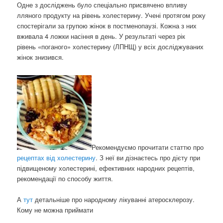
Одне з досліджень було спеціально присвячено впливу
лляного продукту на рівень холестерину. Учені протягом року
спостерігали за групою жінок в постменопаузі. Кожна з них
вживала 4 ложки насіння в день. У результаті через рік
рівень «поганого» холестерину (ЛПНЩ) у всіх досліджуваних
жінок знизився.
Рекомендуємо прочитати статтю про
рецептах від холестерину
. З неї ви дізнаєтесь про дієту при
підвищеному холестерині, ефективних народних рецептів,
рекомендації по способу життя.
А
тут
детальніше про народному лікуванні атеросклерозу.
Кому не можна приймати