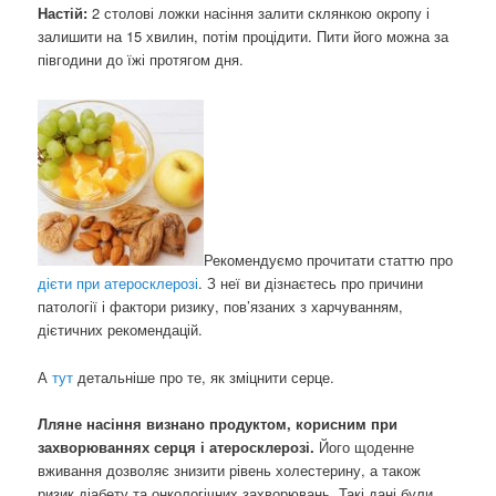
Настій:
2 столові ложки насіння залити склянкою окропу і
залишити на 15 хвилин, потім процідити. Пити його можна за
півгодини до їжі протягом дня.
Рекомендуємо прочитати статтю про
дієти при атеросклерозі
. З неї ви дізнаєтесь про причини
патології і фактори ризику, пов’язаних з харчуванням,
дієтичних рекомендацій.
А
тут
детальніше про те, як зміцнити серце.
Лляне насіння визнано продуктом, корисним при
захворюваннях серця і атеросклерозі.
Його щоденне
вживання дозволяє знизити рівень холестерину, а також
ризик діабету та онкологічних захворювань. Такі дані були