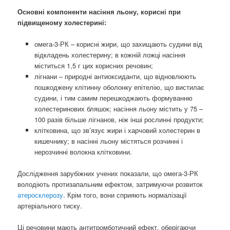
Основні компоненти насіння льону, корисні при
підвищеному холестерині:
омега-3-РК – корисні жири, що захищають судини від
відкладень холестерину; в кожній ложці насіння
міститься 1,5 г цих корисних речовин;
лігнани – природні антиоксиданти, що відновлюють
пошкоджену клітинну оболонку епітелію, що вистилає
судини, і тим самим перешкоджають формуванню
холестеринових бляшок; насіння льону містить у 75 –
100 разів більше лігнанов, ніж інші рослинні продукти;
клітковина, що зв’язує жири і харчовий холестерин в
кишечнику; в насінні льону містяться розчинні і
нерозчинні волокна клітковини.
Дослідження зарубіжних учених показали, що омега-3-РК
володіють протизапальним ефектом, затримуючи розвиток
атеросклерозу
. Крім того, вони сприяють нормалізації
артеріального тиску.
Ці речовини мають антитромботичний ефект, оберігаючи