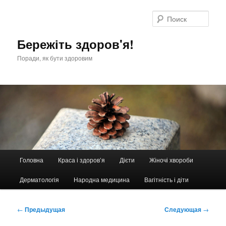
Перейти
к
Поис
основному
содержимому
Бережіть здоров'я!
Поради, як бути здоровим
Главное
Головна
Краса і здоров’я
Дієти
Жіночі хвороби
меню
Дерматологія
Народна медицина
Вагітність і діти
Навигация
←
Предыдущая
Следующая
→
по