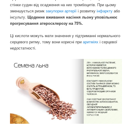
стінки судин від осадження на них тромбоцитів. При цьому
зменшується ризик
закупорки артерії
і розвитку
інфаркту
або
інсульту.
Щоденне вживання насіння льону уповільнює
прогресування атеросклерозу на 75%.
Ці кислоти можуть мати значення у підтриманні нормального
серцевого ритму, тому вони корисні при
аритміях
і серцевої
недостатності.