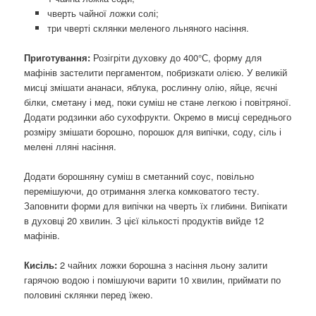
чверть чайної ложки солі;
три чверті склянки меленого льняного насіння.
Приготування:
Розігріти духовку до 400°С, форму для
мафінів застелити пергаментом, побризкати олією. У великій
мисці змішати ананаси, яблука, рослинну олію, яйце, яєчні
білки, сметану і мед, поки суміш не стане легкою і повітряної.
Додати родзинки або сухофрукти. Окремо в мисці середнього
розміру змішати борошно, порошок для випічки, соду, сіль і
мелені лляні насіння.
Додати борошняну суміш в сметанний соус, повільно
перемішуючи, до отримання злегка комковатого тесту.
Заповнити форми для випічки на чверть їх глибини. Випікати
в духовці 20 хвилин. З цієї кількості продуктів вийде 12
мафінів.
Кисіль:
2 чайних ложки борошна з насіння льону залити
гарячою водою і помішуючи варити 10 хвилин, приймати по
половині склянки перед їжею.