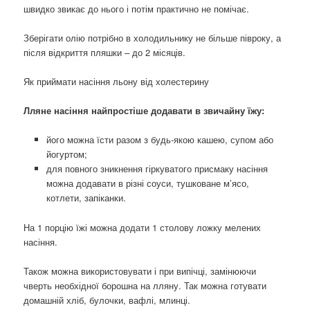
швидко звикає до нього і потім практично не помічає.
Зберігати олію потрібно в холодильнику не більше півроку, а
після відкриття пляшки – до 2 місяців.
Як приймати насіння льону від холестерину
Лляне насіння найпростіше додавати в звичайну їжу:
його можна їсти разом з будь-якою кашею, супом або
йогуртом;
для повного зникнення гіркуватого присмаку насіння
можна додавати в різні соуси, тушковане м’ясо,
котлети, запіканки.
На 1 порцію їжі можна додати 1 столову ложку мелених
насіння.
Також можна використовувати і при випічці, замінюючи
чверть необхідної борошна на лляну. Так можна готувати
домашній хліб, булочки, вафлі, млинці.