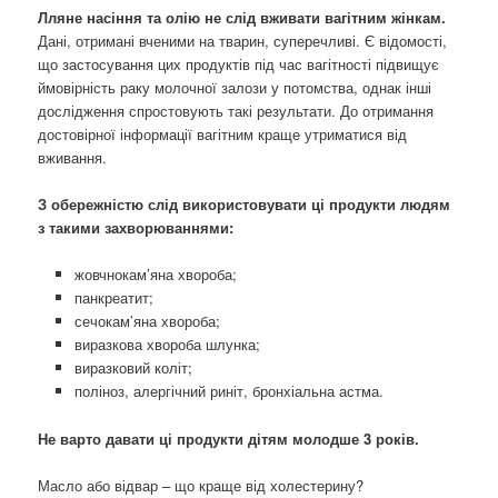
Лляне насіння та олію не слід вживати вагітним жінкам.
Дані, отримані вченими на тварин, суперечливі. Є відомості,
що застосування цих продуктів під час вагітності підвищує
ймовірність раку молочної залози у потомства, однак інші
дослідження спростовують такі результати. До отримання
достовірної інформації вагітним краще утриматися від
вживання.
З обережністю слід використовувати ці продукти людям
з такими захворюваннями:
жовчнокам’яна хвороба;
панкреатит;
сечокам’яна хвороба;
виразкова хвороба шлунка;
виразковий коліт;
поліноз, алергічний риніт, бронхіальна астма.
Не варто давати ці продукти дітям молодше 3 років.
Масло або відвар – що краще від холестерину?