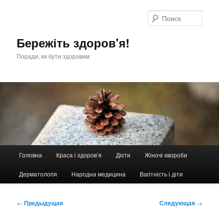
Перейти
к
Поис
основному
содержимому
Бережіть здоров'я!
Поради, як бути здоровим
Главное
Головна
Краса і здоров’я
Дієти
Жіночі хвороби
меню
Дерматологія
Народна медицина
Вагітність і діти
Навигация
←
Предыдущая
Следующая
→
по