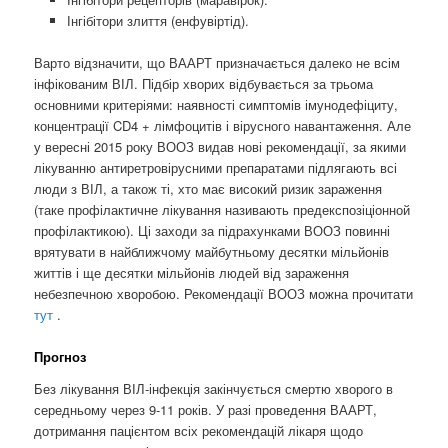
Інгібітори злиття (енфувіртід).
Варто відзначити, що ВААРТ призначається далеко не всім
інфікованим ВІЛ. Підбір хворих відбувається за трьома
основними критеріями: наявності симптомів імунодефіциту,
концентрації CD4 + лімфоцитів і вірусного навантаження. Але
у вересні 2015 року ВООЗ видав нові рекомендації, за якими
лікуванню антиретровірусними препаратами підлягають всі
люди з ВІЛ, а також ті, хто має високий ризик зараження
(таке профілактичне лікування називають предекспозіціонной
профілактикою). Ці заходи за підрахунками ВООЗ повинні
врятувати в найближчому майбутньому десятки мільйонів
життів і ще десятки мільйонів людей від зараження
небезпечною хворобою. Рекомендації ВООЗ можна прочитати
тут
.
Прогноз
Без лікування ВІЛ-інфекція закінчується смертю хворого в
середньому через 9-11 років. У разі проведення ВААРТ,
дотримання пацієнтом всіх рекомендацій лікаря щодо