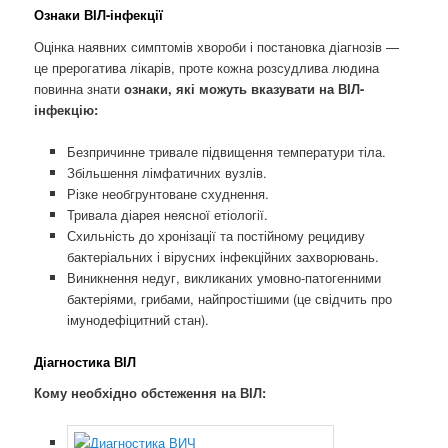
Ознаки ВІЛ-інфекції
Оцінка наявних симптомів хвороби і постановка діагнозів —
це прерогатива лікарів, проте кожна розсудлива людина
повинна знати
ознаки, які можуть вказувати на ВІЛ-
інфекцію:
Безпричинне тривале підвищення температури тіла.
Збільшення лімфатичних вузлів.
Різке необгрунтоване схуднення.
Тривала діарея неясної етіології.
Схильність до хронізації та постійному рецидиву
бактеріальних і вірусних інфекційних захворювань.
Виникнення недуг, викликаних умовно-патогенними
бактеріями, грибами, найпростішими (це свідчить про
імунодефіцитний стан).
Діагностика ВІЛ
Кому необхідно обстеження на ВІЛ: