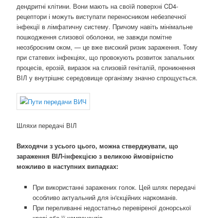
дендритні клітини. Вони мають на своїй поверхні CD4-
рецептори і можуть виступати переносником небезпечної
інфекції в лімфатичну систему. Причому навіть мінімальне
пошкодження слизової оболонки, не завжди помітне
неозброєним оком, — це вже високий ризик зараження. Тому
при статевих інфекціях, що провокують розвиток запальних
процесів, ерозій, виразок на слизовій геніталій, проникнення
ВІЛ у внутрішнє середовище організму значно спрощується.
Шляхи передачі ВІЛ
Виходячи з усього цього, можна стверджувати, що
зараження ВІЛ-інфекцією з великою ймовірністю
можливо в наступних випадках:
При використанні заражених голок. Цей шлях передачі
особливо актуальний для ін'єкційних наркоманів.
При переливанні недостатньо перевіреної донорської
крові або її компонентів.