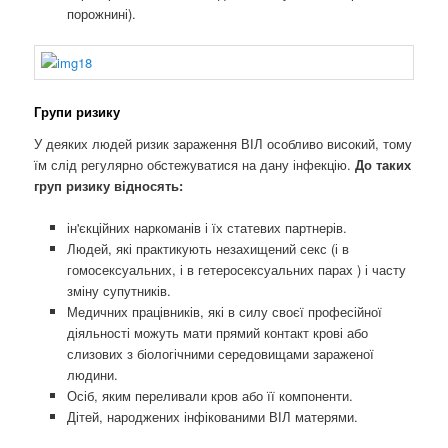
порожнині).
Групи ризику
У деяких людей ризик зараження ВІЛ особливо високий, тому
їм слід регулярно обстежуватися на дану інфекцію.
До таких
груп ризику відносять:
ін'єкційних наркоманів і їх статевих партнерів.
Людей, які практикують незахищений секс (і в
гомосексуальних, і в гетеросексуальних парах ) і часту
зміну супутників.
Медичних працівників, які в силу своєї професійної
діяльності можуть мати прямий контакт крові або
слизових з біологічними середовищами зараженої
людини.
Осіб, яким переливали кров або її компоненти.
Дітей, народжених інфікованими ВІЛ матерями.