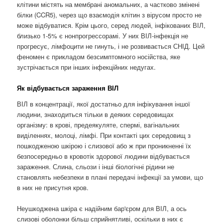
клітини містять на мембрані аномальних, а частково змінені
білки (CCR5), через що взаємодія клітин з вірусом просто не
може відбуватися. Крім цього, серед людей, інфікованих ВІЛ,
близько 1-5% є нонпрогрессорамі. У них ВІЛ-інфекція не
прогресує, лімфоцити не гинуть, і не розвивається СНІД. Цей
феномен є прикладом безсимптомного носійства, яке
зустрічається при інших інфекційних недугах.
Як відбувається зараження ВІЛ
ВІЛ в концентрації, якої достатньо для інфікування іншої
людини, знаходиться тільки в деяких середовищах
організму: в крові, предеякуляте, спермі, вагінальних
виділеннях, молоці, лімфі. При контакті цих середовищ з
пошкодженою шкірою і слизової або ж при проникненні їх
безпосередньо в кровотік здорової людини відбувається
зараження. Слина, сльози і інші біологічні рідини не
становлять небезпеки в плані передачі інфекції за умови, що
в них не присутня кров.
Неушкоджена шкіра є надійним бар'єром для ВІЛ, а ось
слизові оболонки більш сприйнятливі, оскільки в них є