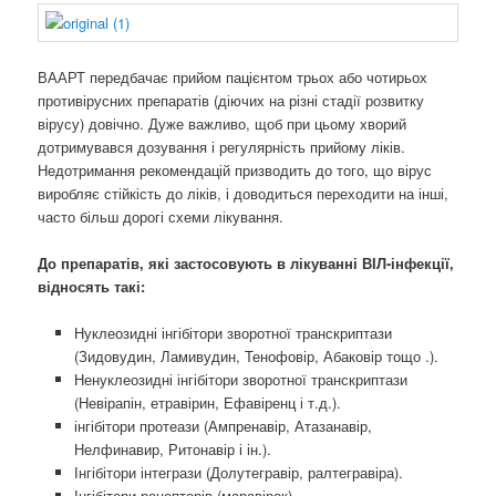
ВААРТ передбачає прийом пацієнтом трьох або чотирьох
противірусних препаратів (діючих на різні стадії розвитку
вірусу) довічно. Дуже важливо, щоб при цьому хворий
дотримувався дозування і регулярність прийому ліків.
Недотримання рекомендацій призводить до того, що вірус
виробляє стійкість до ліків, і доводиться переходити на інші,
часто більш дорогі схеми лікування.
До препаратів, які застосовують в лікуванні ВІЛ-інфекції,
відносять такі:
Нуклеозидні інгібітори зворотної транскриптази
(Зидовудин, Ламивудин, Тенофовір, Абаковір тощо .).
Ненуклеозидні інгібітори зворотної транскриптази
(Невірапін, етравірин, Ефавіренц і т.д.).
інгібітори протеази (Ампренавір, Атазанавір,
Нелфинавир, Ритонавір і ін.).
Інгібітори інтегрази (Долутегравір, ралтегравіра).
Інгібітори рецепторів (маравірок).