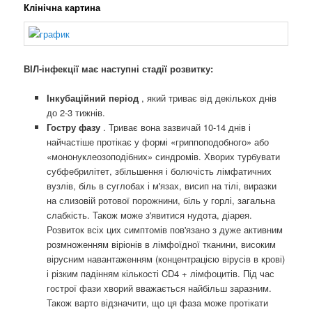
Клінічна картина
ВІЛ-інфекції має наступні стадії розвитку:
Інкубаційний період
, який триває від декількох днів
до 2-3 тижнів.
Гостру фазу
. Триває вона зазвичай 10-14 днів і
найчастіше протікає у формі «гриппоподобного» або
«мононуклеозоподібних» синдромів. Хворих турбувати
субфебрилітет, збільшення і болючість лімфатичних
вузлів, біль в суглобах і м'язах, висип на тілі, виразки
на слизовій ротової порожнини, біль у горлі, загальна
слабкість. Також може з'явитися нудота, діарея.
Розвиток всіх цих симптомів пов'язано з дуже активним
розмноженням віріонів в лімфоїдної тканини, високим
вірусним навантаженням (концентрацією вірусів в крові)
і різким падінням кількості CD4 + лімфоцитів. Під час
гострої фази хворий вважається найбільш заразним.
Також варто відзначити, що ця фаза може протікати