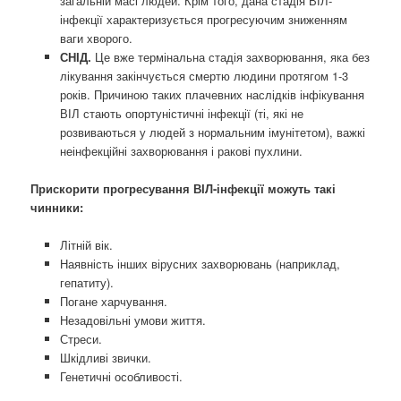
загальній масі людей. Крім того, дана стадія ВІЛ-
інфекції характеризується прогресуючим зниженням
ваги хворого.
СНІД.
Це вже термінальна стадія захворювання, яка без
лікування закінчується смертю людини протягом 1-3
років. Причиною таких плачевних наслідків інфікування
ВІЛ стають опортуністичні інфекції (ті, які не
розвиваються у людей з нормальним імунітетом), важкі
неінфекційні захворювання і ракові пухлини.
Прискорити прогресування ВІЛ-інфекції можуть такі
чинники:
Літній вік.
Наявність інших вірусних захворювань (наприклад,
гепатиту).
Погане харчування.
Незадовільні умови життя.
Стреси.
Шкідливі звички.
Генетичні особливості.