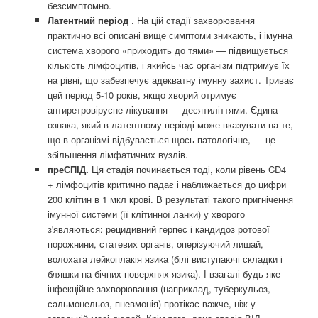
безсимптомно.
Латентний період
. На цій стадії захворювання
практично всі описані вище симптоми зникають, і імунна
система хворого «приходить до тями» — підвищується
кількість лімфоцитів, і якийсь час організм підтримує їх
на рівні, що забезпечує адекватну імунну захист. Триває
цей період 5-10 років, якщо хворий отримує
антиретровірусне лікування — десятиліттями. Єдина
ознака, який в латентному періоді може вказувати на те,
що в організмі відбувається щось патологічне, — це
збільшення лімфатичних вузлів.
преСПІД.
Ця стадія починається тоді, коли рівень CD4
+ лімфоцитів критично падає і наближається до цифри
200 клітин в 1 мкл крові. В результаті такого пригнічення
імунної системи (її клітинної ланки) у хворого
з'являються: рецидивний герпес і кандидоз ротової
порожнини, статевих органів, оперізуючий лишай,
волохата лейкоплакія язика (білі виступаючі складки і
бляшки на бічних поверхнях язика). І взагалі будь-яке
інфекційне захворювання (наприклад, туберкульоз,
сальмонельоз, пневмонія) протікає важче, ніж у