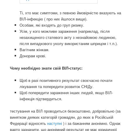
Ті, хто має симптоми, з певною ймовірністю вказують на
ВІЛ-інфекцію ( про них йшлося вище).
Особам, які входять до груп ризику.
Усім, у кого можливе зараження (наприклад, після
незахищеного статевого акту з незнайомою людиною,
після випадкового уколу використаним шприцом і т.п.).
Вагітним жінкам.
Донорам крові.
Чому необхідно знати свій ВІЛ-статус:
Щоб в разі позитивного результат своєчасно почати
лікування та попередити розвиток СНІДу.
Щоб попередити зараження інших людей, якщо ВІЛ-
інфекція підтвердиться.
тестування на ВІЛ проводиться безкоштовно, добровільно (за
винятком деяких категорій громадян, до яких в Російській
Федерації відносять
наступні
) і за бажанням анонімно. Однак
варто зазначити, що анонімний результат не має юридичної