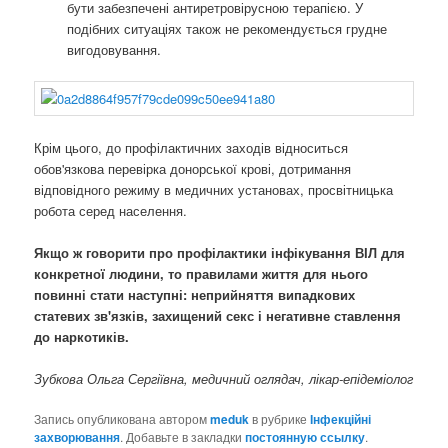
бути забезпечені антиретровірусною терапією. У
подібних ситуаціях також не рекомендується грудне
вигодовування.
Крім цього, до профілактичних заходів відноситься
обов'язкова перевірка донорської крові, дотримання
відповідного режиму в медичних установах, просвітницька
робота серед населення.
Якщо ж говорити про профілактики інфікування ВІЛ для
конкретної людини, то правилами життя для нього
повинні стати наступні: неприйняття випадкових
статевих зв'язків, захищений секс і негативне ставлення
до наркотиків.
Зубкова Ольга Сергіївна, медичний оглядач, лікар-епідеміолог
Запись опубликована автором
meduk
в рубрике
Інфекційні
захворювання
. Добавьте в закладки
постоянную ссылку
.