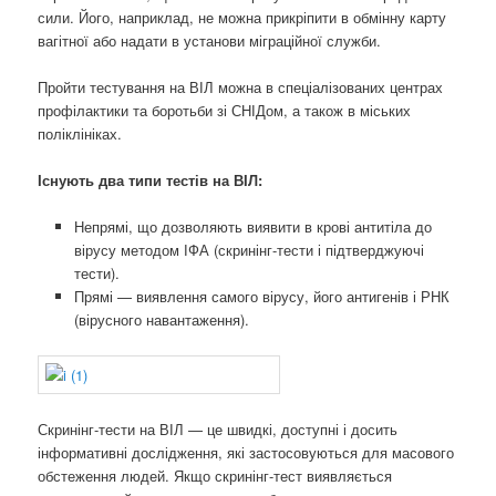
сили. Його, наприклад, не можна прикріпити в обмінну карту
вагітної або надати в установи міграційної служби.
Пройти тестування на ВІЛ можна в спеціалізованих центрах
профілактики та боротьби зі СНІДом, а також в міських
поліклініках.
Існують два типи тестів на ВІЛ:
Непрямі, що дозволяють виявити в крові антитіла до
вірусу методом ІФА (скринінг-тести і підтверджуючі
тести).
Прямі — виявлення самого вірусу, його антигенів і РНК
(вірусного навантаження).
Скринінг-тести на ВІЛ — це швидкі, доступні і досить
інформативні дослідження, які застосовуються для масового
обстеження людей. Якщо скринінг-тест виявляється