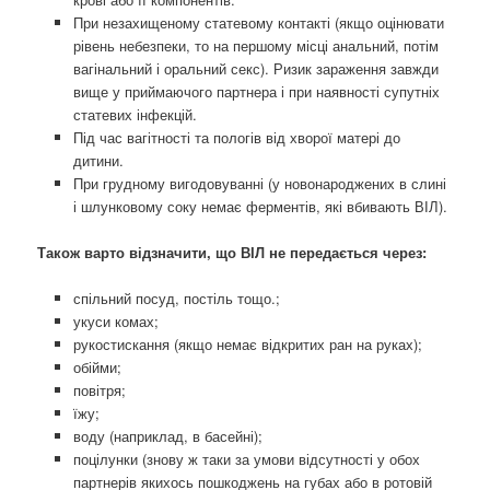
При незахищеному статевому контакті (якщо оцінювати
рівень небезпеки, то на першому місці анальний, потім
вагінальний і оральний секс). Ризик зараження завжди
вище у приймаючого партнера і при наявності супутніх
статевих інфекцій.
Під час вагітності та пологів від хворої матері до
дитини.
При грудному вигодовуванні (у новонароджених в слині
і шлунковому соку немає ферментів, які вбивають ВІЛ).
Також варто відзначити, що ВІЛ не передається через:
спільний посуд, постіль тощо.;
укуси комах;
рукостискання (якщо немає відкритих ран на руках);
обійми;
повітря;
їжу;
воду (наприклад, в басейні);
поцілунки (знову ж таки за умови відсутності у обох
партнерів якихось пошкоджень на губах або в ротовій