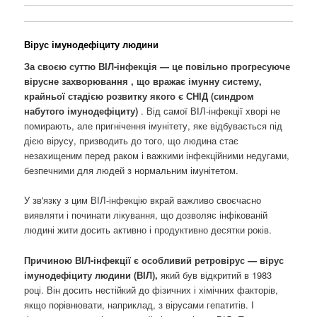
Вірус імунодефіциту людини
За своєю суттю ВІЛ-інфекція — це повільно прогресуюче
вірусне захворювання , що вражає імунну систему,
крайньої стадією розвитку якого є СНІД (синдром
набутого імунодефіциту)
. Від самої ВІЛ-інфекції хворі не
помирають, але пригнічення імунітету, яке відбувається під
дією вірусу, призводить до того, що людина стає
незахищеним перед раком і важкими інфекційними недугами,
безпечними для людей з нормальним імунітетом.
У зв'язку з цим ВІЛ-інфекцію вкрай важливо своєчасно
виявляти і починати лікування, що дозволяє інфікованій
людині жити досить активно і продуктивно десятки років.
Причиною ВІЛ-інфекції є особливий ретровірус — вірус
імунодефіциту людини (ВІЛ),
який був відкритий в 1983
році. Він досить нестійкий до фізичних і хімічних факторів,
якщо порівнювати, наприклад, з вірусами гепатитів. І