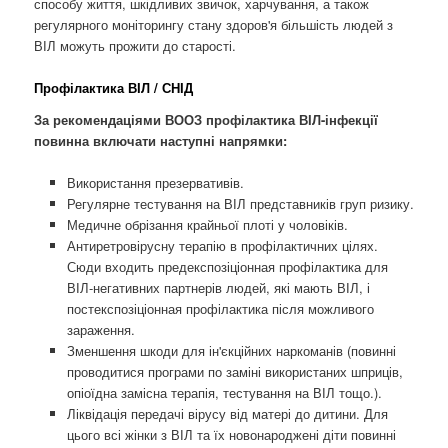
способу життя, шкідливих звичок, харчування, а також
регулярного моніторингу стану здоров'я більшість людей з
ВІЛ можуть прожити до старості.
Профілактика ВІЛ / СНІД
За рекомендаціями ВООЗ профілактика ВІЛ-інфекції
повинна включати наступні напрямки:
Використання презервативів.
Регулярне тестування на ВІЛ представників груп ризику.
Медичне обрізання крайньої плоті у чоловіків.
Антиретровірусну терапію в профілактичних цілях.
Сюди входить предекспозіціонная профілактика для
ВІЛ-негативних партнерів людей, які мають ВІЛ, і
постекспозіціонная профілактика після можливого
зараження.
Зменшення шкоди для ін'єкційних наркоманів (повинні
проводитися програми по заміні використаних шприців,
опіоїдна замісна терапія, тестування на ВІЛ тощо.).
Ліквідація передачі вірусу від матері до дитини. Для
цього всі жінки з ВІЛ та їх новонароджені діти повинні