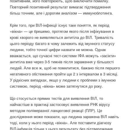
позитивним, його повторюють, щоб виключити помилку.
Повторний позитивний результат вимагає підтвердження
більш точним, але і дорогим аналізом — иммуноблотинга.
Крім того, при ВІЛ-інфекції існує таке поняття, як період
«вікна» — це брешемо, протягом якого після інфікування в
крові хворого не виявляються антитіла до ВІЛ. Тривалість
цього періоду багато в чому залежить від імунного статусу
людини, тобто точної цифри назвати не можна. Однак
вважається, що сучасні тест-системи ІФА можуть «засікти»
антитіла вже через 3-5 тижнів після зараження у більшості
людей. Але все ж, щоб не помилитися, бажано після першого
негативного обстеження пройти ще 2 з інтервалом в 3 місяці.
У рідкісних випадках, якщо у людини є проблеми з імунною
системою, період «вікна» може затягнутися до року.
Що стосується прямих тестів для виявлення ВІЛ, то
найчастіше в практиці застосовує виявлення РНК вірусу
методом полімеразної ланцюгової реакції (ПЛР). Це
дослідження може показати, що людина заражена ВІЛ навіть
тоді, коли у нього період «вікна». Але поставити діагнозу
ВІЛ-інфекція тільки з цього результату без підтвердження