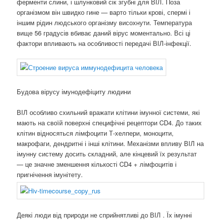
ферменти слини, і шлунковий сік згубні для ВІЛ. Поза
організмом він швидко гине — варто тільки крові, спермі і
іншим рідин людського організму висохнути. Температура
вище 56 градусів вбиває даний вірус моментально. Всі ці
фактори впливають на особливості передачі ВІЛ-інфекції.
Будова вірусу імунодефіциту людини
ВІЛ особливо схильний вражати клітини імунної системи, які
мають на своїй поверхні специфічні рецептори CD4. До таких
клітин відносяться лімфоцити Т-хелпери, моноцити,
макрофаги, дендритні і інші клітини. Механізми впливу ВІЛ на
імунну систему досить складний, але кінцевий їх результат
— це значне зменшення кількості CD4 + лімфоцитів і
пригнічення імунітету.
Деякі люди від природи не сприйнятливі до ВІЛ . Їх імунні