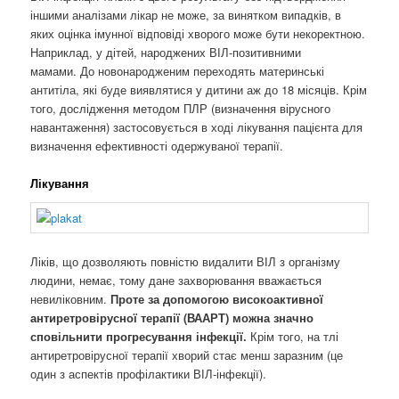
іншими аналізами лікар не може, за винятком випадків, в
яких оцінка імунної відповіді хворого може бути некоректною.
Наприклад, у дітей, народжених ВІЛ-позитивними
мамами. До новонародженим переходять материнські
антитіла, які буде виявлятися у дитини аж до 18 місяців. Крім
того, дослідження методом ПЛР (визначення вірусного
навантаження) застосовується в ході лікування пацієнта для
визначення ефективності одержуваної терапії.
Лікування
Ліків, що дозволяють повністю видалити ВІЛ з організму
людини, немає, тому дане захворювання вважається
невиліковним.
Проте за допомогою високоактивної
антиретровірусної терапії (ВААРТ) можна значно
сповільнити прогресування інфекції.
Крім того, на тлі
антиретровірусної терапії хворий стає менш заразним (це
один з аспектів профілактики ВІЛ-інфекції).