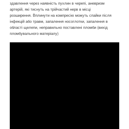
здавлення через наявність пухлин в черепі, аневризм
артерій, які тиснуть на трійчастий нерв в місці
розширення. Вплинути на компресію можуть спайки після
інфекцій або травм, запалення носоглотки, запалення в
області щелепи, неправильно поставлені пломби (вихід
пломбувального матеріалу)