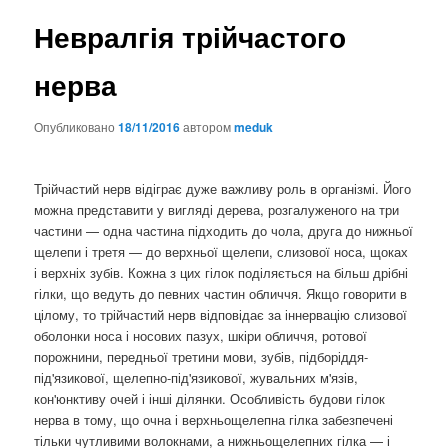
Невралгія трійчастого
нерва
Опубликовано
18/11/2016
автором
meduk
Трійчастий нерв відіграє дуже важливу роль в організмі. Його
можна представити у вигляді дерева, розгалуженого на три
частини — одна частина підходить до чола, друга до нижньої
щелепи і третя — до верхньої щелепи, слизової носа, щоках
і верхніх зубів. Кожна з цих гілок поділяється на більш дрібні
гілки, що ведуть до певних частин обличчя. Якщо говорити в
цілому, то трійчастий нерв відповідає за іннервацію слизової
оболонки носа і носових пазух, шкіри обличчя, ротової
порожнини, передньої третини мови, зубів, підборіддя-
під'язикової, щелепно-під'язикової, жувальних м'язів,
кон'юнктиву очей і інші ділянки. Особливість будови гілок
нерва в тому, що очна і верхньощелепна гілка забезпечені
тільки чутливими волокнами, а нижньощелепних гілка — і