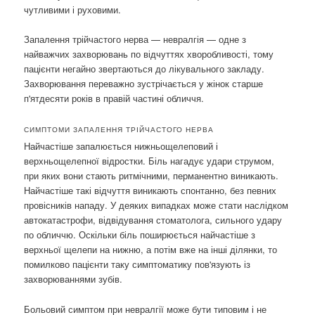
чутливими і руховими.
Запалення трійчастого нерва — невралгія — одне з
найважчих захворювань по відчуттях хворобливості, тому
пацієнти негайно звертаються до лікувального закладу.
Захворювання переважно зустрічається у жінок старше
п'ятдесяти років в правій частині обличчя.
СИМПТОМИ ЗАПАЛЕННЯ ТРІЙЧАСТОГО НЕРВА
Найчастіше запалюється нижньощелеповий і
верхньощелепної відростки. Біль нагадує удари струмом,
при яких вони стають ритмічними, перманентно виникають.
Найчастіше такі відчуття виникають спонтанно, без певних
провісників нападу. У деяких випадках може стати наслідком
автокатастрофи, відвідування стоматолога, сильного удару
по обличчю. Оскільки біль поширюється найчастіше з
верхньої щелепи на нижню, а потім вже на інші ділянки, то
помилково пацієнти таку симптоматику пов'язують із
захворюваннями зубів.
Больовий симптом при невралгії може бути типовим і не