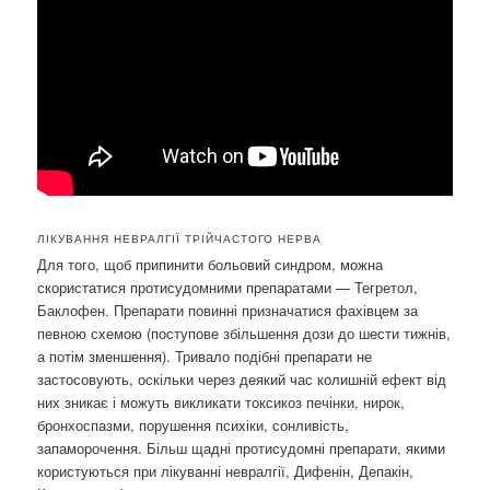
ЛІКУВАННЯ НЕВРАЛГІЇ ТРІЙЧАСТОГО НЕРВА
Для того, щоб припинити больовий синдром, можна
скористатися протисудомними препаратами — Тегретол,
Баклофен. Препарати повинні призначатися фахівцем за
певною схемою (поступове збільшення дози до шести тижнів,
а потім зменшення). Тривало подібні препарати не
застосовують, оскільки через деякий час колишній ефект від
них зникає і можуть викликати токсикоз печінки, нирок,
бронхоспазми, порушення психіки, сонливість,
запаморочення. Більш щадні протисудомні препарати, якими
користуються при лікуванні невралгії, Дифенін, Депакін,