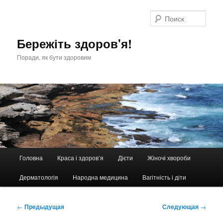
Перейти
к
Поис
основному
содержимому
Бережіть здоров'я!
Поради, як бути здоровим
Главное
Головна
Краса і здоров’я
Дієти
Жіночі хвороби
меню
Дерматологія
Народна медицина
Вагітність і діти
Навигация
←
Предыдущая
Следующая
→
по