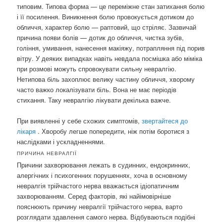
типовим. Типова форма — це переміжне стан затихання болю
і її посилення. Виникнення болю провокується дотиком до
обличчя, характер болю — раптовий, що стріляє. Зазвичай
причина появи болів — дотик до обличчя, чистка зубів,
гоління, умивання, нанесення макіяжу, потрапляння під порив
вітру. У деяких випадках навіть невдала посмішка або міміка
при розмові можуть спровокувати сильну невралгію.
Нетипова біль захоплює велику частину обличчя, хворому
часто важко локалізувати біль. Вона не має періодів
стихання. Таку невралгію лікувати декілька важче.
При виявленні у себе схожих симптомів,
звертайтеся до
лікаря
. Хворобу легше попередити, ніж потім боротися з
наслідками і ускладненнями.
ПРИЧИНА НЕВРАЛГІЇ
Причини захворювання лежать в судинних, ендокринних,
алергічних і психогенних порушеннях, хоча в основному
невралгія трійчастого нерва вважається ідіопатичним
захворюванням. Серед факторів, які найімовірніше
пояснюють причину невралгії трійчастого нерва, варто
розглядати здавлення самого нерва. Відбуваються подібні