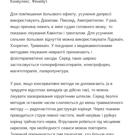
Конвулекс, Фенибут.
Для пом'якшення больового ефекту, усунення депресії
використовують Діазепам, Пімозид, Амитриптилин. У разі,
якщо причина лежить в зміні судин головного мозку, то
показано лікування Кавінтон і тренталом. Для усунення
сильних больових відчуттів можна використовувати Лідокаїн,
Хлоретил, Тримекаїн. У поєднанні з медикаментозними
методами лікування невралгії призначають і
фізіотерапевтичні заходи. Серед таких широко
застосовується голкорефлексотерапія, електрофорез,
магнітотерапія, лазеропунктура.
У разі, якщо консервативні методи не допомагають (а в
тридцяти відсотках випадків це дійсно так), то можна
лікувати захворювання хірургічним шляхом. Серед безлічі
методик останнім часом схиляються до менш травматичного
методу — радіочастотна деструкція корінця. Через тканини
проводиться струм певної частоти, який нагріває і руйнує
корінці трійчастого нерва. Втручання робиться під місцевим
наркозом, при необхідності сеанси можна повторити.
Зазвичай призначається тим пацієнтам, хто більше року