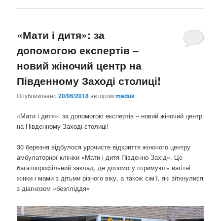
«Мати і дитя»: за
допомогою експертів –
новий жіночий центр на
Південному Заході столиці!
Опубликовано
20/06/2018
автором
meduk
«Мати і дитя»: за допомогою експертів – новий жіночий центр
на Південному Заході столиці!
30 березня відбулося урочисте відкриття жіночого центру
амбулаторної клініки «Мати і дитя Південно-Захід». Це
багатопрофільний заклад, де допомогу отримують вагітні
жінки і мами з дітьми різного віку, а також сім’ї, які зіткнулися
з діагнозом «безпліддя»