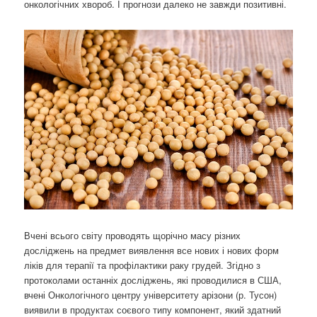
онкологічних хвороб. І прогнози далеко не завжди позитивні.
Вчені всього світу проводять щорічно масу різних
досліджень на предмет виявлення все нових і нових форм
ліків для терапії та профілактики раку грудей. Згідно з
протоколами останніх досліджень, які проводилися в США,
вчені Онкологічного центру університету арізони (р. Тусон)
виявили в продуктах соєвого типу компонент, який здатний