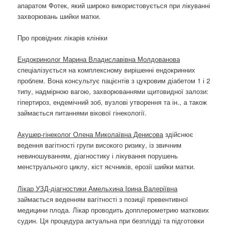
апаратом Фотек, який широко використовується при лікуванні
захворювань шийки матки.
Про провідних лікарів клініки
Ендокринолог Марина Владиславівна Молдованова
спеціалізується на комплексному вирішенні ендокринних
проблем. Вона консультує пацієнтів з цукровим діабетом 1 і 2
типу, надмірною вагою, захворюваннями щитовидної залози:
гіпертироз, ендемічний зоб, вузлові утворення та ін., а також
займається питаннями вікової гінекології.
Акушер-гінеколог Олена Миколаївна Денисова
здійснює
ведення вагітності групи високого ризику, із звичним
невиношуванням, діагностику і лікування порушень
менструального циклу, кіст яєчників, ерозії шийки матки.
Лікар УЗД-діагностики Амельхина Ірина Валеріївна
займається веденням вагітності з позиції превентивної
медицини плода. Лікар проводить допплерометрию маткових
судин. Ця процедура актуальна при безплідді та підготовки