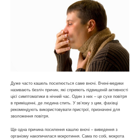
Дуже часто кашель посилюється саме вночі. Вчені-медики
називають безліч причин, які сприяють підвищеній активності
цієї симптоматики в нічний час. Один з них – це сухе повітря
в приміщенні, де людина спить. У зв’язку з цим, фахівці
рекомендують використовувати пристрої, призначені для
зволоження повітря.
Ще одна причина посилення кашлю вночі – виведення з
організму накопичилася мокротиння. Сама по собі, мокрота