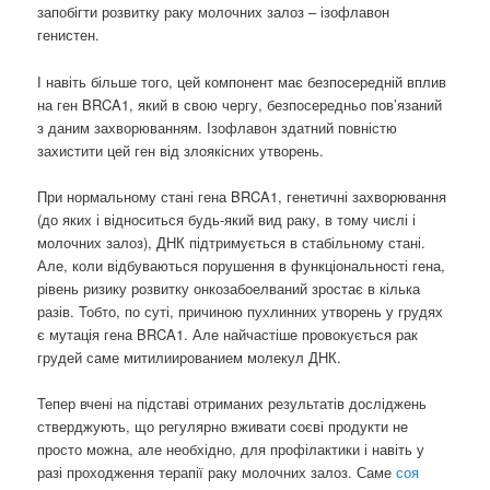
запобігти розвитку раку молочних залоз – ізофлавон
генистен.
І навіть більше того, цей компонент має безпосередній вплив
на ген BRCA1, який в свою чергу, безпосередньо пов’язаний
з даним захворюванням. Ізофлавон здатний повністю
захистити цей ген від злоякісних утворень.
При нормальному стані гена BRCA1, генетичні захворювання
(до яких і відноситься будь-який вид раку, в тому числі і
молочних залоз), ДНК підтримується в стабільному стані.
Але, коли відбуваються порушення в функціональності гена,
рівень ризику розвитку онкозабоелваний зростає в кілька
разів. Тобто, по суті, причиною пухлинних утворень у грудях
є мутація гена BRCA1. Але найчастіше провокується рак
грудей саме митилиированием молекул ДНК.
Тепер вчені на підставі отриманих результатів досліджень
стверджують, що регулярно вживати соєві продукти не
просто можна, але необхідно, для профілактики і навіть у
разі проходження терапії раку молочних залоз. Саме
соя