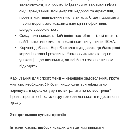
засвоюються, що робить їх ідеальним варіантом після
сну і тренування. Концентрати недорогі та ефективні,
проте в них підвищений вміст лактози. Є ще гідролізати
– вони дорогі, але максимально цінні і ефективні,
швидко засвоюються.
Склад амінокислот. Найцінніші протеїни – ті, які містять
найбільше амінокислот незамінного типу і типів BCAA.
Харчові добавки. Виробник може додавати до білка різні
корисні поживні речовини. Уважно читайте склад на
упаковці, щоб визначити, чи всі його компоненти вам
підходять.
Харчування для спортсменів – недешеве задоволення, проте
життєво необхідне. Як бути, якщо хочеться ефективно
нарощувати мускулатуру і не витратити на це все гроші?
Прайс-агрегатор Е-каталог.ру готовий допомогти в досягненні
ідеалу!
Хто допоможе купити протеїн
Інтернет-сервіс підбору кращих цін здатний вирішити