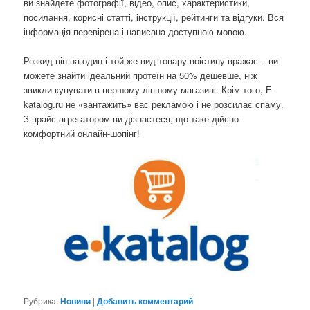
ви знайдете фотографії, відео, опис, характеристики,
посилання, корисні статті, інструкції, рейтинги та відгуки. Вся
інформація перевірена і написана доступною мовою.
Розкид цін на один і той же вид товару воістину вражає – ви
можете знайти ідеальний протеїн на 50% дешевше, ніж
звикли купувати в першому-ліпшому магазині. Крім того, Е-
katalog.ru не «вантажить» вас рекламою і не розсилає спаму.
З прайс-агрегатором ви дізнаєтеся, що таке дійсно
комфортний онлайн-шопінг!
Рубрика:
Новини
|
Добавить комментарий