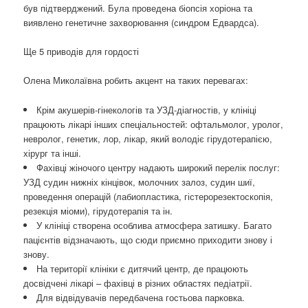
був підтверджений. Була проведена біопсія хоріона та
виявлено генетичне захворювання (синдром Едвардса).
Ще 5 приводів для гордості
Олена Миколаївна робить акцент на таких перевагах:
Крім акушерів-гінекологів та УЗД-діагностів, у клініці
працюють лікарі інших спеціальностей: офтальмолог, уролог,
невролог, генетик, лор, лікар, який володіє гірудотерапією,
хірург та інші.
Фахівці жіночого центру надають широкий перелік послуг:
УЗД судин нижніх кінцівок, молочних залоз, судин шиї,
проведення операцій (лабиопластика, гістерорезектоскопія,
резекція міоми), гірудотерапія та ін.
У клініці створена особлива атмосфера затишку. Багато
пацієнтів відзначають, що сюди приємно приходити знову і
знову.
На території клініки є дитячий центр, де працюють
досвідчені лікарі – фахівці в різних областях педіатрії.
Для відвідувачів передбачена гостьова парковка.