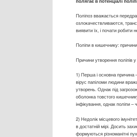
полягає в потенціалі поліпі
Поліпоз вважається передра
озлокачествливаются, транс
виявити їх, і почати робити 
Поліпи в кишечнику: причин
Причини утворення поліпів у
1) Перша і основна причина 
вірус папіломи людини вража
утворень. Однак під загрозою
оболонка товстого кишечник
інфікування, однак поліпи –
2) Недолік місцевого імуніте
в достатній мірі. Досить зах
формуються різноманітні пухл