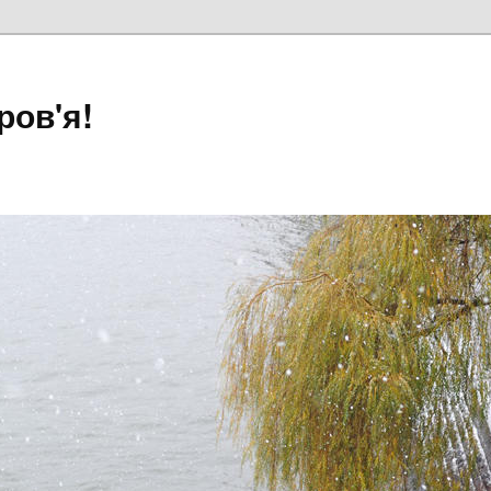
ров'я!