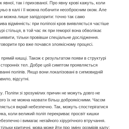
к явної, так і прихованої. Про явну крові кажуть, коли
ньо в калі і її можна побачити неозброєним оком. Але
пи можна лише запідозрити: точно так само
ва відмінність: при поліпозі кров виявляється частіше
урі стільця, в той час як при геморої вона обволікає
иявити, тільки провівши спеціальне дослідження.
оворити про вже почався злоякісному процесі.
в прямій кишці. Також є результатом появи в структурі
 сторонніх тел. Добре цей симптом проявляється
анні поліпів. Якщо вони локалізовані в сигмовидній
авило, відсутні.
у. Поліпи зі зрозумілих причин не можуть довго не
ього їх не можна назвати більш доброякісними. Часом
ляється вкрай небезпечно. Так, можуть спостерігатися
ка, коли великий поліп перекриває просвіт кишки
безпечно і вимагає негайного хірургічного втручання.
тільки критичні, мова може йти про зміну розмірів калу: