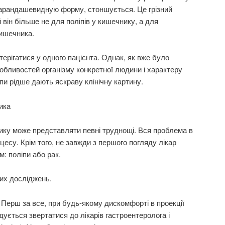
арандашевидную форму, стоншується. Це грізний
 він більше не для поліпів у кишечнику, а для
кишечника.
терігатися у одного пацієнта. Однак, як вже було
собливостей організму конкретної людини і характеру
іпи рідше дають яскраву клінічну картину.
ика
нику може представляти певні труднощі. Вся проблема в
оцесу. Крім того, не завжди з першого погляду лікар
: поліпи або рак.
их досліджень.
 Перш за все, при будь-якому дискомфорті в проекції
ується звертатися до лікарів гастроентеролога і