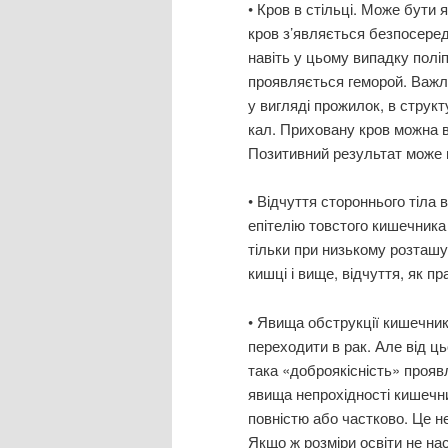
• Кров в стільці. Може бути я
кров з’являється безпосеред
навіть у цьому випадку полі
проявляється геморой. Важли
у вигляді прожилок, в структ
кал. Приховану кров можна в
Позитивний результат може г
• Відчуття стороннього тіла 
епітелію товстого кишечника
тільки при низькому розташув
кишці і вище, відчуття, як пр
• Явища обструкції кишечник
переходити в рак. Але від ц
така «доброякісність» прояв
явища непрохідності кишечни
повністю або частково. Це не
Якщо ж розміри освіти не нас