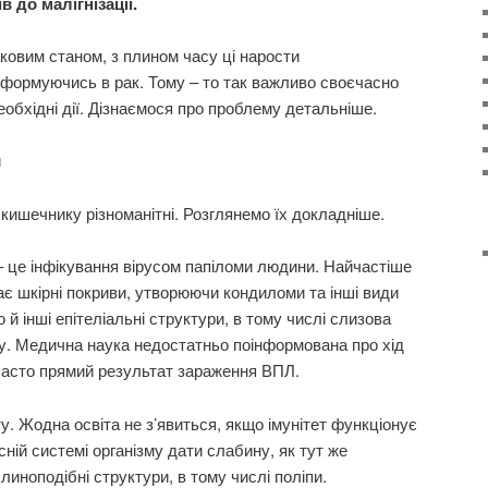
в до малігнізації.
ковим станом, з плином часу ці нарости
формуючись в рак. Тому – то так важливо своєчасно
необхідні дії. Дізнаємося про проблему детальніше.
и
 кишечнику різноманітні. Розглянемо їх докладніше.
– це інфікування вірусом папіломи людини. Найчастіше
є шкірні покриви, утворюючи кондиломи та інші види
 й інші епітеліальні структури, в тому числі слизова
у. Медична наука недостатньо поінформована про хід
 часто прямий результат зараження ВПЛ.
ту. Жодна освіта не з’явиться, якщо імунітет функціонує
исній системі організму дати слабину, як тут же
иноподібні структури, в тому числі поліпи.