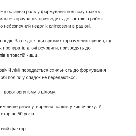
 Не останню роль у формуванні поліпозу грають
ильне харчування призводить до застою в роботі
о небезпечний недолік клітковини в раціоні.
ої дії. За не до кінця відомих і зрозумілих причин, що
 препаратів діючі речовини, призводять до
ів в товстій кишці.
овічій лінії передається схильність до формування
собі поліпи у спадок не передаються.
– ворог організму в цілому.
тим вище ризик утворення поліпів у кишечнику. У
 старше 50 років.
ючий фактор.