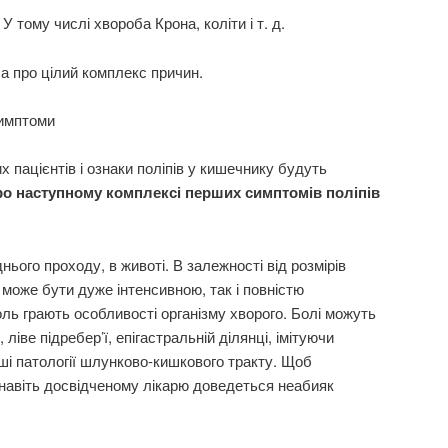
 тому числі хвороба Крона, коліти і т. д.
 а про цілий комплекс причин.
симптоми
х пацієнтів і ознаки поліпів у кишечнику будуть
о наступному комплексі перших симптомів поліпів
днього проходу, в животі. В залежності від розмірів
ль може бути дуже інтенсивною, так і повністю
ль грають особливості організму хворого. Болі можуть
 ліве підребер’ї, епігастральній ділянці, імітуючи
нші патології шлунково-кишкового тракту. Щоб
 навіть досвідченому лікарю доведеться неабияк