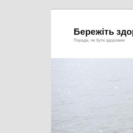
Перейти
Перейти
к
к
основному
дополнительному
Бережіть здо
содержимому
содержимому
Поради, як бути здоровим