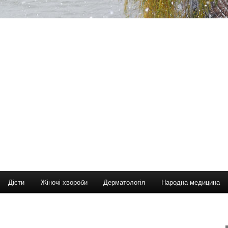
Дієти
Жіночі хвороби
Дерматологія
Народна медицина