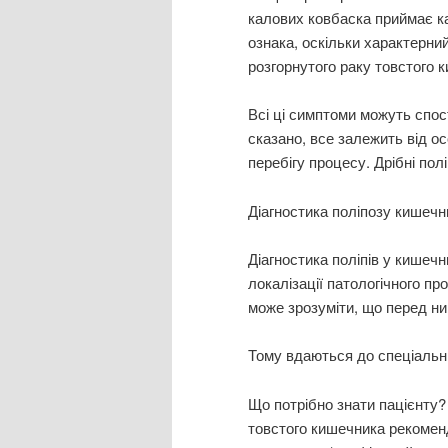
калових ковбаска приймає к
ознака, оскільки характерний
розгорнутого раку товстого 
Всі ці симптоми можуть спос
сказано, все залежить від о
перебігу процесу. Дрібні пол
Діагностика поліпозу кишечн
Діагностика поліпів у кишеч
локалізації патологічного пр
може зрозуміти, що перед ним
Тому вдаються до спеціальн
Що потрібно знати пацієнту?
товстого кишечника рекоменд