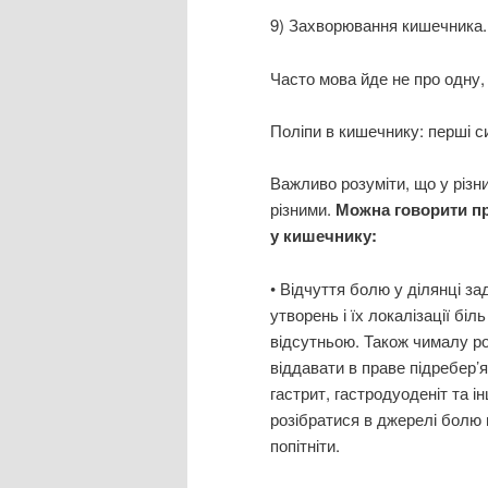
9) Захворювання кишечника. У
Часто мова йде не про одну,
Поліпи в кишечнику: перші 
Важливо розуміти, що у різни
різними.
Можна говорити пр
у кишечнику:
• Відчуття болю у ділянці за
утворень і їх локалізації бі
відсутньою. Також чималу ро
віддавати в праве підребер’я,
гастрит, гастродуоденіт та і
розібратися в джерелі болю
попітніти.