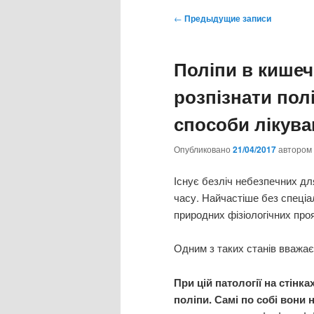
Навигация
←
Предыдущие записи
по
записям
Поліпи в кишеч
розпізнати пол
способи лікува
Опубликовано
21/04/2017
автором
Існує безліч небезпечних для
часу. Найчастіше без спеціа
природних фізіологічних проя
Одним з таких станів вважає
При цій патології на стінк
поліпи. Самі по собі вони